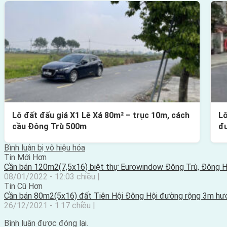
Lô đất đấu giá X1 Lê Xá 80m² – trục 10m, cách
Lô
cầu Đông Trù 500m
đ
Bình luận bị vô hiệu hóa
Tin Mới Hơn
Cần bán 120m2(7,5x16) biệt thự Eurowindow Đông Trù, Đông 
08/01/2022 - 12:03 chiều |
Tin Cũ Hơn
Cần bán 80m2(5x16) đất Tiên Hội Đông Hội đường rộng 3m h
26/12/2021 - 1:17 chiều |
Bình luận được đóng lại.