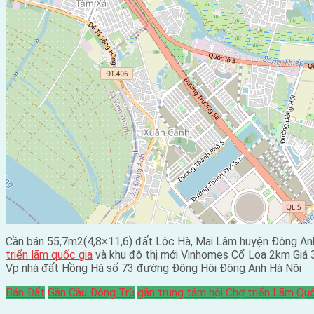
Cần bán 55,7m2(4,8×11,6) đất Lộc Hà, Mai Lâm huyện Đông 
triển lãm quốc gia
và khu đô thị mới Vinhomes Cổ Loa 2km Giá 3
Vp nhà đất Hồng Hà số 73 đường Đông Hội Đông Anh Hà Nội
Bán Đất
Gần Cầu Đông Trù
gần trung tâm hội Chợ triển Lãm Qu