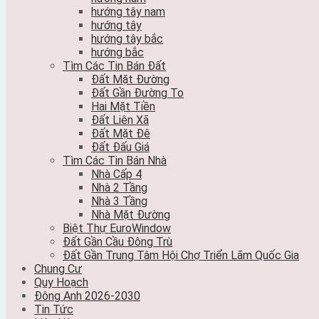
hướng tây nam
hướng tây
hướng tây bắc
hướng bắc
Tìm Các Tin Bán Đất
Đất Mặt Đường
Đất Gần Đường To
Hai Mặt Tiền
Đất Liên Xã
Đất Mặt Đê
Đất Đấu Giá
Tìm Các Tin Bán Nhà
Nhà Cấp 4
Nhà 2 Tầng
Nhà 3 Tầng
Nhà Mặt Đường
Biệt Thự EuroWindow
Đất Gần Cầu Đông Trù
Đất Gần Trung Tâm Hội Chợ Triển Lãm Quốc Gia
Chung Cư
Quy Hoạch
Đông Anh 2026-2030
Tin Tức