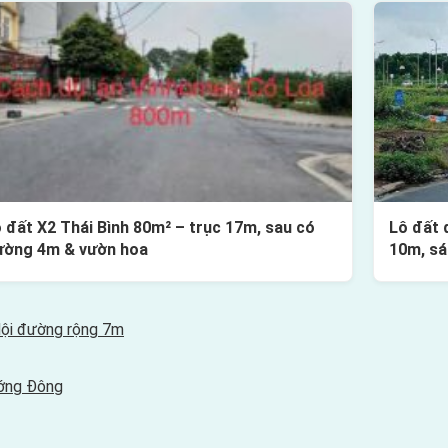
 đất X2 Thái Bình 80m² – trục 17m, sau có
Lô đất 
ường 4m & vườn hoa
10m, sá
Hội đường rộng 7m
ướng Đông