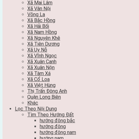
Xã Mai Lâm
Xã Vân Nội
Võng La
Xã Bắc Hồng
Xã Hải Bối
Xã Nam Hồng
Xã Nguyên Khê
Xã Tiên Dương
Xã Uy Nỗ
Xã Vĩnh Ngọc
Xã Xuân Canh
Xã Xuân Nộn
Xã Tàm Xá
Xã Cổ Loa
Xã Việt Hùng
Thị Trấn Đông Anh
Quận Long Biên
Khác
Lọc Theo Nội Dung
Tìm Theo Hướng Đất
hướng đông bắc
hướng đông
hướng đông nam
hướng nam