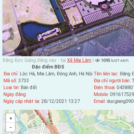
Đặng Đức Giảng đăng vào - tại
Xã Mai Lâm
|
1095
lượt xem
Đặc điểm BĐS
Địa chỉ:
Lộc Hà, Mai Lâm, Đông Anh, Hà Nội
Tên liên lạc:
Đặng Đ
Mã số:
3733
Địa chỉ người bán:
T
Loại tin:
Bán đất
Điện thoại:
043880
Ngày đăng:
Mobile:
09161752
Ngày cập nhật lại:
28/12/2021 13:27
Email:
ducgiang09
+
−