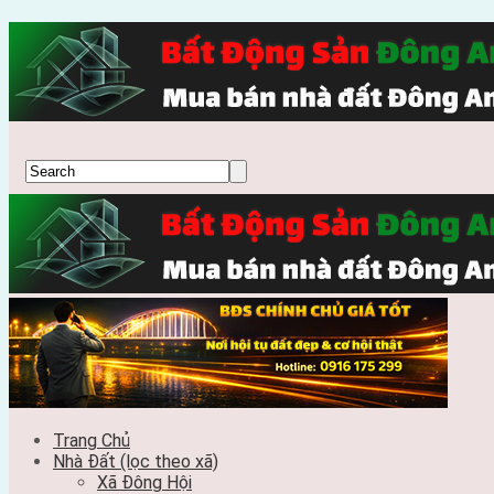
Trang Chủ
Nhà Đất (lọc theo xã)
Xã Đông Hội