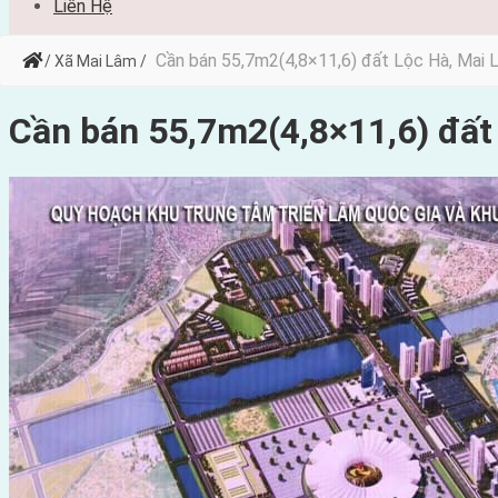
Liên Hệ
Cần bán 55,7m2(4,8×11,6) đất Lộc Hà, Mai
/ Xã Mai Lâm /
Cần bán 55,7m2(4,8×11,6) đất