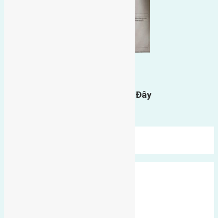
0
GỬI BÌNH LUẬN
Gửi Tin Nhắn Cho Chúng Tôi Ở Đây
Bạn phải
đăng nhập
để gửi bình luận.
Mới Nhất
Xu Hướng
Ngẫu Nhiên
Xã Đông Hội