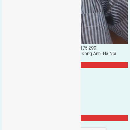
Đặng Đức Giảng: 0916.175.299
Phó chủ nhiệm hội nhà đất huyện Đông Anh, Hà Nội
TRANG CỘNG ĐỒNG
Từ Khóa Nổi Bật