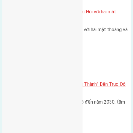
Một vị trí hiếm còn lại tại X1 Đông Hội với hai mặt
thoáng
Một góc tái định cư X1 Đông Hội với hai mặt thoáng và
trục đường 40m Diện…
Đông Anh 2026-2030
Đông Anh 2026: Từ “Huyện Ngoại Thành” Đến Trục Đô
Thị Đa Cực – Góc Nhìn Dữ Liệu
Trong bối cảnh Quy hoạch Thủ đô đến năm 2030, tầm
nhìn 2050 (với trọng tâm…