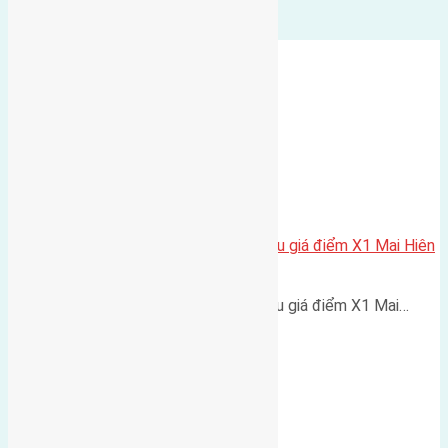
Cần bán 104m2(12,8×8,2) đất đấu giá điểm X1 Mai Hiên
Mai Lâm đường rộng 6m
Cần bán 104m2(12,8x8,2) đất đấu giá điểm X1 Mai…