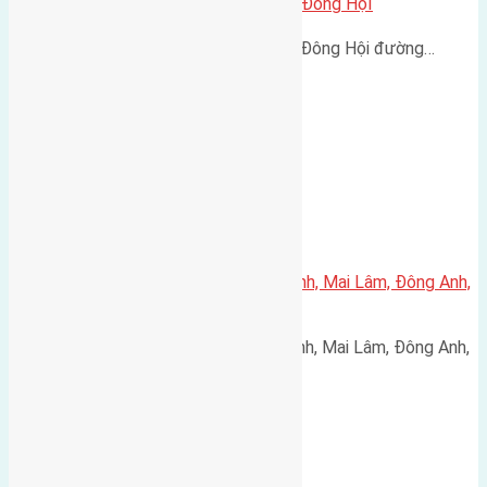
Cần bán 80m2 (5×16) đất Lại Đà Đông HộI
Cần bán 80m2 (5x16) đất Lại Đà Đông Hội đường…
Cần bán 60m2(4×15) đất Thái Bình, Mai Lâm, Đông Anh,
Hà Nội
Cần bán 60m2(4x15) đất Thái Bình, Mai Lâm, Đông Anh,
…