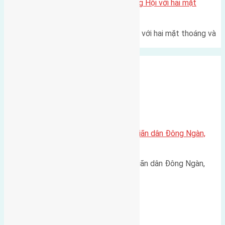
Một vị trí hiếm còn lại tại X1 Đông Hội với hai mặt
thoáng
Một góc tái định cư X1 Đông Hội với hai mặt thoáng và
trục đường 40m Diện…
Xã Đông Hội
Cần bán 120m2(6,35×19,1) đất giãn dân Đông Ngàn,
Đông Hội đường rộng 6m
Cần bán 120m2(6,35x19,1) đất giãn dân Đông Ngàn,
Đông Hội đường rộng 6m vỉa…