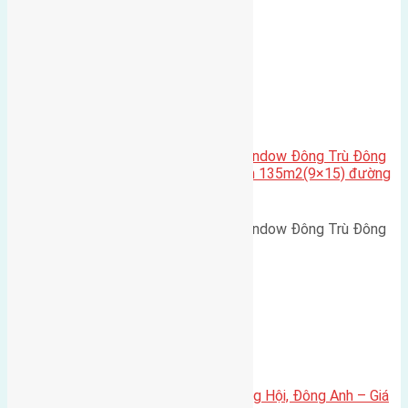
Nguyên Khê, Huyện Đông Anh.…
Cầu Đông Trù
,
Xã Đông Hội
Cần bán biệt thự song lập Eurowindow Đông Trù Đông
Hội Đông Anh Tp Hà Nội diện tích 135m2(9×15) đường
rộng 10m vỉa hè 5m
Cần bán biệt thự song lập Eurowindow Đông Trù Đông
Hội Đông Anh Tp Hà Nội diện…
Xã Đông Hội
Bán đất 80m² tái định cư X1 Đông Hội, Đông Anh – Giá