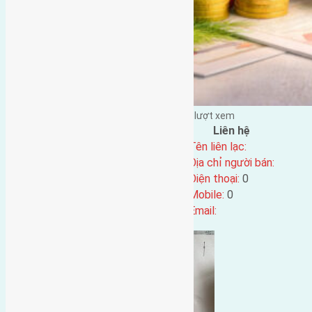
Đặng Đức Giảng đăng vào - tại |
170
lượt xem
Đặc điểm BĐS
Liên hệ
Địa chỉ:
Tên liên lạc:
Mã số:
4696
Địa chỉ người bán:
Loại tin:
Điện thoại:
0
Ngày đăng:
Mobile:
0
Ngày cập nhật lại:
21/10/2024 19:59
Email: