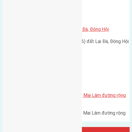
Xã Đông Hội
Cần bán đất 80m2(5×16) đất Lại Đà, Đông Hội
Cần bán đất diện tích 80m2 (5x16) đất Lại Đà, Đông Hội
có đường vào 3m.…
Xã Mai Lâm
Cần bán 50m2(5×10) đất Lộc Hà, Mai Lâm đường rộng
2,8m
Cần bán 50m2(5x10) đất Lộc Hà, Mai Lâm đường rộng
2,8m. Hướng Bắc, cách cầu…
Đại Diện Công ty