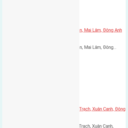
Bán đất tái định cư 80m² Mai Hiên, Mai Lâm, Đông Anh
– Đường 30m, giá 215 triệu/m²
Bán đất tái định cư 80m² Mai Hiên, Mai Lâm, Đông…
Cần bán 42m2(4×10,5) đất Xuân Trạch, Xuân Canh, Đông
Anh, Hà Nội đường rộng 3m
Cần bán 42m2(4x10,5) đất Xuân Trạch, Xuân Canh,