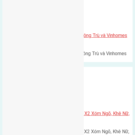
Xã Mai Lâm
Lô đất Lê Xá 103,6m2 gần cầu Đông Trù và Vinhomes
Cổ Loa
Lô đất Lê Xá 103,6m² gần cầu Đông Trù và Vinhomes
Cổ Loa Diện tích: 103,6m²…
Xã Nguyên Khê
Cần bán 75m2(5×15) đất đấu giá X2 Xóm Ngõ, Khê Nữ,
Nguyên Khê, Huyện Đông Anh
Cần bán 75m2(5x15) đất đấu giá X2 Xóm Ngõ, Khê Nữ,