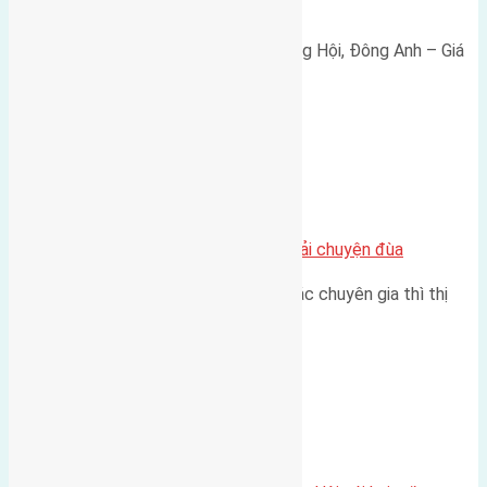
165 triệu/m²
Bán đất 80m² tái định cư X1 Đông Hội, Đông Anh – Giá
165 triệu/m² Thông tin…
Chung cư
Nhà Đất bán tại Việt Nam đâu phải chuyện đùa
Theo như nhận định chung của các chuyên gia thì thị
trường bất động sản (BĐS)…
Xã Đông Hội