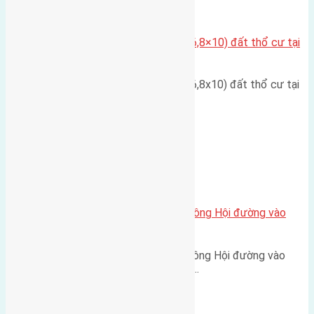
Xã Đông Hội
Cần bán đất có diện tích 68m2 (6,8×10) đất thổ cư tại
thôn Lại Đà
Cần bán đất có diện tích 68m2 (6,8x10) đất thổ cư tại
thôn Lại Đà đường…
Xã Đông Hội
Bán 40m2(4×10) đất Đông Trù Đông Hội đường vào
2,5m
Bán 40m2(4x10) đất Đông Trù Đông Hội đường vào
2,5m hướng Nam cách cầu Đông…