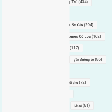
Bán Đất
(927)
Gần Cầu Đông Trù
(434)
hướng tây
(406)
(294)
gần trung tâm hội Chợ triển Lãm Quốc Gia
(239)
(162)
hướng tây nam
gần Vinhomes Cổ Loa
(154)
(117)
hướng nam
hướng tây bắc
(96)
(88)
(86)
hướng bắc
Đông trù
gần đường to
(84)
(82)
đông ngàn
Lại Đà
(77)
(72)
Thái Bình, Mai Lâm, Đông Anh
hội phụ
(68)
(68)
Mai hiên
hướng đông nam
(64)
(64)
(61)
đất đấu giá
Phúc Thọ
Lê xá