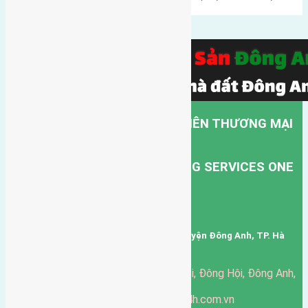
Đông…
CÔNG TY TNHH MỘT THÀNH VIÊN THƯƠNG MẠI
DỊCH VỤ VẬN TẢI HỒNG HÀ.
HONG HA TRANSPORT TRADING SERVICES ONE
MEMBER COMPANY LIMITED.
Mã số thuế: 0101346678
Trụ sở: thôn Trung Thôn, Xã Đông Hội, Huyện Đông Anh, TP. Hà
Nội, Việt Nam.
51 Đường Đông Hội, Đông Hội, Đông Anh,
Văn phòng giao dịch:
Hà Nội
https://batdongsandonganh24h.com.vn
Website: