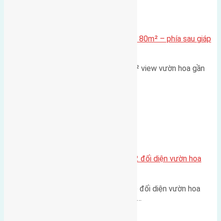
Xã Mai Lâm
Cần bán Đất đấu giá X2 Thái Bình 80m² – phía sau giáp
đường và vườn hoa
Lô đất đấu giá X2 Thái Bình 80m² view vườn hoa gần
cầu Tứ Liên Diện tích:…
Xã Mai Lâm
Lô đất tái định cư Mai Hiên 56m2 đối diện vườn hoa
500m
Lô đất tái định cư Mai Hiên 56m² đối diện vườn hoa
500m Diện tích: 56m² (3,5x16m).…