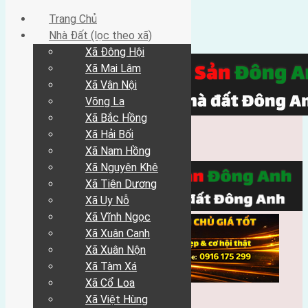
Trang Chủ
Nhà Đất (lọc theo xã)
Xã Đông Hội
Xã Mai Lâm
Xã Vân Nội
Võng La
Xã Bắc Hồng
Xã Hải Bối
Xã Nam Hồng
Xã Nguyên Khê
Xã Tiên Dương
Xã Uy Nỗ
Xã Vĩnh Ngọc
Xã Xuân Canh
Xã Xuân Nộn
Xã Tàm Xá
Xã Cổ Loa
Xã Việt Hùng
Trang Chủ