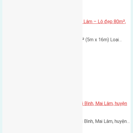
Bán đất tái định cư Mai Hiên, Mai Lâm – Lô đẹp 80m²,
mặt tiền 5m, đường 30m, giá tốt
Thông tin chi tiết: Diện tích: 80m² (5m x 16m) Loại…
Cần bán 50m2(4,5×11,1) đất Thái Bình, Mai Lâm, huyện
Đông Anh
Cần bán 50m2(4,5x11,1) đất Thái Bình, Mai Lâm, huyện…