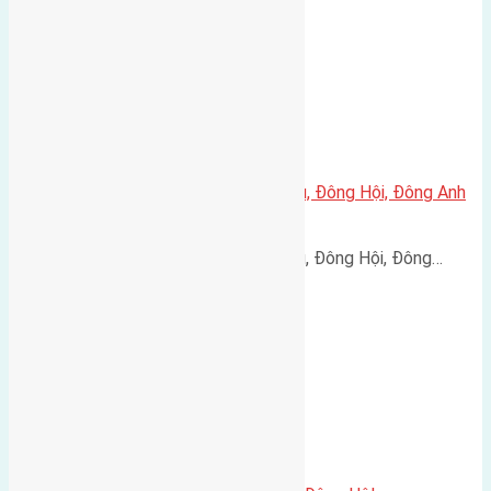
Cần bán 60m2(4×15) đất Hội Phụ, Đông Hội, Đông Anh
đường rộng 5m
Cần bán 60m2(4x15) đất Hội Phụ, Đông Hội, Đông…