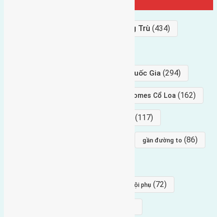
Từ Khóa Nổi Bật
Bán Đất
(927)
Gần Cầu Đông Trù
(434)
hướng tây
(406)
(294)
gần trung tâm hội Chợ triển Lãm Quốc Gia
(239)
(162)
hướng tây nam
gần Vinhomes Cổ Loa
(154)
(117)
hướng nam
hướng tây bắc
(96)
(88)
(86)
hướng bắc
Đông trù
gần đường to
(84)
(82)
đông ngàn
Lại Đà
(77)
(72)
Thái Bình, Mai Lâm, Đông Anh
hội phụ
(68)
(68)
Mai hiên
hướng đông nam