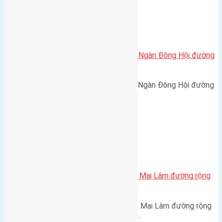
Xã Đông Hội
Cần bán 58m2(4×14,5) đất Đông Ngàn Đông Hội đường
rộng 2,5m
Cần bán 58m2(4x14,5) đất Đông Ngàn Đông Hội đường
rộng 2,5m hướng Bắc cách…
Xã Mai Lâm
Bán 50m2(4×12,5) đất Phúc Thọ Mai Lâm đường rộng
2,5m
Bán 50m2(4x12,5) đất Phúc Thọ, Mai Lâm đường rộng
2,5m hướng Nam cách cầu Đông…