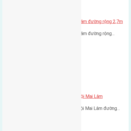
Cần bán 5 lô đất Phúc Thọ Mai Lâm đường rộng 2,7m
Cần bán 5 lô đất Phúc Thọ Mai Lâm đường rộng…
Cần bán 45m2 (3,6×12) đất Du Nội Mai Lâm
Cần bán 45m2 (3,6x12) đất Du Nội Mai Lâm đường…