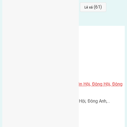
(64)
(64)
(61)
đất đấu giá
Phúc Thọ
Lê xá
Cần bán 220,8m2(9×24,5) đất Tiên Hội, Đông Hội, Đông
Anh
Cần bán đất thôn Tiên Hội, Đông Hội, Đông Anh,…