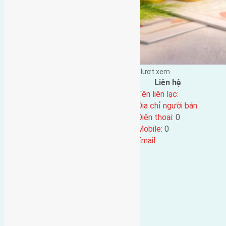
Đặng Đức Giảng đăng vào - tại |
269
lượt xem
Đặc điểm BĐS
Liên hệ
Địa chỉ:
Tên liên lạc:
Mã số:
1329
Địa chỉ người bán:
Loại tin:
Điện thoại:
0
Ngày đăng:
Mobile:
0
Ngày cập nhật lại:
18/12/2016 12:18
Email: