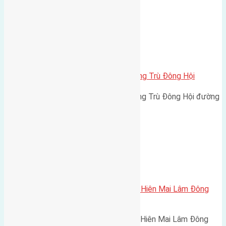
Xã Đông Hội
Cần bán 80m2 (7,4×10,8) đất Đông Trù Đông Hội
Cần bán 80m2 (7,4x10,8) đất Đông Trù Đông Hội đường
rộng 7m hướng Tây Nam…
Xã Mai Lâm
Cần bán 51m2(3,8×13,5) đất Mai Hiên Mai Lâm Đông
Anh
Cần bán 51m2(3,8x13,5) đất Mai Hiên Mai Lâm Đông