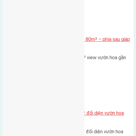
Xã Mai Lâm
Cần bán Đất đấu giá X2 Thái Bình 80m² – phía sau giáp
đường và vườn hoa
Lô đất đấu giá X2 Thái Bình 80m² view vườn hoa gần
cầu Tứ Liên Diện tích:…
Xã Mai Lâm
Lô đất tái định cư Mai Hiên 56m2 đối diện vườn hoa
500m
Lô đất tái định cư Mai Hiên 56m² đối diện vườn hoa