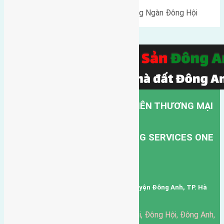
Cần bán 45m2 (3,75x12) đất Đông Ngàn Đông Hội
đường…
CÔNG TY TNHH MỘT THÀNH VIÊN THƯƠNG MẠI
DỊCH VỤ VẬN TẢI HỒNG HÀ.
HONG HA TRANSPORT TRADING SERVICES ONE
MEMBER COMPANY LIMITED.
Mã số thuế: 0101346678
Trụ sở: thôn Trung Thôn, Xã Đông Hội, Huyện Đông Anh, TP. Hà
Nội, Việt Nam.
51 Đường Đông Hội, Đông Hội, Đông Anh,
Văn phòng giao dịch: