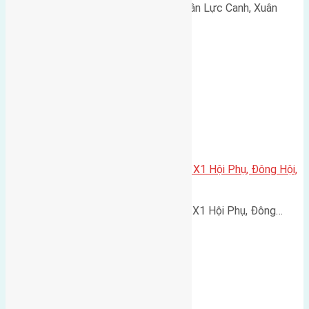
Cần bán 120m2(8x15) đất giãn dân Lực Canh, Xuân
Canh,…
Cần bán 80m2(5×16) đất đấu giá X1 Hội Phụ, Đông Hội,
Đông Anh đường rộng 5m
Cần bán 80m2(5x16) đất đấu giá X1 Hội Phụ, Đông…