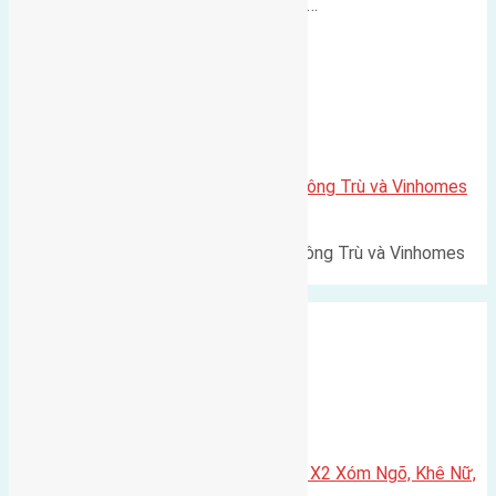
500m Diện tích: 56m² (3,5x16m).…
Xã Mai Lâm
Lô đất Lê Xá 103,6m2 gần cầu Đông Trù và Vinhomes
Cổ Loa
Lô đất Lê Xá 103,6m² gần cầu Đông Trù và Vinhomes
Cổ Loa Diện tích: 103,6m²…
Xã Nguyên Khê
Cần bán 75m2(5×15) đất đấu giá X2 Xóm Ngõ, Khê Nữ,
Nguyên Khê, Huyện Đông Anh