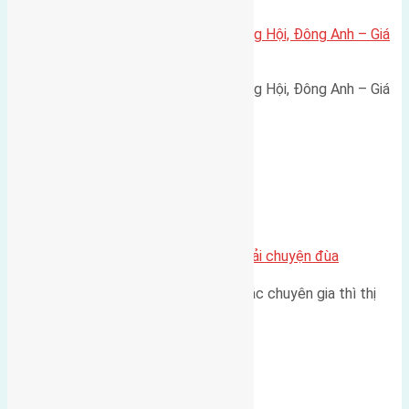
Bán đất 80m² tái định cư X1 Đông Hội, Đông Anh – Giá
165 triệu/m²
Bán đất 80m² tái định cư X1 Đông Hội, Đông Anh – Giá
165 triệu/m² Thông tin…
Chung cư
Nhà Đất bán tại Việt Nam đâu phải chuyện đùa
Theo như nhận định chung của các chuyên gia thì thị
trường bất động sản (BĐS)…