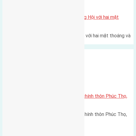
Xã Đông Hội
Một vị trí hiếm còn lại tại X1 Đông Hội với hai mặt
thoáng
Một góc tái định cư X1 Đông Hội với hai mặt thoáng và
trục đường 40m Diện…
Xã Mai Lâm
Cần bán 56m2(4,3×13) đất trục chính thôn Phúc Thọ,
Mai Lâm, Đông Anh
Cần bán 56m2(4,3x13) đất trục chính thôn Phúc Thọ,
Mai Lâm, Đông Anh đường rộng…