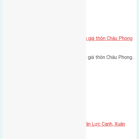
Cần bán 84m2 (4,8×17,5) đất đấu giá thôn Châu Phong
Liên Hà Đông Anh
Cần bán 84m2 (4,8x17,5) đất đấu giá thôn Châu Phong…
Cần bán 120m2(8×15) đất giãn dân Lực Canh, Xuân
Canh, Đông Anh đường rộng 6m