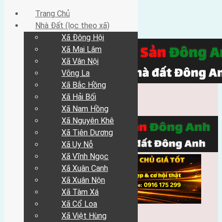
Trang Chủ
Nhà Đất (lọc theo xã)
Xã Đông Hội
Xã Mai Lâm
Xã Vân Nội
Võng La
Xã Bắc Hồng
Xã Hải Bối
Xã Nam Hồng
Xã Nguyên Khê
Xã Tiên Dương
Xã Uy Nỗ
Xã Vĩnh Ngọc
Xã Xuân Canh
Xã Xuân Nộn
Xã Tàm Xá
Xã Cổ Loa
Xã Việt Hùng
Trang Chủ