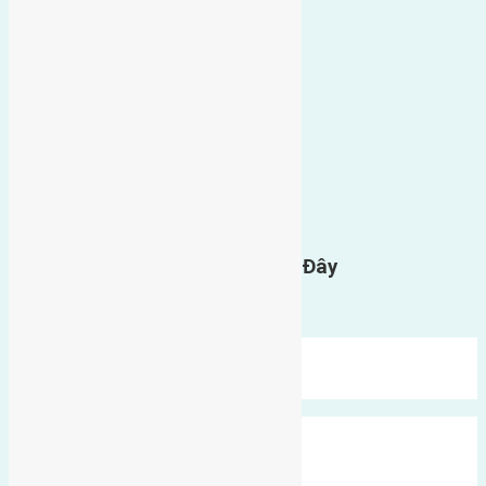
0
GỬI BÌNH LUẬN
Gửi Tin Nhắn Cho Chúng Tôi Ở Đây
Bạn phải
đăng nhập
để gửi bình luận.
Mới Nhất
Xu Hướng
Ngẫu Nhiên