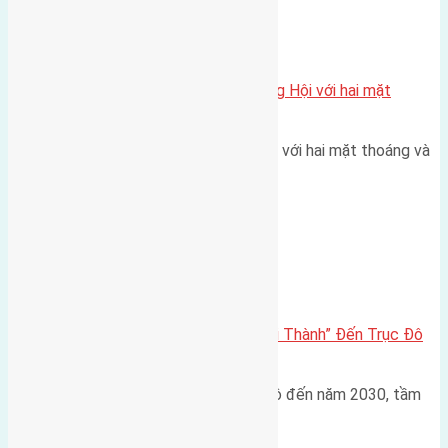
Xã Đông Hội
Một vị trí hiếm còn lại tại X1 Đông Hội với hai mặt
thoáng
Một góc tái định cư X1 Đông Hội với hai mặt thoáng và
trục đường 40m Diện…
Đông Anh 2026-2030
Đông Anh 2026: Từ “Huyện Ngoại Thành” Đến Trục Đô
Thị Đa Cực – Góc Nhìn Dữ Liệu
Trong bối cảnh Quy hoạch Thủ đô đến năm 2030, tầm
nhìn 2050 (với trọng tâm…