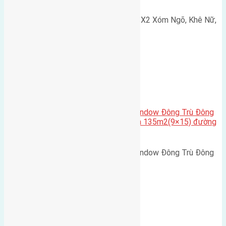
Cần bán 75m2(5x15) đất đấu giá X2 Xóm Ngõ, Khê Nữ,
Nguyên Khê, Huyện Đông Anh.…
Cầu Đông Trù
,
Xã Đông Hội
Cần bán biệt thự song lập Eurowindow Đông Trù Đông
Hội Đông Anh Tp Hà Nội diện tích 135m2(9×15) đường
rộng 10m vỉa hè 5m
Cần bán biệt thự song lập Eurowindow Đông Trù Đông
Hội Đông Anh Tp Hà Nội diện…
Xã Đông Hội