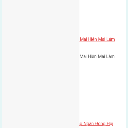
Cần bán 60m2(4×15) đất mặt hồ Mai Hiên Mai Lâm
đường vào 5m
Cần bán 60m2(4x15) đất mặt hồ Mai Hiên Mai Lâm
đường…
Cần bán 45m2 (3,75×12) đất Đông Ngàn Đông Hội