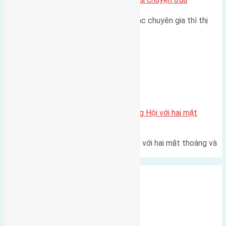
Theo như nhận định chung của các chuyên gia thì thị
trường bất động sản (BĐS)…
Xã Đông Hội
Một vị trí hiếm còn lại tại X1 Đông Hội với hai mặt
thoáng
Một góc tái định cư X1 Đông Hội với hai mặt thoáng và
trục đường 40m Diện…
Xã Mai Lâm