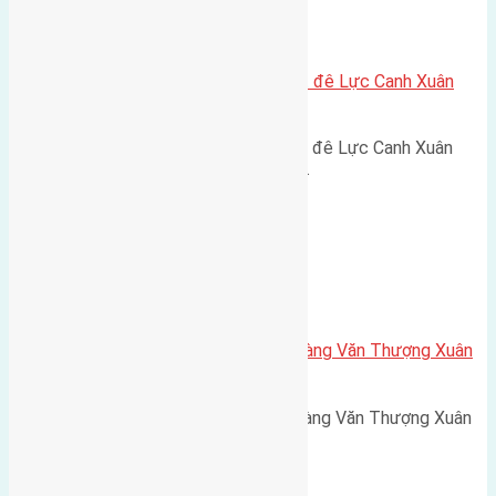
Xã Xuân Canh
Cần bán 152m2 (7,6×20) đất mặt đê Lực Canh Xuân
Canh đường rộng 5m
Cần bán 152m2 (7,6x20) đất mặt đê Lực Canh Xuân
Canh đường rộng 5m hướng Tây…
Xã Xuân Canh
Cần bán 50m2(4×12,5) đất trục làng Văn Thượng Xuân
Canh đường rộng 4m
Cần bán 50m2(4x12,5) đất trục làng Văn Thượng Xuân
Canh đường rộng 4m hướng…