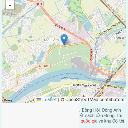
−
Leaflet
|
© OpenStreetMap contributors
Cần bán 45m2(5×9) đất bìa làng Lại Đà, Đông Hội, Đông Anh
đường rộng 5m hướng Tây Nam vị trí đất cách cầu Đông Trù
800m cách
trung tâm hội chợ triển lãm quốc gia
và khu đô thị
mới Vinhome Cổ Loa 500m giá 98 triệu