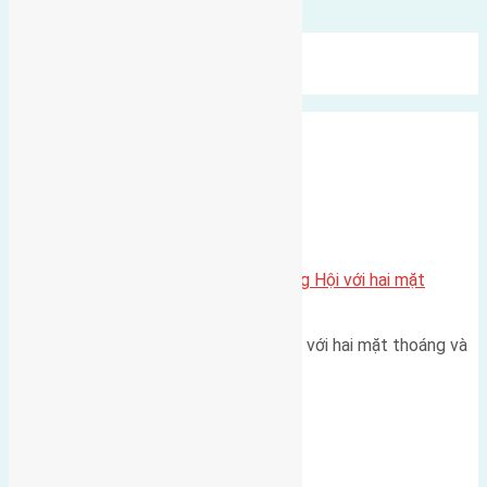
Bình luận được đóng lại.
Mới Nhất
Xu Hướng
Ngẫu Nhiên
Xã Đông Hội
Một vị trí hiếm còn lại tại X1 Đông Hội với hai mặt
thoáng
Một góc tái định cư X1 Đông Hội với hai mặt thoáng và
trục đường 40m Diện…