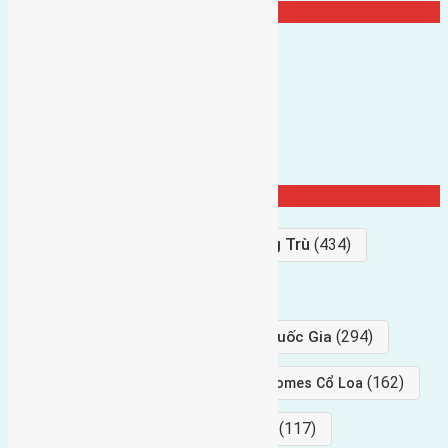
TRANG CỘNG ĐỒNG
Từ Khóa Nổi Bật
Bán Đất
(927)
Gần Cầu Đông Trù
(434)
hướng tây
(406)
(294)
gần trung tâm hội Chợ triển Lãm Quốc Gia
(239)
(162)
hướng tây nam
gần Vinhomes Cổ Loa
(154)
(117)
hướng nam
hướng tây bắc