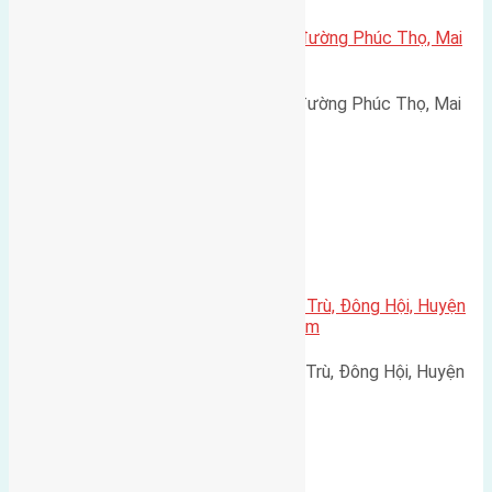
Cần bán 50m2(4,5×11) đất trục đường Phúc Thọ, Mai
Lâm, Đông Anh đường rộng 5m
Cần bán 50m2(4,5x11) đất trục đường Phúc Thọ, Mai
Lâm, Đông Anh đường rộng…
Xã Đông Hội
Cần bán 50m2(4×12,5) đất Đông Trù, Đông Hội, Huyện
Đông Anh, Hà Nội đường rộng 2,8m
Cần bán 50m2(4x12,5) đất Đông Trù, Đông Hội, Huyện
Đông Anh, Hà Nội đường…