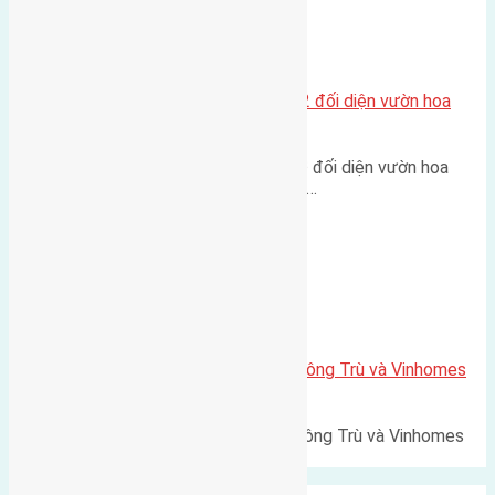
Xã Mai Lâm
Lô đất tái định cư Mai Hiên 56m2 đối diện vườn hoa
500m
Lô đất tái định cư Mai Hiên 56m² đối diện vườn hoa
500m Diện tích: 56m² (3,5x16m).…
Xã Mai Lâm
Lô đất Lê Xá 103,6m2 gần cầu Đông Trù và Vinhomes
Cổ Loa
Lô đất Lê Xá 103,6m² gần cầu Đông Trù và Vinhomes
Cổ Loa Diện tích: 103,6m²…