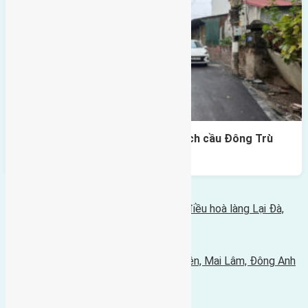
Lô đất Lại Đà 73m² – Trục 5m, cách cầu Đông Trù
400m
Bình luận bị vô hiệu hóa
Tin Mới Hơn
Cần bán 51,4m2(3,7x13,8) đất gần hồ điều hoà làng Lại Đà,
Đông Hội, Đông Anh
03/10/2024 - 8:05 sáng |
Tin Cũ Hơn
Cần bán 45,7m2(3,75x12,2) đất Mai Hiên, Mai Lâm, Đông Anh
đường rộng 3,7m
29/09/2024 - 4:22 chiều |