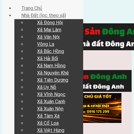
Trang Chủ
Nhà Đất (lọc theo xã)
Xã Đông Hội
Xã Mai Lâm
Xã Vân Nội
Võng La
Xã Bắc Hồng
Xã Hải Bối
Xã Nam Hồng
Xã Nguyên Khê
Xã Tiên Dương
Xã Uy Nỗ
Xã Vĩnh Ngọc
Xã Xuân Canh
Xã Xuân Nộn
Xã Tàm Xá
Xã Cổ Loa
Xã Việt Hùng
Trang Chủ