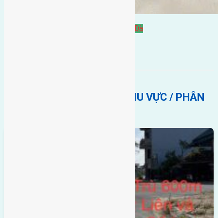
Bán Đất
hướng tây
hướng tây nam
Lại Đà
BẤT ĐỘNG SẢN CÙNG KHU VỰC / PHÂN
KHÚC