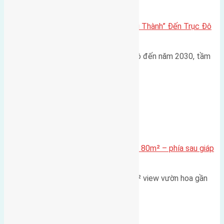
Đông Anh 2026-2030
Đông Anh 2026: Từ “Huyện Ngoại Thành” Đến Trục Đô
Thị Đa Cực – Góc Nhìn Dữ Liệu
Trong bối cảnh Quy hoạch Thủ đô đến năm 2030, tầm
nhìn 2050 (với trọng tâm…
Xã Mai Lâm
Cần bán Đất đấu giá X2 Thái Bình 80m² – phía sau giáp
đường và vườn hoa
Lô đất đấu giá X2 Thái Bình 80m² view vườn hoa gần
cầu Tứ Liên Diện tích:…