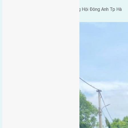
Liên hệ Mr Giảng 0916175299
Vp nhà đất Hồng Hà số 51 đường Đông Hội Đông Anh Tp Hà
Nội.