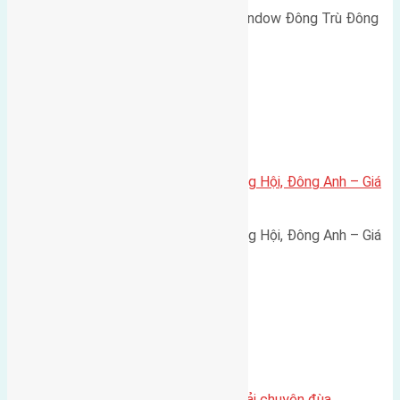
Cần bán biệt thự song lập Eurowindow Đông Trù Đông
Hội Đông Anh Tp Hà Nội diện…
Xã Đông Hội
Bán đất 80m² tái định cư X1 Đông Hội, Đông Anh – Giá
165 triệu/m²
Bán đất 80m² tái định cư X1 Đông Hội, Đông Anh – Giá
165 triệu/m² Thông tin…
Chung cư
Nhà Đất bán tại Việt Nam đâu phải chuyện đùa