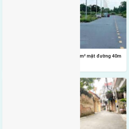
Lô đất tái định cư X1 Đông Hội 80m² mặt đường 40m
gần cầu Đông Trù