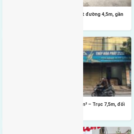
Nhà 3,5 tầng Đông Hội 60m² – mặt đường 4,5m, gần
cầu Tứ Liên
Lô đất mặt đường Đông Hội 73,4m² – Trục 7,5m, đối
diện vườn hoa