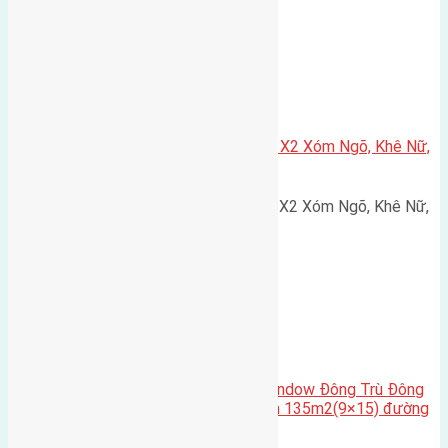
Xã Nguyên Khê
Cần bán 75m2(5×15) đất đấu giá X2 Xóm Ngõ, Khê Nữ,
Nguyên Khê, Huyện Đông Anh
Cần bán 75m2(5x15) đất đấu giá X2 Xóm Ngõ, Khê Nữ,
Nguyên Khê, Huyện Đông Anh.…
Cầu Đông Trù
,
Xã Đông Hội
Cần bán biệt thự song lập Eurowindow Đông Trù Đông
Hội Đông Anh Tp Hà Nội diện tích 135m2(9×15) đường
rộng 10m vỉa hè 5m