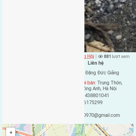
Đặng Đức Giảng đăng vào - tại
Xã Đông Hội
|
881
lượt xem
Đặc điểm BĐS
Liên hệ
Địa chỉ:
Lại Đà, Đông Hội,
Tên liên lạc:
Đặng Đức Giảng
Đông Anh, Hà Nội
Địa chỉ người bán:
Trung Thôn,
Mã số:
4657
Đông Hội, Đông Anh, Hà Nội
Loại tin:
Bán đất
Điện thoại:
0438801041
Ngày đăng:
Mobile:
0916175299
Ngày cập nhật lại:
Email:
03/10/2024 08:00
ducgiang090970@gmail.com
+