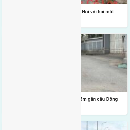
Một vị trí hiếm còn lại tại X1 Đông Hội với hai mặt
thoáng
Lô đất Lại Đà 52m2 mặt đường 4,5m gần cầu Đông
Trù