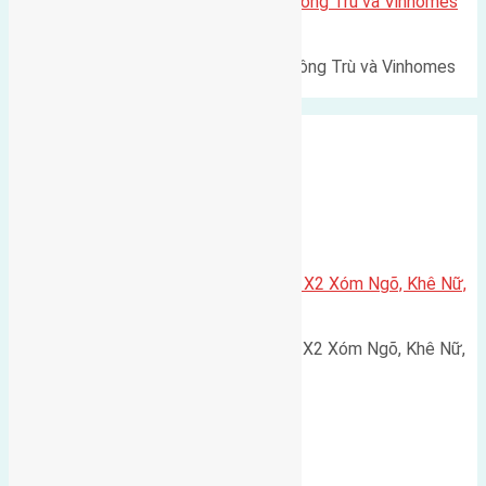
Lô đất Lê Xá 103,6m2 gần cầu Đông Trù và Vinhomes
Cổ Loa
Lô đất Lê Xá 103,6m² gần cầu Đông Trù và Vinhomes
Cổ Loa Diện tích: 103,6m²…
Xã Nguyên Khê
Cần bán 75m2(5×15) đất đấu giá X2 Xóm Ngõ, Khê Nữ,
Nguyên Khê, Huyện Đông Anh
Cần bán 75m2(5x15) đất đấu giá X2 Xóm Ngõ, Khê Nữ,
Nguyên Khê, Huyện Đông Anh.…