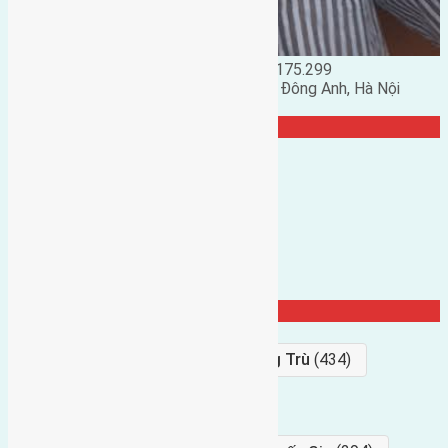
Đặng Đức Giảng: 0916.175.299
Phó chủ nhiệm hội nhà đất huyện Đông Anh, Hà Nội
TRANG CỘNG ĐỒNG
Từ Khóa Nổi Bật
Bán Đất
(927)
Gần Cầu Đông Trù
(434)
hướng tây
(406)