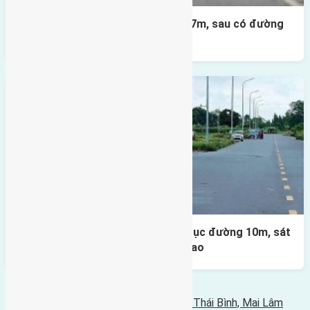
Lô đất X2 Thái Bình 80m² – trục 17m, sau có đường
4m & vườn hoa
Lô đất đấu giá X1 Lê Xá 80m² – Trục đường 10m, sát
cầu Đông Trù, tiềm năng đầu tư cao
Bình luận bị vô hiệu hóa
Tin Mới Hơn
Cần bán đất diện tích 48m2(4x12) đất Thái Bình, Mai Lâm