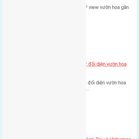
Lô đất đấu giá X2 Thái Bình 80m² view vườn hoa gần
cầu Tứ Liên Diện tích:…
Xã Mai Lâm
Lô đất tái định cư Mai Hiên 56m2 đối diện vườn hoa
500m
Lô đất tái định cư Mai Hiên 56m² đối diện vườn hoa
500m Diện tích: 56m² (3,5x16m).…
Xã Mai Lâm