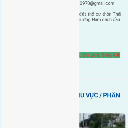
25/02/2019 05:22
ducgiang090970@gmail.com
Cần
bán đất
có diện tích 44m2(4×11) đất thổ cư thôn Thái
Bình, Mai Lâm. Đường rộng 2,5m, vị trí hướng Nam cách cầu
Đông Trù 1,2km.
Giá bán: 9 triệu/m2
Chi tiết liên hệ: 0916.175.299 .
Bán Đất
đông anh
hướng nam
Thái Bình, Mai Lâm, Đông Anh
BẤT ĐỘNG SẢN CÙNG KHU VỰC / PHÂN
KHÚC