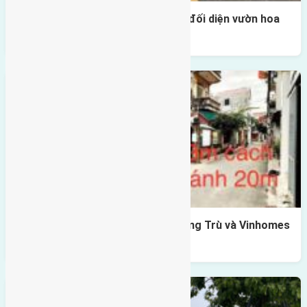
Lô đất tái định cư Mai Hiên 56m2 đối diện vườn hoa
500m
Lô đất Lê Xá 103,6m2 gần cầu Đông Trù và Vinhomes
Cổ Loa