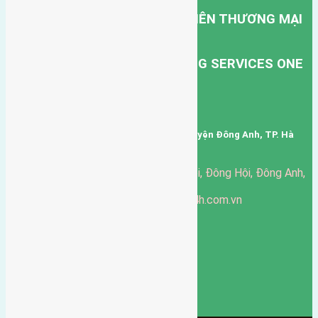
CÔNG TY TNHH MỘT THÀNH VIÊN THƯƠNG MẠI
DỊCH VỤ VẬN TẢI HỒNG HÀ.
HONG HA TRANSPORT TRADING SERVICES ONE
MEMBER COMPANY LIMITED.
Mã số thuế: 0101346678
Trụ sở: thôn Trung Thôn, Xã Đông Hội, Huyện Đông Anh, TP. Hà
Nội, Việt Nam.
51 Đường Đông Hội, Đông Hội, Đông Anh,
Văn phòng giao dịch:
Hà Nội
https://batdongsandonganh24h.com.vn
Website:
ducgiang090970@gmail.com
Email:
0916-175-299
Hotline:
Chính sách bảo mật
3906
Ngày chạy
130
Tháng hoạt động
10
Năm đã qua
1066
Tin Bán Đất