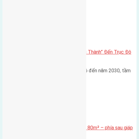
trục đường 40m Diện…
Đông Anh 2026-2030
Đông Anh 2026: Từ “Huyện Ngoại Thành” Đến Trục Đô
Thị Đa Cực – Góc Nhìn Dữ Liệu
Trong bối cảnh Quy hoạch Thủ đô đến năm 2030, tầm
nhìn 2050 (với trọng tâm…
Xã Mai Lâm
Cần bán Đất đấu giá X2 Thái Bình 80m² – phía sau giáp
đường và vườn hoa