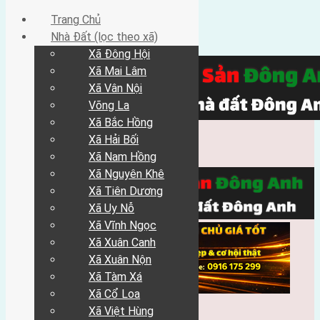
Trang Chủ
Nhà Đất (lọc theo xã)
Xã Đông Hội
Xã Mai Lâm
Xã Vân Nội
Võng La
Xã Bắc Hồng
Xã Hải Bối
Xã Nam Hồng
Xã Nguyên Khê
Xã Tiên Dương
Xã Uy Nỗ
Xã Vĩnh Ngọc
Xã Xuân Canh
Xã Xuân Nộn
Xã Tàm Xá
Xã Cổ Loa
Xã Việt Hùng
Trang Chủ