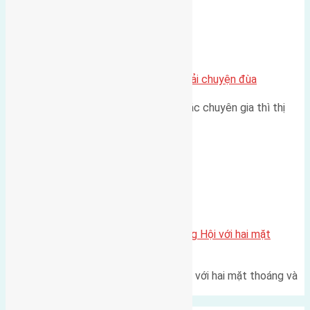
Chung cư
Nhà Đất bán tại Việt Nam đâu phải chuyện đùa
Theo như nhận định chung của các chuyên gia thì thị
trường bất động sản (BĐS)…
Xã Đông Hội
Một vị trí hiếm còn lại tại X1 Đông Hội với hai mặt
thoáng
Một góc tái định cư X1 Đông Hội với hai mặt thoáng và
trục đường 40m Diện…