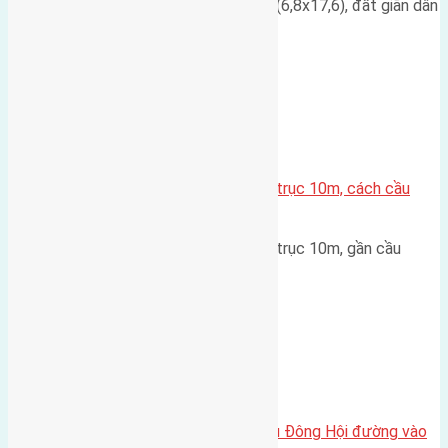
Cần bán đất có diện tích 120m2 (6,8x17,6), đất giãn dân
thôn Lại Đà Đông Hội…
Xã Mai Lâm
Lô đất đấu giá X1 Lê Xá 80m² – trục 10m, cách cầu
Đông Trù 500m
Lô đất đấu giá X1 Lê Xá 80m² – trục 10m, gần cầu
Đông Trù Diện tích: 80m²…
Xã Đông Hội
Cần bán 48m2(4×12) đất Hội Phụ Đông Hội đường vào