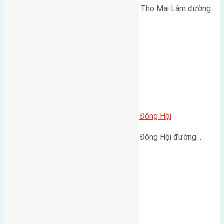
Cần bán 45m2 (4x11,2) đất Phúc Thọ Mai Lâm đường…
Cần bán sáu lô đất thôn Tiên Hội Đông Hội
Cần bán sáu lô đất thôn Tiên Hội Đông Hội đường…