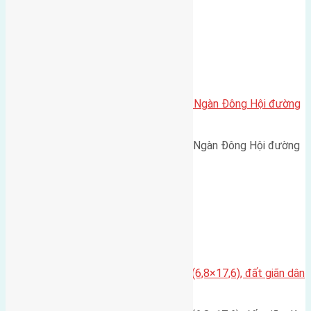
Xã Đông Hội
Cần bán 50m2(4×12,5) đất Đông Ngàn Đông Hội đường
rộng 3m
Cần bán 50m2(4x12,5) đất Đông Ngàn Đông Hội đường
rộng 3m hướng Nam cách…
Xã Đông Hội
Cần bán đất có diện tích 120m2 (6,8×17,6), đất giãn dân
thôn Lại Đà Đông Hội