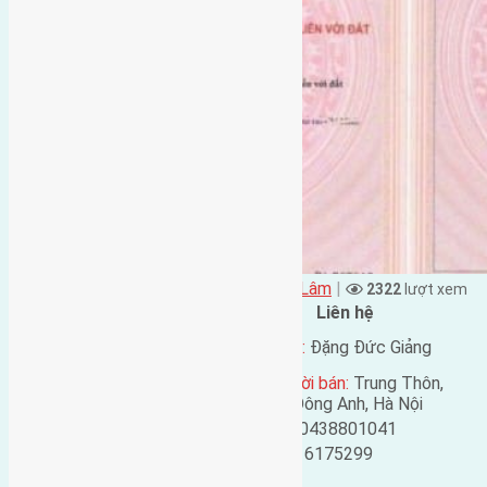
Đặng Đức Giảng đăng vào - tại
Xã Mai Lâm
|
2322
lượt xem
Đặc điểm BĐS
Liên hệ
Địa chỉ:
Thái Bình, Mai
Tên liên lạc:
Đặng Đức Giảng
Lâm, Đông Anh, Hà Nội
Địa chỉ người bán:
Trung Thôn,
Mã số:
415
Đông Hội, Đông Anh, Hà Nội
Loại tin:
Bán đất
Điện thoại:
0438801041
Ngày đăng:
Mobile:
0916175299
Ngày cập nhật lại:
Email: