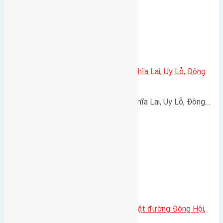
Cần bán 32m2 (4×8) đất thôn Nghĩa Lại, Uy Lỗ, Đông
Anh
Cần bán 32m2 (4x8) đất thôn Nghĩa Lại, Uy Lỗ, Đông…
Cần bán đất 200m2(8×25) đất mặt đường Đông Hội,
Đông Anh