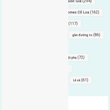
(294)
gần trung tâm hội Chợ triển Lãm Quốc Gia
(239)
(162)
hướng tây nam
gần Vinhomes Cổ Loa
(154)
(117)
hướng nam
hướng tây bắc
(96)
(88)
(86)
hướng bắc
Đông trù
gần đường to
(84)
(82)
đông ngàn
Lại Đà
(77)
(72)
Thái Bình, Mai Lâm, Đông Anh
hội phụ
(68)
(68)
Mai hiên
hướng đông nam
(64)
(64)
(61)
đất đấu giá
Phúc Thọ
Lê xá