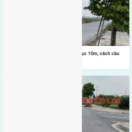
Lô đất đấu giá X1 Lê Xá 80m² – trục 10m, cách cầu
Đông Trù 500m