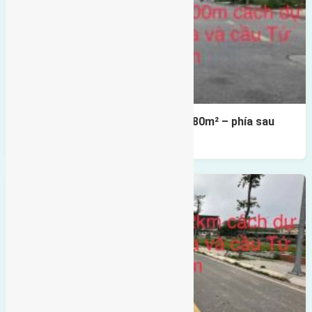
Cần bán Đất đấu giá X2 Thái Bình 80m² – phía sau
giáp đường và vườn hoa