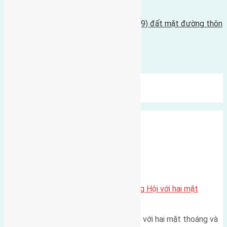
18/03/2016 - 10:29 sáng |
Tin Cũ Hơn
Cần bán đất có diện tích 58m2(4,5x12,9) đất mặt đường thôn
Lê Xá, Mai Lâm
15/03/2016 - 8:34 sáng |
Bình luận được đóng lại.
Mới Nhất
Xu Hướng
Ngẫu Nhiên
Xã Đông Hội
Một vị trí hiếm còn lại tại X1 Đông Hội với hai mặt
thoáng
Một góc tái định cư X1 Đông Hội với hai mặt thoáng và