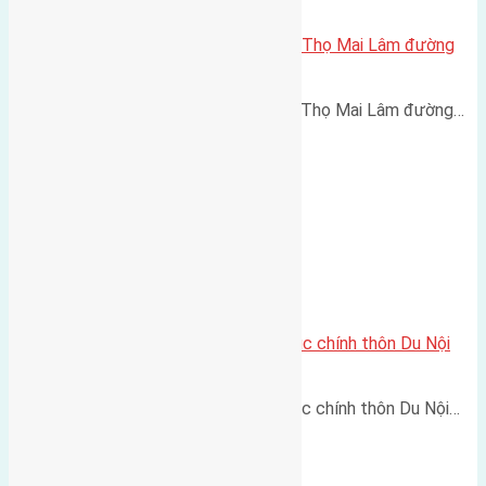
Cần bán 50m2(4×12,5) đất Phúc Thọ Mai Lâm đường
rộng 2,5m
Cần bán 50m2(4x12,5) đất Phúc Thọ Mai Lâm đường…
Cần bán 154m2(6,1×25,2) đất trục chính thôn Du Nội
Mai Lâm đường rộng 5m
Cần bán 154m2(6,1x25,2) đất trục chính thôn Du Nội…