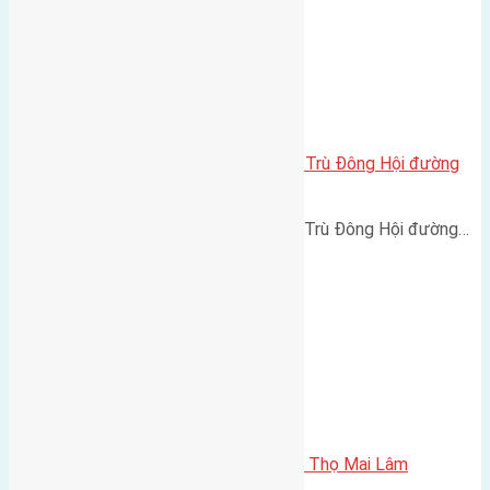
Cần bán 42m2(4×10,5) đất Đông Trù Đông Hội đường
vào rộng 2,3m
Cần bán 42m2(4x10,5) đất Đông Trù Đông Hội đường…
Cần bán 45m2 (4×11,2) đất Phúc Thọ Mai Lâm