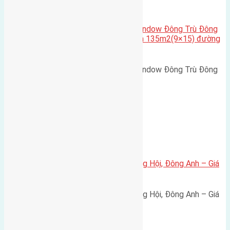
Cầu Đông Trù
,
Xã Đông Hội
Cần bán biệt thự song lập Eurowindow Đông Trù Đông
Hội Đông Anh Tp Hà Nội diện tích 135m2(9×15) đường
rộng 10m vỉa hè 5m
Cần bán biệt thự song lập Eurowindow Đông Trù Đông
Hội Đông Anh Tp Hà Nội diện…
Xã Đông Hội
Bán đất 80m² tái định cư X1 Đông Hội, Đông Anh – Giá
165 triệu/m²
Bán đất 80m² tái định cư X1 Đông Hội, Đông Anh – Giá
165 triệu/m² Thông tin…