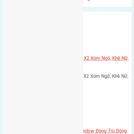
Cổ Loa Diện tích: 103,6m²…
Xã Nguyên Khê
Cần bán 75m2(5×15) đất đấu giá X2 Xóm Ngõ, Khê Nữ,
Nguyên Khê, Huyện Đông Anh
Cần bán 75m2(5x15) đất đấu giá X2 Xóm Ngõ, Khê Nữ,
Nguyên Khê, Huyện Đông Anh.…
Cầu Đông Trù
,
Xã Đông Hội
Cần bán biệt thự song lập Eurowindow Đông Trù Đông