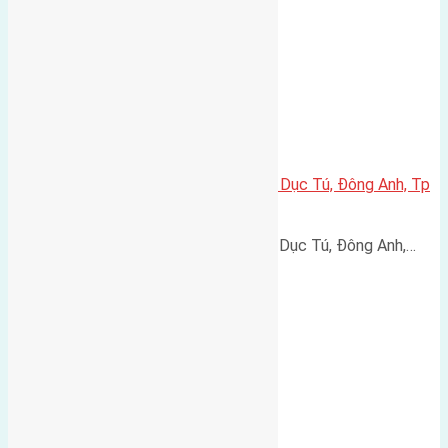
Cần bán 90m2(6×15) đất đấu giá Dục Tú, Đông Anh, Tp
Hà Nội đường rộng 6m
Cần bán 90m2(6x15) đất đấu giá Dục Tú, Đông Anh,…