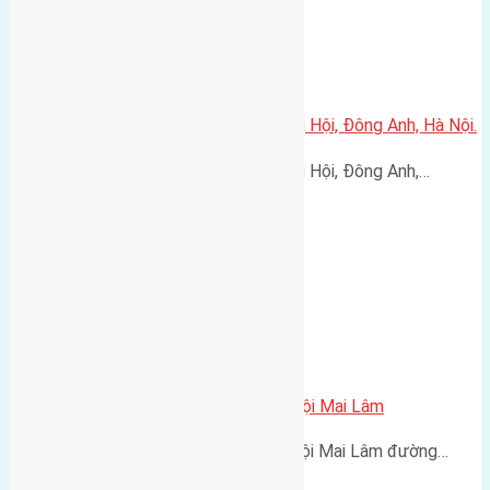
Cần bán 60m đất Đông Trù, Đông Hội, Đông Anh, Hà Nội.
Cần bán 60m đất Đông Trù, Đông Hội, Đông Anh,…
Cần bán 45m2 (3,6×12) đất Du Nội Mai Lâm
Cần bán 45m2 (3,6x12) đất Du Nội Mai Lâm đường…