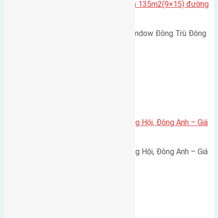
Hội Đông Anh Tp Hà Nội diện tích 135m2(9×15) đường
rộng 10m vỉa hè 5m
Cần bán biệt thự song lập Eurowindow Đông Trù Đông
Hội Đông Anh Tp Hà Nội diện…
Xã Đông Hội
Bán đất 80m² tái định cư X1 Đông Hội, Đông Anh – Giá
165 triệu/m²
Bán đất 80m² tái định cư X1 Đông Hội, Đông Anh – Giá
165 triệu/m² Thông tin…