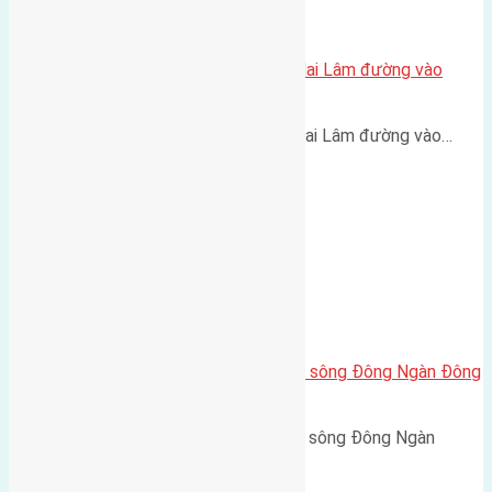
Cần bán 35m2 (5×7) đất Lê Xá Mai Lâm đường vào
2,4m
Cần bán 35m2 (5x7) đất Lê Xá Mai Lâm đường vào…
Cần bán 65m2(4,5×14,5) đất mặt sông Đông Ngàn Đông
Hội đường rộng 3m
Cần bán 65m2(4,5x14,5) đất mặt sông Đông Ngàn
Đông…