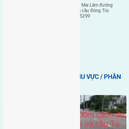
Cần bán 54m2(4×13,5) đất Lê Xá Mai Lâm đường
rộng 3,5m hướng Đông Nam cách cầu Đông Trù
800m giá 12 triệu liên hệ 0916175299
.
Lê xá
BẤT ĐỘNG SẢN CÙNG KHU VỰC / PHÂN
KHÚC