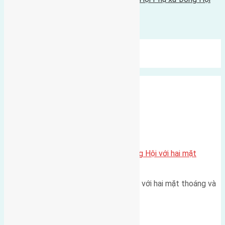
02/05/2016 - 7:53 sáng |
Bình luận được đóng lại.
Mới Nhất
Xu Hướng
Ngẫu Nhiên
Xã Đông Hội
Một vị trí hiếm còn lại tại X1 Đông Hội với hai mặt
thoáng
Một góc tái định cư X1 Đông Hội với hai mặt thoáng và
trục đường 40m Diện…