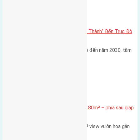
Đông Anh 2026-2030
Đông Anh 2026: Từ “Huyện Ngoại Thành” Đến Trục Đô
Thị Đa Cực – Góc Nhìn Dữ Liệu
Trong bối cảnh Quy hoạch Thủ đô đến năm 2030, tầm
nhìn 2050 (với trọng tâm…
Xã Mai Lâm
Cần bán Đất đấu giá X2 Thái Bình 80m² – phía sau giáp
đường và vườn hoa
Lô đất đấu giá X2 Thái Bình 80m² view vườn hoa gần
cầu Tứ Liên Diện tích:…