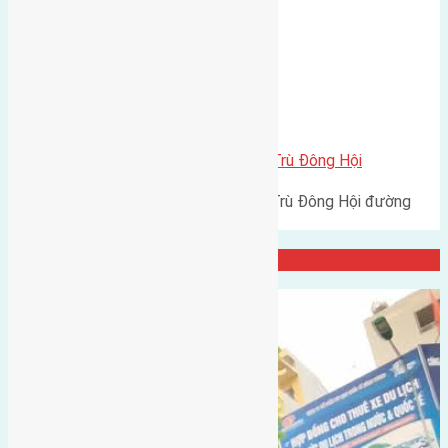
Xã Đông Hội
Cần bán 56m2 (4×14) đất Đông Trù Đông Hội
Cần bán 56m2 (4x14) đất Đông Trù Đông Hội đường
rộng 2,7m hướng Nam cách…
Đại Diện Công ty