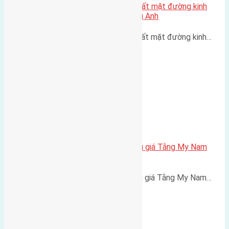
Chính chủ cần bán 80m2(5×16) đất mặt đường kinh
doanh đấu giá xã Thuỵ Lâm, Đông Anh
Chính chủ cần bán 80m2(5x16) đất mặt đường kinh…
Cần bán 89,5m2 (5,6×16) đất đấu giá Tằng My Nam
Hồng đường rộng 10m
Cần bán 89,5m2 (5,6x16) đất đấu giá Tằng My Nam…