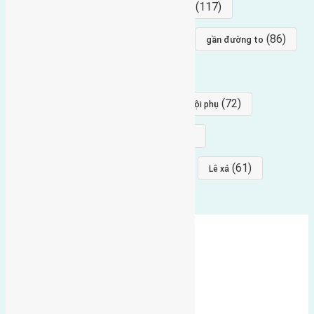
(154)
(117)
hướng nam
hướng tây bắc
(96)
(88)
(86)
hướng bắc
Đông trù
gần đường to
(84)
(82)
đông ngàn
Lại Đà
(77)
(72)
Thái Bình, Mai Lâm, Đông Anh
hội phụ
(68)
(68)
Mai hiên
hướng đông nam
(64)
(64)
(61)
đất đấu giá
Phúc Thọ
Lê xá