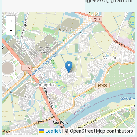
Email:
ducgiang090970@gmail.com
25/02/2019 05:16
+
−
Leaflet
|
© OpenStreetMap contributors