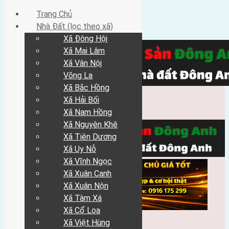
Trang Chủ
Nhà Đất (lọc theo xã)
Xã Đông Hội
Xã Mai Lâm
Xã Vân Nội
Võng La
Xã Bắc Hồng
Xã Hải Bối
Xã Nam Hồng
Xã Nguyên Khê
Xã Tiên Dương
Xã Uy Nỗ
Xã Vĩnh Ngọc
Xã Xuân Canh
Xã Xuân Nộn
Xã Tàm Xá
Xã Cổ Loa
Xã Việt Hùng
Trang Chủ