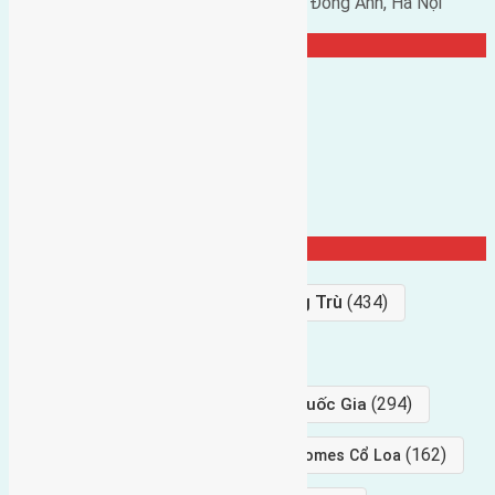
Phó chủ nhiệm hội nhà đất huyện Đông Anh, Hà Nội
TRANG CỘNG ĐỒNG
Từ Khóa Nổi Bật
Bán Đất
(927)
Gần Cầu Đông Trù
(434)
hướng tây
(406)
(294)
gần trung tâm hội Chợ triển Lãm Quốc Gia
(239)
(162)
hướng tây nam
gần Vinhomes Cổ Loa