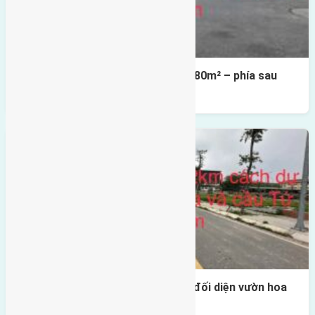
Cần bán Đất đấu giá X2 Thái Bình 80m² – phía sau
giáp đường và vườn hoa
Lô đất tái định cư Mai Hiên 56m2 đối diện vườn hoa
500m