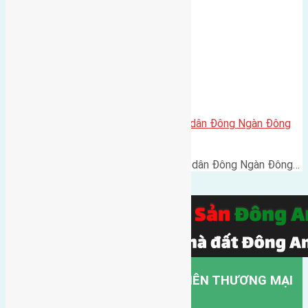
Cần bán 240m2(12×20) đất giãn dân Đông Ngàn Đông
Hội đường rộng 6 m
Cần bán 240m2(12x20) đất giãn dân Đông Ngàn Đông…
CÔNG TY TNHH MỘT THÀNH VIÊN THƯƠNG MẠI
DỊCH VỤ VẬN TẢI HỒNG HÀ.