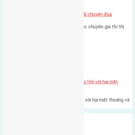
Chung cư
Nhà Đất bán tại Việt Nam đâu phải chuyện đùa
Theo như nhận định chung của các chuyên gia thì thị
trường bất động sản (BĐS)…
Xã Đông Hội
Một vị trí hiếm còn lại tại X1 Đông Hội với hai mặt
thoáng
Một góc tái định cư X1 Đông Hội với hai mặt thoáng và
trục đường 40m Diện…