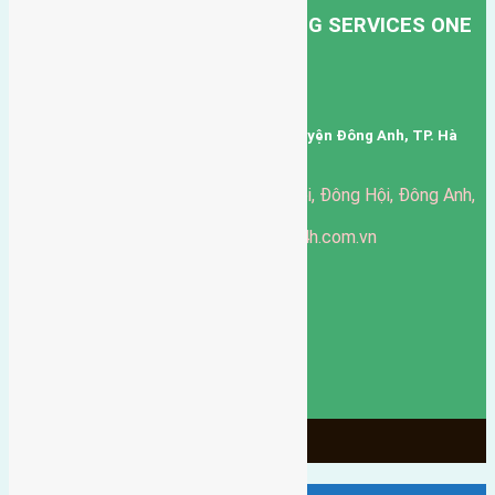
HONG HA TRANSPORT TRADING SERVICES ONE
MEMBER COMPANY LIMITED.
Mã số thuế: 0101346678
Trụ sở: thôn Trung Thôn, Xã Đông Hội, Huyện Đông Anh, TP. Hà
Nội, Việt Nam.
51 Đường Đông Hội, Đông Hội, Đông Anh,
Văn phòng giao dịch:
Hà Nội
https://batdongsandonganh24h.com.vn
Website:
ducgiang090970@gmail.com
Email:
0916-175-299
Hotline:
Chính sách bảo mật
3903
Ngày chạy
130
Tháng hoạt động
10
Năm đã qua
1066
Tin Bán Đất