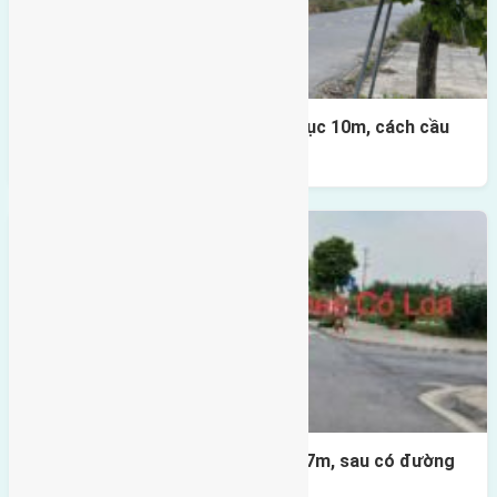
Lô đất đấu giá X1 Lê Xá 80m² – trục 10m, cách cầu
Đông Trù 500m
Lô đất X2 Thái Bình 80m² – trục 17m, sau có đường
4m & vườn hoa