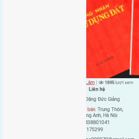
Đặng Đức Giảng đăng vào - tại
Xã Mai Lâm
|
1895
lượt xem
Đặc điểm BĐS
Liên hệ
Địa chỉ:
Lê xá, mai lâm,
Tên liên lạc:
Đặng Đức Giảng
Đông Anh, Hà Nội
Địa chỉ người bán:
Trung Thôn,
Mã số:
670
Đông Hội, Đông Anh, Hà Nội
Loại tin:
Bán đất
Điện thoại:
0438801041
Ngày đăng:
Mobile:
0916175299
Ngày cập nhật lại: