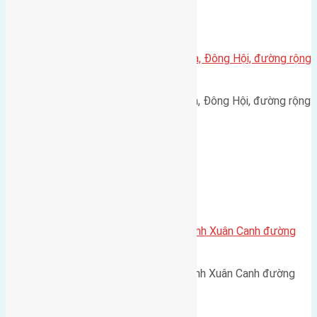
Xã Đông Hội
Cần bán 46m2(4×11,5) đất Lại Đà, Đông Hội, đường rộng
2,8m hướng Đông Bắc
Cần bán 46m2(4x11,5) đất Lại Đà, Đông Hội, đường rộng
2,8m hướng Đông Bắc.…
Xã Xuân Canh
Cần bán 48m2(4×12) đất Lực Canh Xuân Canh đường
vào 2,3m hướng Tây Nam
Cần bán 48m2(4x12) đất Lực Canh Xuân Canh đường
vào 2,3m hướng Tây…