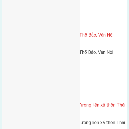
Xã Vân Nội
Cần bán 100m2 (5×20) đất thôn Thố Bảo, Vân Nội
đường rộng 3,5m
Cần bán 100m2 (5x20) đất thôn Thố Bảo, Vân Nội
đường rộng 3,5m hướng Tây…
Xã Mai Lâm
Cần bán 200m2 (8×25) đất mặt đường liên xã thôn Thái
Bình, Mai Lâm
Cần bán 200m2 (8x25) đất mặt đường liên xã thôn Thái
Bình, Mai Lâm đường rộng…