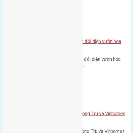
Xã Mai Lâm
Lô đất tái định cư Mai Hiên 56m2 đối diện vườn hoa
500m
Lô đất tái định cư Mai Hiên 56m² đối diện vườn hoa
500m Diện tích: 56m² (3,5x16m).…
Xã Mai Lâm
Lô đất Lê Xá 103,6m2 gần cầu Đông Trù và Vinhomes
Cổ Loa
Lô đất Lê Xá 103,6m² gần cầu Đông Trù và Vinhomes