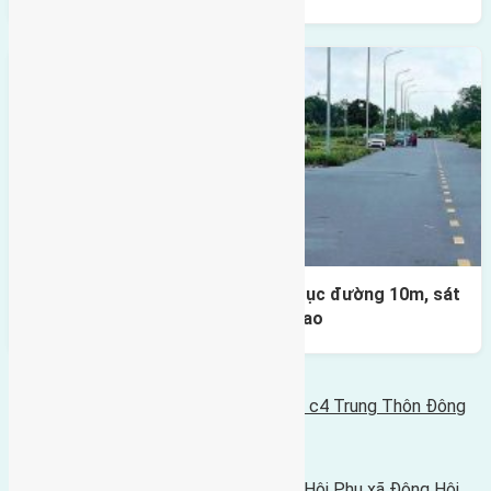
Lô đất đấu giá X1 Lê Xá 80m² – Trục đường 10m, sát
cầu Đông Trù, tiềm năng đầu tư cao
Bình luận bị vô hiệu hóa
Tin Mới Hơn
Bán 72m2 (4,5x16) đất mặt đường khu c4 Trung Thôn Đông
Hội
06/05/2016 - 9:24 chiều |
Tin Cũ Hơn
Cần bán 40m2 (4x10) đất thổ cư thôn Hội Phụ xã Đông Hội