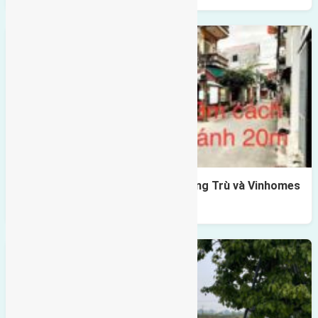
Lô đất Lê Xá 103,6m2 gần cầu Đông Trù và Vinhomes
Cổ Loa