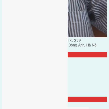
Đặng Đức Giảng: 0916.175.299
Phó chủ nhiệm hội nhà đất huyện Đông Anh, Hà Nội
TRANG CỘNG ĐỒNG
Từ Khóa Nổi Bật