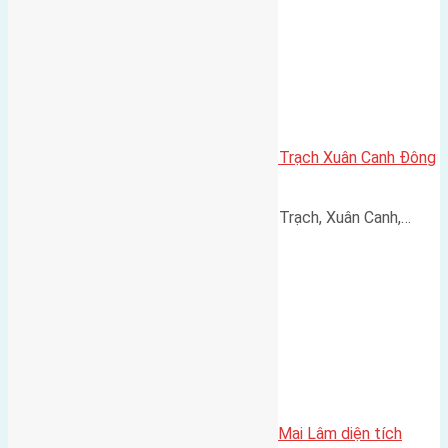
Cần bán 120m đất giãn dân Xuân Trạch Xuân Canh Đông
Anh đường rộng 6m
Cần bán 120m đất giãn dân Xuân Trạch, Xuân Canh,…
Cần bán nhà ba tầng thôn Du Nội Mai Lâm diện tích