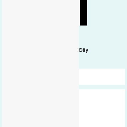
0
GỬI BÌNH LUẬN
Gửi Tin Nhắn Cho Chúng Tôi Ở Đây
Bạn phải
đăng nhập
để gửi bình luận.
Mới Nhất
Xu Hướng
Ngẫu Nhiên
Xã Đông Hội