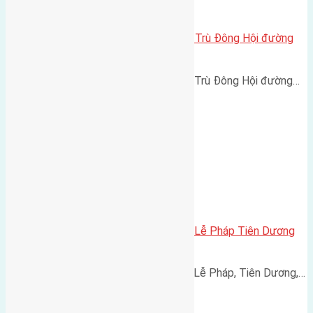
Cần bán 72m2(4,5×16) đất Đông Trù Đông Hội đường
rộng 4m
Cần bán 72m2(4,5x16) đất Đông Trù Đông Hội đường…
Cần bán 72m2 (5×14,5) đất thôn Lễ Pháp Tiên Dương
Đông Anh
Cần bán 72m2 (5x14,5) đất thôn Lễ Pháp, Tiên Dương,…