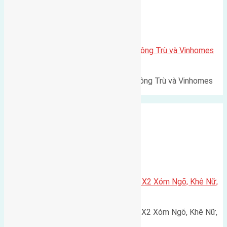
Xã Mai Lâm
Lô đất Lê Xá 103,6m2 gần cầu Đông Trù và Vinhomes
Cổ Loa
Lô đất Lê Xá 103,6m² gần cầu Đông Trù và Vinhomes
Cổ Loa Diện tích: 103,6m²…
Xã Nguyên Khê
Cần bán 75m2(5×15) đất đấu giá X2 Xóm Ngõ, Khê Nữ,
Nguyên Khê, Huyện Đông Anh
Cần bán 75m2(5x15) đất đấu giá X2 Xóm Ngõ, Khê Nữ,
Nguyên Khê, Huyện Đông Anh.…