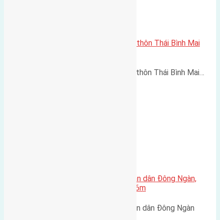
Cần bán 56m2(4×14) đất thổ cư thôn Thái Bình Mai
Lâm đường vào 2,3m
Cần bán 56m2(4x14) đất thổ cư thôn Thái Bình Mai…
Cần bán 120m2(6,1×19,7) đất giãn dân Đông Ngàn,
Đông Hội, Đông Anh đường rộng 6m
Cần bán 120m2(6,1x19,7) đất giãn dân Đông Ngàn
Đông…