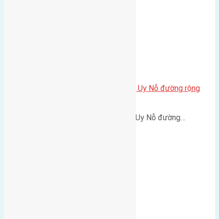
Cần bán 48m2 (4×12) đất Đản Dị, Uy Nỗ đường rộng
2,5m
Cần bán 48m2 (4x12) đất Đản Dị,Uy Nỗ đường…