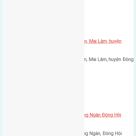
Xã Mai Lâm
Cần bán 72m2(4×18) đất Mai Hiên, Mai Lâm, huyện
Đông Anh đường rộng 3,5m
Cần bán 72m2(4x18) đất Mai Hiên, Mai Lâm, huyện Đông
Anh đường rộng 3,5m hướng…
Uncategorized
Cần bán 60m2 (4,3×13,9) đất Đông Ngàn Đông Hội
đường rộng 3,5m
Cần bán 60m2 (4,3x13,9) đất Đông Ngàn, Đông Hội