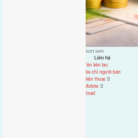
Đặng Đức Giảng đăng vào - tại |
173
lượt xem
Đặc điểm BĐS
Liên hệ
Địa chỉ:
Tên liên lạc:
Mã số:
4449
Địa chỉ người bán:
Loại tin:
Điện thoại:
0
Ngày đăng:
Mobile:
0
Ngày cập nhật lại:
13/06/2024 08:07
Email: