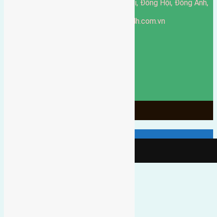
51 Đường Đông Hội, Đông Hội, Đông Anh,
Văn phòng giao dịch:
Hà Nội
https://batdongsandonganh24h.com.vn
Website:
ducgiang090970@gmail.com
Email:
0916-175-299
Hotline:
Chính sách bảo mật
3905
Ngày chạy
130
Tháng hoạt động
10
Năm đã qua
1066
Tin Bán Đất