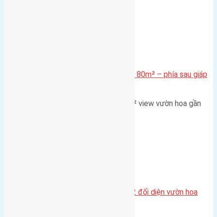
Xã Mai Lâm
Cần bán Đất đấu giá X2 Thái Bình 80m² – phía sau giáp
đường và vườn hoa
Lô đất đấu giá X2 Thái Bình 80m² view vườn hoa gần
cầu Tứ Liên Diện tích:…
Xã Mai Lâm
Lô đất tái định cư Mai Hiên 56m2 đối diện vườn hoa
500m