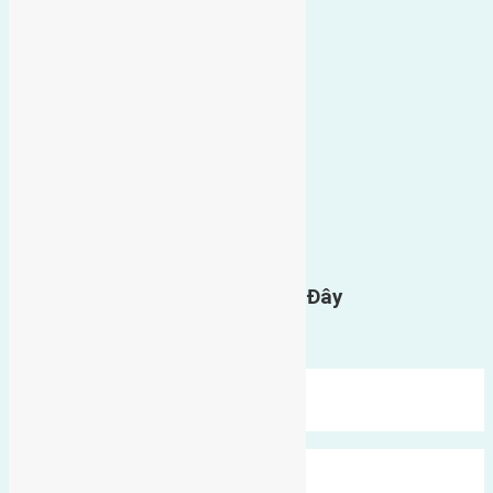
0
GỬI BÌNH LUẬN
Gửi Tin Nhắn Cho Chúng Tôi Ở Đây
Bạn phải
đăng nhập
để gửi bình luận.
Mới Nhất
Xu Hướng
Ngẫu Nhiên