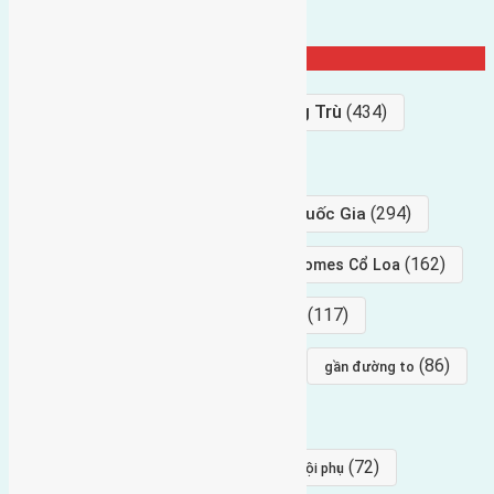
Từ Khóa Nổi Bật
Bán Đất
(927)
Gần Cầu Đông Trù
(434)
hướng tây
(406)
(294)
gần trung tâm hội Chợ triển Lãm Quốc Gia
(239)
(162)
hướng tây nam
gần Vinhomes Cổ Loa
(154)
(117)
hướng nam
hướng tây bắc
(96)
(88)
(86)
hướng bắc
Đông trù
gần đường to
(84)
(82)
đông ngàn
Lại Đà
(77)
(72)
Thái Bình, Mai Lâm, Đông Anh
hội phụ