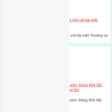
Xã Đông Hội
Một vị trí hiếm còn lại tại X1 Đông Hội với hai mặt
thoáng
Một góc tái định cư X1 Đông Hội với hai mặt thoáng và
trục đường 40m Diện…
Xã Nguyên Khê
Cần bán 84m2(6×14) đất đấu giá xóm Đông Khê Nữ,
Nguyên Khê, Đông Anh đường rộng 6m
Cần bán 84m2(6x14) đất đấu giá xóm Đông Khê Nữ,
Nguyên Khê, Đông Anh đường…