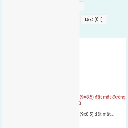
(68)
(68)
Mai hiên
hướng đông nam
(64)
(64)
(61)
đất đấu giá
Phúc Thọ
Lê xá
Cần bán đất có diện tích 76,5m2 (9×8,5) đất mặt đường
phường Thượng Thanh, Long Biên
Cần bán đất có diện tích 76,5m2 (9x8,5) đất mặt…