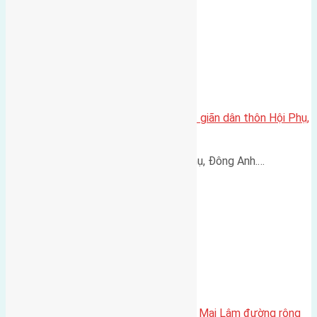
Cần bán đất diện tích 120m2 đất giãn dân thôn Hội Phụ,
Đông Anh
Cần bán đất giãn dân thôn Hội Phụ, Đông Anh.…
Cần bán 50m2(4×12,5) Phúc Thọ Mai Lâm đường rộng