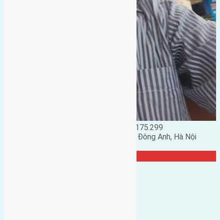
Đặng Đức Giảng: 0916.175.299
Phó chủ nhiệm hội nhà đất huyện Đông Anh, Hà Nội
TRANG CỘNG ĐỒNG