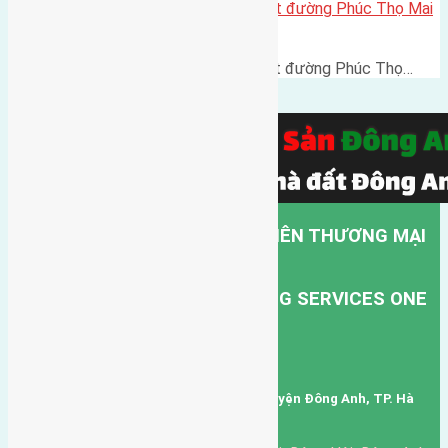
Cần bán 55,9m2 (4,3×13) đất mặt đường Phúc Thọ Mai
Lâm đường rộng 6,5m
Cần bán 55,9m2 (4,3x13) đất mặt đường Phúc Thọ…
CÔNG TY TNHH MỘT THÀNH VIÊN THƯƠNG MẠI
DỊCH VỤ VẬN TẢI HỒNG HÀ.
HONG HA TRANSPORT TRADING SERVICES ONE
MEMBER COMPANY LIMITED.
Mã số thuế: 0101346678
Trụ sở: thôn Trung Thôn, Xã Đông Hội, Huyện Đông Anh, TP. Hà
Nội, Việt Nam.