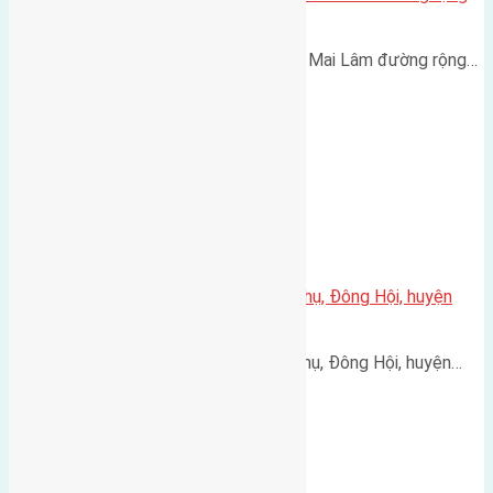
3m hướng Tây Nam
Cần bán 50m2(4x12,5) Phúc Thọ Mai Lâm đường rộng…
Cần bán 98m2(5×19,6) đất Hội Phụ, Đông Hội, huyện
Đông Anh
Cần bán 98m2(5x19,6) đất Hội Phụ, Đông Hội, huyện…