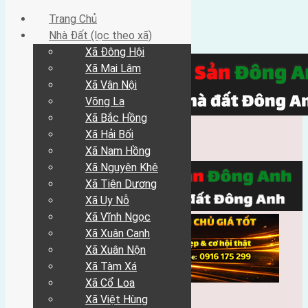
Trang Chủ
Nhà Đất (lọc theo xã)
Xã Đông Hội
Xã Mai Lâm
Xã Vân Nội
Võng La
Xã Bắc Hồng
Xã Hải Bối
Xã Nam Hồng
Xã Nguyên Khê
Xã Tiên Dương
Xã Uy Nỗ
Xã Vĩnh Ngọc
Xã Xuân Canh
Xã Xuân Nộn
Xã Tàm Xá
Xã Cổ Loa
Xã Việt Hùng
Trang Chủ