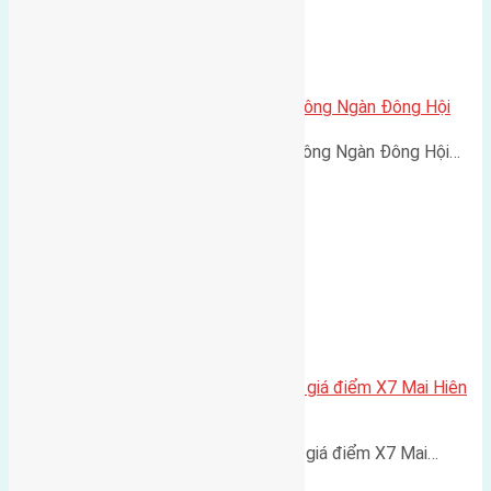
Cần bán 46,5m2 (3,6×12,8) đất Đông Ngàn Đông Hội
Cần bán 46,5m2 (3,6x12,8) đất Đông Ngàn Đông Hội…
Cần bán 92,5m2(5×18,5) đất đấu giá điểm X7 Mai Hiên
Mai Lâm đường rộng 6m
Cần bán 92,5m2(5x18,5) đất đấu giá điểm X7 Mai…