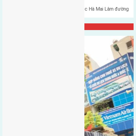
Cần bán 66,7m2(4,8x13,9) đất Lộc Hà Mai Lâm đường
rộng 2,5m hướng Đông Nam…
Đại Diện Công ty