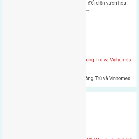
Lô đất tái định cư Mai Hiên 56m² đối diện vườn hoa
500m Diện tích: 56m² (3,5x16m).…
Xã Mai Lâm
Lô đất Lê Xá 103,6m2 gần cầu Đông Trù và Vinhomes
Cổ Loa
Lô đất Lê Xá 103,6m² gần cầu Đông Trù và Vinhomes
Cổ Loa Diện tích: 103,6m²…
Xã Nguyên Khê