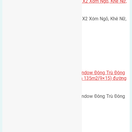
Cần bán 75m2(5×15) đất đấu giá X2 Xóm Ngõ, Khê Nữ,
Nguyên Khê, Huyện Đông Anh
Cần bán 75m2(5x15) đất đấu giá X2 Xóm Ngõ, Khê Nữ,
Nguyên Khê, Huyện Đông Anh.…
Cầu Đông Trù
,
Xã Đông Hội
Cần bán biệt thự song lập Eurowindow Đông Trù Đông
Hội Đông Anh Tp Hà Nội diện tích 135m2(9×15) đường
rộng 10m vỉa hè 5m
Cần bán biệt thự song lập Eurowindow Đông Trù Đông
Hội Đông Anh Tp Hà Nội diện…