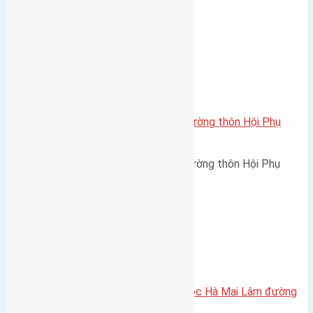
đường rộng 3,5m hướng Tây…
Xã Đông Hội
Cần bán 60m2 (5×12) đất mặt đường thôn Hội Phụ
đường rộng 5m
Cần bán 60m2 (5x12) đất mặt đường thôn Hội Phụ
đường rông 5m hướng Tây…
Xã Mai Lâm
Cần bán 66,7m2(4,8×13,9) đất Lộc Hà Mai Lâm đường
rộng 2,5m