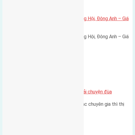
Xã Đông Hội
Bán đất 80m² tái định cư X1 Đông Hội, Đông Anh – Giá
165 triệu/m²
Bán đất 80m² tái định cư X1 Đông Hội, Đông Anh – Giá
165 triệu/m² Thông tin…
Chung cư
Nhà Đất bán tại Việt Nam đâu phải chuyện đùa
Theo như nhận định chung của các chuyên gia thì thị
trường bất động sản (BĐS)…