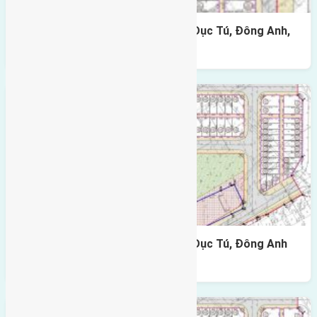
Cần bán 90m2(6×15) đất đấu giá Dục Tú, Đông Anh,
Tp Hà Nội đường rộng 6m
Cần bán 90m2(6×15) đất đấu giá Dục Tú, Đông Anh
đường rộng 7m vỉa hè 4m