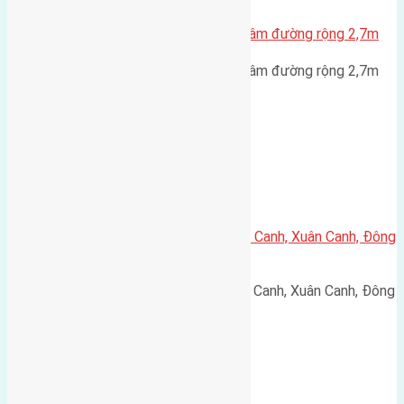
Cần bán 5 lô đất Phúc Thọ Mai Lâm đường rộng 2,7m
Cần bán 5 lô đất Phúc Thọ Mai Lâm đường rộng 2,7m
hướng Đông Bắc cách cầu…
Xã Xuân Canh
Cần bán 54m2(4,2×12,8) đất Lực Canh, Xuân Canh, Đông
Anh đường rộng 3,3m
Cần bán 54m2(4,2x12,8) đất Lực Canh, Xuân Canh, Đông
Anh đường rộng 3,3m hướng…