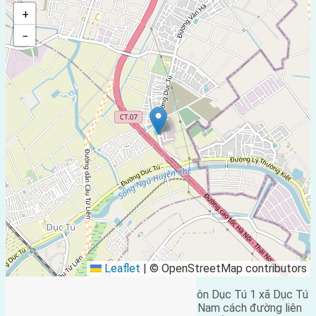
+
−
Leaflet
|
© OpenStreetMap contributors
Cần bán 77,5m2(5×15,5) đất đấu giá thôn Dục Tú 1 xã Dục Tú
đường rộng 7m vỉa hè 4m hướng Đông Nam cách đường liên