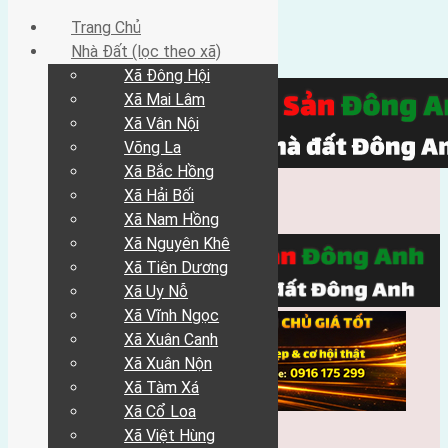
Trang Chủ
Nhà Đất (lọc theo xã)
Xã Đông Hội
Xã Mai Lâm
Xã Vân Nội
Võng La
Xã Bắc Hồng
Xã Hải Bối
Xã Nam Hồng
Xã Nguyên Khê
Xã Tiên Dương
Xã Uy Nỗ
Xã Vĩnh Ngọc
Xã Xuân Canh
Xã Xuân Nộn
Xã Tàm Xá
Xã Cổ Loa
Xã Việt Hùng
Trang Chủ