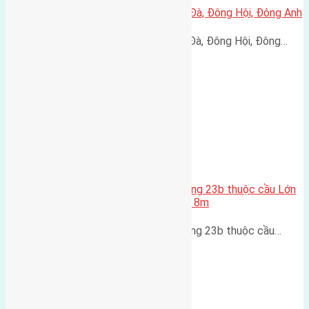
Cần bán 58,5m2(5×11,7) đất Lại Đà, Đông Hội, Đông Anh
Cần bán 58,5m2(5x11,7) đất Lại Đà, Đông Hội, Đông…
Cần bán 90(4,5×20) đất mặt đường 23b thuộc cầu Lớn
Nam Hồng Đông Anh đường rộng 8m
Cần bán 90(4,5x20) đất mặt đường 23b thuộc cầu…