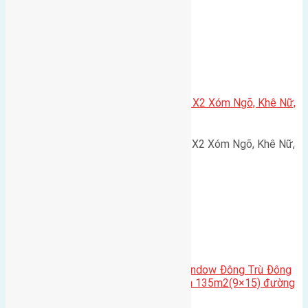
Xã Nguyên Khê
Cần bán 75m2(5×15) đất đấu giá X2 Xóm Ngõ, Khê Nữ,
Nguyên Khê, Huyện Đông Anh
Cần bán 75m2(5x15) đất đấu giá X2 Xóm Ngõ, Khê Nữ,
Nguyên Khê, Huyện Đông Anh.…
Cầu Đông Trù
,
Xã Đông Hội
Cần bán biệt thự song lập Eurowindow Đông Trù Đông
Hội Đông Anh Tp Hà Nội diện tích 135m2(9×15) đường
rộng 10m vỉa hè 5m