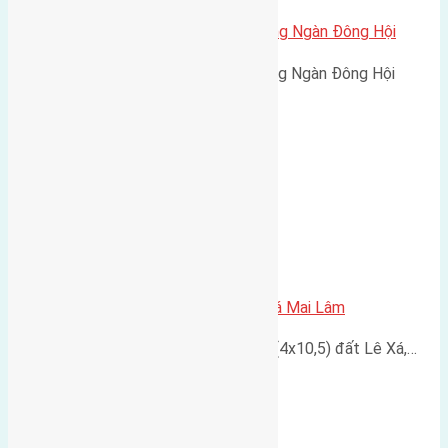
Cần bán 45m2 (3,75×12) đất Đông Ngàn Đông Hội
Cần bán 45m2 (3,75x12) đất Đông Ngàn Đông Hội
đường…
Cần bán 42m2 (4×10,5) đất Lê Xá Mai Lâm
Hiện đang có nhu cầu bán 42m2 (4x10,5) đất Lê Xá,…