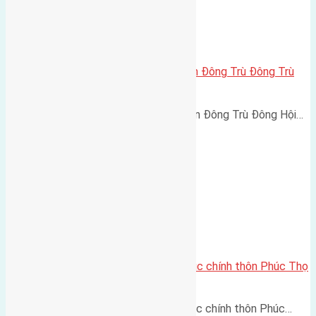
Bán 40m2(4×10) đất thổ cư thôn Đông Trù Đông Trù
Hội đường rông 2,5m
Bán 40m2(4x10) đất thổ cư thôn Đông Trù Đông Hội…
Cần bán 52m2(4,35×11,9) đất trục chính thôn Phúc Thọ
Mai Lâm đường rộng 5m
Cần bán 52m2(4,35x11,9) đất trục chính thôn Phúc…