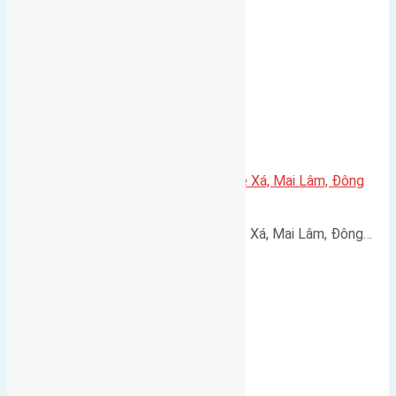
Cần bán 45,8m2(3,7×12,4) đất Lê Xá, Mai Lâm, Đông
Anh đường rộng 2,6m
Cần bán 45,8m2(3,7x12,4) đất Lê Xá, Mai Lâm, Đông…