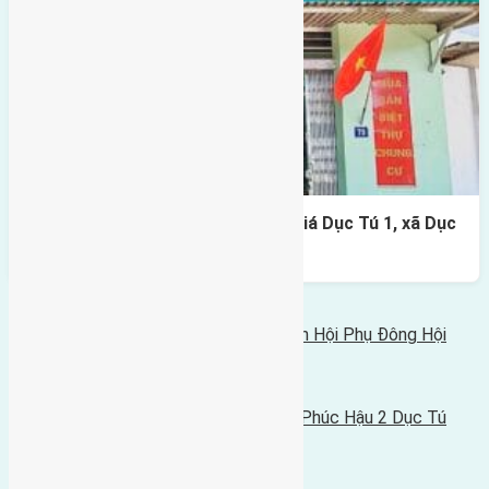
Cần bán 135m2(8,5×16) đất đấu Giá Dục Tú 1, xã Dục
Tú, Đông Anh đường rộng 6m
Bình luận bị vô hiệu hóa
Tin Mới Hơn
Cần bán 80m2(4x20) đất trục làng thôn Hội Phụ Đông Hội
đường rộng 4,5m
12/06/2021 - 5:31 chiều |
Tin Cũ Hơn
Cần bán 75m2(5x15) đất đấu giá thôn Phúc Hậu 2 Dục Tú
đường rộng 7m
07/06/2021 - 5:10 chiều |