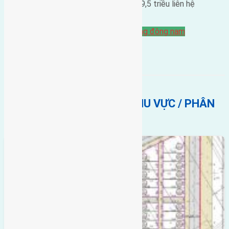
xã 800m cách cầu Đông Trù 6km Giá 39,5 triều liên hệ
0916175299
Bán Đất
dục tú
Gần đường liên xa
hướng đông nam
BẤT ĐỘNG SẢN CÙNG KHU VỰC / PHÂN
KHÚC