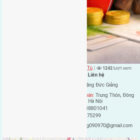
Đặng Đức Giảng đăng vào - tại
Xã Dục Tú
|
1242
lượt xem
Đặc điểm BĐS
Liên hệ
Địa chỉ:
Dục Tú, Đông
Tên liên lạc:
Đặng Đức Giảng
Anh, Hà Nội
Địa chỉ người bán:
Trung Thôn, Đông
Mã số:
3600
Hội, Đông Anh, Hà Nội
Loại tin:
Bán đất
Điện thoại:
0438801041
Ngày đăng:
Mobile:
0916175299
Ngày cập nhật lại:
Email:
ducgiang090970@gmail.com
07/06/2021 17:12