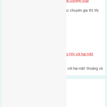
Nhà Đất bán tại Việt Nam đâu phải chuyện đùa
Theo như nhận định chung của các chuyên gia thì thị
trường bất động sản (BĐS)…
Xã Đông Hội
Một vị trí hiếm còn lại tại X1 Đông Hội với hai mặt
thoáng
Một góc tái định cư X1 Đông Hội với hai mặt thoáng và
trục đường 40m Diện…
Xã Mai Lâm