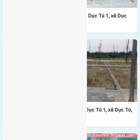
Cần bán 105m2(7×15) đất đấu Giá Dục Tú 1, xã Dục
Tú, Đông Anh đường rộng 6m
Cần bán 90m2(6×15) đất đấu Giá Dục Tú 1, xã Dục Tú,
Đông Anh đường rộng 6m