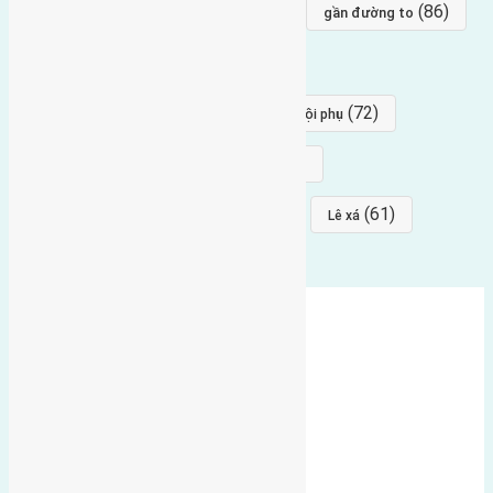
(96)
(88)
(86)
hướng bắc
Đông trù
gần đường to
(84)
(82)
đông ngàn
Lại Đà
(77)
(72)
Thái Bình, Mai Lâm, Đông Anh
hội phụ
(68)
(68)
Mai hiên
hướng đông nam
(64)
(64)
(61)
đất đấu giá
Phúc Thọ
Lê xá