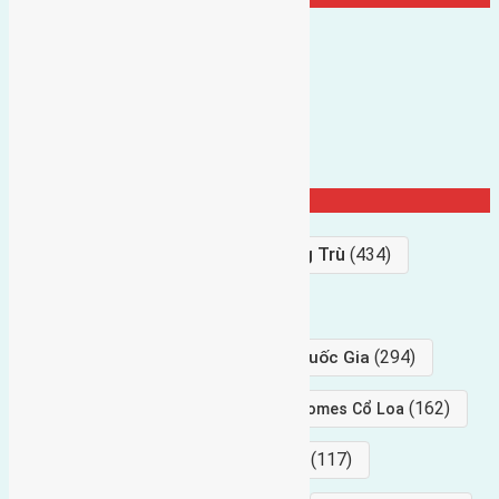
Từ Khóa Nổi Bật
Bán Đất
(927)
Gần Cầu Đông Trù
(434)
hướng tây
(406)
(294)
gần trung tâm hội Chợ triển Lãm Quốc Gia
(239)
(162)
hướng tây nam
gần Vinhomes Cổ Loa
(154)
(117)
hướng nam
hướng tây bắc