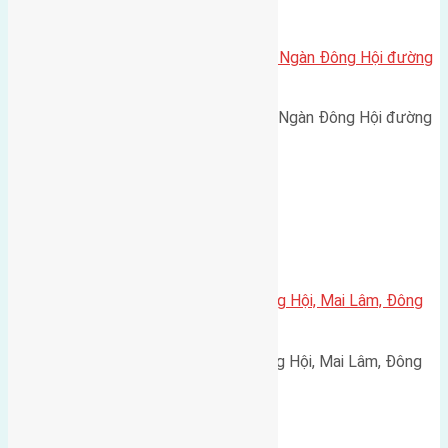
Xã Đông Hội
Cần bán 50m2(4×12,5) đất Đông Ngàn Đông Hội đường
rộng 3m
Cần bán 50m2(4x12,5) đất Đông Ngàn Đông Hội đường
rộng 3m hướng Nam cách…
Xã Mai Lâm
Cần bán 80m2(5×16) đất X1 Đông Hội, Mai Lâm, Đông
Anh đường rộng 7,5m
Cần bán 80m2(5x16) đất X1 Đông Hội, Mai Lâm, Đông
Anh đường rộng 7,5m vỉa hè…