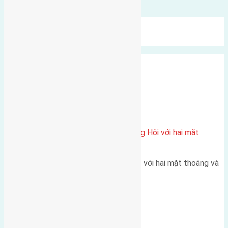
Bình luận được đóng lại.
Mới Nhất
Xu Hướng
Ngẫu Nhiên
Xã Đông Hội
Một vị trí hiếm còn lại tại X1 Đông Hội với hai mặt
thoáng
Một góc tái định cư X1 Đông Hội với hai mặt thoáng và
trục đường 40m Diện…