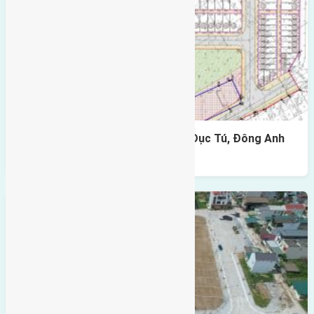
Cần bán 90m2(6×15) đất đấu giá Dục Tú, Đông Anh
đường rộng 7m