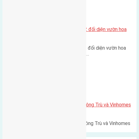
Xã Mai Lâm
Lô đất tái định cư Mai Hiên 56m2 đối diện vườn hoa
500m
Lô đất tái định cư Mai Hiên 56m² đối diện vườn hoa
500m Diện tích: 56m² (3,5x16m).…
Xã Mai Lâm
Lô đất Lê Xá 103,6m2 gần cầu Đông Trù và Vinhomes
Cổ Loa
Lô đất Lê Xá 103,6m² gần cầu Đông Trù và Vinhomes
Cổ Loa Diện tích: 103,6m²…