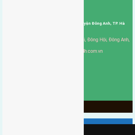
Mã số thuế: 0101346678
Trụ sở: thôn Trung Thôn, Xã Đông Hội, Huyện Đông Anh, TP. Hà
Nội, Việt Nam.
51 Đường Đông Hội, Đông Hội, Đông Anh,
Văn phòng giao dịch:
Hà Nội
https://batdongsandonganh24h.com.vn
Website:
ducgiang090970@gmail.com
Email:
0916-175-299
Hotline:
Chính sách bảo mật
3902
Ngày chạy
130
Tháng hoạt động
10
Năm đã qua
1066
Tin Bán Đất