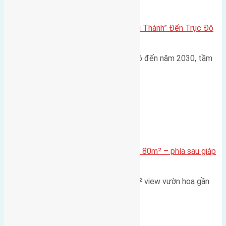
Đông Anh 2026-2030
Đông Anh 2026: Từ “Huyện Ngoại Thành” Đến Trục Đô
Thị Đa Cực – Góc Nhìn Dữ Liệu
Trong bối cảnh Quy hoạch Thủ đô đến năm 2030, tầm
nhìn 2050 (với trọng tâm…
Xã Mai Lâm
Cần bán Đất đấu giá X2 Thái Bình 80m² – phía sau giáp
đường và vườn hoa
Lô đất đấu giá X2 Thái Bình 80m² view vườn hoa gần
cầu Tứ Liên Diện tích:…