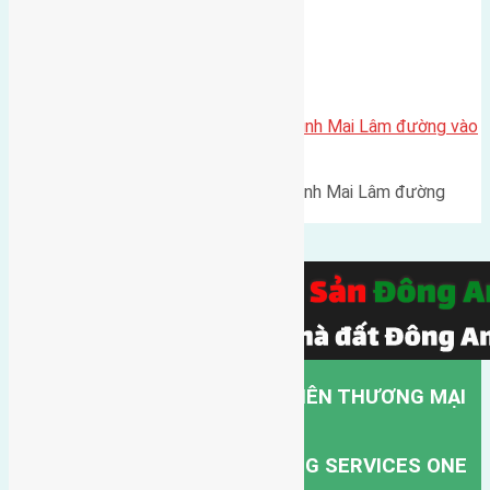
Bán 230m2 (11,5×20) đất Thái Bình Mai Lâm đường vào
4m
Bán 230m2 (11,5x20) đất Thái Bình Mai Lâm đường
vào…
CÔNG TY TNHH MỘT THÀNH VIÊN THƯƠNG MẠI
DỊCH VỤ VẬN TẢI HỒNG HÀ.
HONG HA TRANSPORT TRADING SERVICES ONE
MEMBER COMPANY LIMITED.