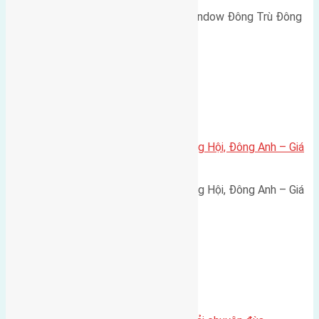
Cần bán biệt thự song lập Eurowindow Đông Trù Đông
Hội Đông Anh Tp Hà Nội diện…
Xã Đông Hội
Bán đất 80m² tái định cư X1 Đông Hội, Đông Anh – Giá
165 triệu/m²
Bán đất 80m² tái định cư X1 Đông Hội, Đông Anh – Giá
165 triệu/m² Thông tin…
Chung cư