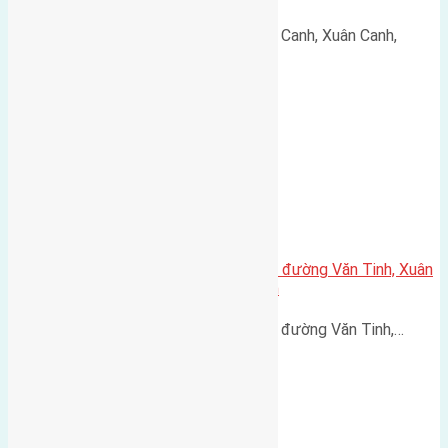
Cần bán 60m2(4,6x13,5) đất Lực Canh, Xuân Canh,
Đông…
Cần bán 80m2(4,5×17,5) đất mặt đường Văn Tinh, Xuân
Canh, Đông Anh đường rộng 6,5m
Cần bán 80m2(4,5x17,5) đất mặt đường Văn Tinh,…