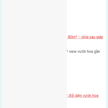
Xã Mai Lâm
Cần bán Đất đấu giá X2 Thái Bình 80m² – phía sau giáp
đường và vườn hoa
Lô đất đấu giá X2 Thái Bình 80m² view vườn hoa gần
cầu Tứ Liên Diện tích:…
Xã Mai Lâm
Lô đất tái định cư Mai Hiên 56m2 đối diện vườn hoa
500m