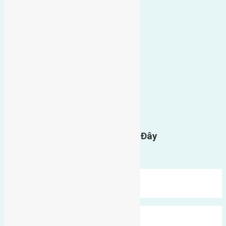
0
GỬI BÌNH LUẬN
Gửi Tin Nhắn Cho Chúng Tôi Ở Đây
Bạn phải
đăng nhập
để gửi bình luận.
Mới Nhất
Xu Hướng
Ngẫu Nhiên