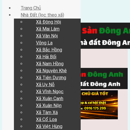
Trang Chủ
Nhà Đất (lọc theo xã)
Xã Đông Hội
Xã Mai Lâm
Xã Vân Nội
Võng La
Xã Bắc Hồng
Xã Hải Bối
Xã Nam Hồng
Xã Nguyên Khê
Xã Tiên Dương
Xã Uy Nỗ
Xã Vĩnh Ngọc
Xã Xuân Canh
Xã Xuân Nộn
Xã Tàm Xá
Xã Cổ Loa
Xã Việt Hùng
Trang Chủ