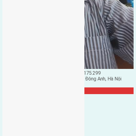
Đặng Đức Giảng: 0916.175.299
Phó chủ nhiệm hội nhà đất huyện Đông Anh, Hà Nội
TRANG CỘNG ĐỒNG