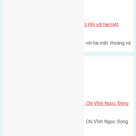
Xã Đông Hội
Một vị trí hiếm còn lại tại X1 Đông Hội với hai mặt
thoáng
Một góc tái định cư X1 Đông Hội với hai mặt thoáng và
trục đường 40m Diện…
Xã Vĩnh Ngọc
Cần bán 50m2 (4×12,5) đất Ngọc Chi Vĩnh Ngọc Đông
Anh
Cần bán 50m2 (4x12,5) đất Ngọc Chi Vĩnh Ngọc Đông
Anh đường rộng 2,5m hướng…