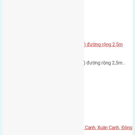
Cần bán nhà hai tầng 75m2 (5×15) đường rộng 2,5m
hướng Đông
Cần bán nhà hai tầng 75m2 (5x15) đường rộng 2,5m…
Cần bán 60m2(4,6×13,5) đất Lực Canh, Xuân Canh, Đông
Anh đường vào 6m