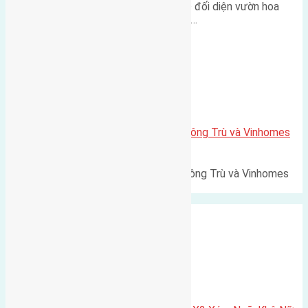
Lô đất tái định cư Mai Hiên 56m² đối diện vườn hoa
500m Diện tích: 56m² (3,5x16m).…
Xã Mai Lâm
Lô đất Lê Xá 103,6m2 gần cầu Đông Trù và Vinhomes
Cổ Loa
Lô đất Lê Xá 103,6m² gần cầu Đông Trù và Vinhomes
Cổ Loa Diện tích: 103,6m²…
Xã Nguyên Khê