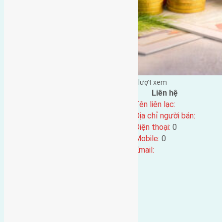
Đặng Đức Giảng đăng vào - tại |
210
lượt xem
Đặc điểm BĐS
Liên hệ
Địa chỉ:
Tên liên lạc:
Mã số:
4482
Địa chỉ người bán:
Loại tin:
Điện thoại:
0
Ngày đăng:
Mobile:
0
Ngày cập nhật lại:
20/06/2024 07:44
Email: