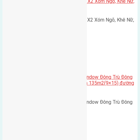
Cần bán 75m2(5×15) đất đấu giá X2 Xóm Ngõ, Khê Nữ,
Nguyên Khê, Huyện Đông Anh
Cần bán 75m2(5x15) đất đấu giá X2 Xóm Ngõ, Khê Nữ,
Nguyên Khê, Huyện Đông Anh.…
Cầu Đông Trù
,
Xã Đông Hội
Cần bán biệt thự song lập Eurowindow Đông Trù Đông
Hội Đông Anh Tp Hà Nội diện tích 135m2(9×15) đường
rộng 10m vỉa hè 5m
Cần bán biệt thự song lập Eurowindow Đông Trù Đông
Hội Đông Anh Tp Hà Nội diện…