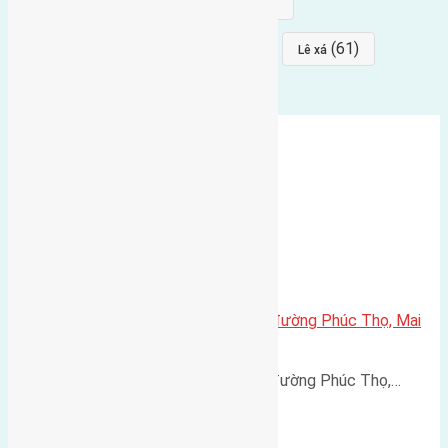
(68)
(68)
Mai hiên
hướng đông nam
(64)
(64)
(61)
đất đấu giá
Phúc Thọ
Lê xá
Cần bán 50m2(4,5×11) đất trục đường Phúc Thọ, Mai
Lâm, Đông Anh đường rộng 5m
Cần bán 50m2(4,5x11) đất trục đường Phúc Thọ,…