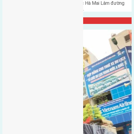
Cần bán 45m2 (3,9x11,5) đất Lộc Hà Mai Lâm đường
rộng 3m hướng Tây cách đường…
Đại Diện Công ty