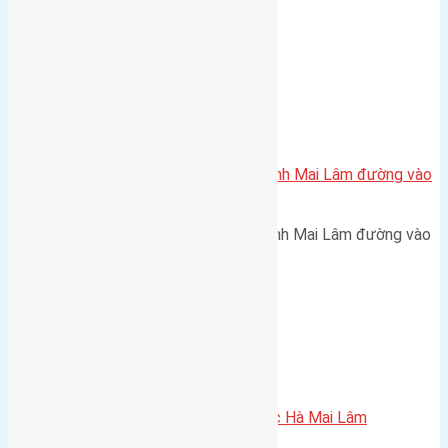
4,5m hướng Đông cách cầu…
Xã Mai Lâm
Cần bán 40m2(4×10) đất Thái Bình Mai Lâm đường vào
2,2m
Cần bán 40m2(4x10) đất Thái Bình Mai Lâm đường vào
2,2m hướng Đông Bắc cách…
Xã Mai Lâm
Cần bán 45m2 (3,9×11,5) đất Lộc Hà Mai Lâm