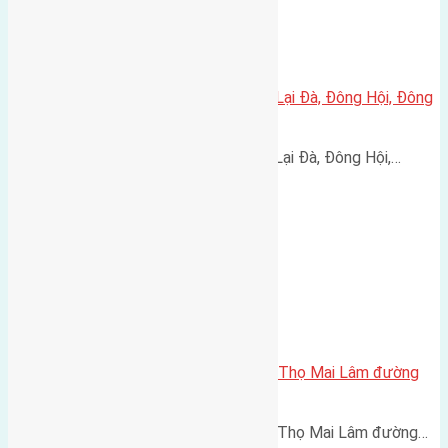
Cần bán 45m2(5×9) đất bìa làng Lại Đà, Đông Hội, Đông
Anh đường rộng 5m
Cần bán 45m2(5x9) đất bìa làng Lại Đà, Đông Hội,…
Cần bán 50m2(4×12,5) đất Phúc Thọ Mai Lâm đường
rộng 2,5m
Cần bán 50m2(4x12,5) đất Phúc Thọ Mai Lâm đường…