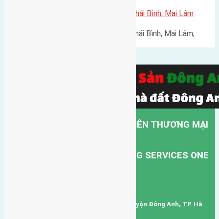
Cần bán 60m2 (4×15) đất thôn Thái Bình, Mai Lâm
Cần bán 60m2 (4x15) đất thôn Thái Bình, Mai Lâm,
Đông…
CÔNG TY TNHH MỘT THÀNH VIÊN THƯƠNG MẠI
DỊCH VỤ VẬN TẢI HỒNG HÀ.
HONG HA TRANSPORT TRADING SERVICES ONE
MEMBER COMPANY LIMITED.
Mã số thuế: 0101346678
Trụ sở: thôn Trung Thôn, Xã Đông Hội, Huyện Đông Anh, TP. Hà
Nội, Việt Nam.