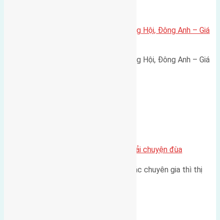
Xã Đông Hội
Bán đất 80m² tái định cư X1 Đông Hội, Đông Anh – Giá
165 triệu/m²
Bán đất 80m² tái định cư X1 Đông Hội, Đông Anh – Giá
165 triệu/m² Thông tin…
Chung cư
Nhà Đất bán tại Việt Nam đâu phải chuyện đùa
Theo như nhận định chung của các chuyên gia thì thị
trường bất động sản (BĐS)…