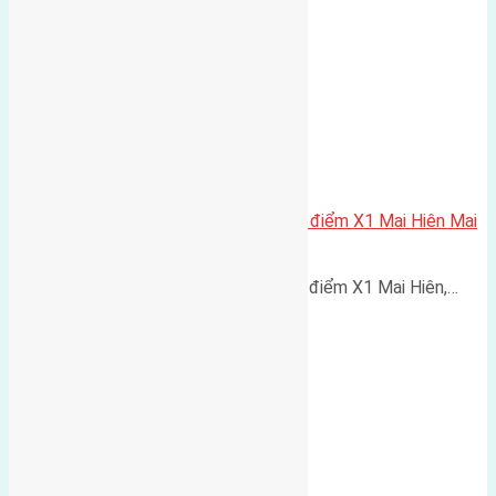
Cần bán 65m2(5×13) đất đấu giá điểm X1 Mai Hiên Mai
Lâm đường rộng 6m
Cần bán 65m2(5x13) đất đấu giá điểm X1 Mai Hiên,…