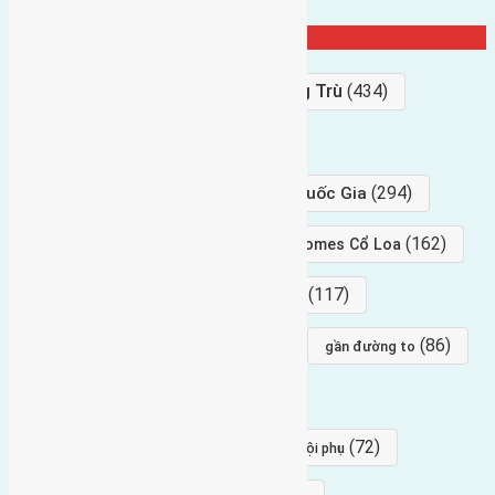
Từ Khóa Nổi Bật
Bán Đất
(927)
Gần Cầu Đông Trù
(434)
hướng tây
(406)
(294)
gần trung tâm hội Chợ triển Lãm Quốc Gia
(239)
(162)
hướng tây nam
gần Vinhomes Cổ Loa
(154)
(117)
hướng nam
hướng tây bắc
(96)
(88)
(86)
hướng bắc
Đông trù
gần đường to
(84)
(82)
đông ngàn
Lại Đà
(77)
(72)
Thái Bình, Mai Lâm, Đông Anh
hội phụ