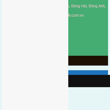
51 Đường Đông Hội, Đông Hội, Đông Anh,
Văn phòng giao dịch:
Hà Nội
https://batdongsandonganh24h.com.vn
Website:
ducgiang090970@gmail.com
Email:
0916-175-299
Hotline:
Chính sách bảo mật
3903
Ngày chạy
130
Tháng hoạt động
10
Năm đã qua
1066
Tin Bán Đất