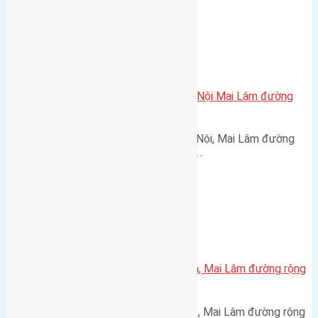
Xã Mai Lâm
Cần bán 56m2 (4,5×12,5) đất Du Nội Mai Lâm đường
rộng 3m
Cần bán 56m2 (4,5x12,5) đất Du Nội, Mai Lâm đường
rộng 3m hướng Nam cách đường…
Xã Mai Lâm
Cần bán 60m2 (5×12) đất Lộc Hà, Mai Lâm đường rộng
4,5m
Cần bán 60m2 (5x12) đất Lộc Hà, Mai Lâm đường rộng