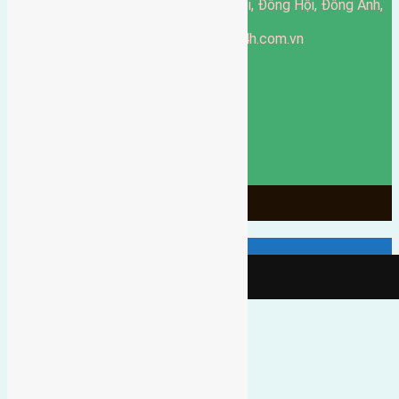
51 Đường Đông Hội, Đông Hội, Đông Anh,
Văn phòng giao dịch:
Hà Nội
https://batdongsandonganh24h.com.vn
Website:
ducgiang090970@gmail.com
Email:
0916-175-299
Hotline:
Chính sách bảo mật
3905
Ngày chạy
130
Tháng hoạt động
10
Năm đã qua
1066
Tin Bán Đất