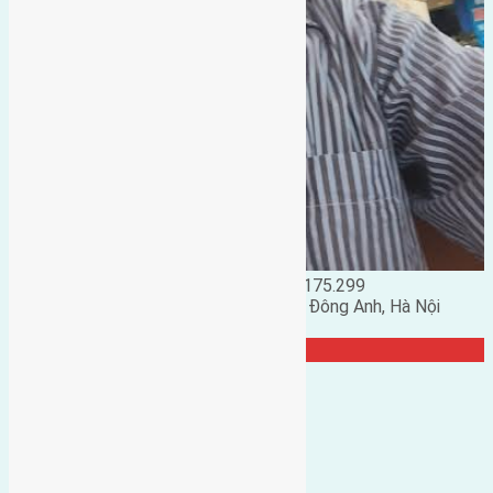
Đặng Đức Giảng: 0916.175.299
Phó chủ nhiệm hội nhà đất huyện Đông Anh, Hà Nội
TRANG CỘNG ĐỒNG