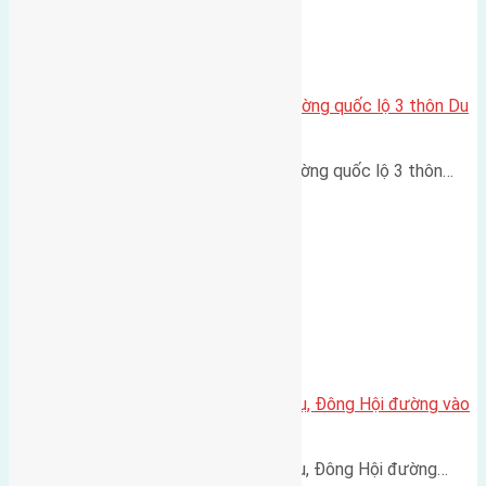
Cần bán 90m2(5×18) đất mặt đường quốc lộ 3 thôn Du
Nội Mai Lâm đường 8m
Cần bán 90m2(5x18) đất mặt đường quốc lộ 3 thôn…
Cần bán 42m(4×10,5) đất Hội Phụ, Đông Hội đường vào
2,8m
Cần bán 42m(4x10,5) đất Hội Phụ, Đông Hội đường…