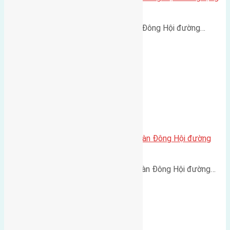
3m
Cần bán 80m2 (5x16) đất Lại Đà Đông Hội đường…
Bán 40m2 (5,2×7,5) đất Đông Ngàn Đông Hội đường
rộng 3,5m
Bán 40m2 (5,2x7,5) đất Đông Ngàn Đông Hội đường…