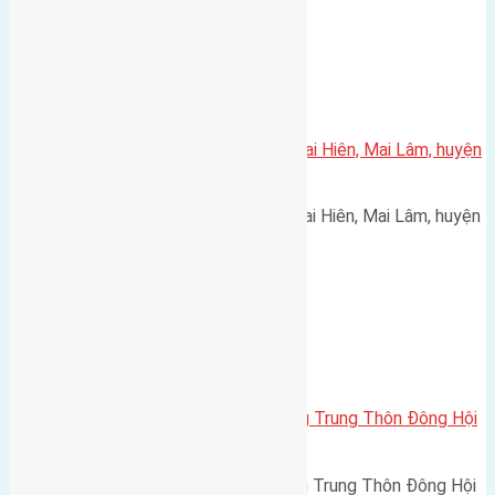
Xã Mai Lâm
Cần bán 50,5m2(4,5×11,2) đất Mai Hiên, Mai Lâm, huyện
Đông Anh
Cần bán 50,5m2(4,5x11,2) đất Mai Hiên, Mai Lâm, huyện
Đông Anh đường rộng 2,5m…
Xã Đông Hội
Cần bán 90m2(5×18) đất bìa làng Trung Thôn Đông Hội
đường rộng 7m
Cần bán 90m2(5x18) đất bìa làng Trung Thôn Đông Hội