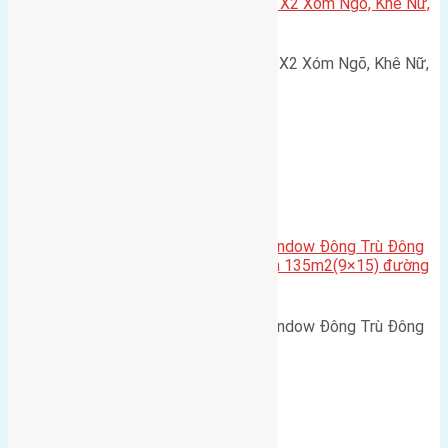
Cần bán 75m2(5×15) đất đấu giá X2 Xóm Ngõ, Khê Nữ,
Nguyên Khê, Huyện Đông Anh
Cần bán 75m2(5x15) đất đấu giá X2 Xóm Ngõ, Khê Nữ,
Nguyên Khê, Huyện Đông Anh.…
Cầu Đông Trù
,
Xã Đông Hội
Cần bán biệt thự song lập Eurowindow Đông Trù Đông
Hội Đông Anh Tp Hà Nội diện tích 135m2(9×15) đường
rộng 10m vỉa hè 5m
Cần bán biệt thự song lập Eurowindow Đông Trù Đông
Hội Đông Anh Tp Hà Nội diện…