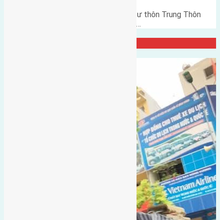
Cần bán 100n2(8x12,5) đất thổ cư thôn Trung Thôn
Đông Hội đường vào 2,5m hướng…
Đại Diện Công ty