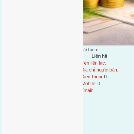
Đặng Đức Giảng đăng vào - tại |
93
lượt xem
Đặc điểm BĐS
Liên hệ
Địa chỉ:
Tên liên lạc:
Mã số:
5016
Địa chỉ người bán:
Loại tin:
Điện thoại:
0
Ngày đăng:
Mobile:
0
Ngày cập nhật lại:
08/06/2025 15:06
Email: