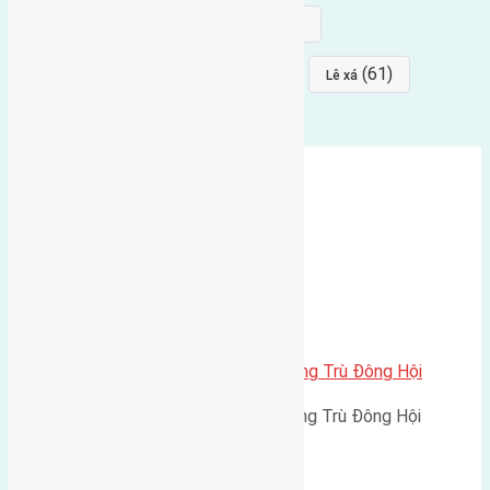
(68)
(68)
Mai hiên
hướng đông nam
(64)
(64)
(61)
đất đấu giá
Phúc Thọ
Lê xá
Cần bán 80m2 (7,4×10,8) đất Đông Trù Đông Hội
Cần bán 80m2 (7,4x10,8) đất Đông Trù Đông Hội
đường…