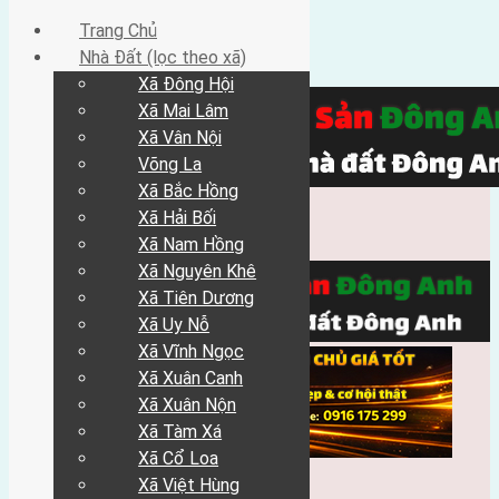
Trang Chủ
Nhà Đất (lọc theo xã)
Xã Đông Hội
Xã Mai Lâm
Xã Vân Nội
Võng La
Xã Bắc Hồng
Xã Hải Bối
Xã Nam Hồng
Xã Nguyên Khê
Xã Tiên Dương
Xã Uy Nỗ
Xã Vĩnh Ngọc
Xã Xuân Canh
Xã Xuân Nộn
Xã Tàm Xá
Xã Cổ Loa
Xã Việt Hùng
Trang Chủ