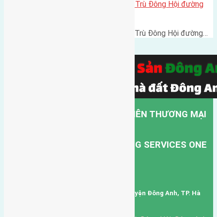
Cần bán 42m2(4×10,5) đất Đông Trù Đông Hội đường
vào rộng 2,3m
Cần bán 42m2(4x10,5) đất Đông Trù Đông Hội đường…
CÔNG TY TNHH MỘT THÀNH VIÊN THƯƠNG MẠI
DỊCH VỤ VẬN TẢI HỒNG HÀ.
HONG HA TRANSPORT TRADING SERVICES ONE
MEMBER COMPANY LIMITED.
Mã số thuế: 0101346678
Trụ sở: thôn Trung Thôn, Xã Đông Hội, Huyện Đông Anh, TP. Hà
Nội, Việt Nam.