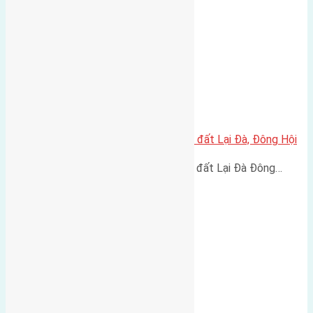
Cần bán đất diện tích 56m2(7×8) đất Lại Đà, Đông Hội
Cần bán đất diện tích 56m2(7x8) đất Lại Đà Đông…