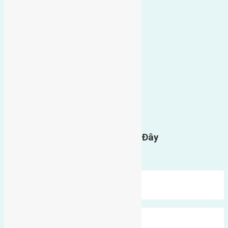
0
GỬI BÌNH LUẬN
Gửi Tin Nhắn Cho Chúng Tôi Ở Đây
Bạn phải
đăng nhập
để gửi bình luận.
Mới Nhất
Xu Hướng
Ngẫu Nhiên