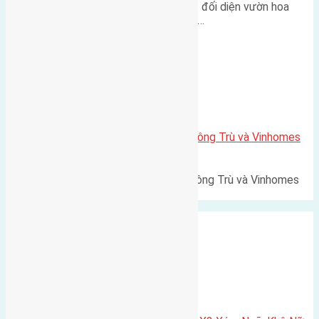
Lô đất tái định cư Mai Hiên 56m² đối diện vườn hoa
500m Diện tích: 56m² (3,5x16m).…
Xã Mai Lâm
Lô đất Lê Xá 103,6m2 gần cầu Đông Trù và Vinhomes
Cổ Loa
Lô đất Lê Xá 103,6m² gần cầu Đông Trù và Vinhomes
Cổ Loa Diện tích: 103,6m²…
Xã Nguyên Khê