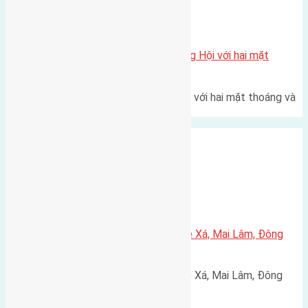
Xã Đông Hội
Một vị trí hiếm còn lại tại X1 Đông Hội với hai mặt
thoáng
Một góc tái định cư X1 Đông Hội với hai mặt thoáng và
trục đường 40m Diện…
Xã Mai Lâm
Cần bán 45,8m2(3,7×12,4) đất Lê Xá, Mai Lâm, Đông
Anh đường rộng 2,6m
Cần bán 45,8m2(3,7x12,4) đất Lê Xá, Mai Lâm, Đông
Anh đường rộng 2,6m hướng…