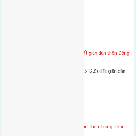
đường rộng 7m vỉa hè 3m…
Xã Đông Hội
Cần bán đất 105m2 (8,2×12,8) đất giãn dân thôn Đông
Trù, Đông Hội
Cần bán đất diện tích 105m2 (8,2x12,8) đất giãn dân
thôn Đông Trù, Đông Hội…
Xã Đông Hội
Cần bán 100n2(8×12,5) đất thổ cư thôn Trung Thôn
Đông Hội đường vào 2,5m