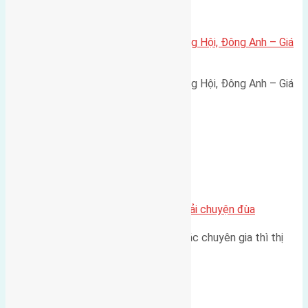
Xã Đông Hội
Bán đất 80m² tái định cư X1 Đông Hội, Đông Anh – Giá
165 triệu/m²
Bán đất 80m² tái định cư X1 Đông Hội, Đông Anh – Giá
165 triệu/m² Thông tin…
Chung cư
Nhà Đất bán tại Việt Nam đâu phải chuyện đùa
Theo như nhận định chung của các chuyên gia thì thị
trường bất động sản (BĐS)…