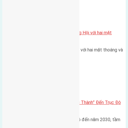
Xã Đông Hội
Một vị trí hiếm còn lại tại X1 Đông Hội với hai mặt
thoáng
Một góc tái định cư X1 Đông Hội với hai mặt thoáng và
trục đường 40m Diện…
Đông Anh 2026-2030
Đông Anh 2026: Từ “Huyện Ngoại Thành” Đến Trục Đô
Thị Đa Cực – Góc Nhìn Dữ Liệu
Trong bối cảnh Quy hoạch Thủ đô đến năm 2030, tầm
nhìn 2050 (với trọng tâm…