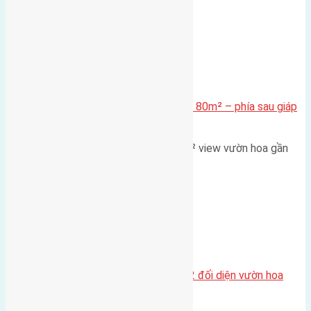
Xã Mai Lâm
Cần bán Đất đấu giá X2 Thái Bình 80m² – phía sau giáp
đường và vườn hoa
Lô đất đấu giá X2 Thái Bình 80m² view vườn hoa gần
cầu Tứ Liên Diện tích:…
Xã Mai Lâm
Lô đất tái định cư Mai Hiên 56m2 đối diện vườn hoa
500m