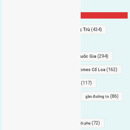
Từ Khóa Nổi Bật
Bán Đất
(927)
Gần Cầu Đông Trù
(434)
hướng tây
(406)
(294)
gần trung tâm hội Chợ triển Lãm Quốc Gia
(239)
(162)
hướng tây nam
gần Vinhomes Cổ Loa
(154)
(117)
hướng nam
hướng tây bắc
(96)
(88)
(86)
hướng bắc
Đông trù
gần đường to
(84)
(82)
đông ngàn
Lại Đà
(77)
(72)
Thái Bình, Mai Lâm, Đông Anh
hội phụ