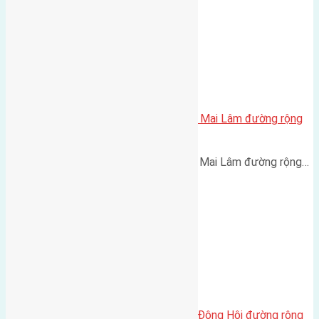
Cần bán 50m2(4×12,5) Phúc Thọ Mai Lâm đường rộng
3m hướng Tây Nam
Cần bán 50m2(4x12,5) Phúc Thọ Mai Lâm đường rộng…
Cần bán 80m2 (5×16) đất Lại Đà Đông Hội đường rộng