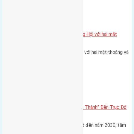
Xã Đông Hội
Một vị trí hiếm còn lại tại X1 Đông Hội với hai mặt
thoáng
Một góc tái định cư X1 Đông Hội với hai mặt thoáng và
trục đường 40m Diện…
Đông Anh 2026-2030
Đông Anh 2026: Từ “Huyện Ngoại Thành” Đến Trục Đô
Thị Đa Cực – Góc Nhìn Dữ Liệu
Trong bối cảnh Quy hoạch Thủ đô đến năm 2030, tầm
nhìn 2050 (với trọng tâm…