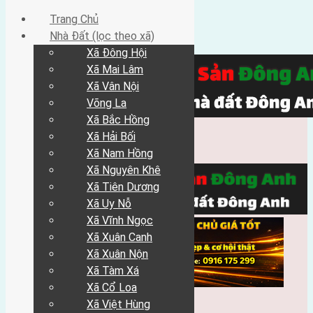
Trang Chủ
Nhà Đất (lọc theo xã)
Xã Đông Hội
Xã Mai Lâm
Xã Vân Nội
Võng La
Xã Bắc Hồng
Xã Hải Bối
Xã Nam Hồng
Xã Nguyên Khê
Xã Tiên Dương
Xã Uy Nỗ
Xã Vĩnh Ngọc
Xã Xuân Canh
Xã Xuân Nộn
Xã Tàm Xá
Xã Cổ Loa
Xã Việt Hùng
Trang Chủ