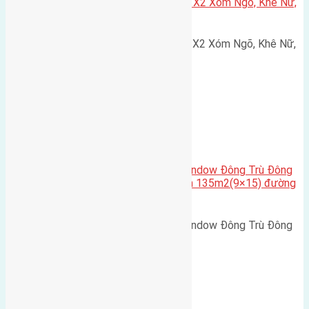
Cần bán 75m2(5×15) đất đấu giá X2 Xóm Ngõ, Khê Nữ,
Nguyên Khê, Huyện Đông Anh
Cần bán 75m2(5x15) đất đấu giá X2 Xóm Ngõ, Khê Nữ,
Nguyên Khê, Huyện Đông Anh.…
Cầu Đông Trù
,
Xã Đông Hội
Cần bán biệt thự song lập Eurowindow Đông Trù Đông
Hội Đông Anh Tp Hà Nội diện tích 135m2(9×15) đường
rộng 10m vỉa hè 5m
Cần bán biệt thự song lập Eurowindow Đông Trù Đông
Hội Đông Anh Tp Hà Nội diện…