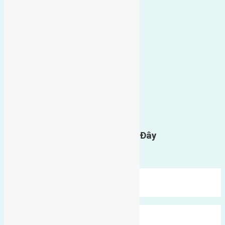
0
GỬI BÌNH LUẬN
Gửi Tin Nhắn Cho Chúng Tôi Ở Đây
Bạn phải
đăng nhập
để gửi bình luận.
Mới Nhất
Xu Hướng
Ngẫu Nhiên