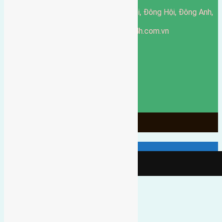
51 Đường Đông Hội, Đông Hội, Đông Anh,
Văn phòng giao dịch:
Hà Nội
https://batdongsandonganh24h.com.vn
Website:
ducgiang090970@gmail.com
Email:
0916-175-299
Hotline:
Chính sách bảo mật
3904
Ngày chạy
130
Tháng hoạt động
10
Năm đã qua
1066
Tin Bán Đất