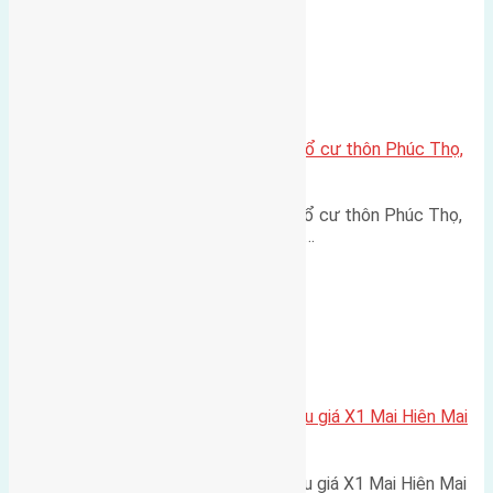
Xã Mai Lâm
Cần bán 59,5m2(4,5×13,2) đất thổ cư thôn Phúc Thọ,
Mai Lâm, huyện Đông Anh
Cần bán 59,5m2(4,5x13,2) đất thổ cư thôn Phúc Thọ,
Mai Lâm, huyện Đông Anh đường…
Xã Mai Lâm
Cần bán 104m2(12,7×8,2) đất đấu giá X1 Mai Hiên Mai
Lâm đường rộng 5
Cần bán 104m2(12,7x8,2) đất đấu giá X1 Mai Hiên Mai