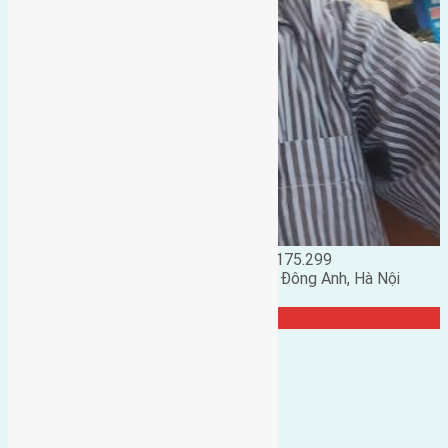
Đặng Đức Giảng: 0916.175.299
Phó chủ nhiệm hội nhà đất huyện Đông Anh, Hà Nội
TRANG CỘNG ĐỒNG