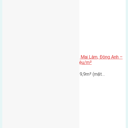
Bán đất thổ cư 59,9m² tại Lê Xá, Mai Lâm, Đông Anh –
Gần cầu Đông Trù, giá chỉ 99,5 triệu/m²
Cần bán lô đất thổ cư diện tích 59,9m² (mặt…