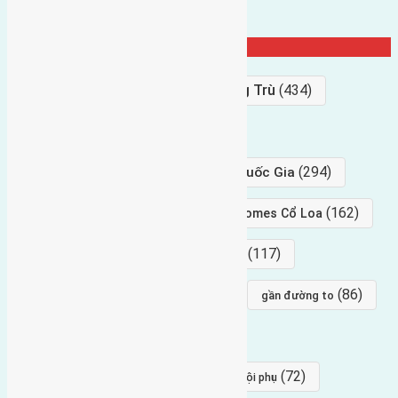
Từ Khóa Nổi Bật
Bán Đất
(927)
Gần Cầu Đông Trù
(434)
hướng tây
(406)
(294)
gần trung tâm hội Chợ triển Lãm Quốc Gia
(239)
(162)
hướng tây nam
gần Vinhomes Cổ Loa
(154)
(117)
hướng nam
hướng tây bắc
(96)
(88)
(86)
hướng bắc
Đông trù
gần đường to
(84)
(82)
đông ngàn
Lại Đà
(77)
(72)
Thái Bình, Mai Lâm, Đông Anh
hội phụ