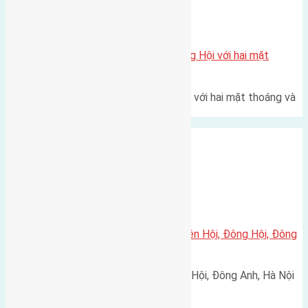
Xã Đông Hội
Một vị trí hiếm còn lại tại X1 Đông Hội với hai mặt
thoáng
Một góc tái định cư X1 Đông Hội với hai mặt thoáng và
trục đường 40m Diện…
Xã Đông Hội
Cần bán 220,8m2(9×24,5) đất Tiên Hội, Đông Hội, Đông
Anh
Cần bán đất thôn Tiên Hội, Đông Hội, Đông Anh, Hà Nội
vị trí thuận tiện…