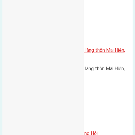
Cần bán 70m2(5,8×12,1) đất trục làng thôn Mai Hiên,
Mai Lâm, Đông Anh
Cần bán 70m2(5,8x12,1) đất trục làng thôn Mai Hiên,…
Cần bán 4 lô đất thôn Hội Phụ Đông Hội