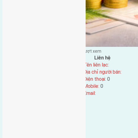
Đặng Đức Giảng đăng vào - tại |
88
lượt xem
Đặc điểm BĐS
Liên hệ
Địa chỉ:
Tên liên lạc:
Mã số:
5031
Địa chỉ người bán:
Loại tin:
Điện thoại:
0
Ngày đăng:
Mobile:
0
Ngày cập nhật lại:
24/06/2025 12:01
Email: