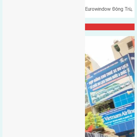
Cần bán 120m2(7,5x16) biệt thự Eurowindow Đông Trù,
Đông Hội đường rộng 7m vỉa…
Đại Diện Công ty