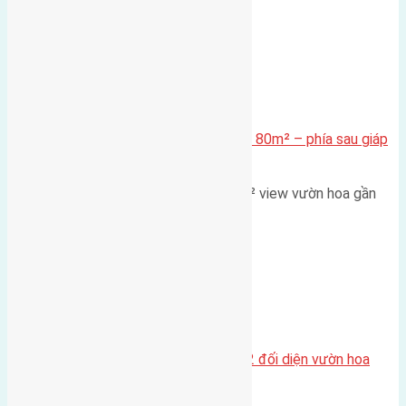
Xã Mai Lâm
Cần bán Đất đấu giá X2 Thái Bình 80m² – phía sau giáp
đường và vườn hoa
Lô đất đấu giá X2 Thái Bình 80m² view vườn hoa gần
cầu Tứ Liên Diện tích:…
Xã Mai Lâm
Lô đất tái định cư Mai Hiên 56m2 đối diện vườn hoa
500m