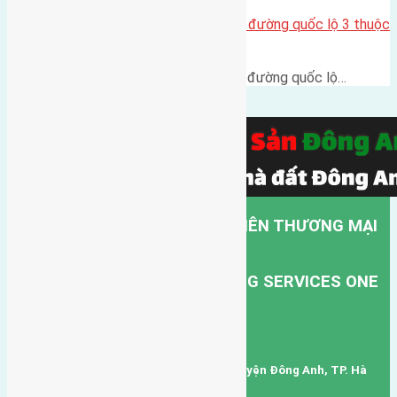
Cần bán 308m2 (11×28) đất mặt đường quốc lộ 3 thuộc
Nguyên Khê, Đông Anh
Cần bán 308m2 (11x28) đất mặt đường quốc lộ…
CÔNG TY TNHH MỘT THÀNH VIÊN THƯƠNG MẠI
DỊCH VỤ VẬN TẢI HỒNG HÀ.
HONG HA TRANSPORT TRADING SERVICES ONE
MEMBER COMPANY LIMITED.
Mã số thuế: 0101346678
Trụ sở: thôn Trung Thôn, Xã Đông Hội, Huyện Đông Anh, TP. Hà
Nội, Việt Nam.