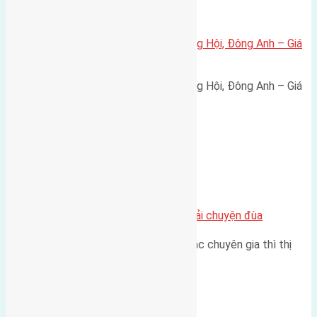
Xã Đông Hội
Bán đất 80m² tái định cư X1 Đông Hội, Đông Anh – Giá
165 triệu/m²
Bán đất 80m² tái định cư X1 Đông Hội, Đông Anh – Giá
165 triệu/m² Thông tin…
Chung cư
Nhà Đất bán tại Việt Nam đâu phải chuyện đùa
Theo như nhận định chung của các chuyên gia thì thị
trường bất động sản (BĐS)…