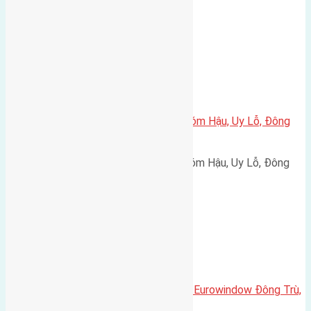
Lâm đường rộng 5m vỉa hè…
Xã Uy Nỗ
Cần bán 81,9m2 (4,2×19,5) đất xóm Hậu, Uy Lỗ, Đông
Anh
Cần bán 81,9m2 (4,2x19,5) đất xóm Hậu, Uy Lỗ, Đông
Anh đường rộng 8m hướng…
Xã Đông Hội
Cần bán 120m2(7,5×16) biệt thự Eurowindow Đông Trù,
Đông Hội đường rộng 7m