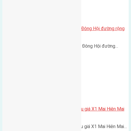
Cần bán 60m2 (5×12) đất Lại Đà Đông Hội đường rộng
3m
Cần bán 60m2 (5x12) đất Lại Đà Đông Hội đường…
Cần bán 104m2(12,7×8,2) đất đấu giá X1 Mai Hiên Mai
Lâm đường rộng 5
Cần bán 104m2(12,7x8,2) đất đấu giá X1 Mai Hiên Mai…