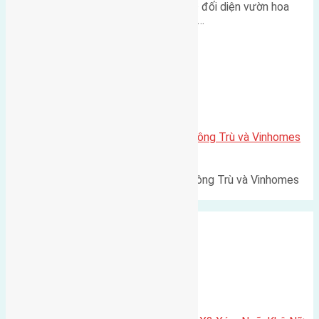
Lô đất tái định cư Mai Hiên 56m² đối diện vườn hoa
500m Diện tích: 56m² (3,5x16m).…
Xã Mai Lâm
Lô đất Lê Xá 103,6m2 gần cầu Đông Trù và Vinhomes
Cổ Loa
Lô đất Lê Xá 103,6m² gần cầu Đông Trù và Vinhomes
Cổ Loa Diện tích: 103,6m²…
Xã Nguyên Khê