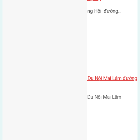
Cần bán 4 lô đất thôn Hội Phụ Đông Hội đường…
Cần bán 60m2(5×12) đất đấu giá Du Nội Mai Lâm đường
rộng 6m hướng Đông
Cần bán 60m2(5x12) đất đấu giá Du Nội Mai Lâm
đường…