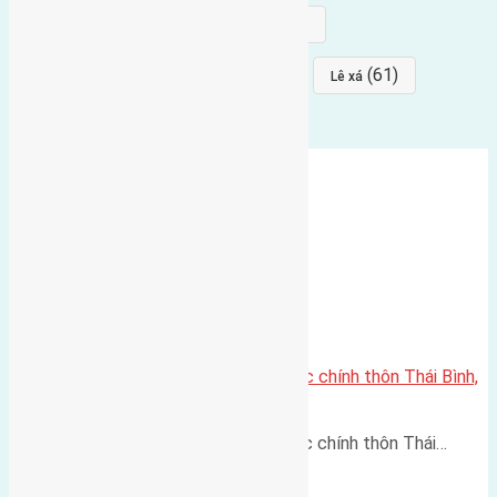
(68)
(68)
Mai hiên
hướng đông nam
(64)
(64)
(61)
đất đấu giá
Phúc Thọ
Lê xá
Cần bán 40m2 (3,5×11,4) đất trục chính thôn Thái Bình,
Mai Lâm đường rộng 4m
Cần bán 40m2 (3,5x11,4) đất trục chính thôn Thái…