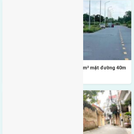
Lô đất tái định cư X1 Đông Hội 80m² mặt đường 40m
gần cầu Đông Trù