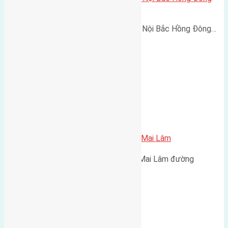
Anh đường rộng 6m
Cần bán 83m2 (5,8x14,3) đất Mỹ Nội Bắc Hồng Đông…
Bán 50m2 (4×12,5) đất Mai Hiên Mai Lâm
Bán 50m2(4x12,5) đất Mai Hiên Mai Lâm đường
vào hướng…