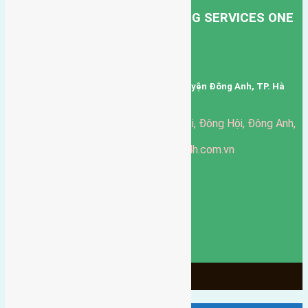
HONG HA TRANSPORT TRADING SERVICES ONE
MEMBER COMPANY LIMITED.
Mã số thuế: 0101346678
Trụ sở: thôn Trung Thôn, Xã Đông Hội, Huyện Đông Anh, TP. Hà
Nội, Việt Nam.
51 Đường Đông Hội, Đông Hội, Đông Anh,
Văn phòng giao dịch:
Hà Nội
https://batdongsandonganh24h.com.vn
Website:
ducgiang090970@gmail.com
Email:
0916-175-299
Hotline:
Chính sách bảo mật
3903
Ngày chạy
130
Tháng hoạt động
10
Năm đã qua
1066
Tin Bán Đất