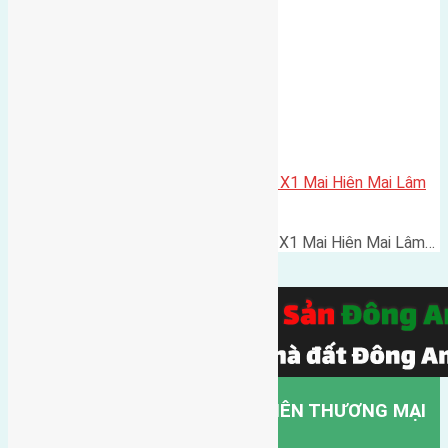
Cần bán 75m2(5×15) đất đấu giá X1 Mai Hiên Mai Lâm
đường rộng 25m
Cần bán 75m2(5x15) đất đấu giá X1 Mai Hiên Mai Lâm…
CÔNG TY TNHH MỘT THÀNH VIÊN THƯƠNG MẠI
DỊCH VỤ VẬN TẢI HỒNG HÀ.