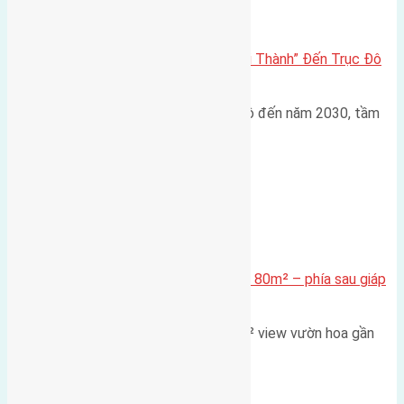
Đông Anh 2026-2030
Đông Anh 2026: Từ “Huyện Ngoại Thành” Đến Trục Đô
Thị Đa Cực – Góc Nhìn Dữ Liệu
Trong bối cảnh Quy hoạch Thủ đô đến năm 2030, tầm
nhìn 2050 (với trọng tâm…
Xã Mai Lâm
Cần bán Đất đấu giá X2 Thái Bình 80m² – phía sau giáp
đường và vườn hoa
Lô đất đấu giá X2 Thái Bình 80m² view vườn hoa gần
cầu Tứ Liên Diện tích:…