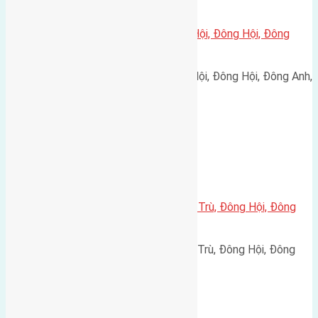
Xã Đông Hội
Cần bán 108m2(6×18) đất Tiên Hội, Đông Hội, Đông
Anh, Hà Nội đường rộng 2,5m
Cần bán 108m2(6x18) đất Tiên Hội, Đông Hội, Đông Anh,
Hà Nội đường rộng…
Xã Đông Hội
Cần bán 45m2(4,5×10) đất Đông Trù, Đông Hội, Đông
Anh, Hà Nội
Cần bán 45m2(4,5x10) đất Đông Trù, Đông Hội, Đông
Anh, Hà Nội. đường rộng…