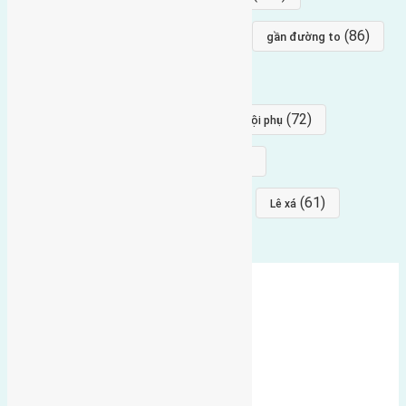
(96)
(88)
(86)
hướng bắc
Đông trù
gần đường to
(84)
(82)
đông ngàn
Lại Đà
(77)
(72)
Thái Bình, Mai Lâm, Đông Anh
hội phụ
(68)
(68)
Mai hiên
hướng đông nam
(64)
(64)
(61)
đất đấu giá
Phúc Thọ
Lê xá