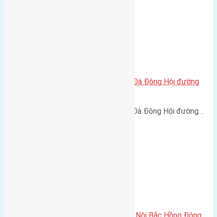
Cần bán 45m2(3,5×12,8) đất Lại Đà Đông Hội đường
rộng 3m hướng Tây
Cần bán 45m2(3,5x12,8) đất Lại Đà Đông Hội đường…
Cần bán 83m2 (5,8×14,3) đất Mỹ Nội Bắc Hồng Đông