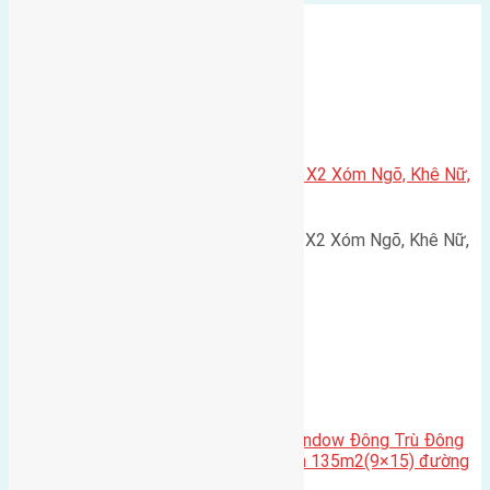
Xã Nguyên Khê
Cần bán 75m2(5×15) đất đấu giá X2 Xóm Ngõ, Khê Nữ,
Nguyên Khê, Huyện Đông Anh
Cần bán 75m2(5x15) đất đấu giá X2 Xóm Ngõ, Khê Nữ,
Nguyên Khê, Huyện Đông Anh.…
Cầu Đông Trù
,
Xã Đông Hội
Cần bán biệt thự song lập Eurowindow Đông Trù Đông
Hội Đông Anh Tp Hà Nội diện tích 135m2(9×15) đường
rộng 10m vỉa hè 5m