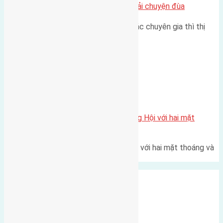
Nhà Đất bán tại Việt Nam đâu phải chuyện đùa
Theo như nhận định chung của các chuyên gia thì thị
trường bất động sản (BĐS)…
Xã Đông Hội
Một vị trí hiếm còn lại tại X1 Đông Hội với hai mặt
thoáng
Một góc tái định cư X1 Đông Hội với hai mặt thoáng và
trục đường 40m Diện…