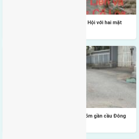
Một vị trí hiếm còn lại tại X1 Đông Hội với hai mặt
thoáng
Lô đất Lại Đà 52m2 mặt đường 4,5m gần cầu Đông
Trù