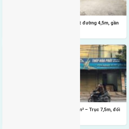
Nhà 3,5 tầng Đông Hội 60m² – mặt đường 4,5m, gần
cầu Tứ Liên
Lô đất mặt đường Đông Hội 73,4m² – Trục 7,5m, đối
diện vườn hoa