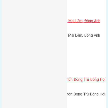
Xã Mai Lâm
Cần bán 50m2(5×10) đất Lộc Hà, Mai Lâm, Đông Anh
đường rộng 3m
Cần bán 50m2(5x10) đất Lộc Hà, Mai Lâm, Đông Anh
đường rộng 3m hướng Bắc…
Xã Đông Hội
Cần bán 32m2(4×8) đất thổ cư thôn Đông Trù Đông Hội
đường rộng 2,3m
Cần bán 32m2(4x8) đất thổ cư thôn Đông Trù Đông Hội
đường rộng 2,3m hướng…