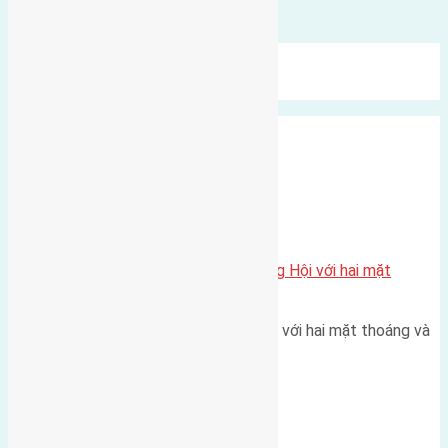
Bình luận được đóng lại.
Mới Nhất
Xu Hướng
Ngẫu Nhiên
Xã Đông Hội
Một vị trí hiếm còn lại tại X1 Đông Hội với hai mặt
thoáng
Một góc tái định cư X1 Đông Hội với hai mặt thoáng và
trục đường 40m Diện…