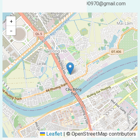
25/02/2019 05:21
ducgiang090970@gmail.com
+
−
Leaflet
|
© OpenStreetMap contributors