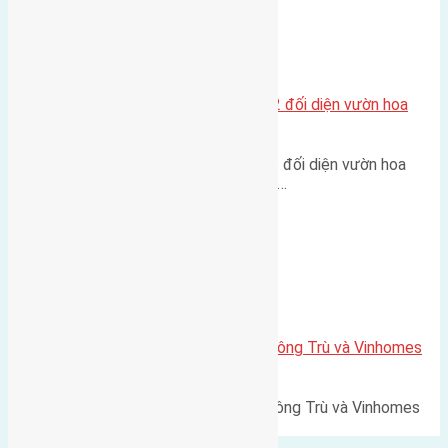
Xã Mai Lâm
Lô đất tái định cư Mai Hiên 56m2 đối diện vườn hoa
500m
Lô đất tái định cư Mai Hiên 56m² đối diện vườn hoa
500m Diện tích: 56m² (3,5x16m).…
Xã Mai Lâm
Lô đất Lê Xá 103,6m2 gần cầu Đông Trù và Vinhomes
Cổ Loa
Lô đất Lê Xá 103,6m² gần cầu Đông Trù và Vinhomes
Cổ Loa Diện tích: 103,6m²…