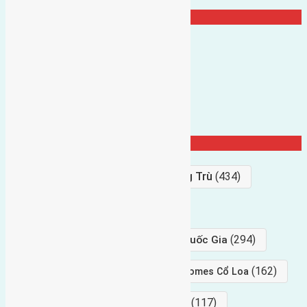
TRANG CỘNG ĐỒNG
Từ Khóa Nổi Bật
Bán Đất
(927)
Gần Cầu Đông Trù
(434)
hướng tây
(406)
(294)
gần trung tâm hội Chợ triển Lãm Quốc Gia
(239)
(162)
hướng tây nam
gần Vinhomes Cổ Loa
(154)
(117)
hướng nam
hướng tây bắc