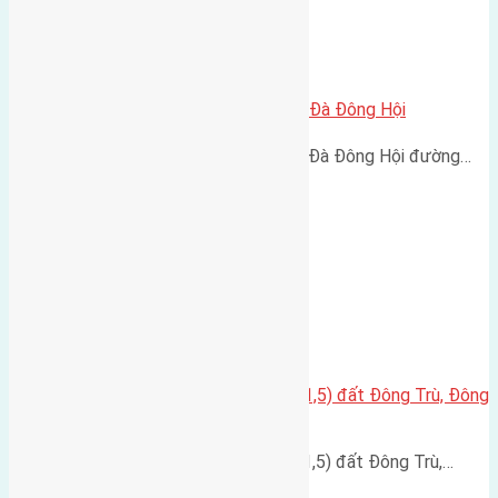
Cần bán 45m2 (3,5×12,8) đất Lại Đà Đông Hội
Cần bán 45m2 (3,5x12,8) đất Lại Đà Đông Hội đường…
Cần bán đất diện tích 46m2(4×11,5) đất Đông Trù, Đông
Hội.
Cần bán đất diện tích 46m2(4x11,5) đất Đông Trù,…