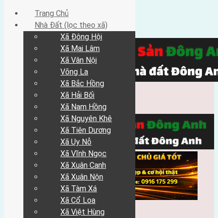
Trang Chủ
Nhà Đất (lọc theo xã)
Xã Đông Hội
Xã Mai Lâm
Xã Vân Nội
Võng La
Xã Bắc Hồng
Xã Hải Bối
Xã Nam Hồng
Xã Nguyên Khê
Xã Tiên Dương
Xã Uy Nỗ
Xã Vĩnh Ngọc
Xã Xuân Canh
Xã Xuân Nộn
Xã Tàm Xá
Xã Cổ Loa
Xã Việt Hùng
Trang Chủ