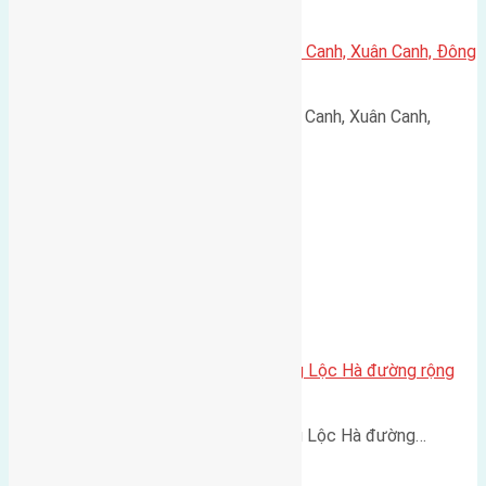
Cần bán 54m2(4,2×12,8) đất Lực Canh, Xuân Canh, Đông
Anh đường rộng 3,3m
Cần bán 54m2(4,2x12,8) đất Lực Canh, Xuân Canh,
Đông…
Cần bán 77m2(7×11) đất bìa làng Lộc Hà đường rộng
6m hướng Tây Nam
Cần bán 77m2(7x11) đất bìa làng Lộc Hà đường…