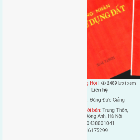
Đặng Đức Giảng đăng vào - tại
Xã Đông Hội
|
2489
lượt xem
Đặc điểm BĐS
Liên hệ
Địa chỉ:
Đông Trù, Đông
Tên liên lạc:
Đặng Đức Giảng
Hội, Đông Anh, Hà Nội
Địa chỉ người bán:
Trung Thôn,
Mã số:
439
Đông Hội, Đông Anh, Hà Nội
Loại tin:
Bán đất
Điện thoại:
0438801041
Ngày đăng:
Mobile:
0916175299
Ngày cập nhật lại:
Email: