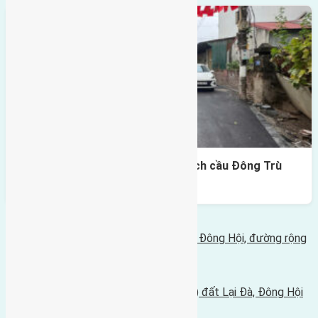
Lô đất Lại Đà 73m² – Trục 5m, cách cầu Đông Trù
400m
Bình luận bị vô hiệu hóa
Tin Mới Hơn
Cần bán 66m2(4,3x15,3) đất Đông Trù, Đông Hội, đường rộng
3m
01/04/2016 - 3:22 chiều |
Tin Cũ Hơn
Cần bán đất có diện tích 50m2(4x12,5) đất Lại Đà, Đông Hội
29/03/2016 - 3:36 chiều |