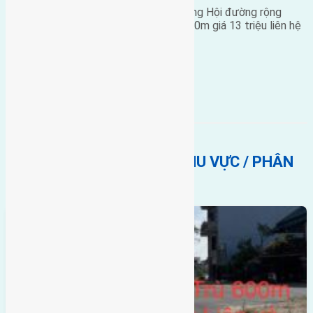
Cần bán 50m2(5×10) đất Đông Trù Đông Hội đường rộng
2,5m hướng Bắc cách cầu Đông Trù 500m giá 13 triệu liên hệ
0916175299 .
đông hội
Đông trù
hướng bắc
BẤT ĐỘNG SẢN CÙNG KHU VỰC / PHÂN
KHÚC