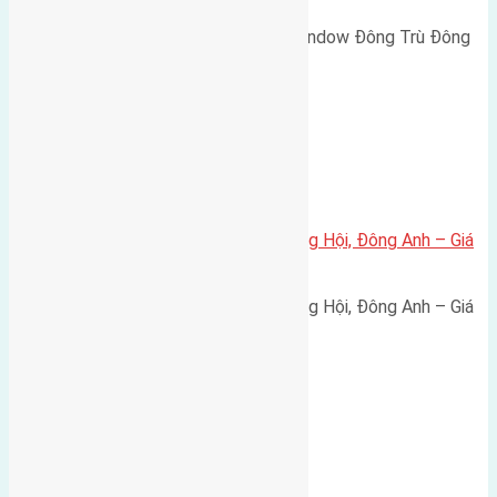
Cần bán biệt thự song lập Eurowindow Đông Trù Đông
Hội Đông Anh Tp Hà Nội diện…
Xã Đông Hội
Bán đất 80m² tái định cư X1 Đông Hội, Đông Anh – Giá
165 triệu/m²
Bán đất 80m² tái định cư X1 Đông Hội, Đông Anh – Giá
165 triệu/m² Thông tin…
Chung cư