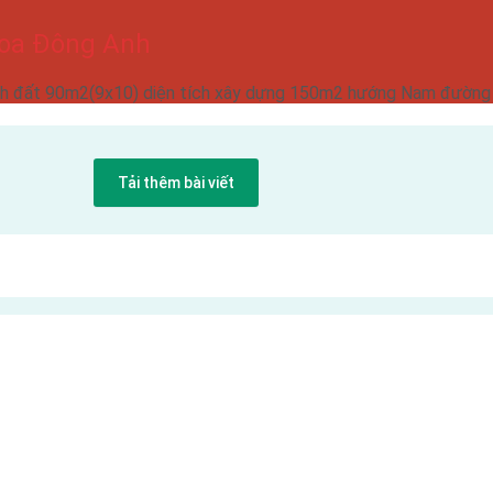
Loa Đông Anh
ích đất 90m2(9x10) diện tích xây dựng 150m2 hướng Nam đường r
Tải thêm bài viết