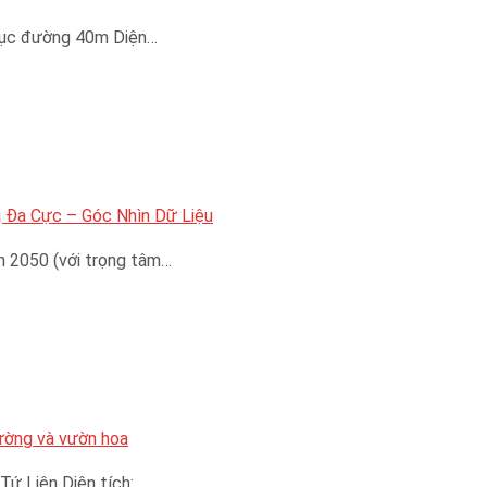
trục đường 40m Diện…
 Đa Cực – Góc Nhìn Dữ Liệu
n 2050 (với trọng tâm…
đường và vườn hoa
Tứ Liên Diện tích:…