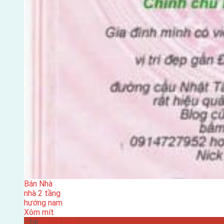
Bán Nhà
nhà 2 tầng
hướng nam
Xóm mít
- tại
Xã Cổ Loa