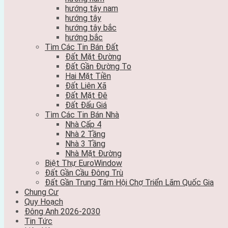
hướng tây nam
hướng tây
hướng tây bắc
hướng bắc
Tìm Các Tin Bán Đất
Đất Mặt Đường
Đất Gần Đường To
Hai Mặt Tiền
Đất Liên Xã
Đất Mặt Đê
Đất Đấu Giá
Tìm Các Tin Bán Nhà
Nhà Cấp 4
Nhà 2 Tầng
Nhà 3 Tầng
Nhà Mặt Đường
Biệt Thự EuroWindow
Đất Gần Cầu Đông Trù
Đất Gần Trung Tâm Hội Chợ Triển Lãm Quốc Gia
Chung Cư
Quy Hoạch
Đông Anh 2026-2030
Tin Tức