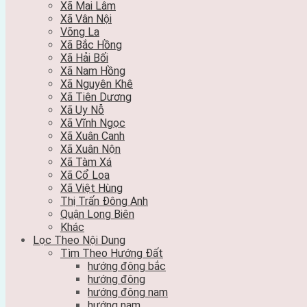
Xã Mai Lâm
Xã Vân Nội
Võng La
Xã Bắc Hồng
Xã Hải Bối
Xã Nam Hồng
Xã Nguyên Khê
Xã Tiên Dương
Xã Uy Nỗ
Xã Vĩnh Ngọc
Xã Xuân Canh
Xã Xuân Nộn
Xã Tàm Xá
Xã Cổ Loa
Xã Việt Hùng
Thị Trấn Đông Anh
Quận Long Biên
Khác
Lọc Theo Nội Dung
Tìm Theo Hướng Đất
hướng đông bắc
hướng đông
hướng đông nam
hướng nam