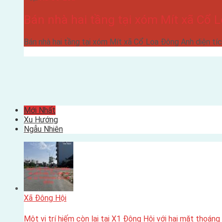
Bán nhà hai tầng tại xóm Mít xã Cổ 
Bán nhà hai tầng tại xóm Mít xã Cổ Loa Đông Anh diện t
Mới Nhất
Xu Hướng
Ngẫu Nhiên
Xã Đông Hội
Một vị trí hiếm còn lại tại X1 Đông Hội với hai mặt thoáng