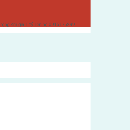
ộng 4m giá 1 tỷ liên hệ 0916175299 .