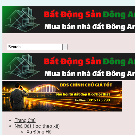
Trang Chủ
Nhà Đất (lọc theo xã)
Xã Đông Hội