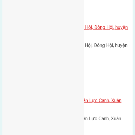
Xã Đông Hội
Cần bán 220m2(9×24,5) đất Tiên Hội, Đông Hội, huyện
Đông Anh đường rộng 3m
Cần bán 220m2(9x24,5) đất Tiên Hội, Đông Hội, huyện
Đông Anh đường rộng 3m…
Xã Xuân Canh
Cần bán 120m2(8×15) đất giãn dân Lực Canh, Xuân
Canh, Đông Anh đường rộng 6m
Cần bán 120m2(8x15) đất giãn dân Lực Canh, Xuân
Canh, Đông Anh đường rộng 6m…