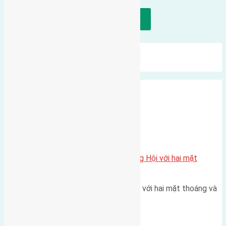
Tải thêm bài viết
Mới Nhất
Xu Hướng
Ngẫu Nhiên
Xã Đông Hội
Một vị trí hiếm còn lại tại X1 Đông Hội với hai mặt
thoáng
Một góc tái định cư X1 Đông Hội với hai mặt thoáng và
trục đường 40m Diện…