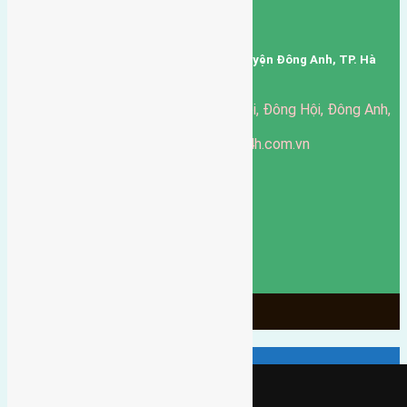
Mã số thuế: 0101346678
Trụ sở: thôn Trung Thôn, Xã Đông Hội, Huyện Đông Anh, TP. Hà
Nội, Việt Nam.
51 Đường Đông Hội, Đông Hội, Đông Anh,
Văn phòng giao dịch:
Hà Nội
https://batdongsandonganh24h.com.vn
Website:
ducgiang090970@gmail.com
Email:
0916-175-299
Hotline:
Chính sách bảo mật
3904
Ngày chạy
130
Tháng hoạt động
10
Năm đã qua
1066
Tin Bán Đất