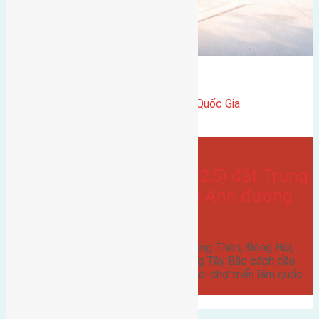
hướng tây
hướng tây bắc
Gần Cầu Đông Trù
gần trung tâm hội Chợ triển Lãm Quốc Gia
Bán Đất
Trung thôn
- tại
Xã Đông Hội
Cần bán 112,5m2(5×22,5) đất Trung
Thôn, Đông Hội, Đông Anh đường
rộng 4,5m
Cần bán 112,5m2(5x22,5) đất Trung Thôn, Đông Hội,
Đông Anh đường rộng 4,5m hướng Tây Bắc cách cầu
Đông Trù 900m cách trung tâm hội chợ triển lãm quốc
gia…