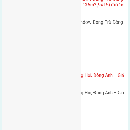
Hội Đông Anh Tp Hà Nội diện tích 135m2(9×15) đường
rộng 10m vỉa hè 5m
Cần bán biệt thự song lập Eurowindow Đông Trù Đông
Hội Đông Anh Tp Hà Nội diện…
Xã Đông Hội
Bán đất 80m² tái định cư X1 Đông Hội, Đông Anh – Giá
165 triệu/m²
Bán đất 80m² tái định cư X1 Đông Hội, Đông Anh – Giá
165 triệu/m² Thông tin…