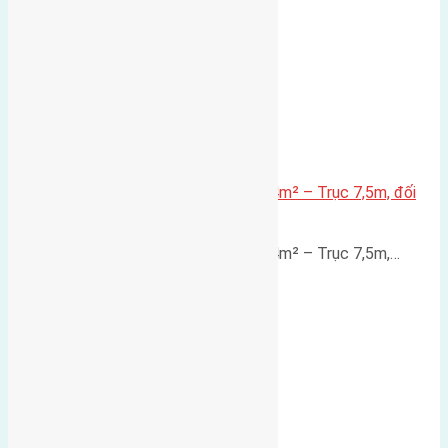
Lô đất mặt đường Đông Hội 73,4m² – Trục 7,5m, đối
diện vườn hoa
Lô đất mặt đường Đông Hội 73,4m² – Trục 7,5m,…