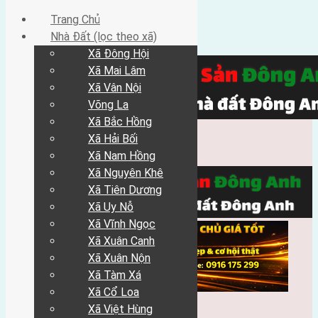
Trang Chủ
Nhà Đất (lọc theo xã)
Xã Đông Hội
Xã Mai Lâm
Xã Vân Nội
Võng La
Xã Bắc Hồng
Xã Hải Bối
Xã Nam Hồng
Xã Nguyên Khê
Xã Tiên Dương
Xã Uy Nỗ
Xã Vĩnh Ngọc
Xã Xuân Canh
Xã Xuân Nộn
Xã Tàm Xá
Xã Cổ Loa
Xã Việt Hùng
Trang Chủ