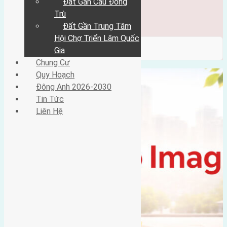
Đất Gần Cầu Đông
Đông Anh 2026-2030
Tin Tức
Trù
Liên Hệ
Đất Gần Trung Tâm
Hội Chợ Triển Lãm Quốc
/ Category / Trung thôn
Gia
Chung Cư
Quy Hoạch
Đông Anh 2026-2030
Tin Tức
Liên Hệ