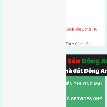
Lô đất thổ cư 60m² Đông Trù – Cách cầu Đông Trù
500m, vị trí thuận kết nối
Lô đất thổ cư 60m² Thôn Đông Trù – Cách cầu…
CÔNG TY TNHH MỘT THÀNH VIÊN THƯƠNG MẠI
DỊCH VỤ VẬN TẢI HỒNG HÀ.
HONG HA TRANSPORT TRADING SERVICES ONE
MEMBER COMPANY LIMITED.