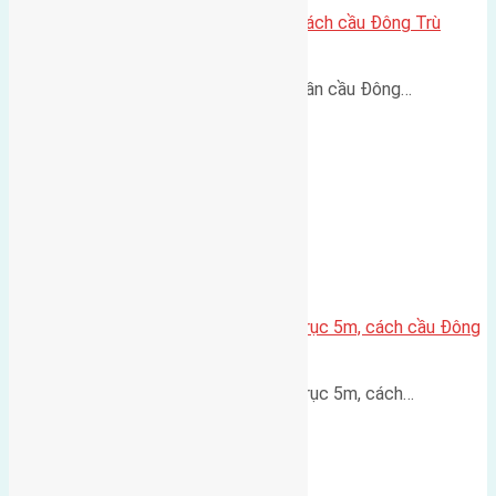
Lô đất Lại Đà 73m² – Trục 5m, cách cầu Đông Trù
400m
Lô đất Lại Đà 73m² – Trục 5m, gần cầu Đông…
Lô đất thổ cư Hội Phụ 70m² – Trục 5m, cách cầu Đông
Trù 600m
Lô đất thổ cư Hội Phụ 70m² – Trục 5m, cách…