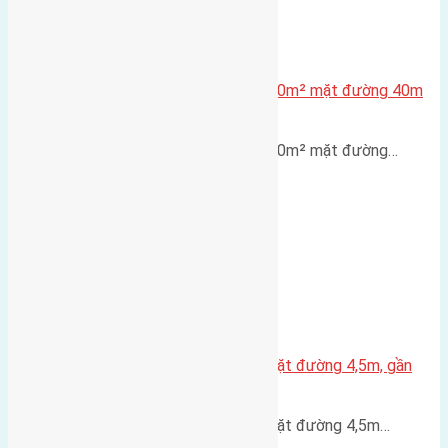
Lô đất tái định cư X1 Đông Hội 80m² mặt đường 40m
gần cầu Đông Trù
Lô đất tái định cư X1 Đông Hội 80m² mặt đường…
Nhà 3,5 tầng Đông Hội 60m² – mặt đường 4,5m, gần
cầu Tứ Liên
Nhà 3,5 tầng Đông Hội 60m² – mặt đường 4,5m…