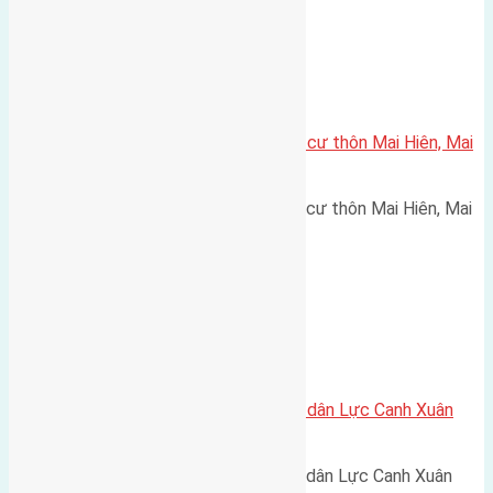
Xã Mai Lâm
Cần bán 45,2m2(4×11,3) đất thổ cư thôn Mai Hiên, Mai
Lâm đường rộng 2,5m
Cần bán 45,2m2(4x11,3) đất thổ cư thôn Mai Hiên, Mai
Lâm đường rộng 2,5m hướng…
Xã Xuân Canh
Cần bán 120m2(7,5×16) đất giãn dân Lực Canh Xuân
Canh đường rộng 6m
Cần bán 120m2(7,5x16) đất giãn dân Lực Canh Xuân