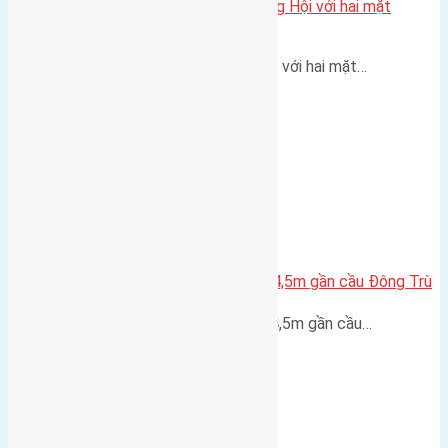
Một vị trí hiếm còn lại tại X1 Đông Hội với hai mặt
thoáng
Một góc tái định cư X1 Đông Hội với hai mặt…
Lô đất Lại Đà 52m2 mặt đường 4,5m gần cầu Đông Trù
Lô đất Lại Đà 52m² mặt đường 4,5m gần cầu…