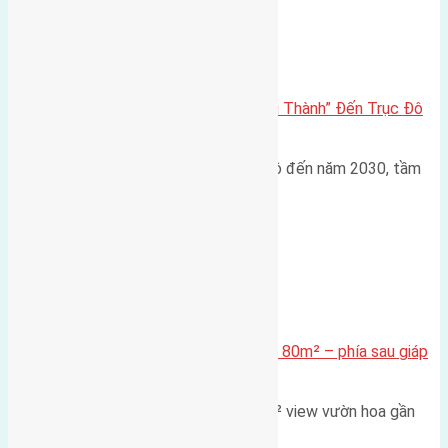
Đông Anh 2026-2030
Đông Anh 2026: Từ “Huyện Ngoại Thành” Đến Trục Đô
Thị Đa Cực – Góc Nhìn Dữ Liệu
Trong bối cảnh Quy hoạch Thủ đô đến năm 2030, tầm
nhìn 2050 (với trọng tâm…
Xã Mai Lâm
Cần bán Đất đấu giá X2 Thái Bình 80m² – phía sau giáp
đường và vườn hoa
Lô đất đấu giá X2 Thái Bình 80m² view vườn hoa gần
cầu Tứ Liên Diện tích:…