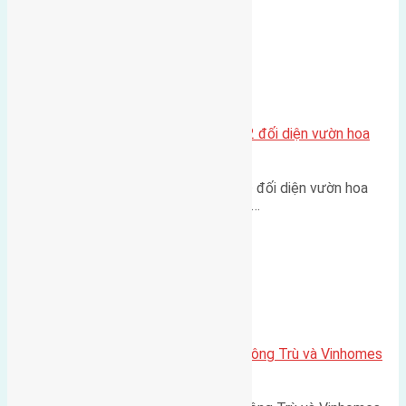
Xã Mai Lâm
Lô đất tái định cư Mai Hiên 56m2 đối diện vườn hoa
500m
Lô đất tái định cư Mai Hiên 56m² đối diện vườn hoa
500m Diện tích: 56m² (3,5x16m).…
Xã Mai Lâm
Lô đất Lê Xá 103,6m2 gần cầu Đông Trù và Vinhomes
Cổ Loa