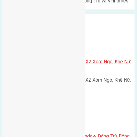
Lô đất Lê Xá 103,6m² gần cầu Đông Trù và Vinhomes
Cổ Loa Diện tích: 103,6m²…
Xã Nguyên Khê
Cần bán 75m2(5×15) đất đấu giá X2 Xóm Ngõ, Khê Nữ,
Nguyên Khê, Huyện Đông Anh
Cần bán 75m2(5x15) đất đấu giá X2 Xóm Ngõ, Khê Nữ,
Nguyên Khê, Huyện Đông Anh.…
Cầu Đông Trù
,
Xã Đông Hội
Cần bán biệt thự song lập Eurowindow Đông Trù Đông