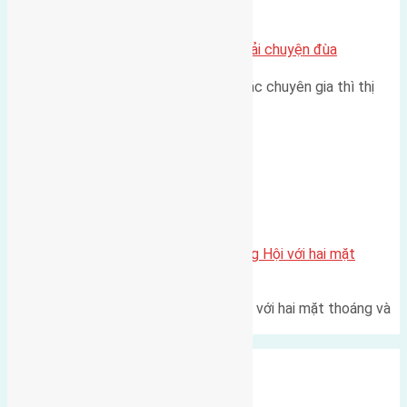
Chung cư
Nhà Đất bán tại Việt Nam đâu phải chuyện đùa
Theo như nhận định chung của các chuyên gia thì thị
trường bất động sản (BĐS)…
Xã Đông Hội
Một vị trí hiếm còn lại tại X1 Đông Hội với hai mặt
thoáng
Một góc tái định cư X1 Đông Hội với hai mặt thoáng và
trục đường 40m Diện…