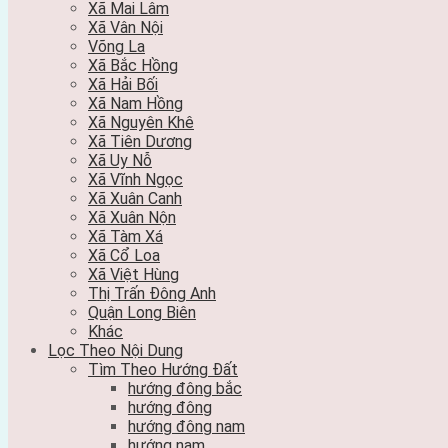
Xã Mai Lâm
Xã Vân Nội
Võng La
Xã Bắc Hồng
Xã Hải Bối
Xã Nam Hồng
Xã Nguyên Khê
Xã Tiên Dương
Xã Uy Nỗ
Xã Vĩnh Ngọc
Xã Xuân Canh
Xã Xuân Nộn
Xã Tàm Xá
Xã Cổ Loa
Xã Việt Hùng
Thị Trấn Đông Anh
Quận Long Biên
Khác
Lọc Theo Nội Dung
Tìm Theo Hướng Đất
hướng đông bắc
hướng đông
hướng đông nam
hướng nam