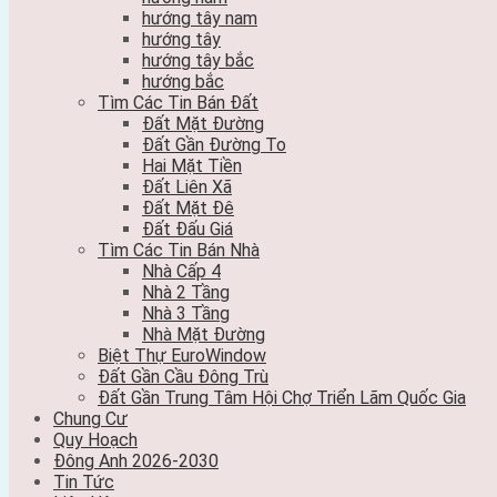
hướng tây nam
hướng tây
hướng tây bắc
hướng bắc
Tìm Các Tin Bán Đất
Đất Mặt Đường
Đất Gần Đường To
Hai Mặt Tiền
Đất Liên Xã
Đất Mặt Đê
Đất Đấu Giá
Tìm Các Tin Bán Nhà
Nhà Cấp 4
Nhà 2 Tầng
Nhà 3 Tầng
Nhà Mặt Đường
Biệt Thự EuroWindow
Đất Gần Cầu Đông Trù
Đất Gần Trung Tâm Hội Chợ Triển Lãm Quốc Gia
Chung Cư
Quy Hoạch
Đông Anh 2026-2030
Tin Tức