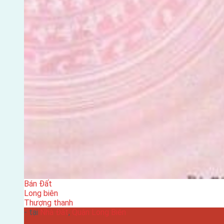
Bán Đất
Long biên
Thượng thanh
- tại
Nhà Đất
,
Quận Long Biên