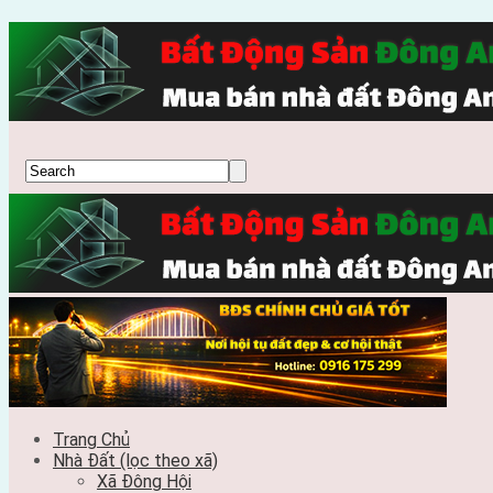
Trang Chủ
Nhà Đất (lọc theo xã)
Xã Đông Hội