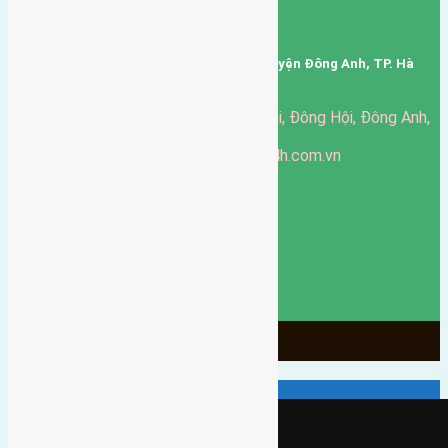
Mã số thuế: 0101346678
Trụ sở: thôn Trung Thôn, Xã Đông Hội, Huyện Đông Anh, TP. Hà
Nội, Việt Nam.
51 Đường Đông Hội, Đông Hội, Đông Anh,
Văn phòng giao dịch:
Hà Nội
https://batdongsandonganh24h.com.vn
Website:
ducgiang090970@gmail.com
Email:
0916-175-299
Hotline:
Chính sách bảo mật
3906
Ngày chạy
130
Tháng hoạt động
10
Năm đã qua
1066
Tin Bán Đất