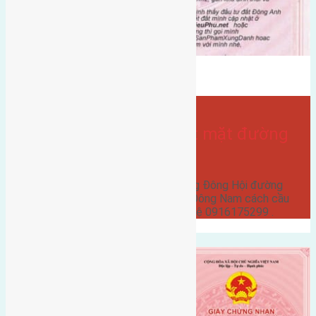
mặt đường đông hội
Bán Đất
Đất mặt đường
- tại
Xã Đông Hội
Bán 150m2(6×25) đất mặt đường
Đông Hội
Bán 150m2(6x25) đất mặt đường Đông Hội đường
trước mặt 8m vỉa hè 5m hướng Đông Nam cách cầu
Đông Trù 900m giá 22 triệu liên hệ 0916175299 .