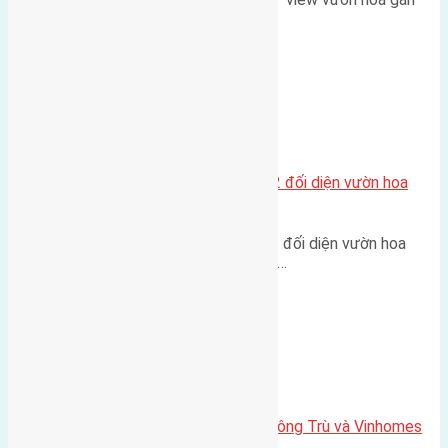
cầu Tứ Liên Diện tích:…
Xã Mai Lâm
Lô đất tái định cư Mai Hiên 56m2 đối diện vườn hoa
500m
Lô đất tái định cư Mai Hiên 56m² đối diện vườn hoa
500m Diện tích: 56m² (3,5x16m).…
Xã Mai Lâm
Lô đất Lê Xá 103,6m2 gần cầu Đông Trù và Vinhomes
Cổ Loa