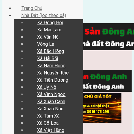
Trang Chủ
Nhà Đất (lọc theo xã)
Xã Đông Hội
Xã Mai Lâm
Xã Vân Nội
Võng La
Xã Bắc Hồng
Xã Hải Bối
Xã Nam Hồng
Xã Nguyên Khê
Xã Tiên Dương
Xã Uy Nỗ
Xã Vĩnh Ngọc
Xã Xuân Canh
Xã Xuân Nộn
Xã Tàm Xá
Xã Cổ Loa
Xã Việt Hùng
Trang Chủ