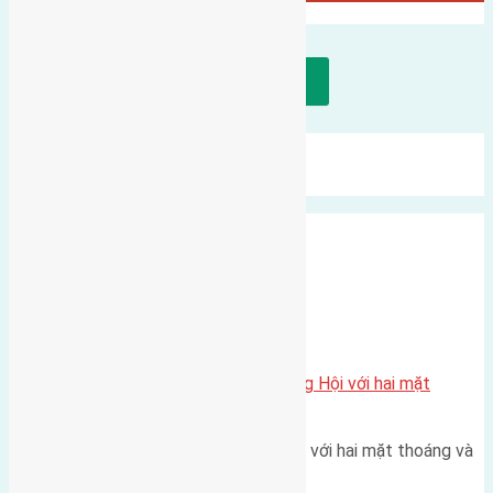
Tải thêm bài viết
Mới Nhất
Xu Hướng
Ngẫu Nhiên
Xã Đông Hội
Một vị trí hiếm còn lại tại X1 Đông Hội với hai mặt
thoáng
Một góc tái định cư X1 Đông Hội với hai mặt thoáng và
trục đường 40m Diện…