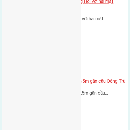
Một vị trí hiếm còn lại tại X1 Đông Hội với hai mặt
thoáng
Một góc tái định cư X1 Đông Hội với hai mặt…
Lô đất Lại Đà 52m2 mặt đường 4,5m gần cầu Đông Trù
Lô đất Lại Đà 52m² mặt đường 4,5m gần cầu…