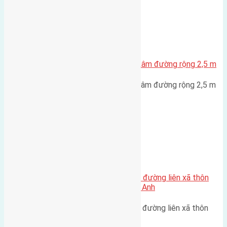
Xã Đông Hội
Bán 40m2(4×10) đất Lê Xá Mai Lâm đường rộng 2,5 m
Bán 40m2(4x10) đất Lê Xá Mai Lâm đường rộng 2,5 m
hướng Tây Nam cách cầu Đông…
Xã Xuân Canh
Cần bán 80m2(4,5×17,8) đất mặt đường liên xã thôn
Văn Tinh, Xuân Canh, huyện Đông Anh
Cần bán 80m2(4,5x17,8) đất mặt đường liên xã thôn
Văn Tinh, Xuân Canh, huyện…