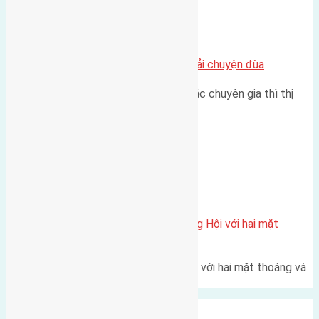
Chung cư
Nhà Đất bán tại Việt Nam đâu phải chuyện đùa
Theo như nhận định chung của các chuyên gia thì thị
trường bất động sản (BĐS)…
Xã Đông Hội
Một vị trí hiếm còn lại tại X1 Đông Hội với hai mặt
thoáng
Một góc tái định cư X1 Đông Hội với hai mặt thoáng và
trục đường 40m Diện…