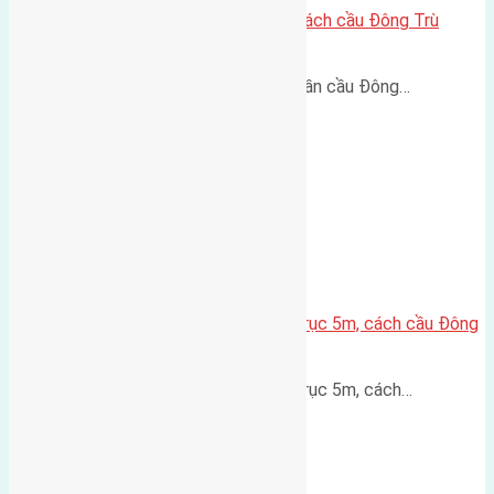
Lô đất Lại Đà 73m² – Trục 5m, cách cầu Đông Trù
400m
Lô đất Lại Đà 73m² – Trục 5m, gần cầu Đông…
Lô đất thổ cư Hội Phụ 70m² – Trục 5m, cách cầu Đông
Trù 600m
Lô đất thổ cư Hội Phụ 70m² – Trục 5m, cách…