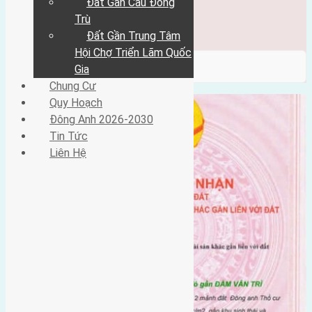
Đất Gần Cầu Đông
Đông Anh 2026-2030
Tin Tức
Trù
Liên Hệ
Đất Gần Trung Tâm
Hội Chợ Triển Lãm Quốc
/ Category / mặt đường đông hội
Gia
Chung Cư
Quy Hoạch
Đông Anh 2026-2030
Tin Tức
Liên Hệ