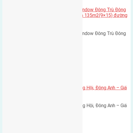
Cần bán biệt thự song lập Eurowindow Đông Trù Đông
Hội Đông Anh Tp Hà Nội diện tích 135m2(9×15) đường
rộng 10m vỉa hè 5m
Cần bán biệt thự song lập Eurowindow Đông Trù Đông
Hội Đông Anh Tp Hà Nội diện…
Xã Đông Hội
Bán đất 80m² tái định cư X1 Đông Hội, Đông Anh – Giá
165 triệu/m²
Bán đất 80m² tái định cư X1 Đông Hội, Đông Anh – Giá
165 triệu/m² Thông tin…