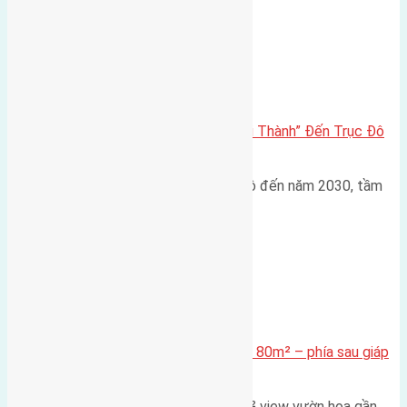
Đông Anh 2026-2030
Đông Anh 2026: Từ “Huyện Ngoại Thành” Đến Trục Đô
Thị Đa Cực – Góc Nhìn Dữ Liệu
Trong bối cảnh Quy hoạch Thủ đô đến năm 2030, tầm
nhìn 2050 (với trọng tâm…
Xã Mai Lâm
Cần bán Đất đấu giá X2 Thái Bình 80m² – phía sau giáp
đường và vườn hoa
Lô đất đấu giá X2 Thái Bình 80m² view vườn hoa gần