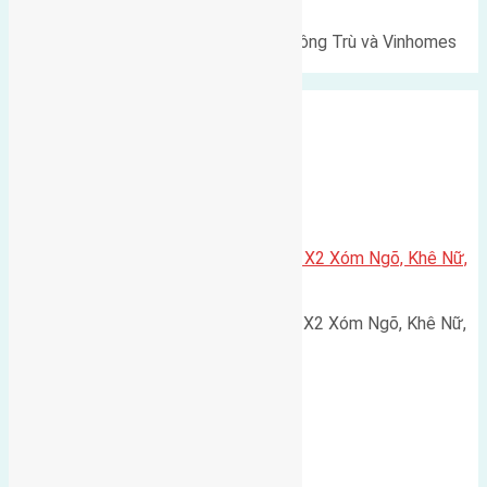
Lô đất Lê Xá 103,6m² gần cầu Đông Trù và Vinhomes
Cổ Loa Diện tích: 103,6m²…
Xã Nguyên Khê
Cần bán 75m2(5×15) đất đấu giá X2 Xóm Ngõ, Khê Nữ,
Nguyên Khê, Huyện Đông Anh
Cần bán 75m2(5x15) đất đấu giá X2 Xóm Ngõ, Khê Nữ,
Nguyên Khê, Huyện Đông Anh.…
Cầu Đông Trù
,
Xã Đông Hội