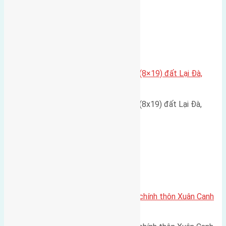
Xã Đông Hội
Cần bán đất có diện tích 152m2 (8×19) đất Lại Đà,
Đông Hội
Cần bán đất có diện tích 152m2 (8x19) đất Lại Đà,
Đông Hội. Đường rộng…
Xã Xuân Canh
Cần bán 54m2 (4×13,5) đất trục chính thôn Xuân Canh
xã Xuân Canh huyện Đông Anh