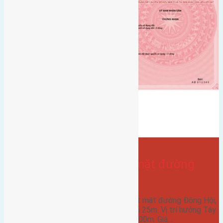
Bán Đất
đông anh
hướng tây
hướng tây nam
mặt đường đông hội
- tại
Xã Đông Hội
Cần bán 87,5m2 đất mặt đường
Đông Hội, Đông Anh
Cần bán đất diện tích 87,5m2 đất mặt đường Đông Hội,
Đông Anh, mặt tiền rộng 3,5m, dài 25m. Vị trí hướng Tây
Nam. Cách cầu Đông Trù đi vào 700m. Giá…