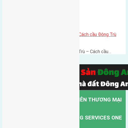
Lô đất thổ cư 60m² Đông Trù – Cách cầu Đông Trù
500m, vị trí thuận kết nối
Lô đất thổ cư 60m² Thôn Đông Trù – Cách cầu…
CÔNG TY TNHH MỘT THÀNH VIÊN THƯƠNG MẠI
DỊCH VỤ VẬN TẢI HỒNG HÀ.
HONG HA TRANSPORT TRADING SERVICES ONE
MEMBER COMPANY LIMITED.