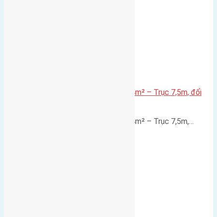
Lô đất mặt đường Đông Hội 73,4m² – Trục 7,5m, đối
diện vườn hoa
Lô đất mặt đường Đông Hội 73,4m² – Trục 7,5m,…