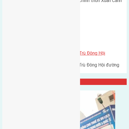
Cần bán 54m2 (4x13,5) đất trục chính thôn Xuân Canh
xã Xuân Canh huyện Đông Anh…
Xã Đông Hội
Cần bán 50m2 (5,5×9) đất Đông Trù Đông Hội
Cần bán 50m2 (5,5x9) đất Đông Trù Đông Hội đường
rộng 5m hướng Tây Nam cách…
Đại Diện Công Ty