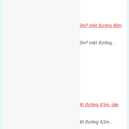
Lô đất tái định cư X1 Đông Hội 80m² mặt đường 40m
gần cầu Đông Trù
Lô đất tái định cư X1 Đông Hội 80m² mặt đường…
Nhà 3,5 tầng Đông Hội 60m² – mặt đường 4,5m, gần
cầu Tứ Liên
Nhà 3,5 tầng Đông Hội 60m² – mặt đường 4,5m…