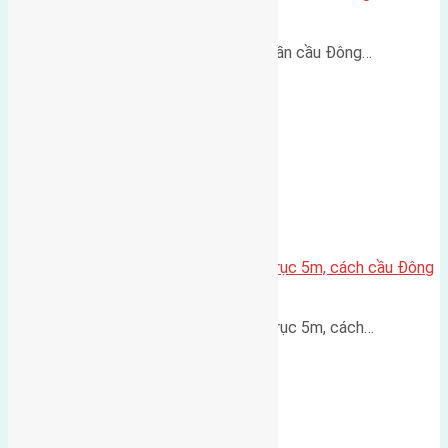
400m
Lô đất Lại Đà 73m² – Trục 5m, gần cầu Đông…
Lô đất thổ cư Hội Phụ 70m² – Trục 5m, cách cầu Đông
Trù 600m
Lô đất thổ cư Hội Phụ 70m² – Trục 5m, cách…