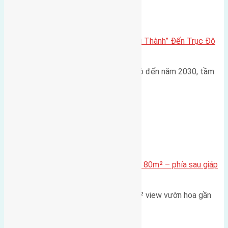
Đông Anh 2026-2030
Đông Anh 2026: Từ “Huyện Ngoại Thành” Đến Trục Đô
Thị Đa Cực – Góc Nhìn Dữ Liệu
Trong bối cảnh Quy hoạch Thủ đô đến năm 2030, tầm
nhìn 2050 (với trọng tâm…
Xã Mai Lâm
Cần bán Đất đấu giá X2 Thái Bình 80m² – phía sau giáp
đường và vườn hoa
Lô đất đấu giá X2 Thái Bình 80m² view vườn hoa gần
cầu Tứ Liên Diện tích:…