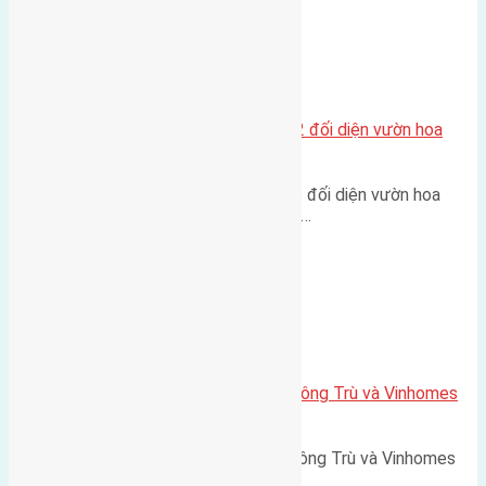
Xã Mai Lâm
Lô đất tái định cư Mai Hiên 56m2 đối diện vườn hoa
500m
Lô đất tái định cư Mai Hiên 56m² đối diện vườn hoa
500m Diện tích: 56m² (3,5x16m).…
Xã Mai Lâm
Lô đất Lê Xá 103,6m2 gần cầu Đông Trù và Vinhomes
Cổ Loa
Lô đất Lê Xá 103,6m² gần cầu Đông Trù và Vinhomes
Cổ Loa Diện tích: 103,6m²…