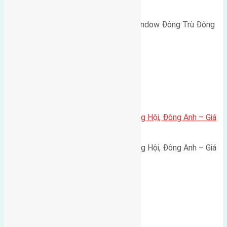
rộng 10m vỉa hè 5m
Cần bán biệt thự song lập Eurowindow Đông Trù Đông
Hội Đông Anh Tp Hà Nội diện…
Xã Đông Hội
Bán đất 80m² tái định cư X1 Đông Hội, Đông Anh – Giá
165 triệu/m²
Bán đất 80m² tái định cư X1 Đông Hội, Đông Anh – Giá
165 triệu/m² Thông tin…
Chung cư