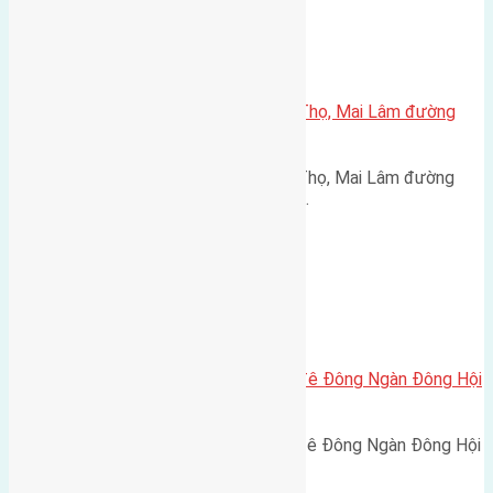
Xã Mai Lâm
Cần bán 48m2 (4×12) đất Phúc Thọ, Mai Lâm đường
rộng 3m
Cần bán 48m2 (4x12) đất Phúc Thọ, Mai Lâm đường
rộng 3m hướng Tây cách đường…
Xã Đông Hội
Cần bán 70m2(6×11,7) đất mặt đê Đông Ngàn Đông Hội
đường rộng 5m
Cần bán 70m2(6x11,7) đất mặt đê Đông Ngàn Đông Hội
đường rộng 5m hướng…