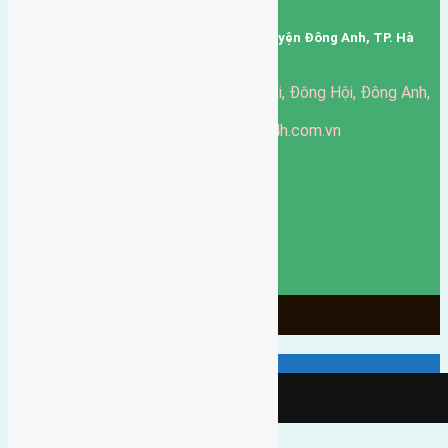
Mã số thuế: 0101346678
Trụ sở: thôn Trung Thôn, Xã Đông Hội, Huyện Đông Anh, TP. Hà
Nội, Việt Nam.
51 Đường Đông Hội, Đông Hội, Đông Anh,
Văn phòng giao dịch:
Hà Nội
https://batdongsandonganh24h.com.vn
Website:
ducgiang090970@gmail.com
Email:
0916-175-299
Hotline:
Chính sách bảo mật
3906
Ngày chạy
130
Tháng hoạt động
10
Năm đã qua
1066
Tin Bán Đất