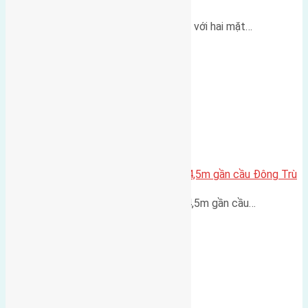
Một góc tái định cư X1 Đông Hội với hai mặt…
Lô đất Lại Đà 52m2 mặt đường 4,5m gần cầu Đông Trù
Lô đất Lại Đà 52m² mặt đường 4,5m gần cầu…