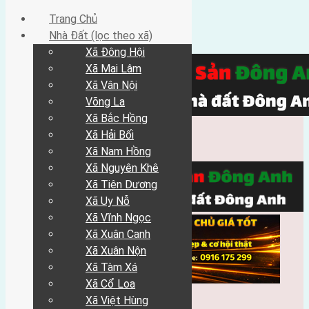
Trang Chủ
Nhà Đất (lọc theo xã)
Xã Đông Hội
Xã Mai Lâm
Xã Vân Nội
Võng La
Xã Bắc Hồng
Xã Hải Bối
Xã Nam Hồng
Xã Nguyên Khê
Xã Tiên Dương
Xã Uy Nỗ
Xã Vĩnh Ngọc
Xã Xuân Canh
Xã Xuân Nộn
Xã Tàm Xá
Xã Cổ Loa
Xã Việt Hùng
Trang Chủ