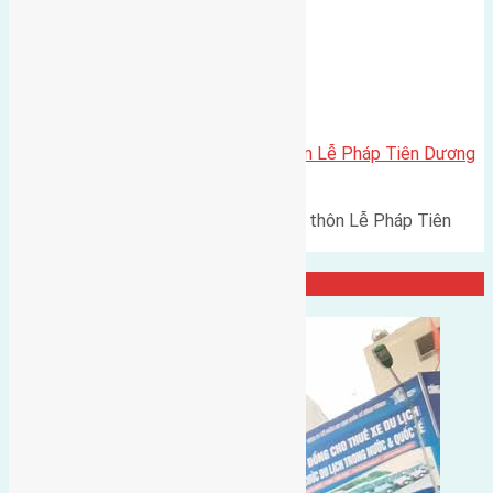
Xã Tiên Dương
bán 52m2 (4×13) đất thổ cư thôn Lễ Pháp Tiên Dương
đường rông 7m
Cần bán 52m2 (4x13) đất thổ cư thôn Lễ Pháp Tiên
Dương đường rông 7m hướng…
Đại Diện Công Ty