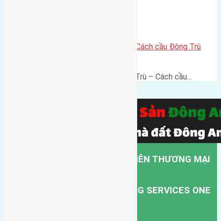
Lô đất thổ cư 60m² Đông Trù – Cách cầu Đông Trù
500m, vị trí thuận kết nối
Lô đất thổ cư 60m² Thôn Đông Trù – Cách cầu…
CÔNG TY TNHH MỘT THÀNH VIÊN THƯƠNG MẠI
DỊCH VỤ VẬN TẢI HỒNG HÀ.
HONG HA TRANSPORT TRADING SERVICES ONE
MEMBER COMPANY LIMITED.