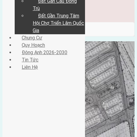
Đất Gần Cầu Đông
Đông Anh 2026-2030
Tin Tức
Trù
Liên Hệ
Đất Gần Trung Tâm
Hội Chợ Triển Lãm Quốc
/ Category / huong dong
Gia
Chung Cư
Quy Hoạch
Đông Anh 2026-2030
Tin Tức
Liên Hệ