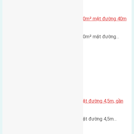
Lô đất tái định cư X1 Đông Hội 80m² mặt đường 40m
gần cầu Đông Trù
Lô đất tái định cư X1 Đông Hội 80m² mặt đường…
Nhà 3,5 tầng Đông Hội 60m² – mặt đường 4,5m, gần
cầu Tứ Liên
Nhà 3,5 tầng Đông Hội 60m² – mặt đường 4,5m…