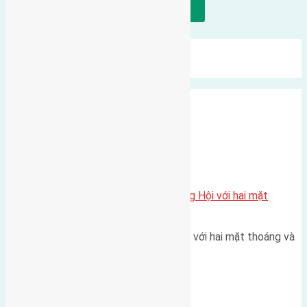
Tải thêm bài viết
Mới Nhất
Xu Hướng
Ngẫu Nhiên
Xã Đông Hội
Một vị trí hiếm còn lại tại X1 Đông Hội với hai mặt
thoáng
Một góc tái định cư X1 Đông Hội với hai mặt thoáng và
trục đường 40m Diện…