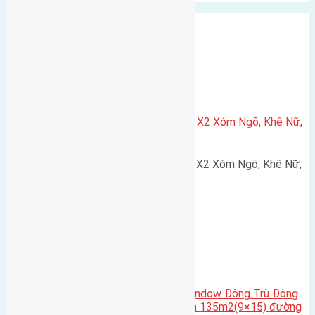
Xã Nguyên Khê
Cần bán 75m2(5×15) đất đấu giá X2 Xóm Ngõ, Khê Nữ,
Nguyên Khê, Huyện Đông Anh
Cần bán 75m2(5x15) đất đấu giá X2 Xóm Ngõ, Khê Nữ,
Nguyên Khê, Huyện Đông Anh.…
Cầu Đông Trù
,
Xã Đông Hội
Cần bán biệt thự song lập Eurowindow Đông Trù Đông
Hội Đông Anh Tp Hà Nội diện tích 135m2(9×15) đường