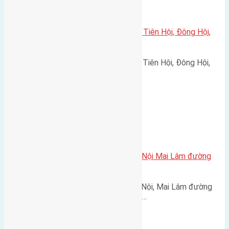
Xã Đông Hội
Cần bán 90m2(5×18) đất đấu giá Tiên Hội, Đông Hội,
Đông Anh, Hà Nội
Cần bán 90m2(5x18) đất đấu giá Tiên Hội, Đông Hội,
Đông Anh, Hà Nội đường…
Xã Mai Lâm
Cần bán 56m2 (4,5×12,5) đất Du Nội Mai Lâm đường
rộng 3m
Cần bán 56m2 (4,5x12,5) đất Du Nội, Mai Lâm đường
rộng 3m hướng Nam cách đường…