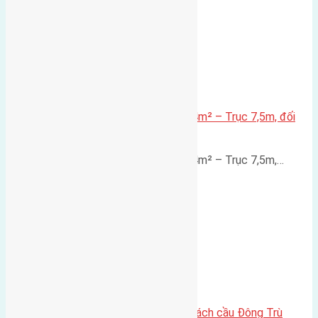
Lô đất mặt đường Đông Hội 73,4m² – Trục 7,5m, đối
diện vườn hoa
Lô đất mặt đường Đông Hội 73,4m² – Trục 7,5m,…
Lô đất Lại Đà 73m² – Trục 5m, cách cầu Đông Trù