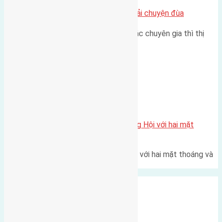
Nhà Đất bán tại Việt Nam đâu phải chuyện đùa
Theo như nhận định chung của các chuyên gia thì thị
trường bất động sản (BĐS)…
Xã Đông Hội
Một vị trí hiếm còn lại tại X1 Đông Hội với hai mặt
thoáng
Một góc tái định cư X1 Đông Hội với hai mặt thoáng và
trục đường 40m Diện…