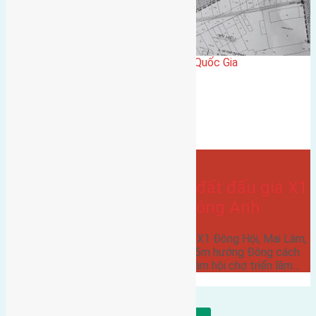
gần trung tâm hội Chợ triển Lãm Quốc Gia
Gần Cầu Đông Trù
Bán Đất
huong dong
đông hội
gần Vinhomes Cổ Loa
điểm x1
- tại
Xã Mai Lâm
Cần bán 60m2(4×15) đất đấu giá X1
Đông Hội, Mai Lâm, Đông Anh
Cần bán 60m2(4x15) đất đấu giá X1 Đông Hội, Mai Lâm,
Đông Anh đường rộng 6m vỉa hè 5m hướng Đông cách
cầu Đông Trù 600m cách trung tâm hội chợ triển lãm…