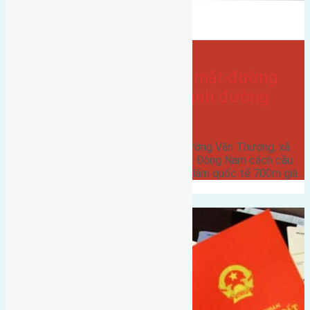
Bán Đất
gần hội chợ triển lãm quốc tế
Văn Thượng
- tại
Xã Xuân Canh
Bán 60m2 (4×15) đất mặt đường
Văn Thượng, Xuân Canh đường
rộng 5m
Cần bán 60m2 (4x15) đất mặt đường Văn Thượng, xã
Xuân Canh đường rộng 5m hướng Đông Nam cách cầu
Đông Trù 3km cách hội chợ triển lãm quốc tế 700m giá…