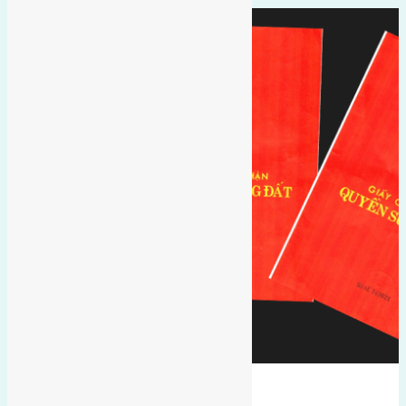
hướng tây nam
gần hội chợ triển lãm quốc tế