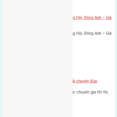
Xã Đông Hội
Bán đất 80m² tái định cư X1 Đông Hội, Đông Anh – Giá
165 triệu/m²
Bán đất 80m² tái định cư X1 Đông Hội, Đông Anh – Giá
165 triệu/m² Thông tin…
Chung cư
Nhà Đất bán tại Việt Nam đâu phải chuyện đùa
Theo như nhận định chung của các chuyên gia thì thị
trường bất động sản (BĐS)…