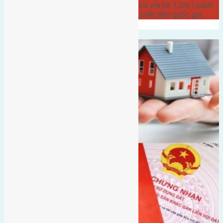
Hội đường rộng 6m hướng Nam ( có vỉa hè 1,3m ) cách
cầu Đông Trù 600m cách hội chợ triển lãm quốc gia…