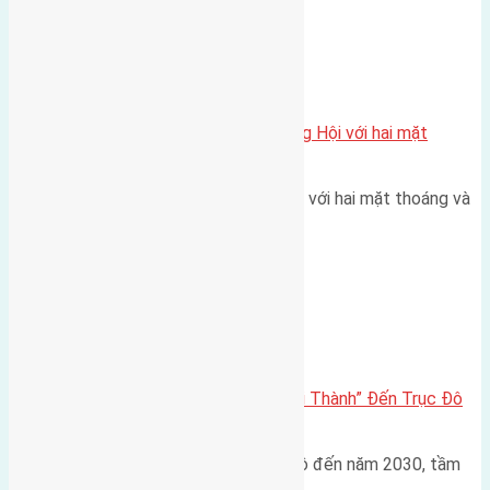
Xã Đông Hội
Một vị trí hiếm còn lại tại X1 Đông Hội với hai mặt
thoáng
Một góc tái định cư X1 Đông Hội với hai mặt thoáng và
trục đường 40m Diện…
Đông Anh 2026-2030
Đông Anh 2026: Từ “Huyện Ngoại Thành” Đến Trục Đô
Thị Đa Cực – Góc Nhìn Dữ Liệu
Trong bối cảnh Quy hoạch Thủ đô đến năm 2030, tầm
nhìn 2050 (với trọng tâm…