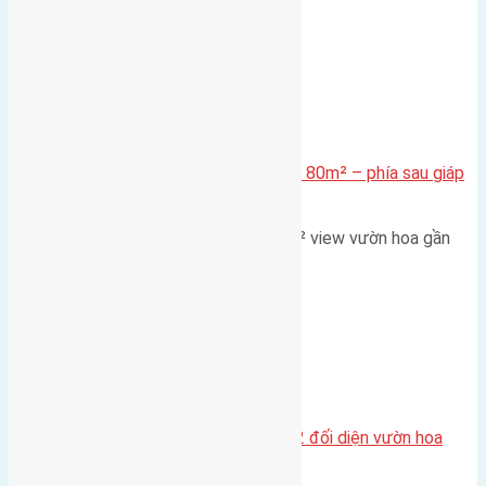
Xã Mai Lâm
Cần bán Đất đấu giá X2 Thái Bình 80m² – phía sau giáp
đường và vườn hoa
Lô đất đấu giá X2 Thái Bình 80m² view vườn hoa gần
cầu Tứ Liên Diện tích:…
Xã Mai Lâm
Lô đất tái định cư Mai Hiên 56m2 đối diện vườn hoa
500m