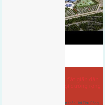
gần hội chợ triển lãm quốc tế
Gần Cầu Đông Trù
hội phụ
hướng nam
Bán Đất
- tại
Xã Đông Hội
Cần bán 60m2 (4×15) đất giãn dân
thôn Hội Phụ Đông Hội đường rộng
6m
Cần bán 60m2 (4x15) đất giãn dân thôn Hội Phụ Đông