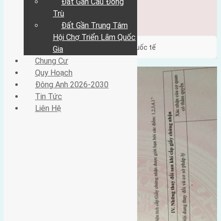
Đất Gần Cầu Đông
Đông Anh 2026-2030
Tin Tức
Trù
Liên Hệ
Đất Gần Trung Tâm
Hội Chợ Triển Lãm Quốc
/ Category / gần hội chợ triển lãm quốc tế
Gia
Chung Cư
Quy Hoạch
Đông Anh 2026-2030
Tin Tức
Liên Hệ