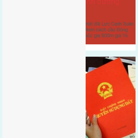
đê Lực Canh Xuân Canh đường
rộng 6m
Cần bán 153,5m2 (7,6x20,2) đất mặt đê Lực Canh Xuân
Canh đường rộng 6m hướng Tây Nam cách cầu Đông
Trù 2km cách hội chợ triển lãm quốc gia 800m giá 16
triệu…