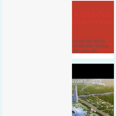
- tại
Xã Đông Hội
Cần bán 480m 2(20×24) đất thổ cư
biệt thự liền kề thôn Đông Trù Đông
Hội
Cần bán 480m2 (20x24) đất thổ cư biệt thự liền kề
thôn Đông Trù Đông Hội ( lô góc hai mặt tiền ) đường
rộng 8m có vỉa hè 5m hướng Tây Bắc cách cầu…