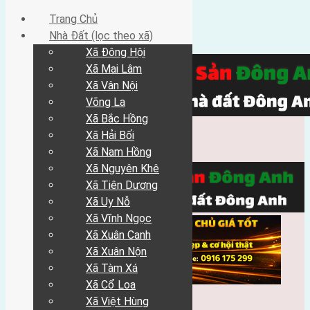
Trang Chủ
Nhà Đất (lọc theo xã)
Xã Đông Hội
Xã Mai Lâm
Xã Vân Nội
Võng La
Xã Bắc Hồng
Xã Hải Bối
Xã Nam Hồng
Xã Nguyên Khê
Xã Tiên Dương
Xã Uy Nỗ
Xã Vĩnh Ngọc
Xã Xuân Canh
Xã Xuân Nộn
Xã Tàm Xá
Xã Cổ Loa
Xã Việt Hùng
Trang Chủ