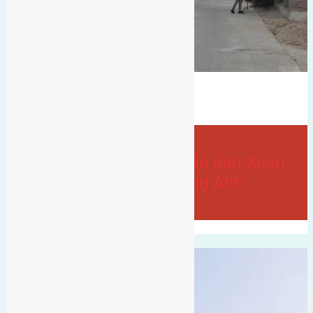
gần hội chợ triển lãm quốc tế
Bán Đất
Xuân trạch
Đất giãn dân
- tại
Xã Xuân Canh
Cần bán 120m đất giãn dân Xuân
Trạch Xuân Canh Đông Anh
.