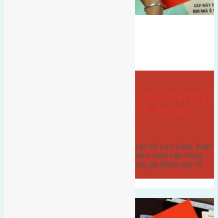
Bán Đất
đất mặt đê
Lực canh
hướng tây
hướng tây nam
gần hội chợ triển lãm quốc tế
- tại
Xã Xuân Canh
Cần bán 153,5m2 (7,6×20,2) đất mặt
đê Lực Canh Xuân Canh đường
rộng 6m
Cần bán 153,5m2 (7,6x20,2) đất mặt đê Lực Canh, Xuân
Canh đường rộng 6m hướng Tây Nam cách cầu Đông
Trù 2km cách hội chợ triển lãm quốc gia 800m giá 16
triệu…