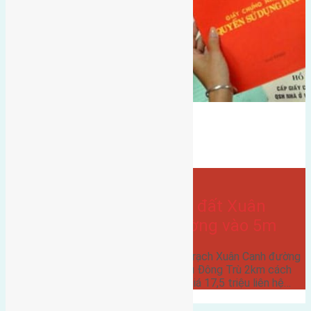
gần hội chợ triển lãm quốc tế
Xuân trạch
Bán Đất
hướng tây
hướng tây nam
- tại
Xã Xuân Canh
Cần bán 80m2 (5×16) đất Xuân
Trạch Xuân Canh đường vào 5m
Cần bán 80m2 (5x16) đất Xuân Trạch Xuân Canh đường
vào 5m hướng Tây Nam cách cầu Đông Trù 2km cách
hội chợ triển lãm quốc tế 500m giá 17,5 triệu liên hệ…