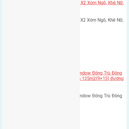
Cần bán 75m2(5×15) đất đấu giá X2 Xóm Ngõ, Khê Nữ,
Nguyên Khê, Huyện Đông Anh
Cần bán 75m2(5x15) đất đấu giá X2 Xóm Ngõ, Khê Nữ,
Nguyên Khê, Huyện Đông Anh.…
Cầu Đông Trù
,
Xã Đông Hội
Cần bán biệt thự song lập Eurowindow Đông Trù Đông
Hội Đông Anh Tp Hà Nội diện tích 135m2(9×15) đường
rộng 10m vỉa hè 5m
Cần bán biệt thự song lập Eurowindow Đông Trù Đông
Hội Đông Anh Tp Hà Nội diện…