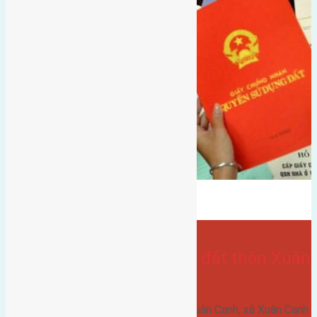
Bán Đất
gần hội chợ triển lãm quốc tế
Xân canh
- tại
Xã Xuân Canh
Cần bán 52m2 (4×13) đất thôn Xuân
Canh xã Xuân Canh
Cần bán 52m2 (4x13) đất thôn Xuân Canh, xã Xuân Canh