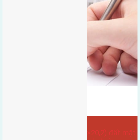
hướng tây nam
hướng tây
Lực canh
gần hội chợ triển lãm quốc tế
Bán Đất
- tại
Xã Xuân Canh
Cần bán 153,5m2 (7,6×20,2) đất mặt