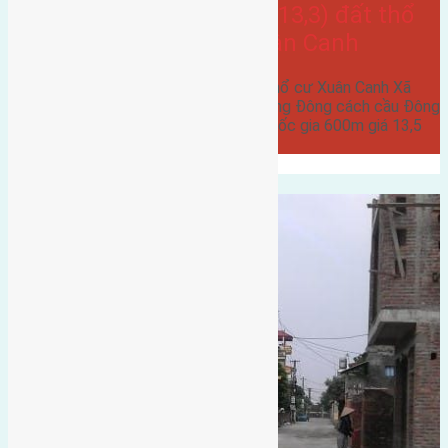
Cần bán 46,7m2 (3,5×13,3) đất thổ
cư Xuân Canh Xã Xuân Canh
Cần bán 46,7m2 (3,5x13,3) đất thổ cư Xuân Canh Xã
Xuân Canh đường rộng 2,5m hướng Đông cách cầu Đông
Trù 2km cách hội trợ triển lãm quốc gia 600m giá 13,5
triệu…