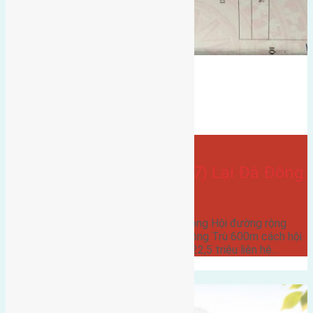
gần hội chợ triển lãm quốc tế
hướng tây
Gần Cầu Đông Trù
Bán Đất
Lại Đà
hướng tây bắc
- tại
Xã Đông Hội
Cần bán 43,5m(4,5×9,7) Lại Đà Đông
Hội đường rộng 2,5m
Cần bán 43,5m(4,5x9,7) Lại Đà Đông Hội đường rộng
2,5m hướng Tây Bắc cách cầu Đông Trù 600m cách hội
chợ triển lãm quốc giá 800m giá 22,5 triệu liên hệ…