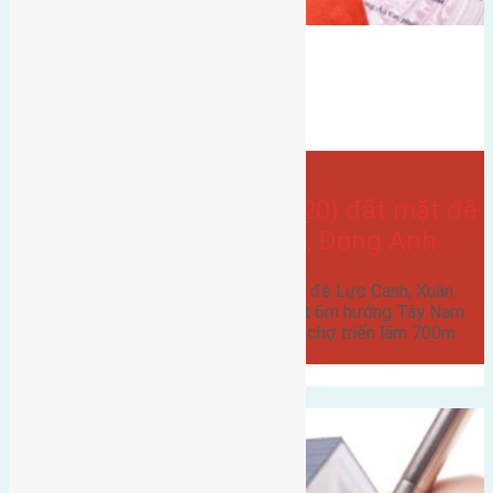
gần hội chợ triển lãm quốc tế
hướng tây
Lực canh
Bán Đất
hướng tây nam
đất mặt đê
- tại
Xã Xuân Canh
Cần bán 150m2 (7,5×20) đất mặt đê
Lực Canh, Xuân Canh, Đông Anh
Cần bán 150m2 (7,5x20) đất mặt đê Lực Canh, Xuân
Canh, Đông Anh đường trước mặt 6m hướng Tây Nam
cách cầu Đông Trù 2km cách hội chợ triển lãm 700m
cách cầu…