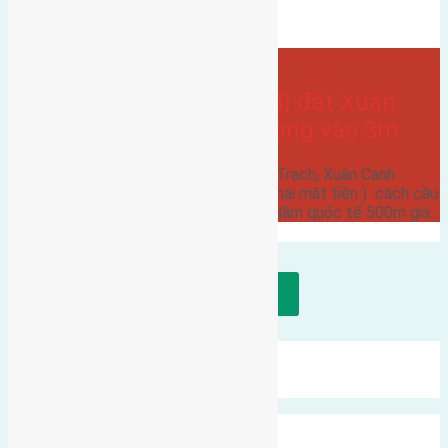
hướng tây
Bán Đất
Xuân trạch
- tại
Xã Xuân Canh
Cần bán 112m2 (8×14) đất Xuân
Trạch Xuân Canh đường vào 3m
Cần bán 112m2 (8x14) đất Xuân Trạch, Xuân Canh
đường vào 3m hướng Tây Nam ( hai mặt tiền ) cách cầu
Đông Trù 2km cách hội chợ triển lãm quốc tế 500m giá…
Tải thêm bài viết
Mới Nhất
Xu Hướng
Ngẫu Nhiên