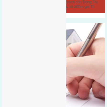
đường rộng 3m hướng Đông Bắc cách cầu Đông Trù
2,5km cách hội chợ triển lãm quốc tế 500m giá 13
triệu…