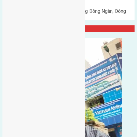
Cần bán đất 46m2 đất mặt đường Đông Ngàn, Đông
Hội, Đông Anh. Mặt tiền…
Đại Diện Công Ty