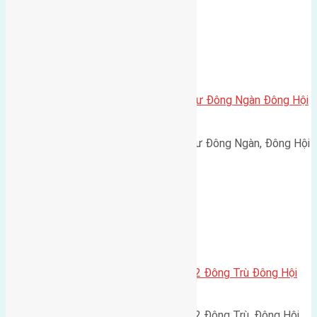
Xã Đông Hội
Cần bán 100m2 (4×25) đất thổ cư Đông Ngàn Đông Hội
đường rộng 3,5m
Cần bán 100m2 (4x25) đất thổ cư Đông Ngàn, Đông Hội
đường rộng 3,5m hướng…
Xã Đông Hội
Cần bán 66,3m đất khu đấu giá X2 Đông Trù Đông Hội
(lô góc hai mặt thoáng)
Cần bán 66,3m đất khu đấu giá X2 Đông Trù, Đông Hội,