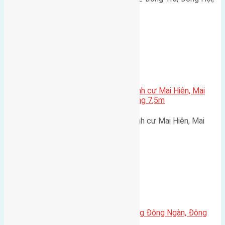
Đông Anh (lô góc hai mặt…
Xã Mai Lâm
Cần bán 56m2(3,5×16) đất tái định cư Mai Hiên, Mai
Lâm, Đông Anh, Hà Nội đường rộng 7,5m
Cần bán 56m2(3,5x16) đất tái định cư Mai Hiên, Mai
Lâm, Đông Anh, Hà Nội đường…
Xã Đông Hội
Cần bán đất 46m2 đất mặt đường Đông Ngàn, Đông
Hội, Đông Anh