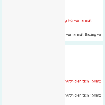
Xã Đông Hội
Một vị trí hiếm còn lại tại X1 Đông Hội với hai mặt
thoáng
Một góc tái định cư X1 Đông Hội với hai mặt thoáng và
trục đường 40m Diện…
Cầu Đông Trù
,
Xã Hải Bối
Cần bán đất phân lô biệt thự nhà vườn diện tích 150m2
(7,5×20)
Cần bán đất phân lô biệt thự nhà vườn diện tích 150m2
(7,5x20) đường rộng…