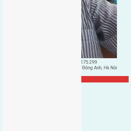
Đặng Đức Giảng: 0916.175.299
Phó chủ nhiệm hội nhà đất huyện Đông Anh, Hà Nội
TRANG CỘNG ĐỒNG