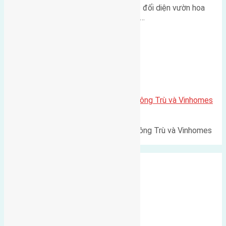
Lô đất tái định cư Mai Hiên 56m² đối diện vườn hoa
500m Diện tích: 56m² (3,5x16m).…
Xã Mai Lâm
Lô đất Lê Xá 103,6m2 gần cầu Đông Trù và Vinhomes
Cổ Loa
Lô đất Lê Xá 103,6m² gần cầu Đông Trù và Vinhomes
Cổ Loa Diện tích: 103,6m²…
Xã Nguyên Khê