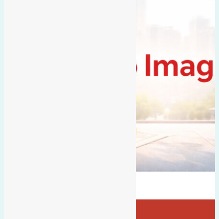
Bán Đất
gần hội chợ triển lãm quốc tế
Xuân canh
- tại
Xã Xuân Canh