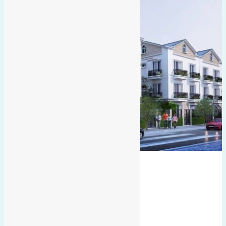
hướng tây
Đông trù
gần hội chợ triển lãm quốc tế
hướng tây bắc
Bán Đất
Gần Cầu Đông Trù
hai mặt tiền
đất thổ cư