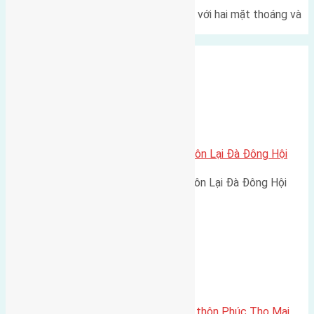
Một góc tái định cư X1 Đông Hội với hai mặt thoáng và
trục đường 40m Diện…
Xã Đông Hội
Cần bán 36m2 (4×9) nhà cấp 4 thôn Lại Đà Đông Hội
Cần bán 36m2 (4x9) nhà cấp 4 thôn Lại Đà Đông Hội
đường vào 2,5m hướng Nam…
Xã Mai Lâm
Cần bán ba lô đất 54m2 (4×13,5) thôn Phúc Thọ Mai