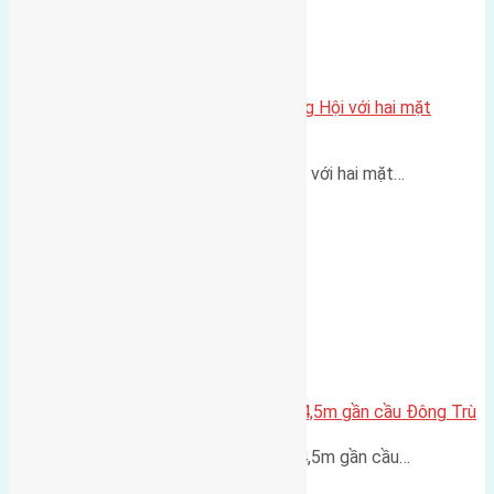
Một vị trí hiếm còn lại tại X1 Đông Hội với hai mặt
thoáng
Một góc tái định cư X1 Đông Hội với hai mặt…
Lô đất Lại Đà 52m2 mặt đường 4,5m gần cầu Đông Trù
Lô đất Lại Đà 52m² mặt đường 4,5m gần cầu…