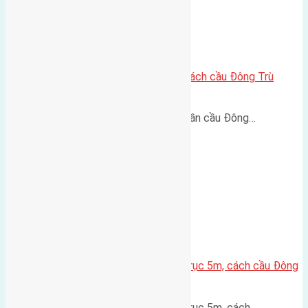
Lô đất Lại Đà 73m² – Trục 5m, cách cầu Đông Trù
400m
Lô đất Lại Đà 73m² – Trục 5m, gần cầu Đông…
Lô đất thổ cư Hội Phụ 70m² – Trục 5m, cách cầu Đông
Trù 600m
Lô đất thổ cư Hội Phụ 70m² – Trục 5m, cách…