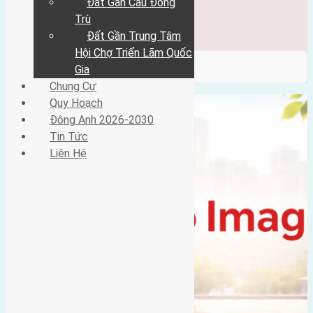
Đất Gần Cầu Đông
Đông Anh 2026-2030
Tin Tức
Trù
Liên Hệ
Đất Gần Trung Tâm
Hội Chợ Triển Lãm Quốc
/ Category / gần đường quốc lộ
Gia
Chung Cư
Quy Hoạch
Đông Anh 2026-2030
Tin Tức
Liên Hệ