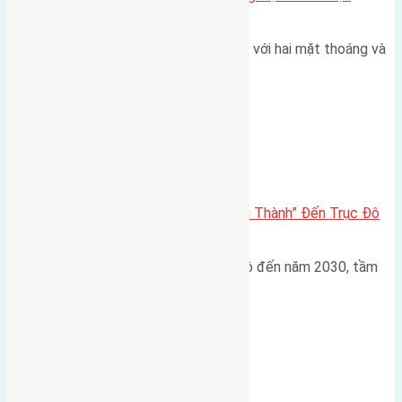
thoáng
Một góc tái định cư X1 Đông Hội với hai mặt thoáng và
trục đường 40m Diện…
Đông Anh 2026-2030
Đông Anh 2026: Từ “Huyện Ngoại Thành” Đến Trục Đô
Thị Đa Cực – Góc Nhìn Dữ Liệu
Trong bối cảnh Quy hoạch Thủ đô đến năm 2030, tầm
nhìn 2050 (với trọng tâm…
Xã Mai Lâm