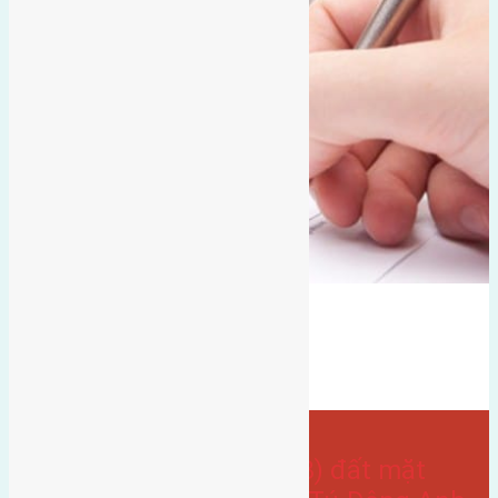
Bán Đất
Ngọc lôi
hướng tây nam
Đất mặt đường
hướng tây
gần đường quốc lộ
- tại
Xã Dục Tú
Cần bán 161m2 (7×23) đất mặt