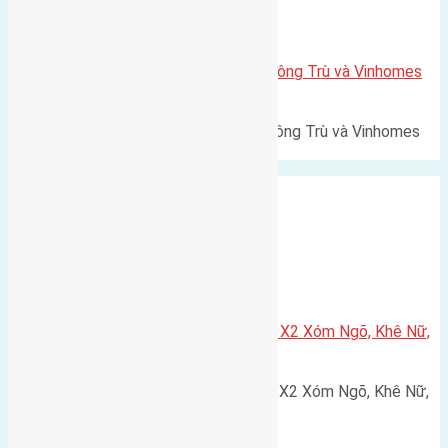
Xã Mai Lâm
Lô đất Lê Xá 103,6m2 gần cầu Đông Trù và Vinhomes
Cổ Loa
Lô đất Lê Xá 103,6m² gần cầu Đông Trù và Vinhomes
Cổ Loa Diện tích: 103,6m²…
Xã Nguyên Khê
Cần bán 75m2(5×15) đất đấu giá X2 Xóm Ngõ, Khê Nữ,
Nguyên Khê, Huyện Đông Anh
Cần bán 75m2(5x15) đất đấu giá X2 Xóm Ngõ, Khê Nữ,
Nguyên Khê, Huyện Đông Anh.…