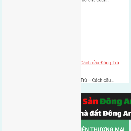
Lô đất thổ cư 60m² Đông Trù – Cách cầu Đông Trù
500m, vị trí thuận kết nối
Lô đất thổ cư 60m² Thôn Đông Trù – Cách cầu…
CÔNG TY TNHH MỘT THÀNH VIÊN THƯƠNG MẠI