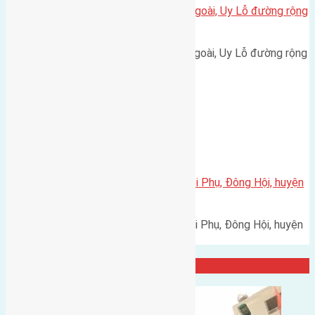
Cần bán 50m2 (5×10) đất Xóm Ngoài, Uy Lỗ đường rộng
6m
Cần bán 50m2 (5x10) đất Xóm Ngoài, Uy Lỗ đường rộng
6m hướng Đông Nam cách…
Xã Đông Hội
Cần bán 50m2(4,75×10,5) đất Hội Phụ, Đông Hội, huyện
Đông Anh
Cần bán 50m2(4,75x10,5) đất Hội Phụ, Đông Hội, huyện
Đông Anh đường vào 2,5m…
Đại Diện Công Ty