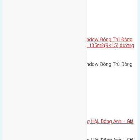
Cầu Đông Trù
,
Xã Đông Hội
Cần bán biệt thự song lập Eurowindow Đông Trù Đông
Hội Đông Anh Tp Hà Nội diện tích 135m2(9×15) đường
rộng 10m vỉa hè 5m
Cần bán biệt thự song lập Eurowindow Đông Trù Đông
Hội Đông Anh Tp Hà Nội diện…
Xã Đông Hội
Bán đất 80m² tái định cư X1 Đông Hội, Đông Anh – Giá
165 triệu/m²