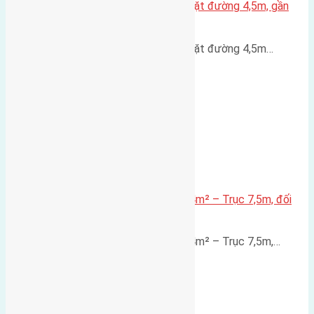
Nhà 3,5 tầng Đông Hội 60m² – mặt đường 4,5m, gần
cầu Tứ Liên
Nhà 3,5 tầng Đông Hội 60m² – mặt đường 4,5m…
Lô đất mặt đường Đông Hội 73,4m² – Trục 7,5m, đối
diện vườn hoa
Lô đất mặt đường Đông Hội 73,4m² – Trục 7,5m,…