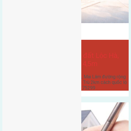
Lộc Hà
gần đường quốc lộ
Bán Đất
- tại
Xã Mai Lâm
Cần bán 60m2 (5×12) đất Lộc Hà,
Mai Lâm đường rộng 4,5m
Cần bán 60m2 (5x12) đất Lộc Hà, Mai Lâm đường rộng
4,5m hướng Đông cách cầu Đông Trù 2km cách quốc lộ
3 600m giá 18 triệu liên hệ 0916175299 .