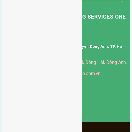
DỊCH VỤ VẬN TẢI HỒNG HÀ.
HONG HA TRANSPORT TRADING SERVICES ONE
MEMBER COMPANY LIMITED.
Mã số thuế: 0101346678
Trụ sở: thôn Trung Thôn, Xã Đông Hội, Huyện Đông Anh, TP. Hà
Nội, Việt Nam.
51 Đường Đông Hội, Đông Hội, Đông Anh,
Văn phòng giao dịch:
Hà Nội
https://batdongsandonganh24h.com.vn
Website:
ducgiang090970@gmail.com
Email:
0916-175-299
Hotline:
Chính sách bảo mật
3905
Ngày chạy
130
Tháng hoạt động
10
Năm đã qua
1066
Tin Bán Đất