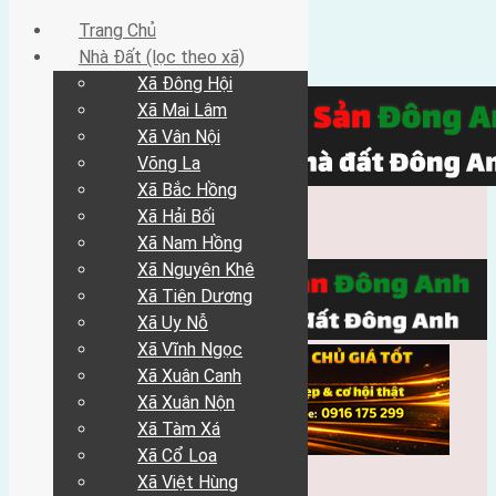
Trang Chủ
Nhà Đất (lọc theo xã)
Xã Đông Hội
Xã Mai Lâm
Xã Vân Nội
Võng La
Xã Bắc Hồng
Xã Hải Bối
Xã Nam Hồng
Xã Nguyên Khê
Xã Tiên Dương
Xã Uy Nỗ
Xã Vĩnh Ngọc
Xã Xuân Canh
Xã Xuân Nộn
Xã Tàm Xá
Xã Cổ Loa
Xã Việt Hùng
Trang Chủ