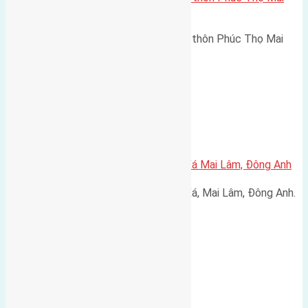
Lâm
Cần bán ba lô đất 54m2 (4x13,5) thôn Phúc Thọ Mai
Lâm đường rộng 2,7m hướng…
Xã Mai Lâm
Bán nhà hai tầng mặt đường Lê Xá Mai Lâm, Đông Anh
Bán nhà hai tầng mặt đường Lê Xá, Mai Lâm, Đông Anh.
Đường rộng 6m hướng…
Xã Uy Nỗ