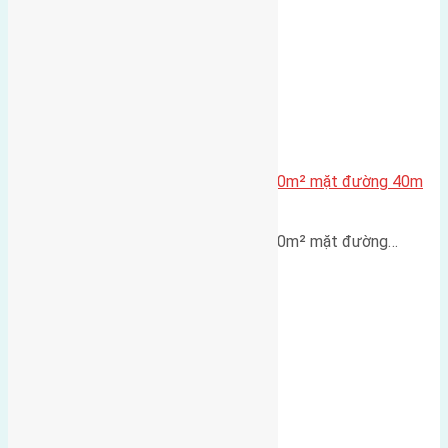
Lô đất tái định cư X1 Đông Hội 80m² mặt đường 40m
gần cầu Đông Trù
Lô đất tái định cư X1 Đông Hội 80m² mặt đường…