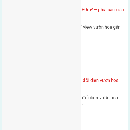
Cần bán Đất đấu giá X2 Thái Bình 80m² – phía sau giáp
đường và vườn hoa
Lô đất đấu giá X2 Thái Bình 80m² view vườn hoa gần
cầu Tứ Liên Diện tích:…
Xã Mai Lâm
Lô đất tái định cư Mai Hiên 56m2 đối diện vườn hoa
500m
Lô đất tái định cư Mai Hiên 56m² đối diện vườn hoa
500m Diện tích: 56m² (3,5x16m).…