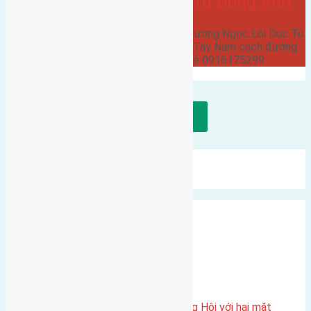
đường Ngọc Lôi Dục Tú Đông Anh
Cần bán 161m2 (7x23) đất mặt đường Ngọc Lôi Dục Tú
Đông Anh đường rộng 6m hướng Tây Nam cách đường
quốc lộ 200m giá 12,5 triệu liên hệ 0916175299 .
Tải thêm bài viết
Mới Nhất
Xu Hướng
Ngẫu Nhiên
Xã Đông Hội
Một vị trí hiếm còn lại tại X1 Đông Hội với hai mặt