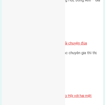
Bán đất 80m² tái định cư X1 Đông Hội, Đông Anh – Giá
165 triệu/m² Thông tin…
Chung cư
Nhà Đất bán tại Việt Nam đâu phải chuyện đùa
Theo như nhận định chung của các chuyên gia thì thị
trường bất động sản (BĐS)…
Xã Đông Hội
Một vị trí hiếm còn lại tại X1 Đông Hội với hai mặt
thoáng