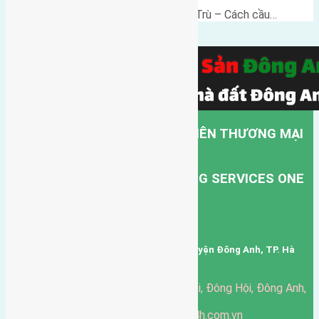
Lô đất thổ cư 60m² Thôn Đông Trù – Cách cầu…
CÔNG TY TNHH MỘT THÀNH VIÊN THƯƠNG MẠI
DỊCH VỤ VẬN TẢI HỒNG HÀ.
HONG HA TRANSPORT TRADING SERVICES ONE
MEMBER COMPANY LIMITED.
Mã số thuế: 0101346678
Trụ sở: thôn Trung Thôn, Xã Đông Hội, Huyện Đông Anh, TP. Hà
Nội, Việt Nam.
51 Đường Đông Hội, Đông Hội, Đông Anh,
Văn phòng giao dịch:
Hà Nội
https://batdongsandonganh24h.com.vn
Website: