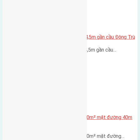
Lô đất Lại Đà 52m2 mặt đường 4,5m gần cầu Đông Trù
Lô đất Lại Đà 52m² mặt đường 4,5m gần cầu…
Lô đất tái định cư X1 Đông Hội 80m² mặt đường 40m
gần cầu Đông Trù
Lô đất tái định cư X1 Đông Hội 80m² mặt đường…