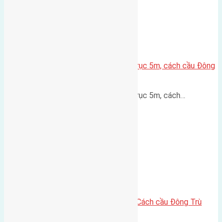
Lô đất thổ cư Hội Phụ 70m² – Trục 5m, cách cầu Đông
Trù 600m
Lô đất thổ cư Hội Phụ 70m² – Trục 5m, cách…
Lô đất thổ cư 60m² Đông Trù – Cách cầu Đông Trù
500m, vị trí thuận kết nối