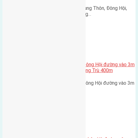
Cần bán 112,5m2(5x22,5) đất Trung Thôn, Đông Hội,
Đông Anh đường rộng 4,5m hướng…
Cầu Đông Trù
,
Xã Đông Hội
Cần bán 80m (5×16) đất Lại Đà Đông Hội đường vào 3m
cách đường to 15m cách cầu Đông Trù 400m
Cần bán 80m (5x16) đất Lại Đà Đông Hội đường vào 3m
cách đường to 15m cách…
Xã Mai Lâm