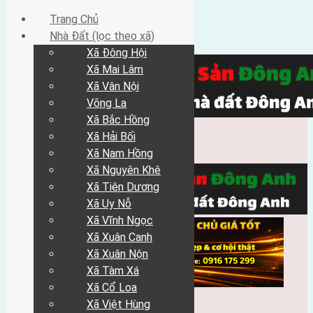
Trang Chủ
Nhà Đất (lọc theo xã)
Xã Đông Hội
Xã Mai Lâm
Xã Vân Nội
Võng La
Xã Bắc Hồng
Xã Hải Bối
Xã Nam Hồng
Xã Nguyên Khê
Xã Tiên Dương
Xã Uy Nỗ
Xã Vĩnh Ngọc
Xã Xuân Canh
Xã Xuân Nộn
Xã Tàm Xá
Xã Cổ Loa
Xã Việt Hùng
Trang Chủ