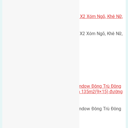
Xã Nguyên Khê
Cần bán 75m2(5×15) đất đấu giá X2 Xóm Ngõ, Khê Nữ,
Nguyên Khê, Huyện Đông Anh
Cần bán 75m2(5x15) đất đấu giá X2 Xóm Ngõ, Khê Nữ,
Nguyên Khê, Huyện Đông Anh.…
Cầu Đông Trù
,
Xã Đông Hội
Cần bán biệt thự song lập Eurowindow Đông Trù Đông
Hội Đông Anh Tp Hà Nội diện tích 135m2(9×15) đường
rộng 10m vỉa hè 5m
Cần bán biệt thự song lập Eurowindow Đông Trù Đông
Hội Đông Anh Tp Hà Nội diện…