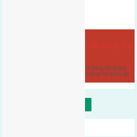
đông trù đông hội
Bán Đất
hướng tây nam
hướng tây
Gần Cầu Đông Trù
- tại
Xã Đông Hội
Cần bán 50m2 (5,5×9) đất Đông Trù
Đông Hội
Cần bán 50m2 (5,5x9) đất Đông Trù Đông Hội đường
rộng 5m hướng Tây Nam cách cầu Đông Trù 300m giá
17,5 triệu liên hệ 0916175299 .
Tải thêm bài viết
Mới Nhất
Xu Hướng
Ngẫu Nhiên