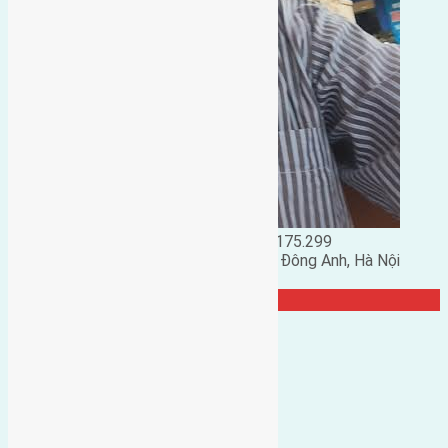
Đặng Đức Giảng: 0916.175.299
Phó chủ nhiệm hội nhà đất huyện Đông Anh, Hà Nội
TRANG CỘNG ĐỒNG