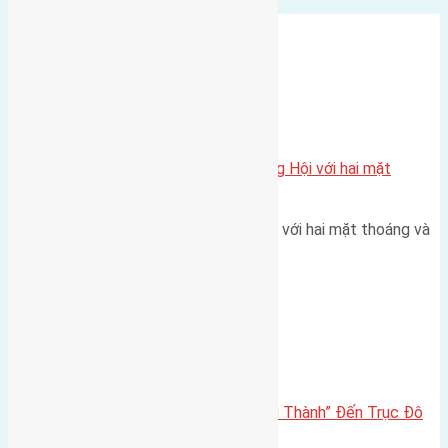
Xã Đông Hội
Một vị trí hiếm còn lại tại X1 Đông Hội với hai mặt
thoáng
Một góc tái định cư X1 Đông Hội với hai mặt thoáng và
trục đường 40m Diện…
Đông Anh 2026-2030
Đông Anh 2026: Từ “Huyện Ngoại Thành” Đến Trục Đô
Thị Đa Cực – Góc Nhìn Dữ Liệu