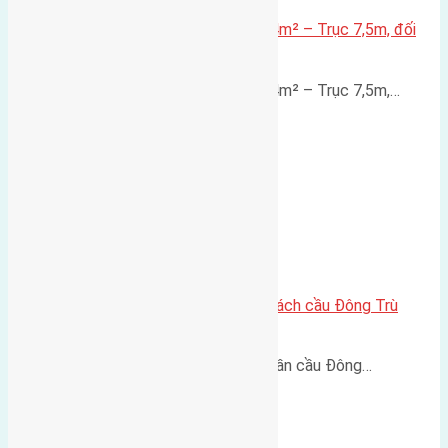
Lô đất mặt đường Đông Hội 73,4m² – Trục 7,5m, đối
diện vườn hoa
Lô đất mặt đường Đông Hội 73,4m² – Trục 7,5m,…
Lô đất Lại Đà 73m² – Trục 5m, cách cầu Đông Trù
400m
Lô đất Lại Đà 73m² – Trục 5m, gần cầu Đông…