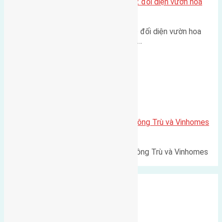
Lô đất tái định cư Mai Hiên 56m2 đối diện vườn hoa
500m
Lô đất tái định cư Mai Hiên 56m² đối diện vườn hoa
500m Diện tích: 56m² (3,5x16m).…
Xã Mai Lâm
Lô đất Lê Xá 103,6m2 gần cầu Đông Trù và Vinhomes
Cổ Loa
Lô đất Lê Xá 103,6m² gần cầu Đông Trù và Vinhomes
Cổ Loa Diện tích: 103,6m²…