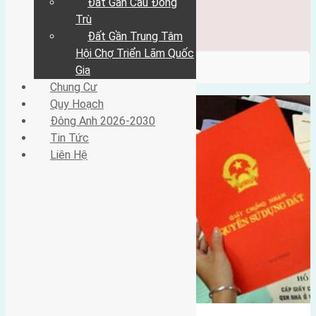
Đất Gần Cầu Đông
Đông Anh 2026-2030
Tin Tức
Trù
Liên Hệ
Đất Gần Trung Tâm
Hội Chợ Triển Lãm Quốc
/ Category / đông trù đông hội
Gia
Chung Cư
Quy Hoạch
Đông Anh 2026-2030
Tin Tức
Liên Hệ
Đông trù