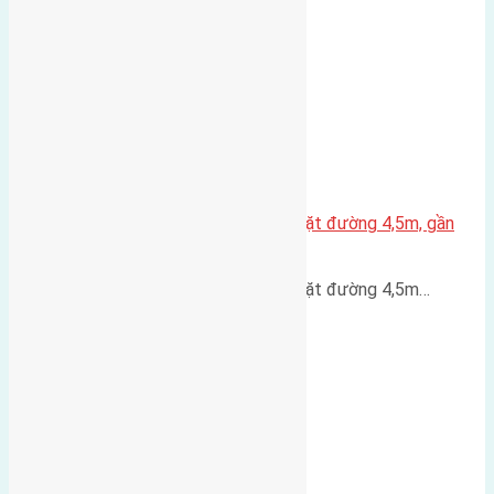
Nhà 3,5 tầng Đông Hội 60m² – mặt đường 4,5m, gần
cầu Tứ Liên
Nhà 3,5 tầng Đông Hội 60m² – mặt đường 4,5m…