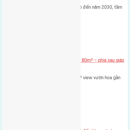
Trong bối cảnh Quy hoạch Thủ đô đến năm 2030, tầm
nhìn 2050 (với trọng tâm…
Xã Mai Lâm
Cần bán Đất đấu giá X2 Thái Bình 80m² – phía sau giáp
đường và vườn hoa
Lô đất đấu giá X2 Thái Bình 80m² view vườn hoa gần
cầu Tứ Liên Diện tích:…
Xã Mai Lâm