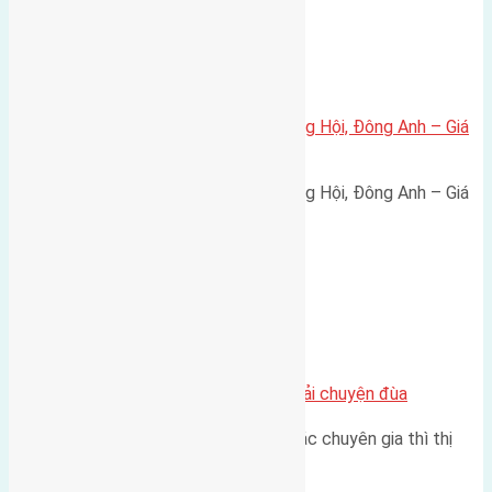
Xã Đông Hội
Bán đất 80m² tái định cư X1 Đông Hội, Đông Anh – Giá
165 triệu/m²
Bán đất 80m² tái định cư X1 Đông Hội, Đông Anh – Giá
165 triệu/m² Thông tin…
Chung cư
Nhà Đất bán tại Việt Nam đâu phải chuyện đùa
Theo như nhận định chung của các chuyên gia thì thị
trường bất động sản (BĐS)…