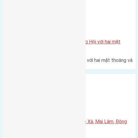
Xã Đông Hội
Một vị trí hiếm còn lại tại X1 Đông Hội với hai mặt
thoáng
Một góc tái định cư X1 Đông Hội với hai mặt thoáng và
trục đường 40m Diện…
Xã Mai Lâm
Cần bán 45,8m2(3,7×12,4) đất Lê Xá, Mai Lâm, Đông
Anh đường rộng 2,6m