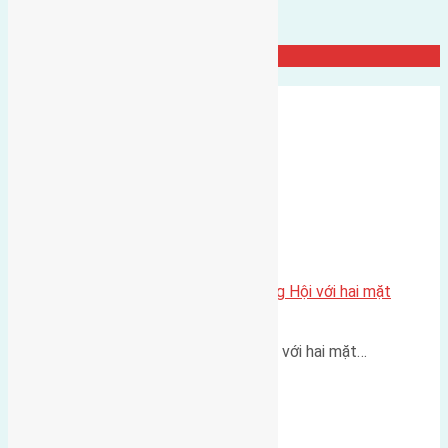
Đất Đông Hội
Một vị trí hiếm còn lại tại X1 Đông Hội với hai mặt
thoáng
Một góc tái định cư X1 Đông Hội với hai mặt…