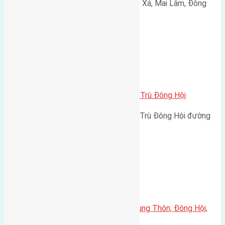
Cần bán 45,8m2(3,7x12,4) đất Lê Xá, Mai Lâm, Đông
Anh đường rộng 2,6m hướng…
Xã Đông Hội
Cần bán 45m2(4,5×10) đất Đông Trù Đông Hội
Cần bán 45m2(4,5x10) đất Đông Trù Đông Hội đường
vào 2,5m. hướng Đông Bắc…
Xã Đông Hội
Cần bán 112,5m2(5×22,5) đất Trung Thôn, Đông Hội,
Đông Anh đường rộng 4,5m