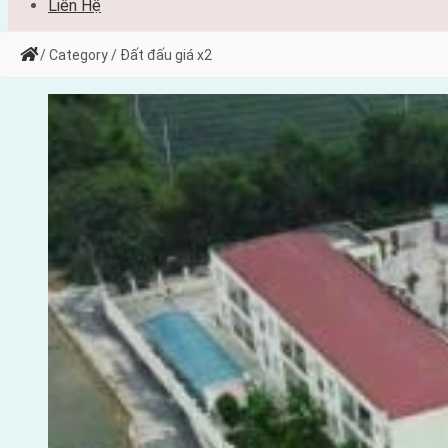
Liên Hệ
/ Category / Đất đấu giá x2