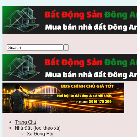
Trang Chủ
Nhà Đất (lọc theo xã)
Xã Đông Hội