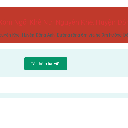
 Xóm Ngõ, Khê Nữ, Nguyên Khê, Huyện Đô
guyên Khê, Huyện Đông Anh. Đường rộng 6m vỉa hè 3m hướng Đ
Tải thêm bài viết