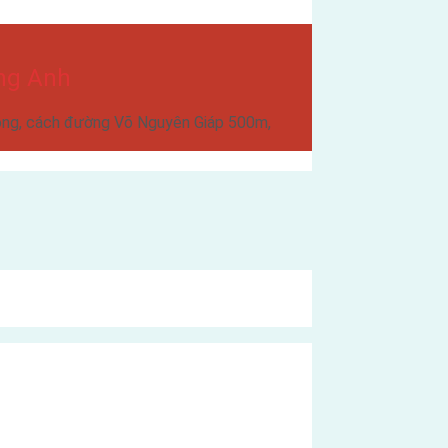
ng Anh
ông, cách đường Võ Nguyên Giáp 500m,