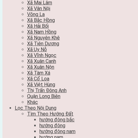
Xã Mai Lâm
Xã Vân Nội
Võng La
Xã Bắc Hồng
Xã Hải Bối
Xã Nam Hồng
Xã Nguyên Khê
Xã Tiên Dương
Xã Uy Nỗ
Xã Vĩnh Ngọc
Xã Xuân Canh
Xã Xuân Nộn
Xã Tàm Xá
Xã Cổ Loa
Xã Việt Hùng
Thị Trấn Đông Anh
Quận Long Biên
Khác
Lọc Theo Nội Dung
Tìm Theo Hướng Đất
hướng đông bắc
hướng đông
hướng đông nam
hướng nam