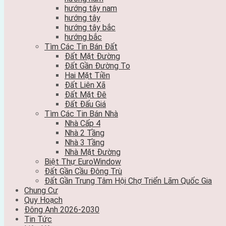
hướng tây nam
hướng tây
hướng tây bắc
hướng bắc
Tìm Các Tin Bán Đất
Đất Mặt Đường
Đất Gần Đường To
Hai Mặt Tiền
Đất Liên Xã
Đất Mặt Đê
Đất Đấu Giá
Tìm Các Tin Bán Nhà
Nhà Cấp 4
Nhà 2 Tầng
Nhà 3 Tầng
Nhà Mặt Đường
Biệt Thự EuroWindow
Đất Gần Cầu Đông Trù
Đất Gần Trung Tâm Hội Chợ Triển Lãm Quốc Gia
Chung Cư
Quy Hoạch
Đông Anh 2026-2030
Tin Tức