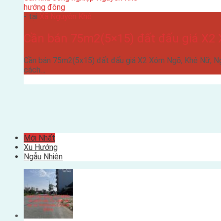
hướng đông
- tại
Xã Nguyên Khê
Cần bán 75m2(5×15) đất đấu giá X2
Cần bán 75m2(5x15) đất đấu giá X2 Xóm Ngõ, Khê Nữ, N
cách…
Mới Nhất
Xu Hướng
Ngẫu Nhiên