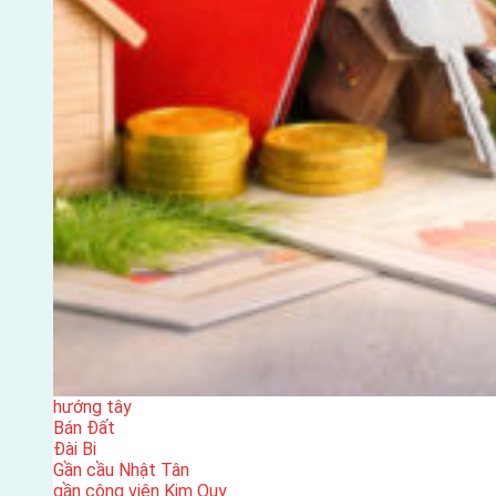
hướng tây
Bán Đất
Đài Bi
Gần cầu Nhật Tân
gần công viên Kim Quy