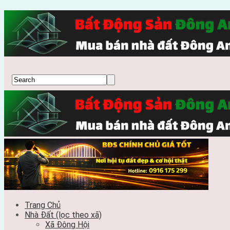
Trang Chủ
Nhà Đất (lọc theo xã)
Xã Đông Hội