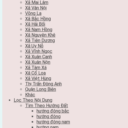
Xã Mai Lâm
Xã Vân Nội
Võng La
Xã Bắc Hồng
Xã Hải Bối
Xã Nam Hồng
Xã Nguyên Khê
Xã Tiên Dương
Xã Uy Nỗ
Xã Vĩnh Ngọc
Xã Xuân Canh
Xã Xuân Nộn
Xã Tàm Xá
Xã Cổ Loa
Xã Việt Hùng
Thị Trấn Đông Anh
Quận Long Biên
Khác
Lọc Theo Nội Dung
Tìm Theo Hướng Đất
hướng đông bắc
hướng đông
hướng đông nam
hướng nam