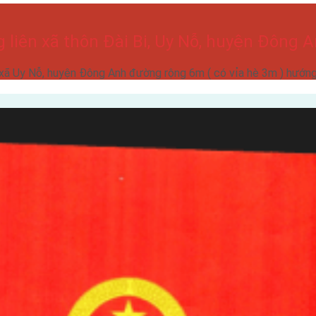
liên xã thôn Đài Bi, Uy Nỗ, huyện Đông
 xã Uy Nỗ, huyện Đông Anh đường rộng 6m ( có vỉa hè 3m ) hướ