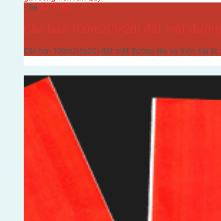
- tại
Xã Uy Nỗ
Cần bán 100m2(5×20) đất mặt đường 
Cần bán 100m2(5x20) đất mặt đường liên xã thôn Đài Bi,