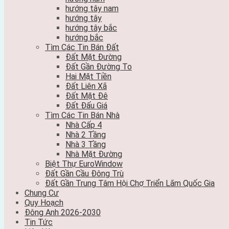
hướng tây nam
hướng tây
hướng tây bắc
hướng bắc
Tìm Các Tin Bán Đất
Đất Mặt Đường
Đất Gần Đường To
Hai Mặt Tiền
Đất Liên Xã
Đất Mặt Đê
Đất Đấu Giá
Tìm Các Tin Bán Nhà
Nhà Cấp 4
Nhà 2 Tầng
Nhà 3 Tầng
Nhà Mặt Đường
Biệt Thự EuroWindow
Đất Gần Cầu Đông Trù
Đất Gần Trung Tâm Hội Chợ Triển Lãm Quốc Gia
Chung Cư
Quy Hoạch
Đông Anh 2026-2030
Tin Tức