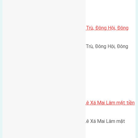
Xã Đông Hội
Cần bán 45m2(4,5×10) đất Đông Trù, Đông Hội, Đông
Anh, Hà Nội
Cần bán 45m2(4,5x10) đất Đông Trù, Đông Hội, Đông
Anh, Hà Nội. đường rộng…
Xã Mai Lâm
Cần bán 120m2 đất mặt đường Lê Xá Mai Lâm mặt tiền
6×12 đường rộng 8m
Cần bán 120m2 đất mặt đường Lê Xá Mai Lâm mặt
tiền 6x12 đường rộng 8m…