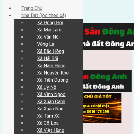
Trang Chủ
Nhà Đất (lọc theo xã)
Xã Đông Hội
Xã Mai Lâm
Xã Vân Nội
Võng La
Xã Bắc Hồng
Xã Hải Bối
Xã Nam Hồng
Xã Nguyên Khê
Xã Tiên Dương
Xã Uy Nỗ
Xã Vĩnh Ngọc
Xã Xuân Canh
Xã Xuân Nộn
Xã Tàm Xá
Xã Cổ Loa
Xã Việt Hùng
Trang Chủ