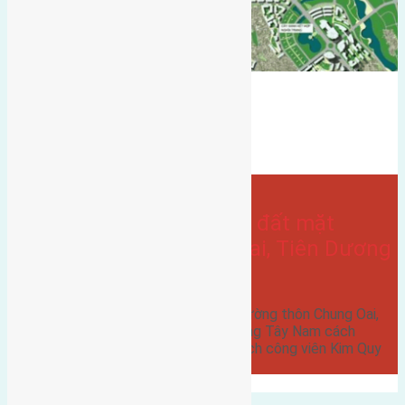
hướng tây
Đất mặt đường
gần đường Võ Nguyên Giáp
Chung Oai
hướng tây nam
Bán Đất
- tại
Xã Tiên Dương
Cần bán 60m2 (4×15) đất mặt
đường thôn Chung Oai, Tiên Dương
đường rộng 8m
Cần bán 60m2 (4x15) đất mặt đường thôn Chung Oai,
Tiên Dương đường rộng 8m hướng Tây Nam cách
đường Võ Nguyên Giáp 500m cách công viên Kim Quy
1,5km giá 26 triệu…