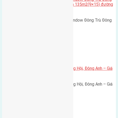
Hội Đông Anh Tp Hà Nội diện tích 135m2(9×15) đường
rộng 10m vỉa hè 5m
Cần bán biệt thự song lập Eurowindow Đông Trù Đông
Hội Đông Anh Tp Hà Nội diện…
Xã Đông Hội
Bán đất 80m² tái định cư X1 Đông Hội, Đông Anh – Giá
165 triệu/m²
Bán đất 80m² tái định cư X1 Đông Hội, Đông Anh – Giá
165 triệu/m² Thông tin…