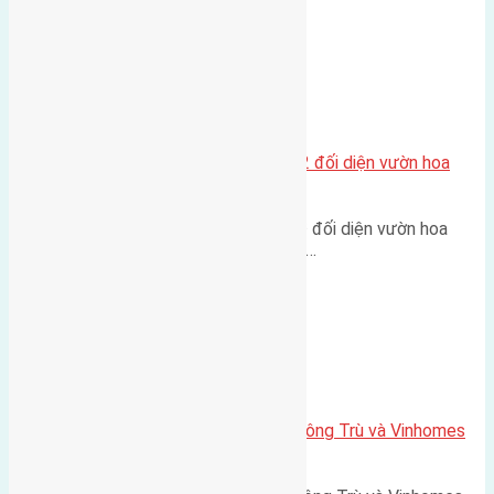
Xã Mai Lâm
Lô đất tái định cư Mai Hiên 56m2 đối diện vườn hoa
500m
Lô đất tái định cư Mai Hiên 56m² đối diện vườn hoa
500m Diện tích: 56m² (3,5x16m).…
Xã Mai Lâm
Lô đất Lê Xá 103,6m2 gần cầu Đông Trù và Vinhomes
Cổ Loa