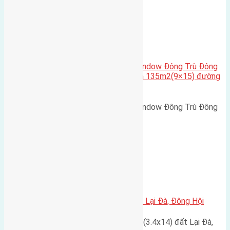
Cầu Đông Trù
,
Xã Đông Hội
Cần bán biệt thự song lập Eurowindow Đông Trù Đông
Hội Đông Anh Tp Hà Nội diện tích 135m2(9×15) đường
rộng 10m vỉa hè 5m
Cần bán biệt thự song lập Eurowindow Đông Trù Đông
Hội Đông Anh Tp Hà Nội diện…
Xã Đông Hội
Cần bán đất 47.6m2 (3.4×14) đất Lại Đà, Đông Hội
Cần bán đất có diện tích 47.6m2 (3.4x14) đất Lại Đà,