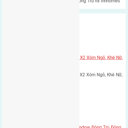
Lô đất Lê Xá 103,6m² gần cầu Đông Trù và Vinhomes
Cổ Loa Diện tích: 103,6m²…
Xã Nguyên Khê
Cần bán 75m2(5×15) đất đấu giá X2 Xóm Ngõ, Khê Nữ,
Nguyên Khê, Huyện Đông Anh
Cần bán 75m2(5x15) đất đấu giá X2 Xóm Ngõ, Khê Nữ,
Nguyên Khê, Huyện Đông Anh.…
Cầu Đông Trù
,
Xã Đông Hội
Cần bán biệt thự song lập Eurowindow Đông Trù Đông