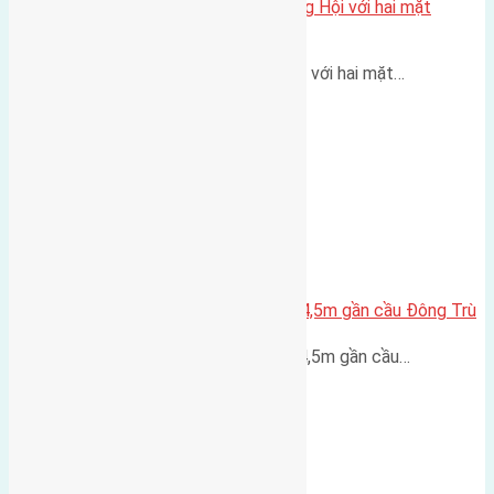
Một vị trí hiếm còn lại tại X1 Đông Hội với hai mặt
thoáng
Một góc tái định cư X1 Đông Hội với hai mặt…
Lô đất Lại Đà 52m2 mặt đường 4,5m gần cầu Đông Trù
Lô đất Lại Đà 52m² mặt đường 4,5m gần cầu…