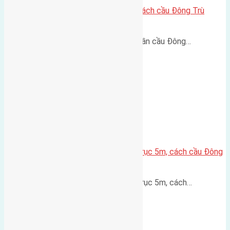
Lô đất Lại Đà 73m² – Trục 5m, cách cầu Đông Trù
400m
Lô đất Lại Đà 73m² – Trục 5m, gần cầu Đông…
Lô đất thổ cư Hội Phụ 70m² – Trục 5m, cách cầu Đông
Trù 600m
Lô đất thổ cư Hội Phụ 70m² – Trục 5m, cách…