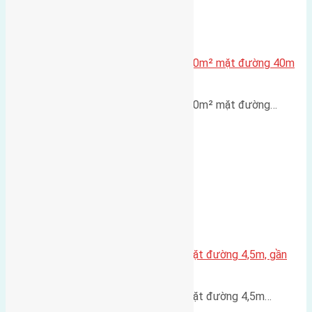
Lô đất tái định cư X1 Đông Hội 80m² mặt đường 40m
gần cầu Đông Trù
Lô đất tái định cư X1 Đông Hội 80m² mặt đường…
Nhà 3,5 tầng Đông Hội 60m² – mặt đường 4,5m, gần
cầu Tứ Liên
Nhà 3,5 tầng Đông Hội 60m² – mặt đường 4,5m…