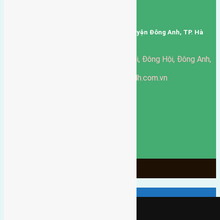
Mã số thuế: 0101346678
Trụ sở: thôn Trung Thôn, Xã Đông Hội, Huyện Đông Anh, TP. Hà
Nội, Việt Nam.
51 Đường Đông Hội, Đông Hội, Đông Anh,
Văn phòng giao dịch:
Hà Nội
https://batdongsandonganh24h.com.vn
Website:
ducgiang090970@gmail.com
Email:
0916-175-299
Hotline:
Chính sách bảo mật
3902
Ngày chạy
130
Tháng hoạt động
10
Năm đã qua
1066
Tin Bán Đất