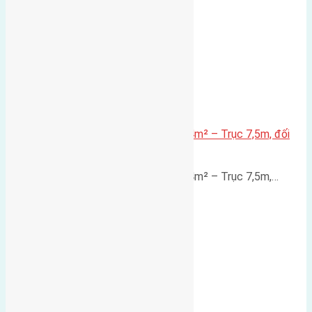
Lô đất mặt đường Đông Hội 73,4m² – Trục 7,5m, đối
diện vườn hoa
Lô đất mặt đường Đông Hội 73,4m² – Trục 7,5m,…