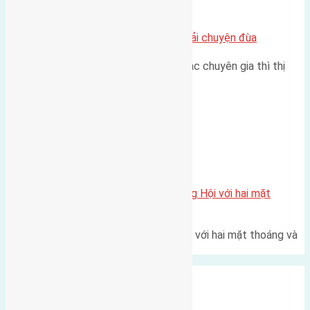
Chung cư
Nhà Đất bán tại Việt Nam đâu phải chuyện đùa
Theo như nhận định chung của các chuyên gia thì thị
trường bất động sản (BĐS)…
Xã Đông Hội
Một vị trí hiếm còn lại tại X1 Đông Hội với hai mặt
thoáng
Một góc tái định cư X1 Đông Hội với hai mặt thoáng và
trục đường 40m Diện…