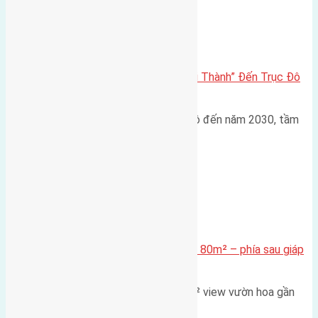
Đông Anh 2026-2030
Đông Anh 2026: Từ “Huyện Ngoại Thành” Đến Trục Đô
Thị Đa Cực – Góc Nhìn Dữ Liệu
Trong bối cảnh Quy hoạch Thủ đô đến năm 2030, tầm
nhìn 2050 (với trọng tâm…
Xã Mai Lâm
Cần bán Đất đấu giá X2 Thái Bình 80m² – phía sau giáp
đường và vườn hoa
Lô đất đấu giá X2 Thái Bình 80m² view vườn hoa gần
cầu Tứ Liên Diện tích:…