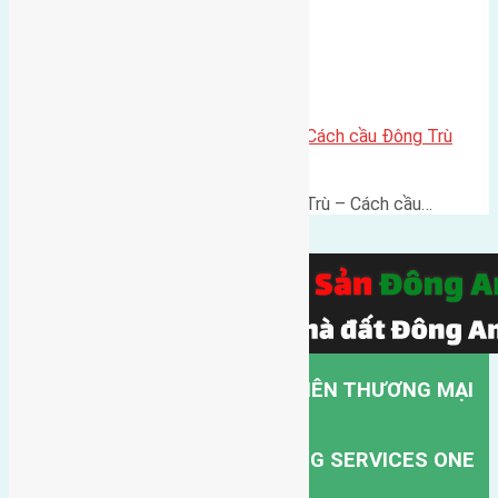
Lô đất thổ cư 60m² Đông Trù – Cách cầu Đông Trù
500m, vị trí thuận kết nối
Lô đất thổ cư 60m² Thôn Đông Trù – Cách cầu…
CÔNG TY TNHH MỘT THÀNH VIÊN THƯƠNG MẠI
DỊCH VỤ VẬN TẢI HỒNG HÀ.
HONG HA TRANSPORT TRADING SERVICES ONE
MEMBER COMPANY LIMITED.