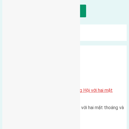
Tải thêm bài viết
Mới Nhất
Xu Hướng
Ngẫu Nhiên
Xã Đông Hội
Một vị trí hiếm còn lại tại X1 Đông Hội với hai mặt
thoáng
Một góc tái định cư X1 Đông Hội với hai mặt thoáng và
trục đường 40m Diện…