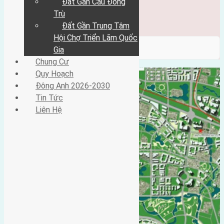
Đất Gần Cầu Đông
Đông Anh 2026-2030
Tin Tức
Trù
Liên Hệ
Đất Gần Trung Tâm
Hội Chợ Triển Lãm Quốc
/ Category / Chung Oai
Gia
Chung Cư
Quy Hoạch
Đông Anh 2026-2030
Tin Tức
Liên Hệ