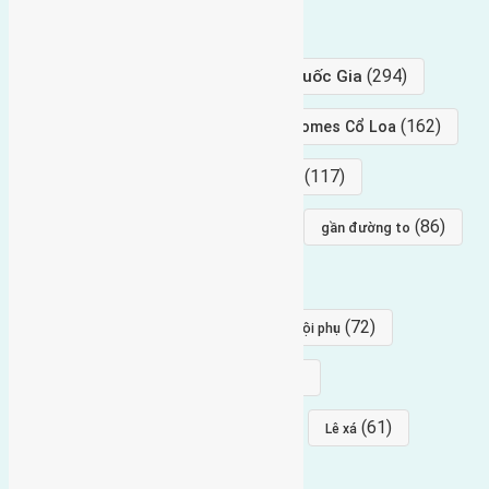
hướng tây
(406)
(294)
gần trung tâm hội Chợ triển Lãm Quốc Gia
(239)
(162)
hướng tây nam
gần Vinhomes Cổ Loa
(154)
(117)
hướng nam
hướng tây bắc
(96)
(88)
(86)
hướng bắc
Đông trù
gần đường to
(84)
(82)
đông ngàn
Lại Đà
(77)
(72)
Thái Bình, Mai Lâm, Đông Anh
hội phụ
(68)
(68)
Mai hiên
hướng đông nam
(64)
(64)
(61)
đất đấu giá
Phúc Thọ
Lê xá