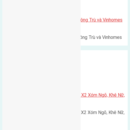
Xã Mai Lâm
Lô đất Lê Xá 103,6m2 gần cầu Đông Trù và Vinhomes
Cổ Loa
Lô đất Lê Xá 103,6m² gần cầu Đông Trù và Vinhomes
Cổ Loa Diện tích: 103,6m²…
Xã Nguyên Khê
Cần bán 75m2(5×15) đất đấu giá X2 Xóm Ngõ, Khê Nữ,
Nguyên Khê, Huyện Đông Anh
Cần bán 75m2(5x15) đất đấu giá X2 Xóm Ngõ, Khê Nữ,
Nguyên Khê, Huyện Đông Anh.…