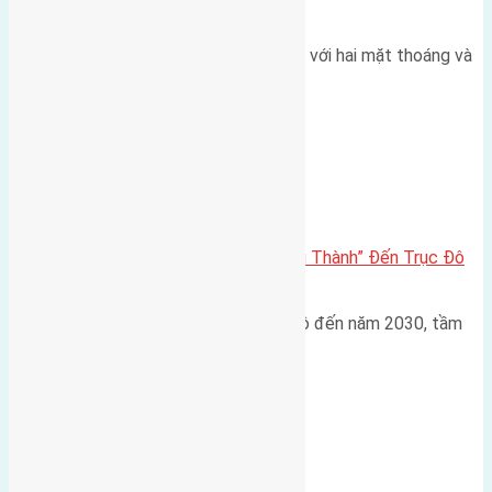
thoáng
Một góc tái định cư X1 Đông Hội với hai mặt thoáng và
trục đường 40m Diện…
Đông Anh 2026-2030
Đông Anh 2026: Từ “Huyện Ngoại Thành” Đến Trục Đô
Thị Đa Cực – Góc Nhìn Dữ Liệu
Trong bối cảnh Quy hoạch Thủ đô đến năm 2030, tầm
nhìn 2050 (với trọng tâm…
Xã Mai Lâm