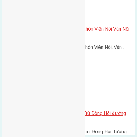
Cần bán 48m (4×12) đất thổ cư thôn Viên Nội Vân Nội
đường rộng 2,5m
Cần bán 48m (4x12) đất thổ cư thôn Viên Nội, Vân…
Cần bán 78m2 (6×13) đất Đông Trù Đông Hội đường
rộng 5m
Cần bán 78m2 (6x13) đất Đông Trù, Đông Hội đường…