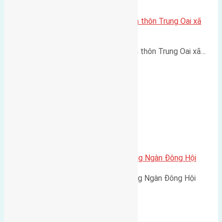
Cần bán 80m2 (4×20) đất đấu giá thôn Trung Oai xã
Tiên Dương đường rộng 8m
Cần bán 80m2 (4x20) đất đấu giá thôn Trung Oai xã…
Cần bán 45m2 (3,75×12) đất Đông Ngàn Đông Hội
Cần bán 45m2 (3,75x12) đất Đông Ngàn Đông Hội
đường…