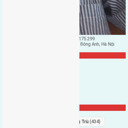
Đặng Đức Giảng: 0916.175.299
Phó chủ nhiệm hội nhà đất huyện Đông Anh, Hà Nội
TRANG CỘNG ĐỒNG
Từ Khóa Nổi Bật
Bán Đất
(927)
Gần Cầu Đông Trù
(434)