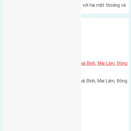
Một góc tái định cư X1 Đông Hội với hai mặt thoáng và
trục đường 40m Diện…
Xã Mai Lâm
Cần bán 42,8m2(4,51×9,5) đất Thái Bình, Mai Lâm, Đông
Anh
Cần bán 42,8m2(4,51x9,5) đất Thái Bình, Mai Lâm, Đông
Anh đường rộng 2,4m hướng…
Xã Mai Lâm