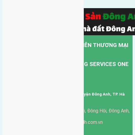
CÔNG TY TNHH MỘT THÀNH VIÊN THƯƠNG MẠI
DỊCH VỤ VẬN TẢI HỒNG HÀ.
HONG HA TRANSPORT TRADING SERVICES ONE
MEMBER COMPANY LIMITED.
Mã số thuế: 0101346678
Trụ sở: thôn Trung Thôn, Xã Đông Hội, Huyện Đông Anh, TP. Hà
Nội, Việt Nam.
51 Đường Đông Hội, Đông Hội, Đông Anh,
Văn phòng giao dịch:
Hà Nội
https://batdongsandonganh24h.com.vn
Website:
ducgiang090970@gmail.com
Email:
0916-175-299
Hotline: