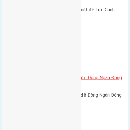
Cần bán 153,5m2 (7,6x20,2) đất mặt đê Lực Canh
Xuân…
Cần bán 121m2(5,5×22) đất mặt đê Đông Ngàn Đông
Hội đường rộng 5m
Cần bán 121m2(5,5x22) đất mặt đê Đông Ngàn Đông…