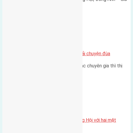
165 triệu/m² Thông tin…
Chung cư
Nhà Đất bán tại Việt Nam đâu phải chuyện đùa
Theo như nhận định chung của các chuyên gia thì thị
trường bất động sản (BĐS)…
Xã Đông Hội
Một vị trí hiếm còn lại tại X1 Đông Hội với hai mặt
thoáng