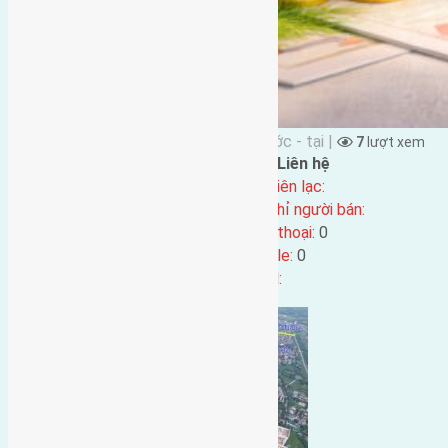
Đặng Đức Giảng đăng vào 7 tháng Trước - tại |
7
lượt xem
Đặc điểm BĐS
Liên hệ
Địa chỉ:
Tên liên lạc:
Mã số:
5412
Địa chỉ người bán:
Loại tin:
Điện thoại:
0
Ngày đăng:
7 tháng Trước
Mobile:
0
Ngày cập nhật lại:
7 tháng Trước
Email: