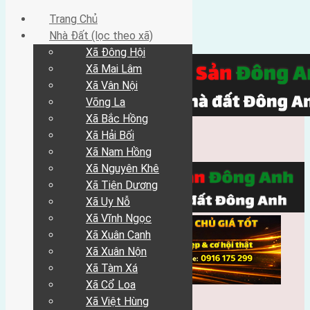
Trang Chủ
Nhà Đất (lọc theo xã)
Xã Đông Hội
Xã Mai Lâm
Xã Vân Nội
Võng La
Xã Bắc Hồng
Xã Hải Bối
Xã Nam Hồng
Xã Nguyên Khê
Xã Tiên Dương
Xã Uy Nỗ
Xã Vĩnh Ngọc
Xã Xuân Canh
Xã Xuân Nộn
Xã Tàm Xá
Xã Cổ Loa
Xã Việt Hùng
Trang Chủ