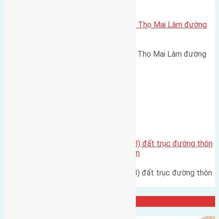
Xã Mai Lâm
Cần bán 54m2 (4×13,5) đất Phúc Thọ Mai Lâm đường
rộng 3m
Cần bán 54m2 (4x13,5) đất Phúc Thọ Mai Lâm đường
rộng 3m hướng Đông Bắc cách…
Xã Mai Lâm
Chính chủ cần bán 81m2(4,1×19,8) đất trục đường thôn
Thái Bình Mai Lâm đường rộng 6m
Chính chủ cần bán 81m2(4,1x19,8) đất trục đường thôn
Thái Bình Mai Lâm đường…
Đại Diện Công ty