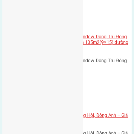
Cầu Đông Trù
,
Xã Đông Hội
Cần bán biệt thự song lập Eurowindow Đông Trù Đông
Hội Đông Anh Tp Hà Nội diện tích 135m2(9×15) đường
rộng 10m vỉa hè 5m
Cần bán biệt thự song lập Eurowindow Đông Trù Đông
Hội Đông Anh Tp Hà Nội diện…
Xã Đông Hội
Bán đất 80m² tái định cư X1 Đông Hội, Đông Anh – Giá
165 triệu/m²
Bán đất 80m² tái định cư X1 Đông Hội, Đông Anh – Giá