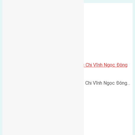
Cần bán 50m2 (4×12,5) đất Ngọc Chi Vĩnh Ngọc Đông
Anh
Cần bán 50m2 (4x12,5) đất Ngọc Chi Vĩnh Ngọc Đông…