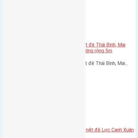
Cần bán 200m2(11,7×17) đất mặt đê Thái Bình, Mai
Lâm, Huyện Đông Anh, Hà Nội đường rộng 5m
Cần bán 200m2(11,7x17) đất mặt đê Thái Bình, Mai…
Cần bán 153,5m2 (7,6×20,2) đất mặt đê Lực Canh Xuân
Canh đường rộng 6m