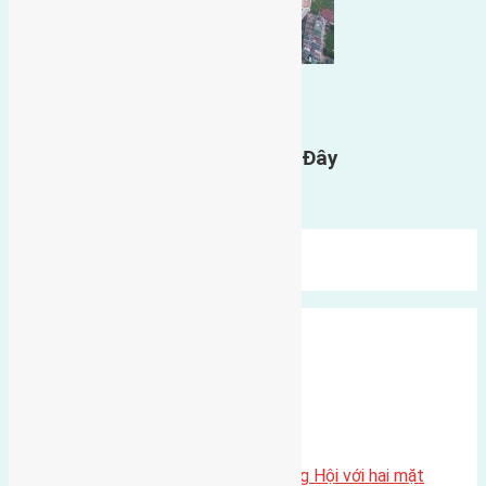
0
GỬI BÌNH LUẬN
Gửi Tin Nhắn Cho Chúng Tôi Ở Đây
Bạn phải
đăng nhập
để gửi bình luận.
Mới Nhất
Xu Hướng
Ngẫu Nhiên
Xã Đông Hội
Một vị trí hiếm còn lại tại X1 Đông Hội với hai mặt