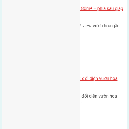
Cần bán Đất đấu giá X2 Thái Bình 80m² – phía sau giáp
đường và vườn hoa
Lô đất đấu giá X2 Thái Bình 80m² view vườn hoa gần
cầu Tứ Liên Diện tích:…
Xã Mai Lâm
Lô đất tái định cư Mai Hiên 56m2 đối diện vườn hoa
500m
Lô đất tái định cư Mai Hiên 56m² đối diện vườn hoa
500m Diện tích: 56m² (3,5x16m).…