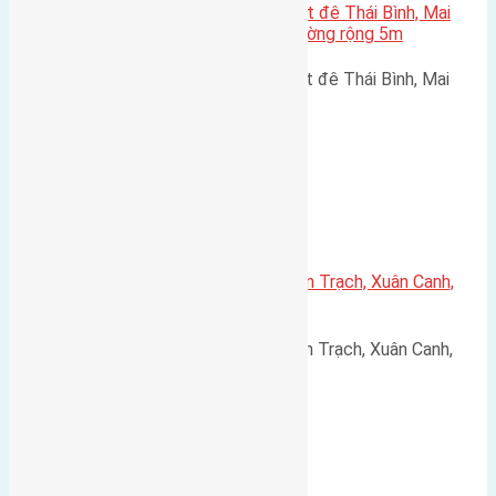
Cần bán 200m2(11,7×17) đất mặt đê Thái Bình, Mai
Lâm, Huyện Đông Anh, Hà Nội đường rộng 5m
Cần bán 200m2(11,7x17) đất mặt đê Thái Bình, Mai
Lâm, Huyện Đông Anh, Hà Nội…
Xã Xuân Canh
Cần bán 50m2(4,5×11,1) đất Xuân Trạch, Xuân Canh,
Đông Anh đường rộng 3m
Cần bán 50m2(4,5x11,1) đất Xuân Trạch, Xuân Canh,
Đông Anh, Hà Nội đường rộng…