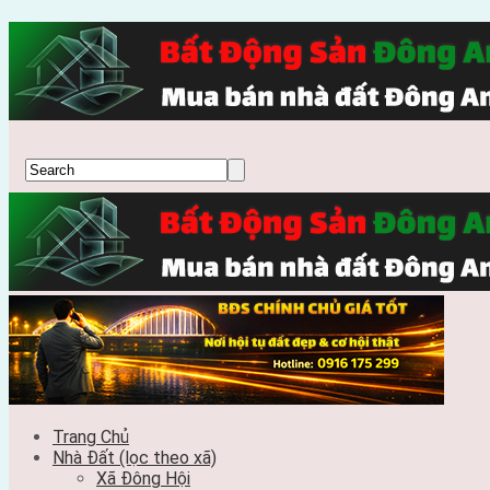
Trang Chủ
Nhà Đất (lọc theo xã)
Xã Đông Hội