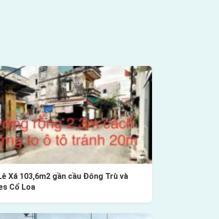
Lê Xá 103,6m2 gần cầu Đông Trù và
es Cổ Loa