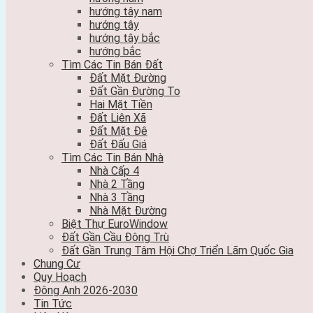
hướng tây nam
hướng tây
hướng tây bắc
hướng bắc
Tìm Các Tin Bán Đất
Đất Mặt Đường
Đất Gần Đường To
Hai Mặt Tiền
Đất Liên Xã
Đất Mặt Đê
Đất Đấu Giá
Tìm Các Tin Bán Nhà
Nhà Cấp 4
Nhà 2 Tầng
Nhà 3 Tầng
Nhà Mặt Đường
Biệt Thự EuroWindow
Đất Gần Cầu Đông Trù
Đất Gần Trung Tâm Hội Chợ Triển Lãm Quốc Gia
Chung Cư
Quy Hoạch
Đông Anh 2026-2030
Tin Tức