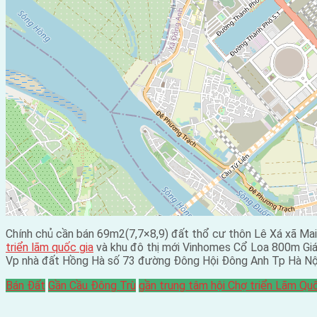
Chính chủ cần bán 69m2(7,7×8,9) đất thổ cư thôn Lê Xá xã 
triển lãm quốc gia
và khu đô thị mới Vinhomes Cổ Loa 800m Giá 
Vp nhà đất Hồng Hà số 73 đường Đông Hội Đông Anh Tp Hà Nộ
Bán Đất
Gần Cầu Đông Trù
gần trung tâm hội Chợ triển Lãm Qu