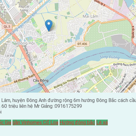
Mai Lâm, huyện Đông Anh đường rộng 6m hướng Đông Bắc cách c
60 triệu liên hệ Mr Giảng :0916175299
i
ốc Gia
gần Vinhomes Cổ Loa
Hướng đông bắc
Lê xá