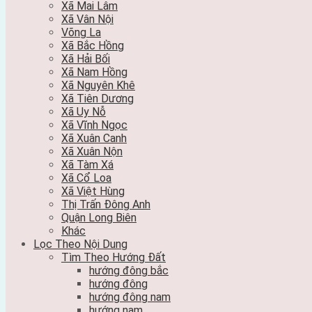
Xã Mai Lâm
Xã Vân Nội
Võng La
Xã Bắc Hồng
Xã Hải Bối
Xã Nam Hồng
Xã Nguyên Khê
Xã Tiên Dương
Xã Uy Nỗ
Xã Vĩnh Ngọc
Xã Xuân Canh
Xã Xuân Nộn
Xã Tàm Xá
Xã Cổ Loa
Xã Việt Hùng
Thị Trấn Đông Anh
Quận Long Biên
Khác
Lọc Theo Nội Dung
Tìm Theo Hướng Đất
hướng đông bắc
hướng đông
hướng đông nam
hướng nam