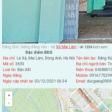
Đặng Đức Giảng đăng vào - tại
Xã Mai Lâm
|
1256
lượt xem
Đặc điểm BĐS
Địa chỉ:
Lê Xá, Mai Lâm, Đông Anh, Hà Nội
Tên liên lạc:
Đặng Đứ
Mã số:
3693
Địa chỉ người bán:
Tr
Loại tin:
Bán đất
Điện thoại:
0438801
Ngày đăng:
Mobile:
0916175299
Ngày cập nhật lại:
03/12/2021 06:34
Email:
ducgiang0909
+
−