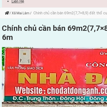
Liên Hệ
Chính chủ cần bán 69m2(7,7×8,9) đất thổ 
/ Xã Mai Lâm /
Chính chủ cần bán 69m2(7,7×8
6m