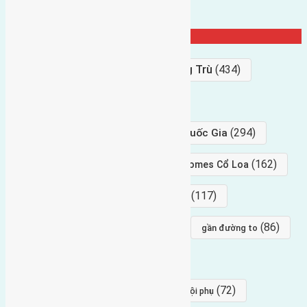
Từ Khóa Nổi Bật
Bán Đất
(927)
Gần Cầu Đông Trù
(434)
hướng tây
(406)
(294)
gần trung tâm hội Chợ triển Lãm Quốc Gia
(239)
(162)
hướng tây nam
gần Vinhomes Cổ Loa
(154)
(117)
hướng nam
hướng tây bắc
(96)
(88)
(86)
hướng bắc
Đông trù
gần đường to
(84)
(82)
đông ngàn
Lại Đà
(77)
(72)
Thái Bình, Mai Lâm, Đông Anh
hội phụ