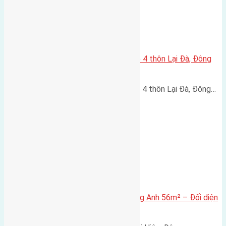
Cần bán 36,6m2 (4×8,15) nhà cấp 4 thôn Lại Đà, Đông
Hội
Cần bán 36,6m2 (4x8,15) nhà cấp 4 thôn Lại Đà, Đông…
Bán đất tái định cư Mai Hiên Đông Anh 56m² – Đối diện
vườn hoa, giá 150 triệu/m²