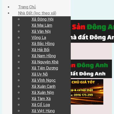
Trang Chủ
Nhà Đất (lọc theo xã)
Xã Đông Hội
Xã Mai Lâm
Xã Vân Nội
Võng La
Xã Bắc Hồng
Xã Hải Bối
Xã Nam Hồng
Xã Nguyên Khê
Xã Tiên Dương
Xã Uy Nỗ
Xã Vĩnh Ngọc
Xã Xuân Canh
Xã Xuân Nộn
Xã Tàm Xá
Xã Cổ Loa
Xã Việt Hùng
Trang Chủ