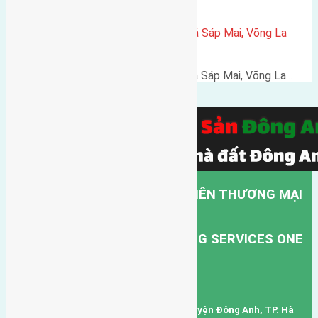
Cần bán 70m2 (5×14) đất đấu giá Sáp Mai, Võng La
đường rộng 6m
Cần bán 70m2 (5x14) đất đấu giá Sáp Mai, Võng La…
CÔNG TY TNHH MỘT THÀNH VIÊN THƯƠNG MẠI
DỊCH VỤ VẬN TẢI HỒNG HÀ.
HONG HA TRANSPORT TRADING SERVICES ONE
MEMBER COMPANY LIMITED.
Mã số thuế: 0101346678
Trụ sở: thôn Trung Thôn, Xã Đông Hội, Huyện Đông Anh, TP. Hà