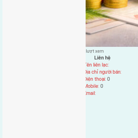
Đặng Đức Giảng đăng vào - tại |
168
lượt xem
Đặc điểm BĐS
Liên hệ
Địa chỉ:
Tên liên lạc:
Mã số:
4517
Địa chỉ người bán:
Loại tin:
Điện thoại:
0
Ngày đăng:
Mobile:
0
Ngày cập nhật lại:
08/07/2024 08:16
Email: