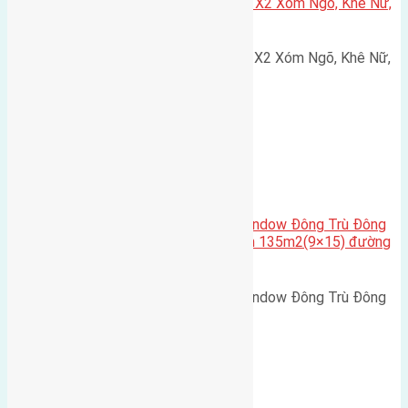
Cần bán 75m2(5×15) đất đấu giá X2 Xóm Ngõ, Khê Nữ,
Nguyên Khê, Huyện Đông Anh
Cần bán 75m2(5x15) đất đấu giá X2 Xóm Ngõ, Khê Nữ,
Nguyên Khê, Huyện Đông Anh.…
Cầu Đông Trù
,
Xã Đông Hội
Cần bán biệt thự song lập Eurowindow Đông Trù Đông
Hội Đông Anh Tp Hà Nội diện tích 135m2(9×15) đường
rộng 10m vỉa hè 5m
Cần bán biệt thự song lập Eurowindow Đông Trù Đông
Hội Đông Anh Tp Hà Nội diện…