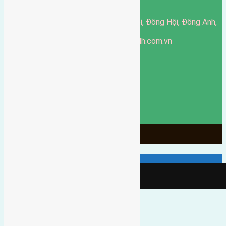
Nội, Việt Nam.
51 Đường Đông Hội, Đông Hội, Đông Anh,
Văn phòng giao dịch:
Hà Nội
https://batdongsandonganh24h.com.vn
Website:
ducgiang090970@gmail.com
Email:
0916-175-299
Hotline:
Chính sách bảo mật
3903
Ngày chạy
130
Tháng hoạt động
10
Năm đã qua
1066
Tin Bán Đất