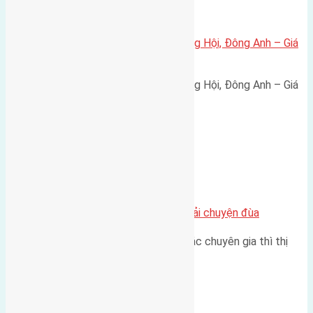
Xã Đông Hội
Bán đất 80m² tái định cư X1 Đông Hội, Đông Anh – Giá
165 triệu/m²
Bán đất 80m² tái định cư X1 Đông Hội, Đông Anh – Giá
165 triệu/m² Thông tin…
Chung cư
Nhà Đất bán tại Việt Nam đâu phải chuyện đùa
Theo như nhận định chung của các chuyên gia thì thị
trường bất động sản (BĐS)…