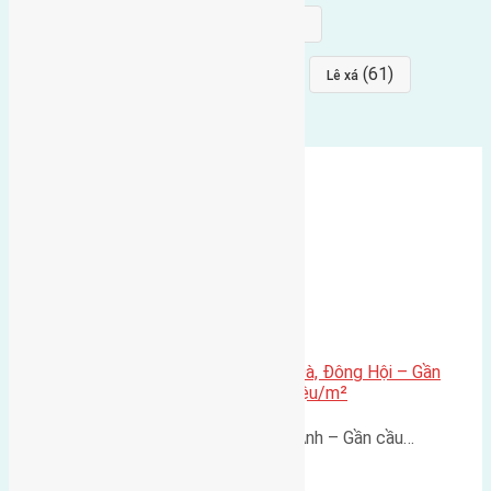
(68)
(68)
Mai hiên
hướng đông nam
(64)
(64)
(61)
đất đấu giá
Phúc Thọ
Lê xá
Bán nhanh lô đất 41,2m² tại Lại Đà, Đông Hội – Gần
Vinhomes Cổ Loa, giá chỉ 105 triệu/m²
Bán đất Lại Đà, Đông Hội, Đông Anh – Gần cầu…