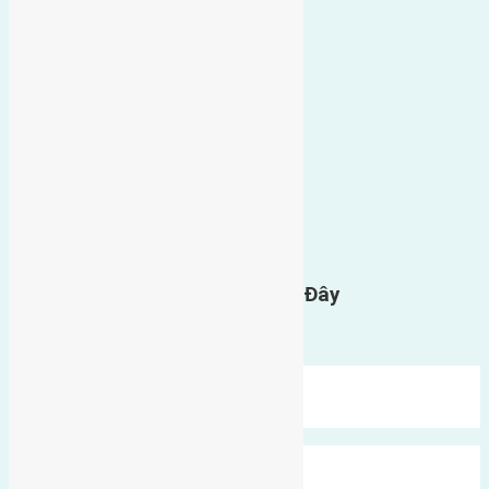
0
GỬI BÌNH LUẬN
Gửi Tin Nhắn Cho Chúng Tôi Ở Đây
Bạn phải
đăng nhập
để gửi bình luận.
Mới Nhất
Xu Hướng
Ngẫu Nhiên