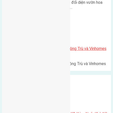
Lô đất tái định cư Mai Hiên 56m² đối diện vườn hoa
500m Diện tích: 56m² (3,5x16m).…
Xã Mai Lâm
Lô đất Lê Xá 103,6m2 gần cầu Đông Trù và Vinhomes
Cổ Loa
Lô đất Lê Xá 103,6m² gần cầu Đông Trù và Vinhomes
Cổ Loa Diện tích: 103,6m²…
Xã Nguyên Khê