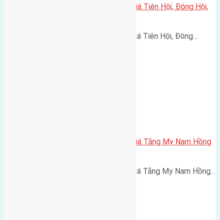
Cần bán 88m2(5×17,6) đất đấu giá Tiên Hội, Đông Hội,
Đông Anh đường rộng 5m
Cần bán 88m2(5x17,6) đất đấu giá Tiên Hội, Đông…
Cần bán 78m2(4,8×16) đất đấu giá Tằng My Nam Hồng
đường rộng 8m
Cần bán 78m2(4,8x16) đất đấu giá Tằng My Nam Hồng…