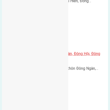
Bán đất tái định cư 56m² tại Mai Hiên, Đông…
Cần bán 48m2 đất thôn Đông Ngàn, Đông Hội, Đông
Anh.
Cần bán đất diện tích 48m2 đất thôn Đông Ngàn,…