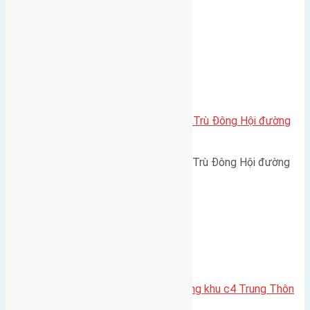
rộng 3m hướng Tây cách…
Xã Đông Hội
Cần bán 72m2(4,5×16) đất Đông Trù Đông Hội đường
rộng 4m
Cần bán 72m2(4,5x16) đất Đông Trù Đông Hội đường
rộng 4m hướng Bắc ré Tây…
Xã Đông Hội
Bán 72m2 (4,5×16) đất mặt đường khu c4 Trung Thôn
Đông Hội