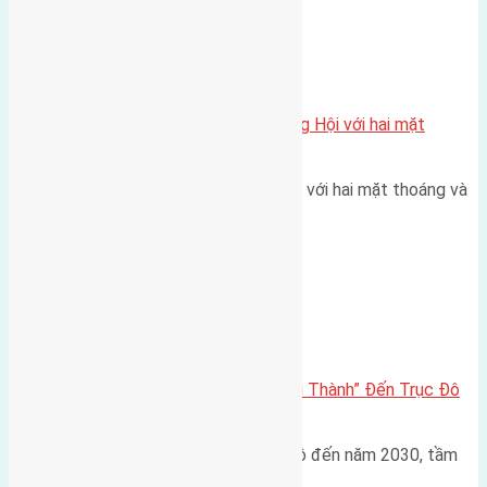
Xã Đông Hội
Một vị trí hiếm còn lại tại X1 Đông Hội với hai mặt
thoáng
Một góc tái định cư X1 Đông Hội với hai mặt thoáng và
trục đường 40m Diện…
Đông Anh 2026-2030
Đông Anh 2026: Từ “Huyện Ngoại Thành” Đến Trục Đô
Thị Đa Cực – Góc Nhìn Dữ Liệu
Trong bối cảnh Quy hoạch Thủ đô đến năm 2030, tầm
nhìn 2050 (với trọng tâm…