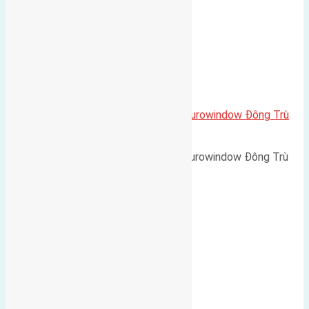
Cần bán 135m2(9×15) biệt thự Eurowindow Đông Trù
Đông Hội đường rộng 5m
Cần bán 135m2(9x15) biệt thự Eurowindow Đông Trù
Đông…