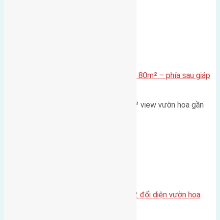
Xã Mai Lâm
Cần bán Đất đấu giá X2 Thái Bình 80m² – phía sau giáp
đường và vườn hoa
Lô đất đấu giá X2 Thái Bình 80m² view vườn hoa gần
cầu Tứ Liên Diện tích:…
Xã Mai Lâm
Lô đất tái định cư Mai Hiên 56m2 đối diện vườn hoa
500m