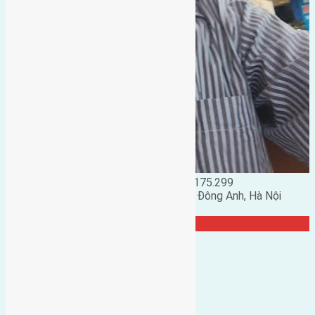
Đặng Đức Giảng: 0916.175.299
Phó chủ nhiệm hội nhà đất huyện Đông Anh, Hà Nội
TRANG CỘNG ĐỒNG