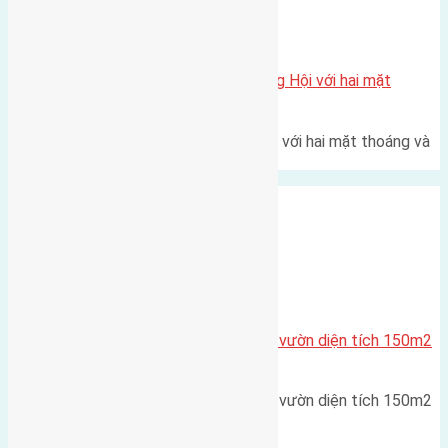
Xã Đông Hội
Một vị trí hiếm còn lại tại X1 Đông Hội với hai mặt
thoáng
Một góc tái định cư X1 Đông Hội với hai mặt thoáng và
trục đường 40m Diện…
Cầu Đông Trù
,
Xã Hải Bối
Cần bán đất phân lô biệt thự nhà vườn diện tích 150m2
(7,5×20)
Cần bán đất phân lô biệt thự nhà vườn diện tích 150m2
(7,5x20) đường rộng…