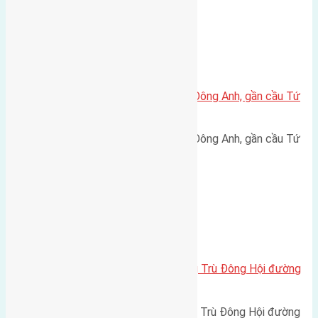
Xã Đông Hội
Bán đất 50m2 thôn Trung Thôn Đông Anh, gần cầu Tứ
Liên – Giá chỉ 142 triệu
Bán đất 50m2 thôn Trung Thôn Đông Anh, gần cầu Tứ
Liên – Giá chỉ 142 triệu…
Xã Đông Hội
Cần bán 50m2 (4,5×11) đất Đông Trù Đông Hội đường
rộng 3m
Cần bán 50m2 (4,5x11) đất Đông Trù Đông Hội đường