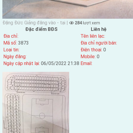
Đặng Đức Giảng đăng vào - tại |
284
lượt xem
Đặc điểm BĐS
Liên hệ
Địa chỉ:
Tên liên lạc:
Mã số:
3873
Địa chỉ người bán:
Loại tin:
Điện thoại:
0
Ngày đăng:
Mobile:
0
Ngày cập nhật lại:
06/05/2022 21:38
Email: