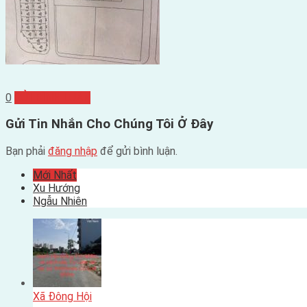
0
GỬI BÌNH LUẬN
Gửi Tin Nhắn Cho Chúng Tôi Ở Đây
Bạn phải
đăng nhập
để gửi bình luận.
Mới Nhất
Xu Hướng
Ngẫu Nhiên
Xã Đông Hội