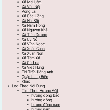
Xã Mai Lâm
Xã Vân Nội
Võng La
Xã Bắc Hồng
Xã Hải Bối
Xã Nam Hồng
Xã Nguyên Khê
Xã Tiên Dương
Xã Uy Nỗ
Xã Vĩnh Ngọc
Xã Xuân Canh
Xã Xuân Nộn
Xã Tàm Xá
Xã Cổ Loa
Xã Việt Hùng
Thị Trấn Đông Anh
Quận Long Biên
Khác
Lọc Theo Nội Dung
Tìm Theo Hướng Đất
hướng đông bắc
hướng đông
hướng đông nam
hướng nam