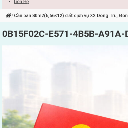
Liên Hệ
Cần bán 80m2(6,66×12) đất dịch vụ X2 Đông Trù, Đô
/
0B15F02C-E571-4B5B-A91A-