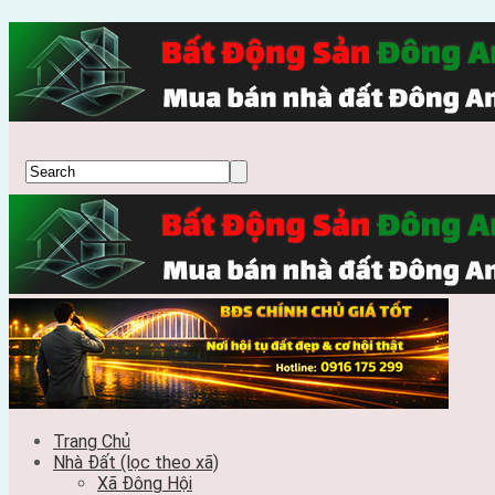
Trang Chủ
Nhà Đất (lọc theo xã)
Xã Đông Hội