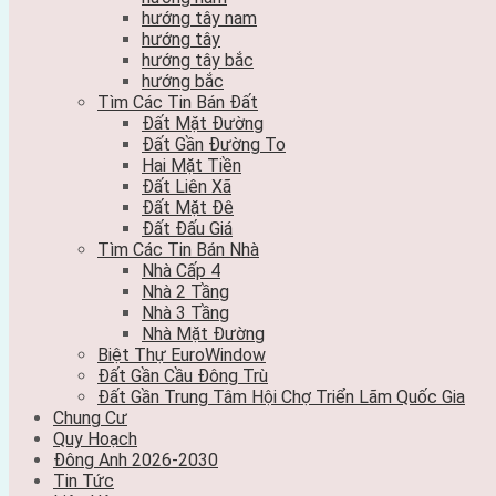
hướng tây nam
hướng tây
hướng tây bắc
hướng bắc
Tìm Các Tin Bán Đất
Đất Mặt Đường
Đất Gần Đường To
Hai Mặt Tiền
Đất Liên Xã
Đất Mặt Đê
Đất Đấu Giá
Tìm Các Tin Bán Nhà
Nhà Cấp 4
Nhà 2 Tầng
Nhà 3 Tầng
Nhà Mặt Đường
Biệt Thự EuroWindow
Đất Gần Cầu Đông Trù
Đất Gần Trung Tâm Hội Chợ Triển Lãm Quốc Gia
Chung Cư
Quy Hoạch
Đông Anh 2026-2030
Tin Tức