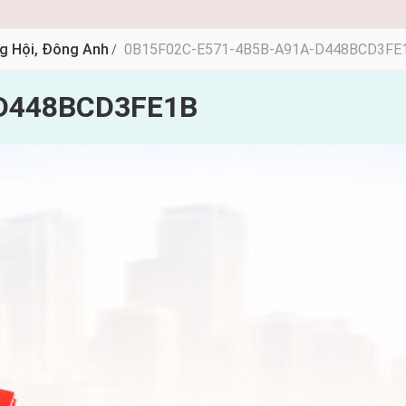
ng Hội, Đông Anh
0B15F02C-E571-4B5B-A91A-D448BCD3FE
/
D448BCD3FE1B