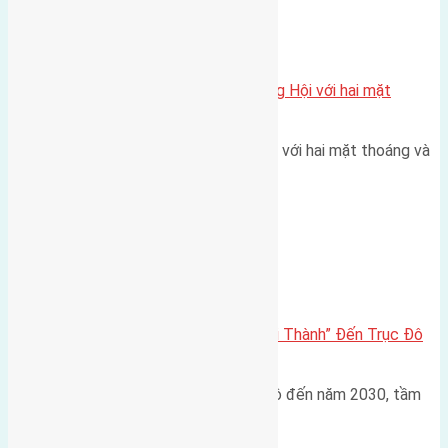
Xã Đông Hội
Một vị trí hiếm còn lại tại X1 Đông Hội với hai mặt
thoáng
Một góc tái định cư X1 Đông Hội với hai mặt thoáng và
trục đường 40m Diện…
Đông Anh 2026-2030
Đông Anh 2026: Từ “Huyện Ngoại Thành” Đến Trục Đô
Thị Đa Cực – Góc Nhìn Dữ Liệu
Trong bối cảnh Quy hoạch Thủ đô đến năm 2030, tầm
nhìn 2050 (với trọng tâm…