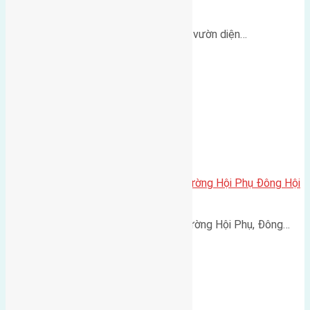
(7,5×20)
Cần bán đất phân lô biệt thự nhà vườn diện…
Cần bán 70m2 (5×14) đất mặt đường Hội Phụ Đông Hội
đường rộng 4m
Cần bán 70m2 (5x14) đất mặt đường Hội Phụ, Đông…