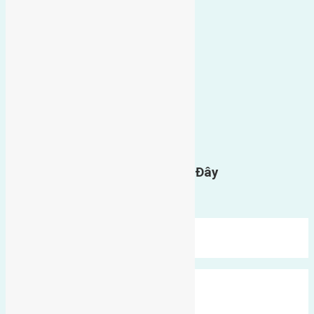
0
GỬI BÌNH LUẬN
Gửi Tin Nhắn Cho Chúng Tôi Ở Đây
Bạn phải
đăng nhập
để gửi bình luận.
Mới Nhất
Xu Hướng
Ngẫu Nhiên