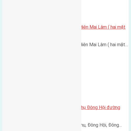
Cần bán 45m2 (4,5×10) đất Mai Hiên Mai Lâm ( hai mặt
tiền )
Cần bán 45m2 (4,5x10) đất Mai Hiên Mai Lâm ( hai mặt…
Cần bán 200m2 (8×25) đất Hội Phụ Đông Hội đường
rộng 5m
Cần bán 200m2 (8x25) đất Hội Phụ, Đông Hội, Đông…