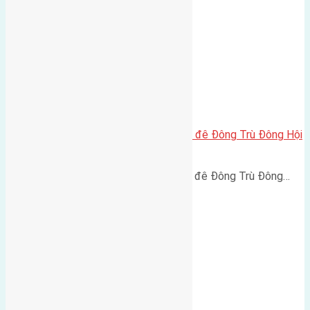
Cần bán 75m2(4,2×17,9) đất mặt đê Đông Trù Đông Hội
đường rộng 6m
Cần bán 75m2(4,2x17,9) đất mặt đê Đông Trù Đông…