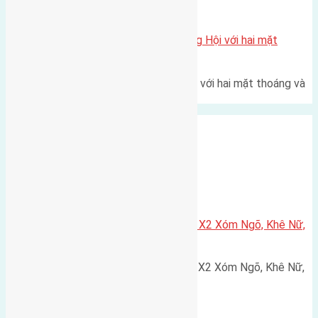
Xã Đông Hội
Một vị trí hiếm còn lại tại X1 Đông Hội với hai mặt
thoáng
Một góc tái định cư X1 Đông Hội với hai mặt thoáng và
trục đường 40m Diện…
Xã Nguyên Khê
Cần bán 75m2(5×15) đất đấu giá X2 Xóm Ngõ, Khê Nữ,
Nguyên Khê, Huyện Đông Anh
Cần bán 75m2(5x15) đất đấu giá X2 Xóm Ngõ, Khê Nữ,
Nguyên Khê, Huyện Đông Anh.…