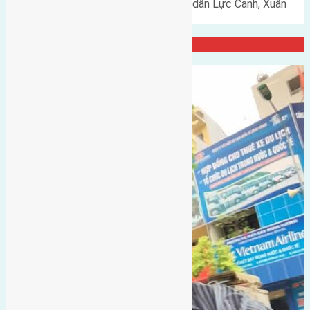
Cần bán 120m2(7,5x16) đất giãn dân Lực Canh, Xuân
Canh, Đông Anh đường rộng 6m…
Đại Diện Công ty