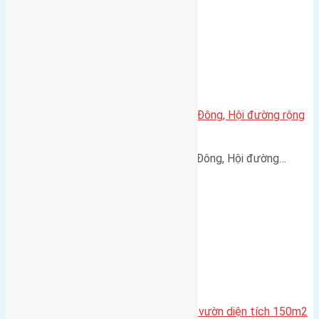
Cần bán 60m2(5×12) đất Lại Đà, Đông, Hội đường rộng
3,2mm hướng Bắc
Cần bán 60m2(5x12) đất Lại Đà, Đông, Hội đường…
Cần bán đất phân lô biệt thự nhà vườn diện tích 150m2