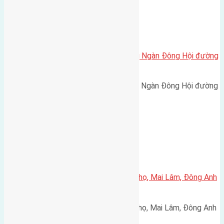
Xã Đông Hội
Cần bán 58m2 (4×14,5) đất Đông Ngàn Đông Hội đường
vào 3m
Cần bán 58m2 (4x14,5) đất Đông Ngàn Đông Hội đường
vào 3m hướng Nam cách cầu…
Xã Mai Lâm
Cần bán 48m2(4×12) đất Phúc Thọ, Mai Lâm, Đông Anh
đường rộng 2,5m
Cần bán 48m2(4x12) đất Phúc Thọ, Mai Lâm, Đông Anh
đường rộng 2,5m hướng Nam.…