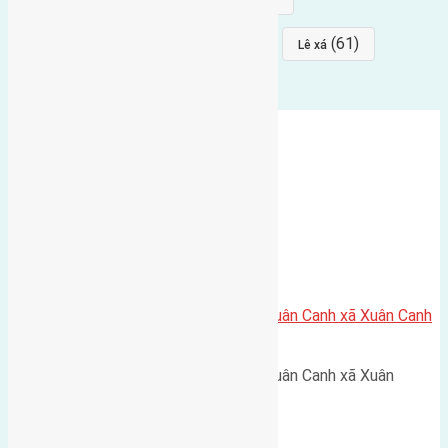
(64)
(64)
(61)
đất đấu giá
Phúc Thọ
Lê xá
Cần bán 61,7m trục chính thôn Xuân Canh xã Xuân Canh
đường rộng 5m
Cần bán 61,7m trục chính thôn Xuân Canh xã Xuân
Canh…