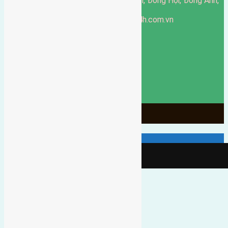
51 Đường Đông Hội, Đông Hội, Đông Anh,
Văn phòng giao dịch:
Hà Nội
https://batdongsandonganh24h.com.vn
Website:
ducgiang090970@gmail.com
Email:
0916-175-299
Hotline:
Chính sách bảo mật
3904
Ngày chạy
130
Tháng hoạt động
10
Năm đã qua
1066
Tin Bán Đất