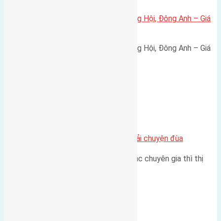
Bán đất 80m² tái định cư X1 Đông Hội, Đông Anh – Giá
165 triệu/m²
Bán đất 80m² tái định cư X1 Đông Hội, Đông Anh – Giá
165 triệu/m² Thông tin…
Chung cư
Nhà Đất bán tại Việt Nam đâu phải chuyện đùa
Theo như nhận định chung của các chuyên gia thì thị
trường bất động sản (BĐS)…