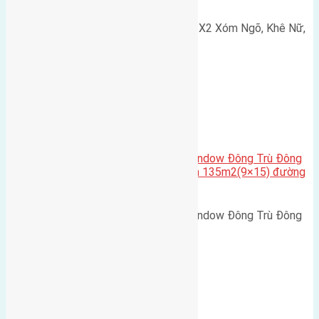
Cần bán 75m2(5x15) đất đấu giá X2 Xóm Ngõ, Khê Nữ,
Nguyên Khê, Huyện Đông Anh.…
Cầu Đông Trù
,
Xã Đông Hội
Cần bán biệt thự song lập Eurowindow Đông Trù Đông
Hội Đông Anh Tp Hà Nội diện tích 135m2(9×15) đường
rộng 10m vỉa hè 5m
Cần bán biệt thự song lập Eurowindow Đông Trù Đông
Hội Đông Anh Tp Hà Nội diện…
Xã Đông Hội