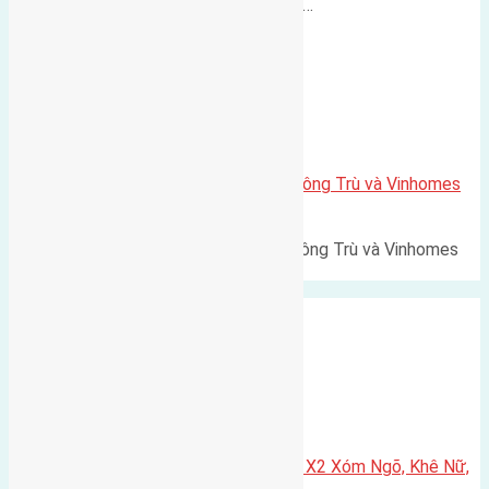
500m Diện tích: 56m² (3,5x16m).…
Xã Mai Lâm
Lô đất Lê Xá 103,6m2 gần cầu Đông Trù và Vinhomes
Cổ Loa
Lô đất Lê Xá 103,6m² gần cầu Đông Trù và Vinhomes
Cổ Loa Diện tích: 103,6m²…
Xã Nguyên Khê
Cần bán 75m2(5×15) đất đấu giá X2 Xóm Ngõ, Khê Nữ,
Nguyên Khê, Huyện Đông Anh