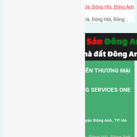
Cần bán 50m2(4,2×11,9) đất Lại Đà, Đông Hội, Đông Anh
Cần bán 50m2(4,2x11,9) đất Lại Đà, Đông Hội, Đông…
CÔNG TY TNHH MỘT THÀNH VIÊN THƯƠNG MẠI
DỊCH VỤ VẬN TẢI HỒNG HÀ.
HONG HA TRANSPORT TRADING SERVICES ONE
MEMBER COMPANY LIMITED.
Mã số thuế: 0101346678
Trụ sở: thôn Trung Thôn, Xã Đông Hội, Huyện Đông Anh, TP. Hà
Nội, Việt Nam.