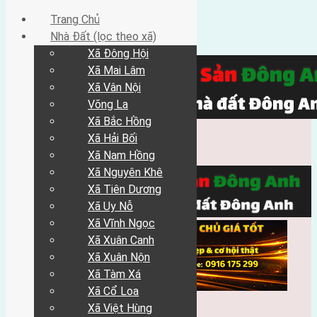
Trang Chủ
Nhà Đất (lọc theo xã)
Xã Đông Hội
Xã Mai Lâm
Xã Vân Nội
Võng La
Xã Bắc Hồng
Xã Hải Bối
Xã Nam Hồng
Xã Nguyên Khê
Xã Tiên Dương
Xã Uy Nỗ
Xã Vĩnh Ngọc
Xã Xuân Canh
Xã Xuân Nộn
Xã Tàm Xá
Xã Cổ Loa
Xã Việt Hùng
Trang Chủ