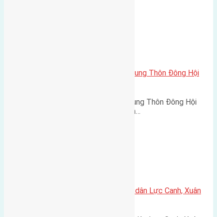
Xã Đông Hội
Cần bán 60m2 (4,84×12,4) đất Trung Thôn Đông Hội
đường rộng 3m
Cần bán 60m2(4,84x12,4) đất Trung Thôn Đông Hội
đường rộng 3m hướng Đông Nam…
Xã Xuân Canh
Cần bán 120m2(7,5×16) đất giãn dân Lực Canh, Xuân
Canh, Đông Anh đường rộng 6m