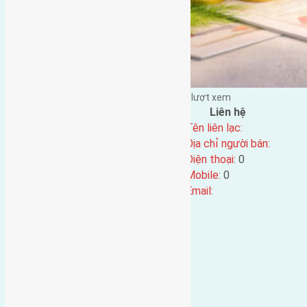
Đặng Đức Giảng đăng vào - tại |
288
lượt xem
Đặc điểm BĐS
Liên hệ
Địa chỉ:
Tên liên lạc:
Mã số:
4444
Địa chỉ người bán:
Loại tin:
Điện thoại:
0
Ngày đăng:
Mobile:
0
Ngày cập nhật lại:
28/05/2024 00:45
Email: