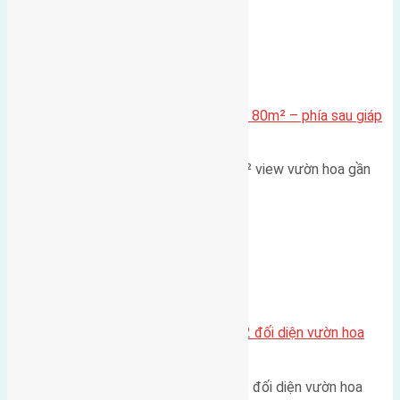
Xã Mai Lâm
Cần bán Đất đấu giá X2 Thái Bình 80m² – phía sau giáp
đường và vườn hoa
Lô đất đấu giá X2 Thái Bình 80m² view vườn hoa gần
cầu Tứ Liên Diện tích:…
Xã Mai Lâm
Lô đất tái định cư Mai Hiên 56m2 đối diện vườn hoa
500m
Lô đất tái định cư Mai Hiên 56m² đối diện vườn hoa