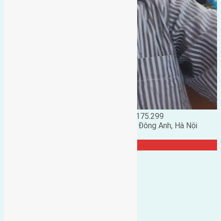
Đặng Đức Giảng: 0916.175.299
Phó chủ nhiệm hội nhà đất huyện Đông Anh, Hà Nội
TRANG CỘNG ĐỒNG