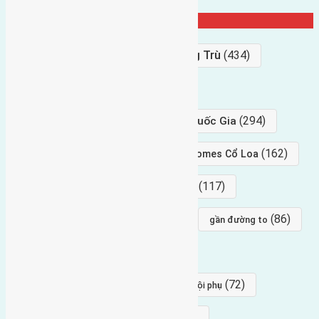
Từ Khóa Nổi Bật
Bán Đất
(927)
Gần Cầu Đông Trù
(434)
hướng tây
(406)
(294)
gần trung tâm hội Chợ triển Lãm Quốc Gia
(239)
(162)
hướng tây nam
gần Vinhomes Cổ Loa
(154)
(117)
hướng nam
hướng tây bắc
(96)
(88)
(86)
hướng bắc
Đông trù
gần đường to
(84)
(82)
đông ngàn
Lại Đà
(77)
(72)
Thái Bình, Mai Lâm, Đông Anh
hội phụ
(68)
(68)
Mai hiên
hướng đông nam