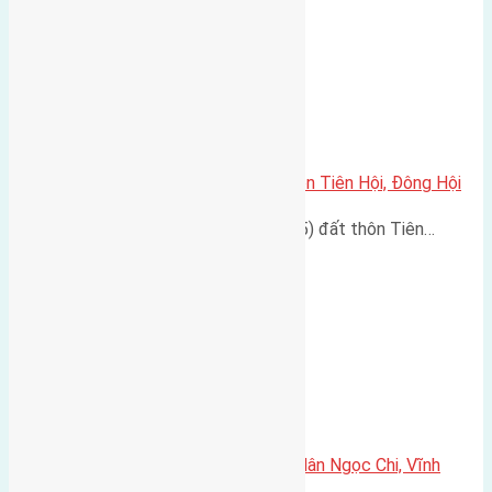
Cần bán đất 60m2(4×15) đất thôn Tiên Hội, Đông Hội
Cần bán đất diện tích 60m2(4x15) đất thôn Tiên…
Cần bán 120m2 (6×20) đất giãn dân Ngọc Chi, Vĩnh
Ngọc, Đông Anh