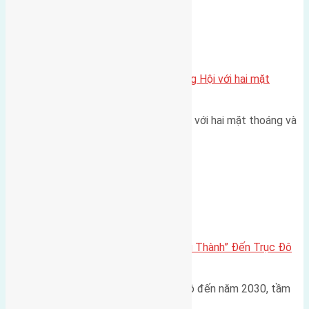
Xã Đông Hội
Một vị trí hiếm còn lại tại X1 Đông Hội với hai mặt
thoáng
Một góc tái định cư X1 Đông Hội với hai mặt thoáng và
trục đường 40m Diện…
Đông Anh 2026-2030
Đông Anh 2026: Từ “Huyện Ngoại Thành” Đến Trục Đô
Thị Đa Cực – Góc Nhìn Dữ Liệu
Trong bối cảnh Quy hoạch Thủ đô đến năm 2030, tầm
nhìn 2050 (với trọng tâm…