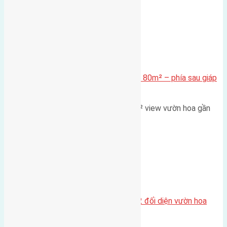
Xã Mai Lâm
Cần bán Đất đấu giá X2 Thái Bình 80m² – phía sau giáp
đường và vườn hoa
Lô đất đấu giá X2 Thái Bình 80m² view vườn hoa gần
cầu Tứ Liên Diện tích:…
Xã Mai Lâm
Lô đất tái định cư Mai Hiên 56m2 đối diện vườn hoa
500m