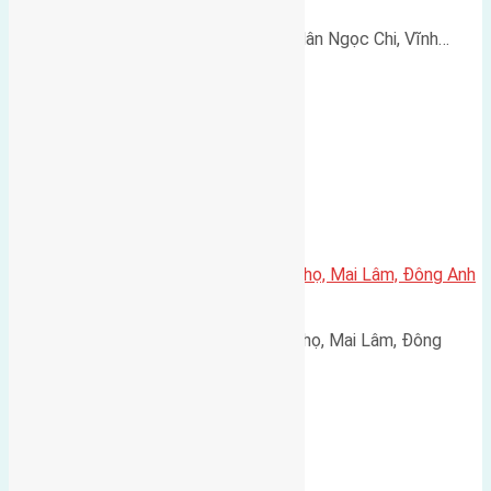
Cần bán 120m2 (6x20) đất giãn dân Ngọc Chi, Vĩnh…
Cần bán 40m2(4×10) đất Phúc Thọ, Mai Lâm, Đông Anh
đường rộng 2,5m
Cần bán 40m2(4x10) đất Phúc Thọ, Mai Lâm, Đông
Anh…