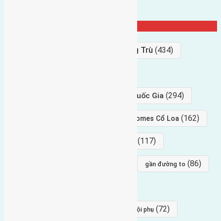
Từ Khóa Nổi Bật
Bán Đất
(927)
Gần Cầu Đông Trù
(434)
hướng tây
(406)
(294)
gần trung tâm hội Chợ triển Lãm Quốc Gia
(239)
(162)
hướng tây nam
gần Vinhomes Cổ Loa
(154)
(117)
hướng nam
hướng tây bắc
(96)
(88)
(86)
hướng bắc
Đông trù
gần đường to
(84)
(82)
đông ngàn
Lại Đà
(77)
(72)
Thái Bình, Mai Lâm, Đông Anh
hội phụ