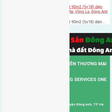
Cần bán nhà ba tầng diện tích đất 90m2 (5×18) diện
tích xây dựng 270m2 thôn Sáp Mai, Võng La, Đông Anh
Cần bán nhà ba tầng diện tích đất 90m2 (5x18) diện…
CÔNG TY TNHH MỘT THÀNH VIÊN THƯƠNG MẠI
DỊCH VỤ VẬN TẢI HỒNG HÀ.
HONG HA TRANSPORT TRADING SERVICES ONE
MEMBER COMPANY LIMITED.
Mã số thuế: 0101346678
Trụ sở: thôn Trung Thôn, Xã Đông Hội, Huyện Đông Anh, TP. Hà
Nội, Việt Nam.