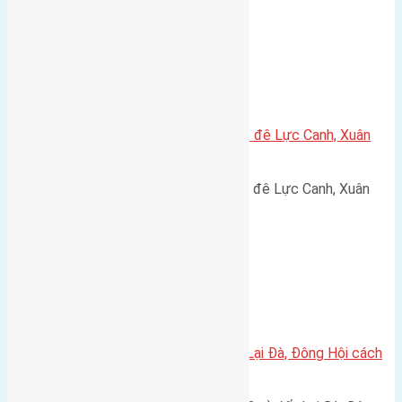
Xã Xuân Canh
Cần bán 150m2 (7,5×20) đất mặt đê Lực Canh, Xuân
Canh, Đông Anh
Cần bán 150m2 (7,5x20) đất mặt đê Lực Canh, Xuân
Canh, Đông Anh đường trước…
Xã Đông Hội
Cần bán đất diện tích 48m2 đất Lại Đà, Đông Hội cách
cầu Đông Trù 550m