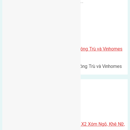
500m Diện tích: 56m² (3,5x16m).…
Xã Mai Lâm
Lô đất Lê Xá 103,6m2 gần cầu Đông Trù và Vinhomes
Cổ Loa
Lô đất Lê Xá 103,6m² gần cầu Đông Trù và Vinhomes
Cổ Loa Diện tích: 103,6m²…
Xã Nguyên Khê
Cần bán 75m2(5×15) đất đấu giá X2 Xóm Ngõ, Khê Nữ,
Nguyên Khê, Huyện Đông Anh