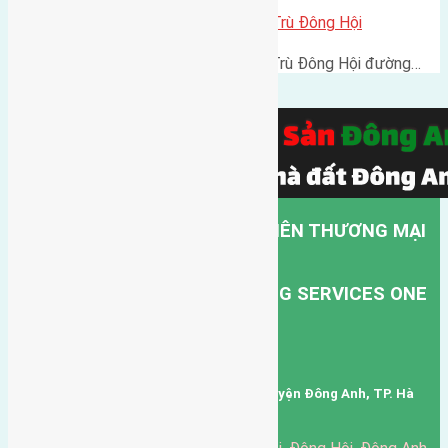
Cần bán 56m2 (4×14) đất Đông Trù Đông Hội
Cần bán 56m2 (4x14) đất Đông Trù Đông Hội đường…
CÔNG TY TNHH MỘT THÀNH VIÊN THƯƠNG MẠI
DỊCH VỤ VẬN TẢI HỒNG HÀ.
HONG HA TRANSPORT TRADING SERVICES ONE
MEMBER COMPANY LIMITED.
Mã số thuế: 0101346678
Trụ sở: thôn Trung Thôn, Xã Đông Hội, Huyện Đông Anh, TP. Hà
Nội, Việt Nam.