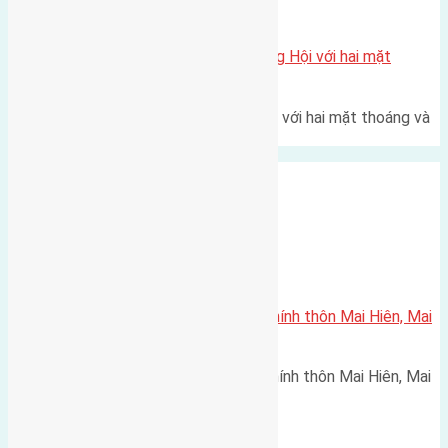
Xã Đông Hội
Một vị trí hiếm còn lại tại X1 Đông Hội với hai mặt
thoáng
Một góc tái định cư X1 Đông Hội với hai mặt thoáng và
trục đường 40m Diện…
Xã Mai Lâm
Cần bán 76m2 (4×19) đất trục chính thôn Mai Hiên, Mai
Lâm
Cần bán 76m2 (4x19) đất trục chính thôn Mai Hiên, Mai
Lâm đường rộng 6m hướng…