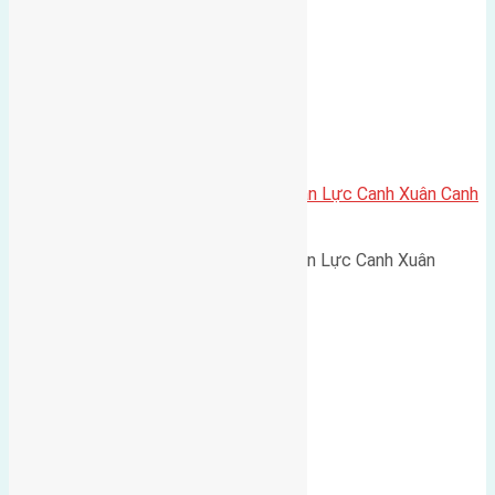
Cần bán 60m2 (4×15) đất giãn dân Lực Canh Xuân Canh
đường rộng 6m
Cần bán 60m2 (4x15) đất giãn dân Lực Canh Xuân
Canh…