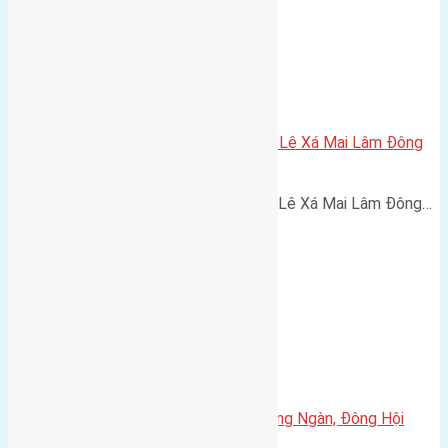
Cần bán 80m2(5×16) đất đấu X1 Lê Xá Mai Lâm Đông
Anh đường rộng 7m
Cần bán 80m2(5x16) đất đấu X1 Lê Xá Mai Lâm Đông…
Cần bán 100m2(5,62×18) đất Đông Ngàn, Đông Hội
đường rộng 3,3m