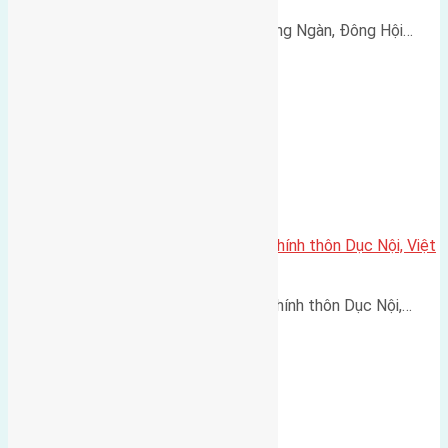
Cần bán 100m2(5,62x18) đất Đông Ngàn, Đông Hội…
Cần bán 160m2(8×20) đất trục chính thôn Dục Nội, Việt
Hùng đường rộng 4,5m
Cần bán 160m2(8x20) đất trục chính thôn Dục Nội,…