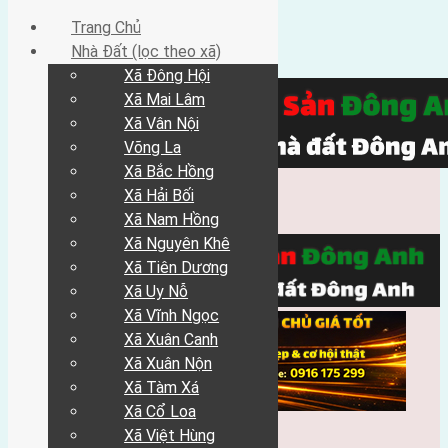
Trang Chủ
Nhà Đất (lọc theo xã)
Xã Đông Hội
Xã Mai Lâm
Xã Vân Nội
Võng La
Xã Bắc Hồng
Xã Hải Bối
Xã Nam Hồng
Xã Nguyên Khê
Xã Tiên Dương
Xã Uy Nỗ
Xã Vĩnh Ngọc
Xã Xuân Canh
Xã Xuân Nộn
Xã Tàm Xá
Xã Cổ Loa
Xã Việt Hùng
Trang Chủ