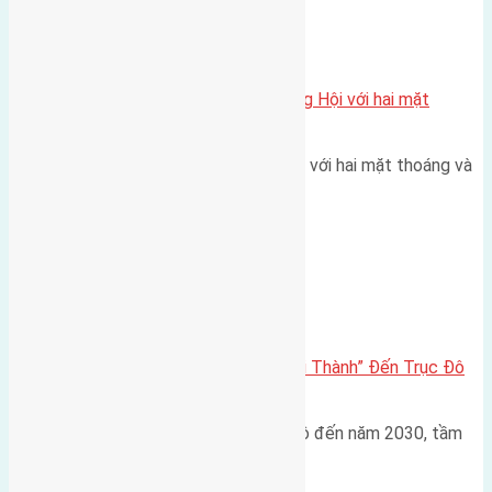
Xã Đông Hội
Một vị trí hiếm còn lại tại X1 Đông Hội với hai mặt
thoáng
Một góc tái định cư X1 Đông Hội với hai mặt thoáng và
trục đường 40m Diện…
Đông Anh 2026-2030
Đông Anh 2026: Từ “Huyện Ngoại Thành” Đến Trục Đô
Thị Đa Cực – Góc Nhìn Dữ Liệu
Trong bối cảnh Quy hoạch Thủ đô đến năm 2030, tầm
nhìn 2050 (với trọng tâm…