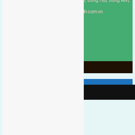
51 Đường Đông Hội, Đông Hội, Đông Anh,
Văn phòng giao dịch:
Hà Nội
https://batdongsandonganh24h.com.vn
Website:
ducgiang090970@gmail.com
Email:
0916-175-299
Hotline:
Chính sách bảo mật
3902
Ngày chạy
130
Tháng hoạt động
10
Năm đã qua
1066
Tin Bán Đất