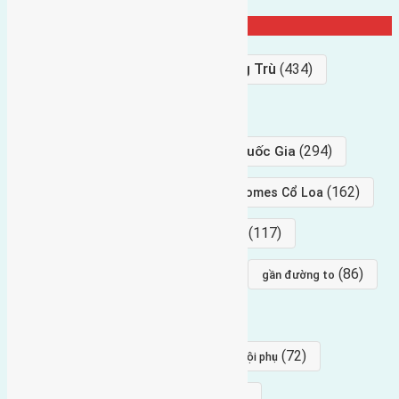
Từ Khóa Nổi Bật
Bán Đất
(927)
Gần Cầu Đông Trù
(434)
hướng tây
(406)
(294)
gần trung tâm hội Chợ triển Lãm Quốc Gia
(239)
(162)
hướng tây nam
gần Vinhomes Cổ Loa
(154)
(117)
hướng nam
hướng tây bắc
(96)
(88)
(86)
hướng bắc
Đông trù
gần đường to
(84)
(82)
đông ngàn
Lại Đà
(77)
(72)
Thái Bình, Mai Lâm, Đông Anh
hội phụ
(68)
(68)
Mai hiên
hướng đông nam