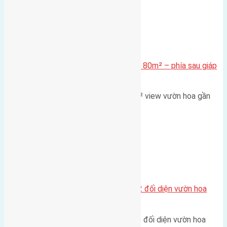
Xã Mai Lâm
Cần bán Đất đấu giá X2 Thái Bình 80m² – phía sau giáp
đường và vườn hoa
Lô đất đấu giá X2 Thái Bình 80m² view vườn hoa gần
cầu Tứ Liên Diện tích:…
Xã Mai Lâm
Lô đất tái định cư Mai Hiên 56m2 đối diện vườn hoa
500m
Lô đất tái định cư Mai Hiên 56m² đối diện vườn hoa