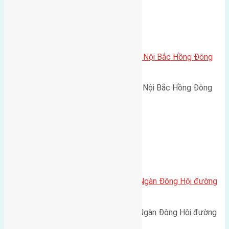
Xã Bắc Hồng
Cần bán 83m2 (5,8×14,3) đất Mỹ Nội Bắc Hồng Đông
Anh đường rộng 6m
Cần bán 83m2 (5,8x14,3) đất Mỹ Nội Bắc Hồng Đông
Anh đường rộng 6m hướng…
Xã Đông Hội
Cần bán 48m2 (4×12) đất Đông Ngàn Đông Hội đường
rộng 4m
Cần bán 48m2 (4x12) đất Đông Ngàn Đông Hội đường
rộng 4m hướng Tây Nam cách…