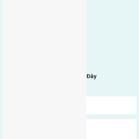
0
GỬI BÌNH LUẬN
Gửi Tin Nhắn Cho Chúng Tôi Ở Đây
Bạn phải
đăng nhập
để gửi bình luận.
Mới Nhất
Xu Hướng
Ngẫu Nhiên