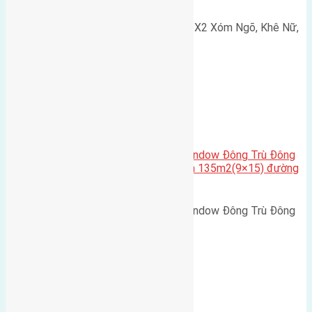
Cần bán 75m2(5x15) đất đấu giá X2 Xóm Ngõ, Khê Nữ,
Nguyên Khê, Huyện Đông Anh.…
Cầu Đông Trù
,
Xã Đông Hội
Cần bán biệt thự song lập Eurowindow Đông Trù Đông
Hội Đông Anh Tp Hà Nội diện tích 135m2(9×15) đường
rộng 10m vỉa hè 5m
Cần bán biệt thự song lập Eurowindow Đông Trù Đông
Hội Đông Anh Tp Hà Nội diện…
Xã Đông Hội