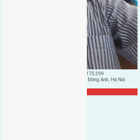
Đặng Đức Giảng: 0916.175.299
Phó chủ nhiệm hội nhà đất huyện Đông Anh, Hà Nội
TRANG CỘNG ĐỒNG