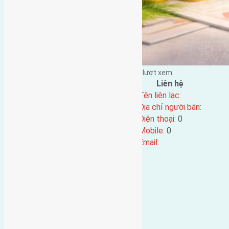
Đặng Đức Giảng đăng vào - tại |
278
lượt xem
Đặc điểm BĐS
Liên hệ
Địa chỉ:
Tên liên lạc:
Mã số:
4275
Địa chỉ người bán:
Loại tin:
Điện thoại:
0
Ngày đăng:
Mobile:
0
Ngày cập nhật lại:
05/04/2024 09:38
Email: