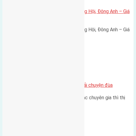
Bán đất 80m² tái định cư X1 Đông Hội, Đông Anh – Giá
165 triệu/m²
Bán đất 80m² tái định cư X1 Đông Hội, Đông Anh – Giá
165 triệu/m² Thông tin…
Chung cư
Nhà Đất bán tại Việt Nam đâu phải chuyện đùa
Theo như nhận định chung của các chuyên gia thì thị
trường bất động sản (BĐS)…