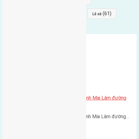
(64)
(64)
(61)
đất đấu giá
Phúc Thọ
Lê xá
Cần bán 50m2 (5×10) đất Thái Bình Mai Lâm đường
rộng 2,3m
Cần bán 50m2 (5x10) đất Thái Bình Mai Lâm đường…