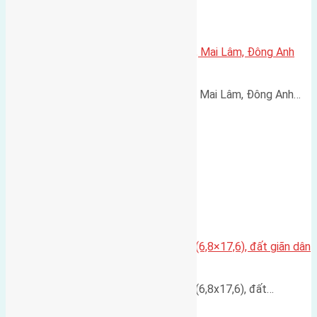
Cần bán 60m2(4×15) đất Lộc Hà, Mai Lâm, Đông Anh
đường rộng 2,7m
Cần bán 60m2(4x15) đất Lộc Hà, Mai Lâm, Đông Anh…
Cần bán đất có diện tích 120m2 (6,8×17,6), đất giãn dân
thôn Lại Đà Đông Hội
Cần bán đất có diện tích 120m2 (6,8x17,6), đất…