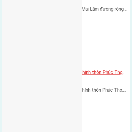
Bán 45m2 (3,7x12) đất Mai Hiên Mai Lâm đường rộng…
Cần bán 56m2(4,3×13) đất trục chính thôn Phúc Thọ,
Mai Lâm, Đông Anh
Cần bán 56m2(4,3x13) đất trục chính thôn Phúc Thọ,…