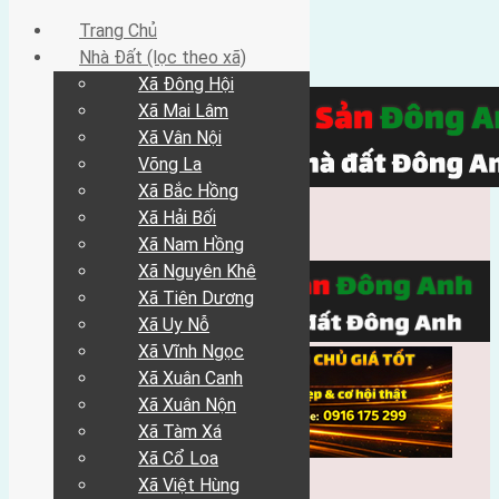
Trang Chủ
Nhà Đất (lọc theo xã)
Xã Đông Hội
Xã Mai Lâm
Xã Vân Nội
Võng La
Xã Bắc Hồng
Xã Hải Bối
Xã Nam Hồng
Xã Nguyên Khê
Xã Tiên Dương
Xã Uy Nỗ
Xã Vĩnh Ngọc
Xã Xuân Canh
Xã Xuân Nộn
Xã Tàm Xá
Xã Cổ Loa
Xã Việt Hùng
Trang Chủ