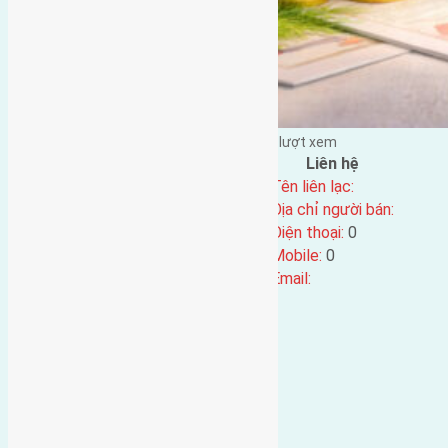
Đặng Đức Giảng đăng vào - tại |
294
lượt xem
Đặc điểm BĐS
Liên hệ
Địa chỉ:
Tên liên lạc:
Mã số:
4220
Địa chỉ người bán:
Loại tin:
Điện thoại:
0
Ngày đăng:
Mobile:
0
Ngày cập nhật lại:
21/12/2023 05:52
Email: