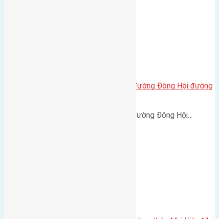
Cần bán 175m2 (7×25) đất mặt đường Đông Hội đường
rộng 8m
Cần bán 175m2 (7x25) đất mặt đường Đông Hội…