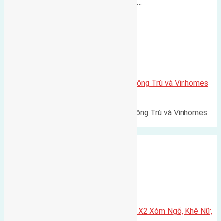
500m Diện tích: 56m² (3,5x16m).…
Xã Mai Lâm
Lô đất Lê Xá 103,6m2 gần cầu Đông Trù và Vinhomes
Cổ Loa
Lô đất Lê Xá 103,6m² gần cầu Đông Trù và Vinhomes
Cổ Loa Diện tích: 103,6m²…
Xã Nguyên Khê
Cần bán 75m2(5×15) đất đấu giá X2 Xóm Ngõ, Khê Nữ,
Nguyên Khê, Huyện Đông Anh