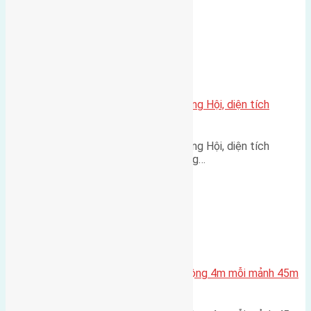
Xã Đông Hội
Cần bán đất thôn Đông Ngàn, Đông Hội, diện tích
120m2(6×20).
Cần bán đất thôn Đông Ngàn, Đông Hội, diện tích
120m2 (6x20), hướng Nam, đường…
Xã Cổ Loa
Bán 5 lô đất Đông Ngàn đường rộng 4m mỗi mảnh 45m
(6×7,5)