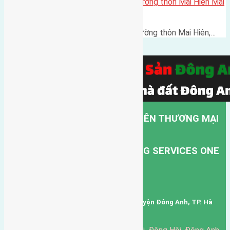
Cần bán 56m2 (4×14) đất mặt đường thôn Mai Hiên Mai
Lâm đường rộng 8m
Cần bán 56m2 (4x14) đất mặt đường thôn Mai Hiên,…
CÔNG TY TNHH MỘT THÀNH VIÊN THƯƠNG MẠI
DỊCH VỤ VẬN TẢI HỒNG HÀ.
HONG HA TRANSPORT TRADING SERVICES ONE
MEMBER COMPANY LIMITED.
Mã số thuế: 0101346678
Trụ sở: thôn Trung Thôn, Xã Đông Hội, Huyện Đông Anh, TP. Hà
Nội, Việt Nam.