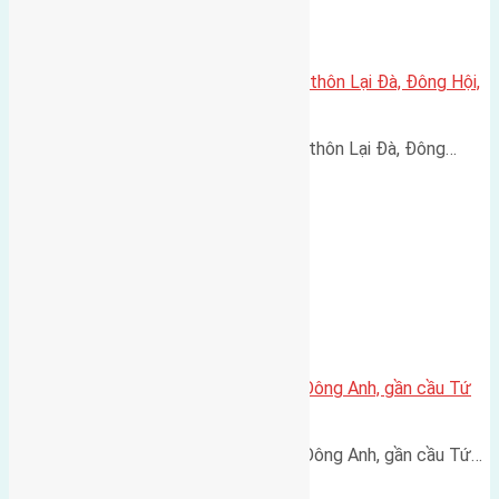
Cần bán 60m2(6×10) đất thổ cư thôn Lại Đà, Đông Hội,
Huyện Đông Anh đường rộng 3m
Cần bán 60m2(6x10) đất thổ cư thôn Lại Đà, Đông…
Bán đất 50m2 thôn Trung Thôn Đông Anh, gần cầu Tứ
Liên – Giá chỉ 142 triệu
Bán đất 50m2 thôn Trung Thôn Đông Anh, gần cầu Tứ…