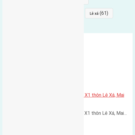
(64)
(64)
(61)
đất đấu giá
Phúc Thọ
Lê xá
Cần bán 80m2(5×16) đất đấu Giá X1 thôn Lê Xá, Mai
Lâm đường rộng 7m
Cần bán 80m2(5x16) đất đấu Giá X1 thôn Lê Xá, Mai…