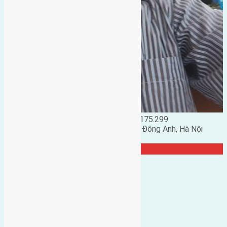
Đặng Đức Giảng: 0916.175.299
Phó chủ nhiệm hội nhà đất huyện Đông Anh, Hà Nội
TRANG CỘNG ĐỒNG