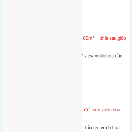
Xã Mai Lâm
Cần bán Đất đấu giá X2 Thái Bình 80m² – phía sau giáp
đường và vườn hoa
Lô đất đấu giá X2 Thái Bình 80m² view vườn hoa gần
cầu Tứ Liên Diện tích:…
Xã Mai Lâm
Lô đất tái định cư Mai Hiên 56m2 đối diện vườn hoa
500m
Lô đất tái định cư Mai Hiên 56m² đối diện vườn hoa