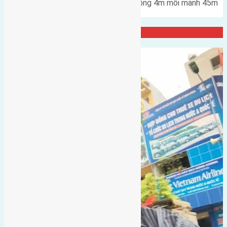
Bán 5 lô đất Đông Ngàn đường rộng 4m mỗi mảnh 45m
(6x7,5) hướng Tây Nam cách…
Đại Diện Công ty