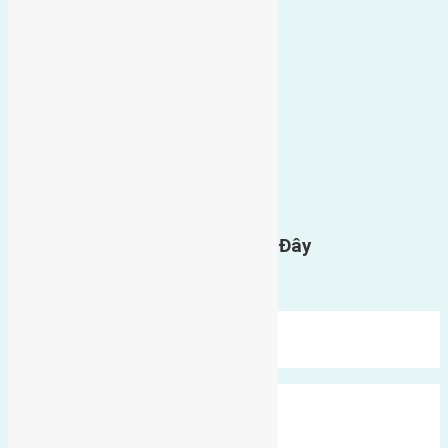
0
GỬI BÌNH LUẬN
Gửi Tin Nhắn Cho Chúng Tôi Ở Đây
Bạn phải
đăng nhập
để gửi bình luận.
Mới Nhất
Xu Hướng
Ngẫu Nhiên