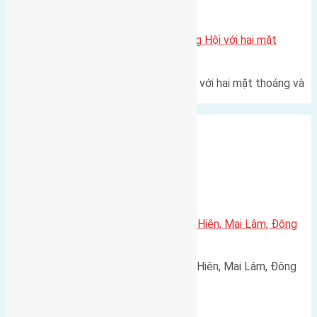
Xã Đông Hội
Một vị trí hiếm còn lại tại X1 Đông Hội với hai mặt
thoáng
Một góc tái định cư X1 Đông Hội với hai mặt thoáng và
trục đường 40m Diện…
Xã Mai Lâm
Cần bán 45,2m2(4×11,3) đất Mai Hiên, Mai Lâm, Đông
Anh đường rộng 2,5m
Cần bán 45,2m2(4x11,3) đất Mai Hiên, Mai Lâm, Đông
Anh. Đường rộng 2,5m hướng…