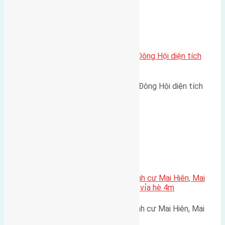
Nhà Đất
,
Xã Đông Hội
Cần bán nhà cấp 4 thôn Hội Phụ Đông Hội diện tích
42m2(4×10,5)
Cần bán nhà cấp 4 thôn Hội Phụ, Đông Hội diện tích
42m2(4x10,5). Đường vào…
Xã Mai Lâm
Cần bán 56m2(3,5×16) đất tái định cư Mai Hiên, Mai
Lâm, Đông Anh đường rộng 6,5m vỉa hè 4m
Cần bán 56m2(3,5x16) đất tái định cư Mai Hiên, Mai
Lâm, Đông Anh đường rộng…