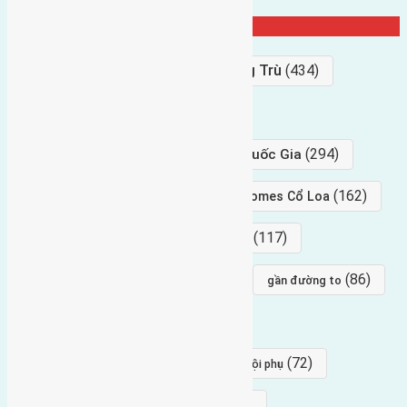
Từ Khóa Nổi Bật
Bán Đất
(927)
Gần Cầu Đông Trù
(434)
hướng tây
(406)
(294)
gần trung tâm hội Chợ triển Lãm Quốc Gia
(239)
(162)
hướng tây nam
gần Vinhomes Cổ Loa
(154)
(117)
hướng nam
hướng tây bắc
(96)
(88)
(86)
hướng bắc
Đông trù
gần đường to
(84)
(82)
đông ngàn
Lại Đà
(77)
(72)
Thái Bình, Mai Lâm, Đông Anh
hội phụ
(68)
(68)
Mai hiên
hướng đông nam