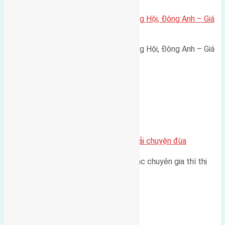
Bán đất 80m² tái định cư X1 Đông Hội, Đông Anh – Giá
165 triệu/m²
Bán đất 80m² tái định cư X1 Đông Hội, Đông Anh – Giá
165 triệu/m² Thông tin…
Chung cư
Nhà Đất bán tại Việt Nam đâu phải chuyện đùa
Theo như nhận định chung của các chuyên gia thì thị
trường bất động sản (BĐS)…