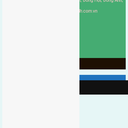
51 Đường Đông Hội, Đông Hội, Đông Anh,
Văn phòng giao dịch:
Hà Nội
https://batdongsandonganh24h.com.vn
Website:
ducgiang090970@gmail.com
Email:
0916-175-299
Hotline:
Chính sách bảo mật
3904
Ngày chạy
130
Tháng hoạt động
10
Năm đã qua
1066
Tin Bán Đất