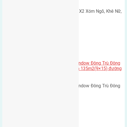
Cần bán 75m2(5x15) đất đấu giá X2 Xóm Ngõ, Khê Nữ,
Nguyên Khê, Huyện Đông Anh.…
Cầu Đông Trù
,
Xã Đông Hội
Cần bán biệt thự song lập Eurowindow Đông Trù Đông
Hội Đông Anh Tp Hà Nội diện tích 135m2(9×15) đường
rộng 10m vỉa hè 5m
Cần bán biệt thự song lập Eurowindow Đông Trù Đông
Hội Đông Anh Tp Hà Nội diện…
Xã Đông Hội