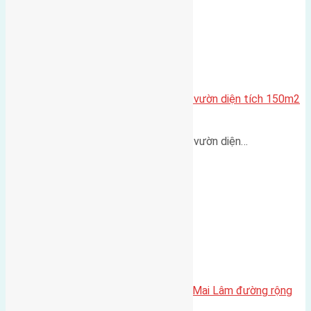
Cần bán đất phân lô biệt thự nhà vườn diện tích 150m2
(7,5×20) đường rộng 8m
Cần bán đất phân lô biệt thự nhà vườn diện…
Bán 45m2 (3,7×12) đất Mai Hiên Mai Lâm đường rộng
3,5m