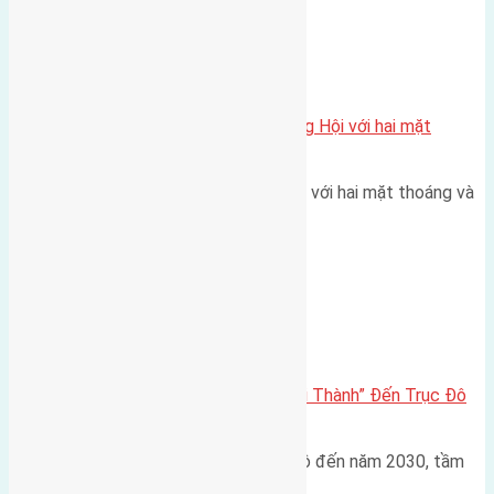
Xã Đông Hội
Một vị trí hiếm còn lại tại X1 Đông Hội với hai mặt
thoáng
Một góc tái định cư X1 Đông Hội với hai mặt thoáng và
trục đường 40m Diện…
Đông Anh 2026-2030
Đông Anh 2026: Từ “Huyện Ngoại Thành” Đến Trục Đô
Thị Đa Cực – Góc Nhìn Dữ Liệu
Trong bối cảnh Quy hoạch Thủ đô đến năm 2030, tầm
nhìn 2050 (với trọng tâm…