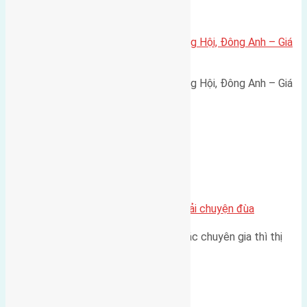
Xã Đông Hội
Bán đất 80m² tái định cư X1 Đông Hội, Đông Anh – Giá
165 triệu/m²
Bán đất 80m² tái định cư X1 Đông Hội, Đông Anh – Giá
165 triệu/m² Thông tin…
Chung cư
Nhà Đất bán tại Việt Nam đâu phải chuyện đùa
Theo như nhận định chung của các chuyên gia thì thị
trường bất động sản (BĐS)…