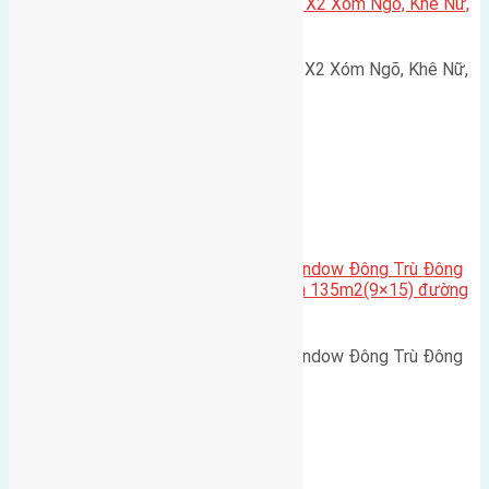
Cần bán 75m2(5×15) đất đấu giá X2 Xóm Ngõ, Khê Nữ,
Nguyên Khê, Huyện Đông Anh
Cần bán 75m2(5x15) đất đấu giá X2 Xóm Ngõ, Khê Nữ,
Nguyên Khê, Huyện Đông Anh.…
Cầu Đông Trù
,
Xã Đông Hội
Cần bán biệt thự song lập Eurowindow Đông Trù Đông
Hội Đông Anh Tp Hà Nội diện tích 135m2(9×15) đường
rộng 10m vỉa hè 5m
Cần bán biệt thự song lập Eurowindow Đông Trù Đông
Hội Đông Anh Tp Hà Nội diện…