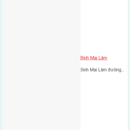
Cần bán 86m2 (5×17,2) đất Thái Bình Mai Lâm
Cần bán 86m2 (5x17,2) đất Thái Bình Mai Lâm đường…