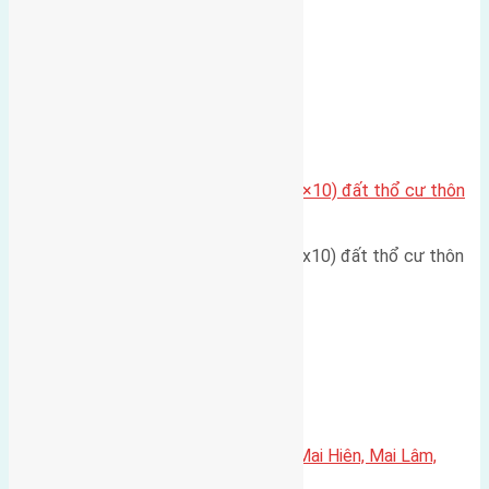
Lâm đường rộng 6m hướng…
Xã Đông Hội
Cần bán đất có diện tích 40m2(4×10) đất thổ cư thôn
Hội Phụ, Đông Hội
Cần bán đất có diện tích 40m2(4x10) đất thổ cư thôn
Hội Phụ, Đông Hội.…
Xã Mai Lâm
Cần bán 45,7m2(3,75×12,2) đất Mai Hiên, Mai Lâm,
Đông Anh đường rộng 3,7m