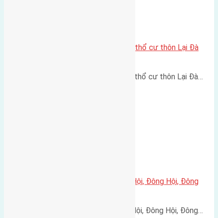
Cần bán 100m2(6,75×14,85) đất thổ cư thôn Lại Đà
Đông Hội
Cần bán 100m2(6,75x14,85) đất thổ cư thôn Lại Đà…
Cần bán 108m2(6×18) đất Tiên Hội, Đông Hội, Đông
Anh, Hà Nội đường rộng 2,5m
Cần bán 108m2(6x18) đất Tiên Hội, Đông Hội, Đông…