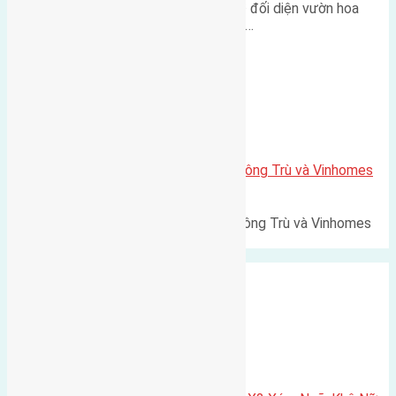
Lô đất tái định cư Mai Hiên 56m² đối diện vườn hoa
500m Diện tích: 56m² (3,5x16m).…
Xã Mai Lâm
Lô đất Lê Xá 103,6m2 gần cầu Đông Trù và Vinhomes
Cổ Loa
Lô đất Lê Xá 103,6m² gần cầu Đông Trù và Vinhomes
Cổ Loa Diện tích: 103,6m²…
Xã Nguyên Khê