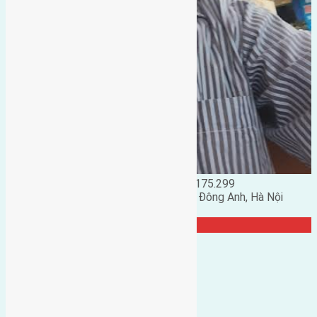
Đặng Đức Giảng: 0916.175.299
Phó chủ nhiệm hội nhà đất huyện Đông Anh, Hà Nội
TRANG CỘNG ĐỒNG