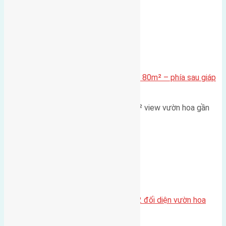
Xã Mai Lâm
Cần bán Đất đấu giá X2 Thái Bình 80m² – phía sau giáp
đường và vườn hoa
Lô đất đấu giá X2 Thái Bình 80m² view vườn hoa gần
cầu Tứ Liên Diện tích:…
Xã Mai Lâm
Lô đất tái định cư Mai Hiên 56m2 đối diện vườn hoa
500m