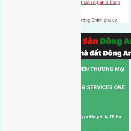
Hà Nội muốn xin Thủ tướng duyệt siêu dự án ở Đông
Anh
UBND TP Hà Nội muốn xin Thủ tướng Chính phủ uỷ…
CÔNG TY TNHH MỘT THÀNH VIÊN THƯƠNG MẠI
DỊCH VỤ VẬN TẢI HỒNG HÀ.
HONG HA TRANSPORT TRADING SERVICES ONE
MEMBER COMPANY LIMITED.
Mã số thuế: 0101346678
Trụ sở: thôn Trung Thôn, Xã Đông Hội, Huyện Đông Anh, TP. Hà
Nội, Việt Nam.