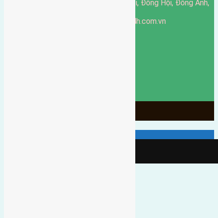
51 Đường Đông Hội, Đông Hội, Đông Anh,
Văn phòng giao dịch:
Hà Nội
https://batdongsandonganh24h.com.vn
Website:
ducgiang090970@gmail.com
Email:
0916-175-299
Hotline:
Chính sách bảo mật
3903
Ngày chạy
130
Tháng hoạt động
10
Năm đã qua
1066
Tin Bán Đất