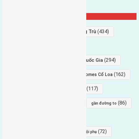
Từ Khóa Nổi Bật
Bán Đất
(927)
Gần Cầu Đông Trù
(434)
hướng tây
(406)
(294)
gần trung tâm hội Chợ triển Lãm Quốc Gia
(239)
(162)
hướng tây nam
gần Vinhomes Cổ Loa
(154)
(117)
hướng nam
hướng tây bắc
(96)
(88)
(86)
hướng bắc
Đông trù
gần đường to
(84)
(82)
đông ngàn
Lại Đà
(77)
(72)
Thái Bình, Mai Lâm, Đông Anh
hội phụ