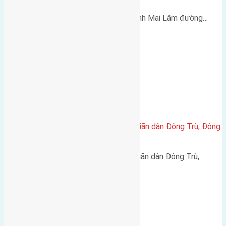
Cần bán 60m2(6x10) đất Thái Bình Mai Lâm đường…
Cần bán 105m2(6,16×17,4) đất giãn dân Đông Trù, Đông
Hội, Đông Anh đường rộng 6m
Cần bán 105m2(6,16x17,4) đất giãn dân Đông Trù,
Đông…