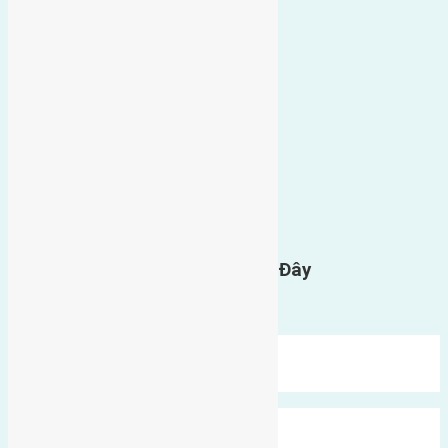
0
GỬI BÌNH LUẬN
Gửi Tin Nhắn Cho Chúng Tôi Ở Đây
Bạn phải
đăng nhập
để gửi bình luận.
Mới Nhất
Xu Hướng
Ngẫu Nhiên