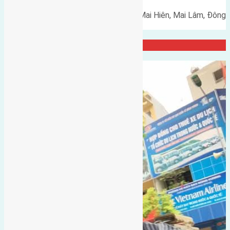
Cần bán 45,7m2(3,75x12,2) đất Mai Hiên, Mai Lâm, Đông
Anh đường rộng 3,7m hướng…
Đại Diện Công ty