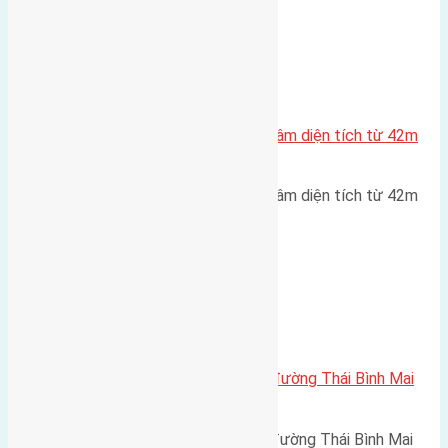
Xã Mai Lâm
Cần bán 5 lô đất Phúc Thọ Mai Lâm diện tích từ 42m
đến 54m
Cần bán 5 lô đất Phúc Thọ Mai Lâm diện tích từ 42m
đến 54m đường rộng 2,5m…
Xã Mai Lâm
Cần bán 200m2 (8×25) đất mặt đường Thái Bình Mai
Lâm
Cần bán 200m2 (8x25) đất mặt đường Thái Bình Mai