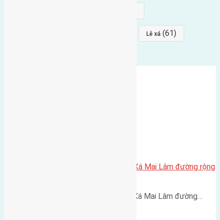
(68)
(68)
Mai hiên
hướng đông nam
(64)
(64)
(61)
đất đấu giá
Phúc Thọ
Lê xá
Cần bán 60m2(4,2×14,3) đất Lê Xá Mai Lâm đường rộng
4m
Cần bán 60m2(4,2x14,3) đất Lê Xá Mai Lâm đường…