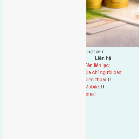
Đặng Đức Giảng đăng vào - tại |
219
lượt xem
Đặc điểm BĐS
Liên hệ
Địa chỉ:
Tên liên lạc:
Mã số:
4558
Địa chỉ người bán:
Loại tin:
Điện thoại:
0
Ngày đăng:
Mobile:
0
Ngày cập nhật lại:
03/08/2024 15:14
Email: