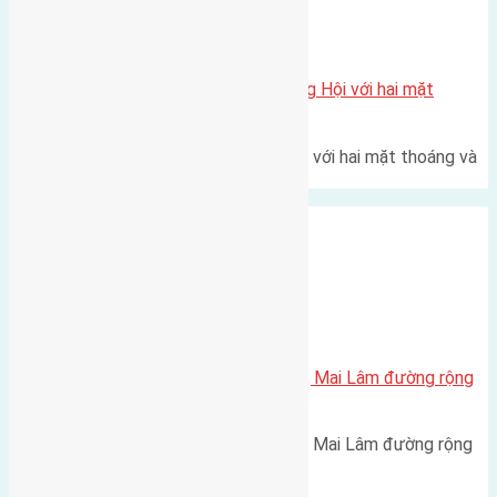
Xã Đông Hội
Một vị trí hiếm còn lại tại X1 Đông Hội với hai mặt
thoáng
Một góc tái định cư X1 Đông Hội với hai mặt thoáng và
trục đường 40m Diện…
Xã Mai Lâm
Cần bán 50m2(5×10) đất Lộc Hà, Mai Lâm đường rộng
2,8m
Cần bán 50m2(5x10) đất Lộc Hà, Mai Lâm đường rộng
2,8m. Hướng Bắc, cách cầu…