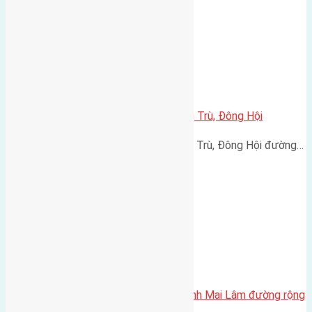
Cần bán 54m2 (4×13,5) đất Đông Trù, Đông Hội
Cần bán 54m2 (4x13,5) đất Đông Trù, Đông Hội đường…
Cần bán 60m2(6×10) đất Thái Bình Mai Lâm đường rộng
3,5m