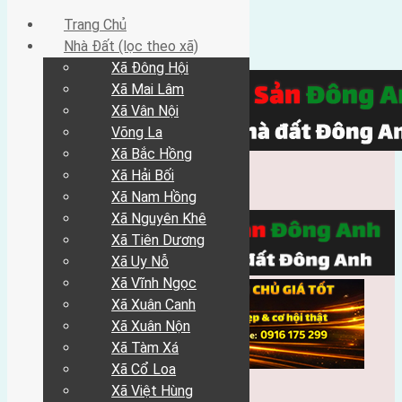
Trang Chủ
Nhà Đất (lọc theo xã)
Xã Đông Hội
Xã Mai Lâm
Xã Vân Nội
Võng La
Xã Bắc Hồng
Xã Hải Bối
Xã Nam Hồng
Xã Nguyên Khê
Xã Tiên Dương
Xã Uy Nỗ
Xã Vĩnh Ngọc
Xã Xuân Canh
Xã Xuân Nộn
Xã Tàm Xá
Xã Cổ Loa
Xã Việt Hùng
Trang Chủ