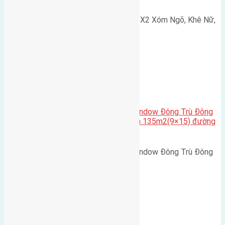
Cần bán 75m2(5x15) đất đấu giá X2 Xóm Ngõ, Khê Nữ,
Nguyên Khê, Huyện Đông Anh.…
Cầu Đông Trù
,
Xã Đông Hội
Cần bán biệt thự song lập Eurowindow Đông Trù Đông
Hội Đông Anh Tp Hà Nội diện tích 135m2(9×15) đường
rộng 10m vỉa hè 5m
Cần bán biệt thự song lập Eurowindow Đông Trù Đông
Hội Đông Anh Tp Hà Nội diện…
Xã Đông Hội