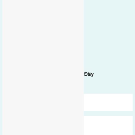
0
GỬI BÌNH LUẬN
Gửi Tin Nhắn Cho Chúng Tôi Ở Đây
Bạn phải
đăng nhập
để gửi bình luận.
Mới Nhất
Xu Hướng
Ngẫu Nhiên