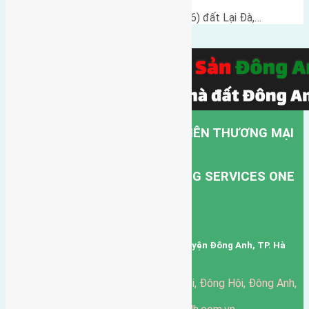
Cần bán đất diện tích 80m2 (5x16) đất Lại Đà,…
CÔNG TY TNHH MỘT THÀNH VIÊN THƯƠNG MẠI
DỊCH VỤ VẬN TẢI HỒNG HÀ.
HONG HA TRANSPORT TRADING SERVICES ONE
MEMBER COMPANY LIMITED.
Mã số thuế: 0101346678
Trụ sở: thôn Trung Thôn, Xã Đông Hội, Huyện Đông Anh, TP. Hà
Nội, Việt Nam.
51 Đường Đông Hội, Đông Hội, Đông Anh,
Văn phòng giao dịch:
Hà Nội