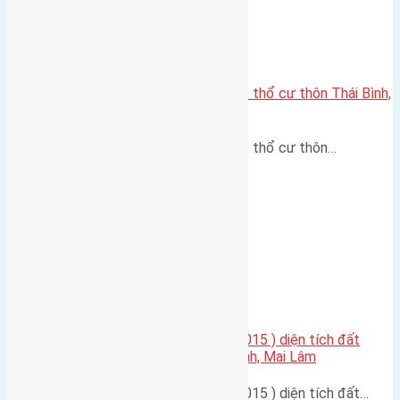
Cần bán đất diện tích 472m2 đất thổ cư thôn Thái Bình,
Mai Lâm
Cần bán đất diện tích 472m2 đất thổ cư thôn…
Cần bán nhà hai tầng ( xây năm 2015 ) diện tích đất
85m2 (5×17) mặt đường Thái Bình, Mai Lâm
Cần bán nhà hai tầng ( xây năm 2015 ) diện tích đất…