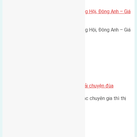
Bán đất 80m² tái định cư X1 Đông Hội, Đông Anh – Giá
165 triệu/m²
Bán đất 80m² tái định cư X1 Đông Hội, Đông Anh – Giá
165 triệu/m² Thông tin…
Chung cư
Nhà Đất bán tại Việt Nam đâu phải chuyện đùa
Theo như nhận định chung của các chuyên gia thì thị
trường bất động sản (BĐS)…