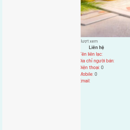
Đặng Đức Giảng đăng vào - tại |
396
lượt xem
Đặc điểm BĐS
Liên hệ
Địa chỉ:
Tên liên lạc:
Mã số:
1526
Địa chỉ người bán:
Loại tin:
Điện thoại:
0
Ngày đăng:
Mobile:
0
Ngày cập nhật lại:
03/06/2017 01:09
Email: