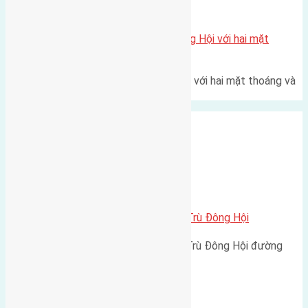
Xã Đông Hội
Một vị trí hiếm còn lại tại X1 Đông Hội với hai mặt
thoáng
Một góc tái định cư X1 Đông Hội với hai mặt thoáng và
trục đường 40m Diện…
Xã Đông Hội
Cần bán 56m2 (4×14) đất Đông Trù Đông Hội
Cần bán 56m2 (4x14) đất Đông Trù Đông Hội đường
rộng 2,7m hướng Nam cách…