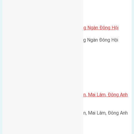
Xã Đông Hội
Cần bán 45m2 (3,75×12) đất Đông Ngàn Đông Hội
Cần bán 45m2 (3,75x12) đất Đông Ngàn Đông Hội
đường rộng 2,3m hướng Đông…
Xã Mai Lâm
Bán đất tái định cư 80m² Mai Hiên, Mai Lâm, Đông Anh
– Đường 30m, giá 215 triệu/m²
Bán đất tái định cư 80m² Mai Hiên, Mai Lâm, Đông Anh
– Đường 30m, giá 215 triệu/m²…