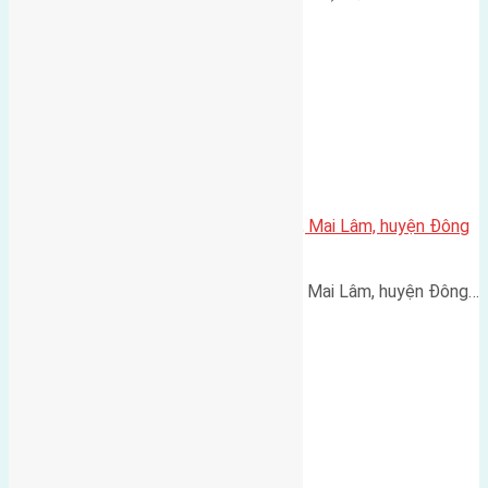
Cần bán 60m2(4×15) đất Lộc Hà, Mai Lâm, huyện Đông
Anh đường rộng 3m
Cần bán 60m2(4x15) đất Lộc Hà, Mai Lâm, huyện Đông…