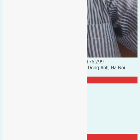
Đặng Đức Giảng: 0916.175.299
Phó chủ nhiệm hội nhà đất huyện Đông Anh, Hà Nội
TRANG CỘNG ĐỒNG
Từ Khóa Nổi Bật