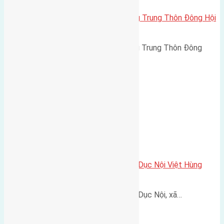
Cần bán 90m2(5×18) đất bìa làng Trung Thôn Đông Hội
đường rộng 7m
Cần bán 90m2(5x18) đất bìa làng Trung Thôn Đông
Hội…
Cần bán nhà hai tầng mặt đường Dục Nội Việt Hùng
Đông Anh
Cần bán nhà hai tầng mặt đường Dục Nội, xã…