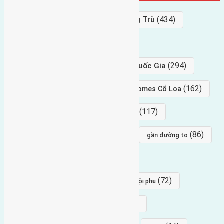
Bán Đất
(927)
Gần Cầu Đông Trù
(434)
hướng tây
(406)
(294)
gần trung tâm hội Chợ triển Lãm Quốc Gia
(239)
(162)
hướng tây nam
gần Vinhomes Cổ Loa
(154)
(117)
hướng nam
hướng tây bắc
(96)
(88)
(86)
hướng bắc
Đông trù
gần đường to
(84)
(82)
đông ngàn
Lại Đà
(77)
(72)
Thái Bình, Mai Lâm, Đông Anh
hội phụ
(68)
(68)
Mai hiên
hướng đông nam