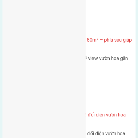
Xã Mai Lâm
Cần bán Đất đấu giá X2 Thái Bình 80m² – phía sau giáp
đường và vườn hoa
Lô đất đấu giá X2 Thái Bình 80m² view vườn hoa gần
cầu Tứ Liên Diện tích:…
Xã Mai Lâm
Lô đất tái định cư Mai Hiên 56m2 đối diện vườn hoa
500m
Lô đất tái định cư Mai Hiên 56m² đối diện vườn hoa