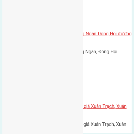
Xã Đông Hội
Cần bán 67,5m (4,5×15) đất Đông Ngàn Đông Hội đường
vào 3m hướng
Cần bán 67,5m (4,5x15) đất Đông Ngàn, Đông Hội
đường vào 3m hướng Tây Nam…
Xã Xuân Canh
Cần bán 82,5m2(5×16,5) đất đấu giá Xuân Trạch, Xuân
Canh đường rộng 7,5m
Cần bán 82,5m2(5x16,5) đất đấu giá Xuân Trạch, Xuân
Canh đường rộng 7,5m. Vỉa…