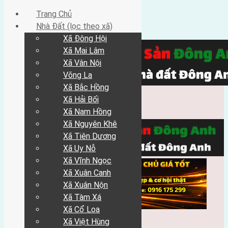
Trang Chủ
Nhà Đất (lọc theo xã)
Xã Đông Hội
Xã Mai Lâm
Xã Vân Nội
Võng La
Xã Bắc Hồng
Xã Hải Bối
Xã Nam Hồng
Xã Nguyên Khê
Xã Tiên Dương
Xã Uy Nỗ
Xã Vĩnh Ngọc
Xã Xuân Canh
Xã Xuân Nộn
Xã Tàm Xá
Xã Cổ Loa
Xã Việt Hùng
Trang Chủ