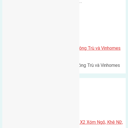
500m Diện tích: 56m² (3,5x16m).…
Xã Mai Lâm
Lô đất Lê Xá 103,6m2 gần cầu Đông Trù và Vinhomes
Cổ Loa
Lô đất Lê Xá 103,6m² gần cầu Đông Trù và Vinhomes
Cổ Loa Diện tích: 103,6m²…
Xã Nguyên Khê
Cần bán 75m2(5×15) đất đấu giá X2 Xóm Ngõ, Khê Nữ,
Nguyên Khê, Huyện Đông Anh