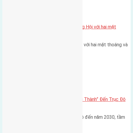
Xã Đông Hội
Một vị trí hiếm còn lại tại X1 Đông Hội với hai mặt
thoáng
Một góc tái định cư X1 Đông Hội với hai mặt thoáng và
trục đường 40m Diện…
Đông Anh 2026-2030
Đông Anh 2026: Từ “Huyện Ngoại Thành” Đến Trục Đô
Thị Đa Cực – Góc Nhìn Dữ Liệu
Trong bối cảnh Quy hoạch Thủ đô đến năm 2030, tầm
nhìn 2050 (với trọng tâm…