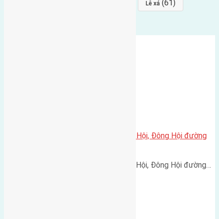
(64)
(64)
(61)
đất đấu giá
Phúc Thọ
Lê xá
Cần bán 100m2(10×10) đất Tiên Hội, Đông Hội đường
rộng 3m
Cần bán 100m2(10x10) đất Tiên Hội, Đông Hội đường…