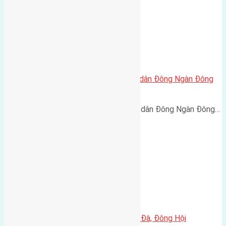
Cần bán 240m2(12×20) đất giãn dân Đông Ngàn Đông
Hội đường rộng 6 m
Cần bán 240m2(12x20) đất giãn dân Đông Ngàn Đông…
Cần bán đất 80m2(5×16) đất Lại Đà, Đông Hội