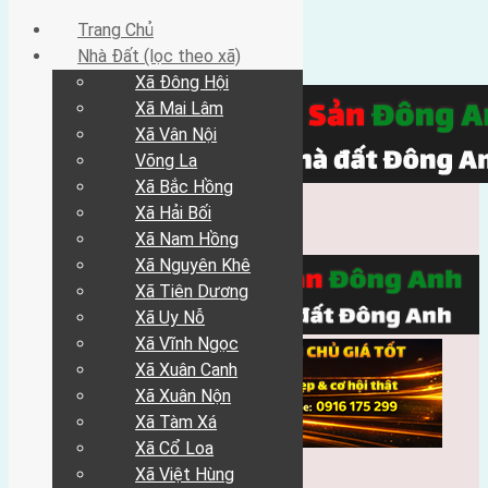
Trang Chủ
Nhà Đất (lọc theo xã)
Xã Đông Hội
Xã Mai Lâm
Xã Vân Nội
Võng La
Xã Bắc Hồng
Xã Hải Bối
Xã Nam Hồng
Xã Nguyên Khê
Xã Tiên Dương
Xã Uy Nỗ
Xã Vĩnh Ngọc
Xã Xuân Canh
Xã Xuân Nộn
Xã Tàm Xá
Xã Cổ Loa
Xã Việt Hùng
Trang Chủ