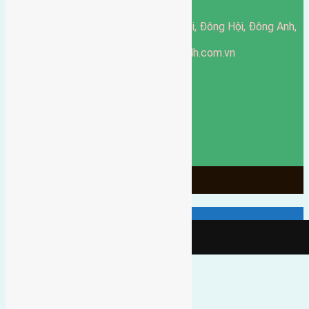
51 Đường Đông Hội, Đông Hội, Đông Anh,
Văn phòng giao dịch:
Hà Nội
https://batdongsandonganh24h.com.vn
Website:
ducgiang090970@gmail.com
Email:
0916-175-299
Hotline:
Chính sách bảo mật
3904
Ngày chạy
130
Tháng hoạt động
10
Năm đã qua
1066
Tin Bán Đất