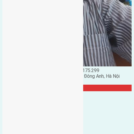
Đặng Đức Giảng: 0916.175.299
Phó chủ nhiệm hội nhà đất huyện Đông Anh, Hà Nội
TRANG CỘNG ĐỒNG