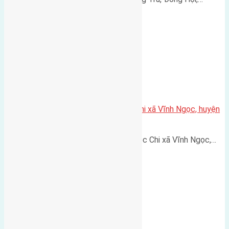
Bán 116m2 (5,8×20) đất Ngọc Chi xã Vĩnh Ngọc, huyện
Đông Anh
Cần bán 116m2 (5,8x20) đất Ngọc Chi xã Vĩnh Ngọc,…