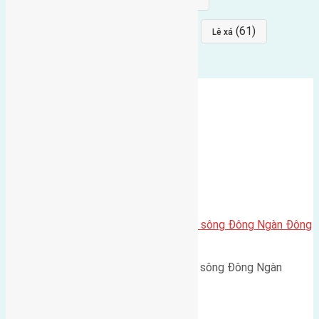
(64)
(64)
(61)
đất đấu giá
Phúc Thọ
Lê xá
Cần bán 65m2(4,5×14,5) đất mặt sông Đông Ngàn Đông
Hội đường rộng 3m
Cần bán 65m2(4,5x14,5) đất mặt sông Đông Ngàn
Đông…