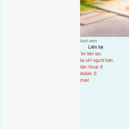
Đặng Đức Giảng đăng vào - tại |
348
lượt xem
Đặc điểm BĐS
Liên hệ
Địa chỉ:
Tên liên lạc:
Mã số:
1446
Địa chỉ người bán:
Loại tin:
Điện thoại:
0
Ngày đăng:
Mobile:
0
Ngày cập nhật lại:
05/04/2017 10:58
Email: