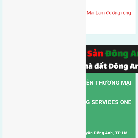
Bán 87m2 (5,5×16) đất Thái Bình Mai Lâm đường rộng
4m giá rẻ
.
CÔNG TY TNHH MỘT THÀNH VIÊN THƯƠNG MẠI
DỊCH VỤ VẬN TẢI HỒNG HÀ.
HONG HA TRANSPORT TRADING SERVICES ONE
MEMBER COMPANY LIMITED.
Mã số thuế: 0101346678
Trụ sở: thôn Trung Thôn, Xã Đông Hội, Huyện Đông Anh, TP. Hà
Nội, Việt Nam.