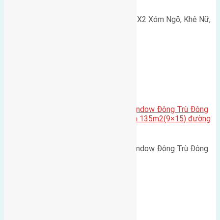
Cần bán 75m2(5x15) đất đấu giá X2 Xóm Ngõ, Khê Nữ,
Nguyên Khê, Huyện Đông Anh.…
Cầu Đông Trù
,
Xã Đông Hội
Cần bán biệt thự song lập Eurowindow Đông Trù Đông
Hội Đông Anh Tp Hà Nội diện tích 135m2(9×15) đường
rộng 10m vỉa hè 5m
Cần bán biệt thự song lập Eurowindow Đông Trù Đông
Hội Đông Anh Tp Hà Nội diện…
Xã Đông Hội