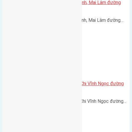
Cần bán 75m2 (5×15) đất Thái Bình, Mai Lâm đường
rộng 2,3m
Cần bán 75m2 (5x15) đất Thái Bình, Mai Lâm đường…
Cần bán 80m2 (5×16) đất Ngọc Chi Vĩnh Ngọc đường
rộng 5m
Cần bán 80m2 (5x16) đất Ngọc Chi Vĩnh Ngọc đường…