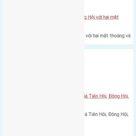
Xã Đông Hội
Một vị trí hiếm còn lại tại X1 Đông Hội với hai mặt
thoáng
Một góc tái định cư X1 Đông Hội với hai mặt thoáng và
trục đường 40m Diện…
Xã Đông Hội
Cần bán 88m2(5×17,6) đất đấu giá Tiên Hội, Đông Hội,
Đông Anh đường rộng 5m
Cần bán 88m2(5x17,6) đất đấu giá Tiên Hội, Đông Hội,
Đông Anh đường rộng…