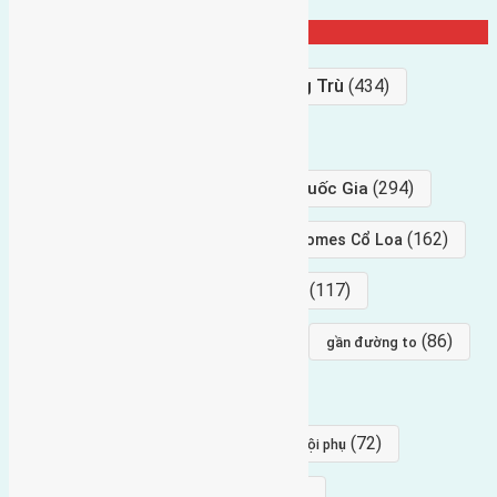
Từ Khóa Nổi Bật
Bán Đất
(927)
Gần Cầu Đông Trù
(434)
hướng tây
(406)
(294)
gần trung tâm hội Chợ triển Lãm Quốc Gia
(239)
(162)
hướng tây nam
gần Vinhomes Cổ Loa
(154)
(117)
hướng nam
hướng tây bắc
(96)
(88)
(86)
hướng bắc
Đông trù
gần đường to
(84)
(82)
đông ngàn
Lại Đà
(77)
(72)
Thái Bình, Mai Lâm, Đông Anh
hội phụ
(68)
(68)
Mai hiên
hướng đông nam