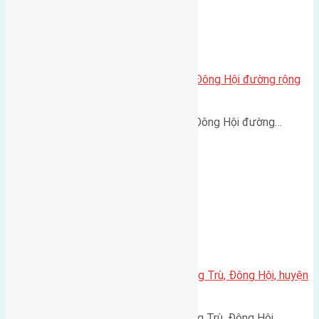
Cần bán 48m2(4×12) đất Lại Đà Đông Hội đường rộng
2,5m
Cần bán 48m2(4x12) đất Lại Đà Đông Hội đường…
Cần bán 50m2(4,3×11,6) đất Đông Trù, Đông Hội, huyện
Đông Anh
Cần bán 50m2(4,3x11,6) đất Đông Trù, Đông Hội,…