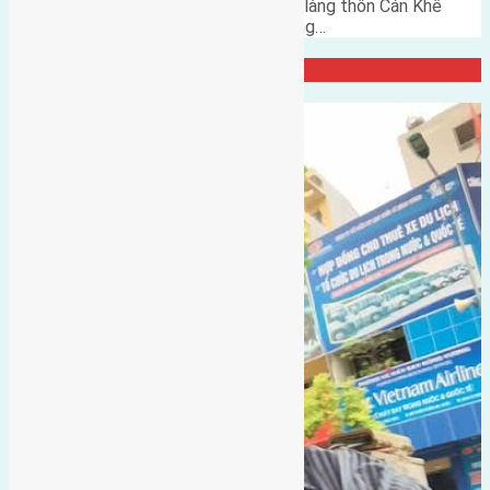
Cần bán 84,7m2 (7,7x11) đất bìa làng thôn Cán Khê
Nguyên Khê Đông Anh đường rộng…
Đại Diện Công ty