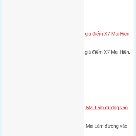
Xã Mai Lâm
Cần bán 92,5m2(5×18,5) đất đấu giá điểm X7 Mai Hiên
Mai Lâm đường rộng 6m
Cần bán 92,5m2(5x18,5) đất đấu giá điểm X7 Mai Hiên,
Mai Lâm đường rộng 6m…
Xã Mai Lâm
Cần bán 44m2(4×11) đất Lộc Hà, Mai Lâm đường vào
2,1m hướng Đông
Cần bán 44m2(4x11) đất Lộc Hà, Mai Lâm đường vào
2,1m hướng Đông. Cách đường…