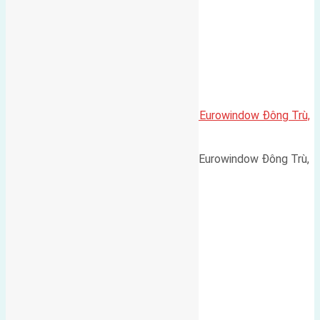
Cần bán 120m2(7,5×16) biệt thự Eurowindow Đông Trù,
Đông Hội đường rộng 7m
Cần bán 120m2(7,5x16) biệt thự Eurowindow Đông Trù,
…