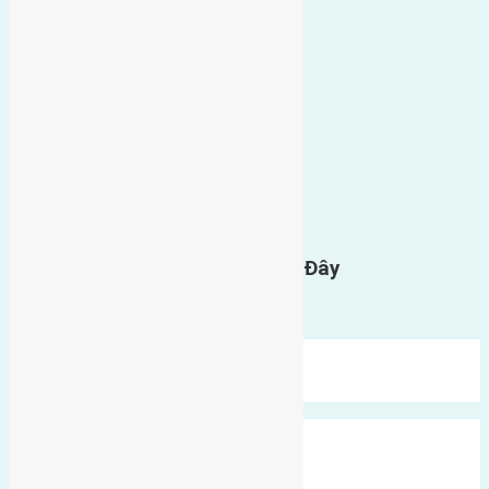
0
GỬI BÌNH LUẬN
Gửi Tin Nhắn Cho Chúng Tôi Ở Đây
Bạn phải
đăng nhập
để gửi bình luận.
Mới Nhất
Xu Hướng
Ngẫu Nhiên