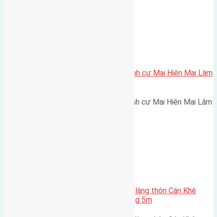
Xã Mai Lâm
Cần bán 56m2(3,5×16) đất tái định cư Mai Hiên Mai Lâm
Đông Anh đường rộng 7m
Cần bán 56m2(3,5x16) đất tái định cư Mai Hiên Mai Lâm
Đông Anh đường rộng 7m…
Xã Nguyên Khê
Cần bán 84,7m2 (7,7×11) đất bìa làng thôn Cán Khê
Nguyên Khê Đông Anh đường rộng 5m