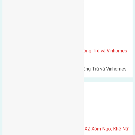
500m Diện tích: 56m² (3,5x16m).…
Xã Mai Lâm
Lô đất Lê Xá 103,6m2 gần cầu Đông Trù và Vinhomes
Cổ Loa
Lô đất Lê Xá 103,6m² gần cầu Đông Trù và Vinhomes
Cổ Loa Diện tích: 103,6m²…
Xã Nguyên Khê
Cần bán 75m2(5×15) đất đấu giá X2 Xóm Ngõ, Khê Nữ,
Nguyên Khê, Huyện Đông Anh