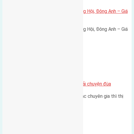
Bán đất 80m² tái định cư X1 Đông Hội, Đông Anh – Giá
165 triệu/m²
Bán đất 80m² tái định cư X1 Đông Hội, Đông Anh – Giá
165 triệu/m² Thông tin…
Chung cư
Nhà Đất bán tại Việt Nam đâu phải chuyện đùa
Theo như nhận định chung của các chuyên gia thì thị
trường bất động sản (BĐS)…