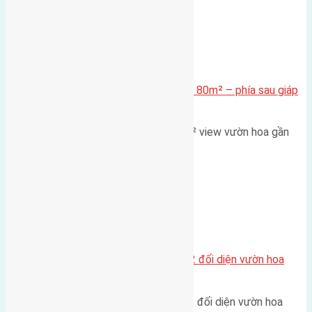
Xã Mai Lâm
Cần bán Đất đấu giá X2 Thái Bình 80m² – phía sau giáp
đường và vườn hoa
Lô đất đấu giá X2 Thái Bình 80m² view vườn hoa gần
cầu Tứ Liên Diện tích:…
Xã Mai Lâm
Lô đất tái định cư Mai Hiên 56m2 đối diện vườn hoa
500m
Lô đất tái định cư Mai Hiên 56m² đối diện vườn hoa