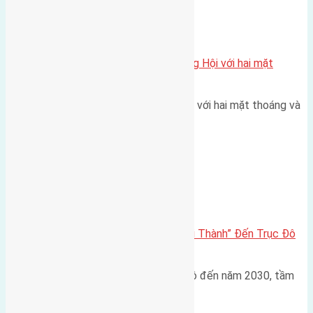
Xã Đông Hội
Một vị trí hiếm còn lại tại X1 Đông Hội với hai mặt
thoáng
Một góc tái định cư X1 Đông Hội với hai mặt thoáng và
trục đường 40m Diện…
Đông Anh 2026-2030
Đông Anh 2026: Từ “Huyện Ngoại Thành” Đến Trục Đô
Thị Đa Cực – Góc Nhìn Dữ Liệu
Trong bối cảnh Quy hoạch Thủ đô đến năm 2030, tầm
nhìn 2050 (với trọng tâm…