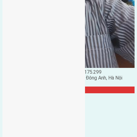
Đặng Đức Giảng: 0916.175.299
Phó chủ nhiệm hội nhà đất huyện Đông Anh, Hà Nội
TRANG CỘNG ĐỒNG