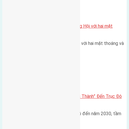
Xã Đông Hội
Một vị trí hiếm còn lại tại X1 Đông Hội với hai mặt
thoáng
Một góc tái định cư X1 Đông Hội với hai mặt thoáng và
trục đường 40m Diện…
Đông Anh 2026-2030
Đông Anh 2026: Từ “Huyện Ngoại Thành” Đến Trục Đô
Thị Đa Cực – Góc Nhìn Dữ Liệu
Trong bối cảnh Quy hoạch Thủ đô đến năm 2030, tầm
nhìn 2050 (với trọng tâm…