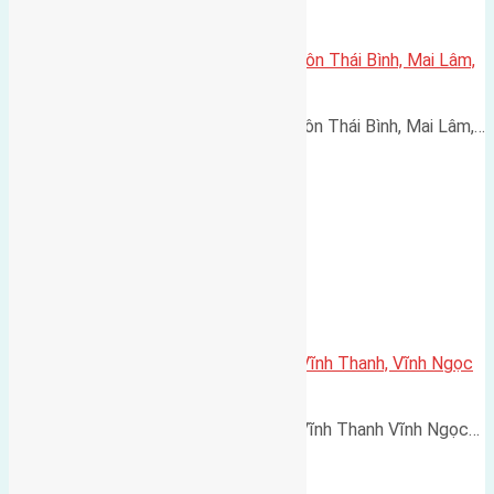
Cần bán 68,7m2(4,2×16,3) đất thôn Thái Bình, Mai Lâm,
Đông Anh đường rộng 4m
Cần bán 68,7m2(4,2x16,3) đất thôn Thái Bình, Mai Lâm,…
Cần bán 70m(5×14) đất đấu giá Vĩnh Thanh, Vĩnh Ngọc
đường rộng 8m
Cần bán 70m(5x14) đất đấu giá Vĩnh Thanh Vĩnh Ngọc…