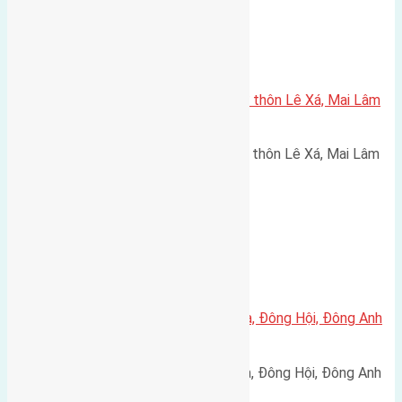
Xã Mai Lâm
Cần bán 40m2 (4×10) đất thổ cư thôn Lê Xá, Mai Lâm
đường rộng 2,5m
Cần bán 40m2 (4x10) đất thổ cư thôn Lê Xá, Mai Lâm
đường rộng 2,5m hướng Nam…
Xã Đông Hội
Cần bán 50m2(4×12,5) đất Lại Đà, Đông Hội, Đông Anh
đường rộng 3m
Cần bán 50m2(4x12,5) đất Lại Đà, Đông Hội, Đông Anh
đường rộng 3m. Hướng…