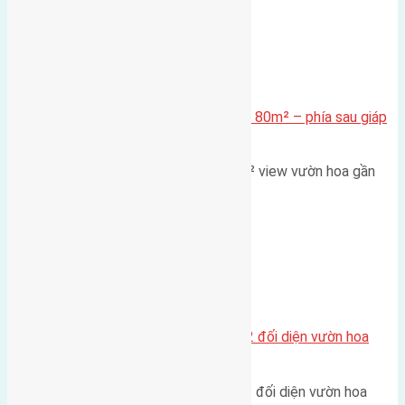
Xã Mai Lâm
Cần bán Đất đấu giá X2 Thái Bình 80m² – phía sau giáp
đường và vườn hoa
Lô đất đấu giá X2 Thái Bình 80m² view vườn hoa gần
cầu Tứ Liên Diện tích:…
Xã Mai Lâm
Lô đất tái định cư Mai Hiên 56m2 đối diện vườn hoa
500m
Lô đất tái định cư Mai Hiên 56m² đối diện vườn hoa