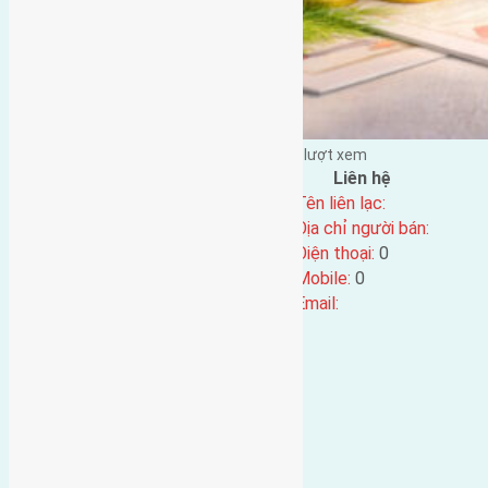
Đặng Đức Giảng đăng vào - tại |
237
lượt xem
Đặc điểm BĐS
Liên hệ
Địa chỉ:
Tên liên lạc:
Mã số:
4634
Địa chỉ người bán:
Loại tin:
Điện thoại:
0
Ngày đăng:
Mobile:
0
Ngày cập nhật lại:
24/09/2024 05:08
Email: