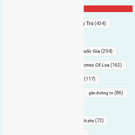
Từ Khóa Nổi Bật
Bán Đất
(927)
Gần Cầu Đông Trù
(434)
hướng tây
(406)
(294)
gần trung tâm hội Chợ triển Lãm Quốc Gia
(239)
(162)
hướng tây nam
gần Vinhomes Cổ Loa
(154)
(117)
hướng nam
hướng tây bắc
(96)
(88)
(86)
hướng bắc
Đông trù
gần đường to
(84)
(82)
đông ngàn
Lại Đà
(77)
(72)
Thái Bình, Mai Lâm, Đông Anh
hội phụ
(68)
(68)
Mai hiên
hướng đông nam