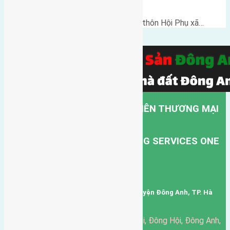
Hội
Cần bán 40m2(4x10) đất thổ cư thôn Hội Phụ xã…
CÔNG TY TNHH MỘT THÀNH VIÊN THƯƠNG MẠI
DỊCH VỤ VẬN TẢI HỒNG HÀ.
HONG HA TRANSPORT TRADING SERVICES ONE
MEMBER COMPANY LIMITED.
Mã số thuế: 0101346678
Trụ sở: thôn Trung Thôn, Xã Đông Hội, Huyện Đông Anh, TP. Hà
Nội, Việt Nam.
51 Đường Đông Hội, Đông Hội, Đông Anh,
Văn phòng giao dịch: