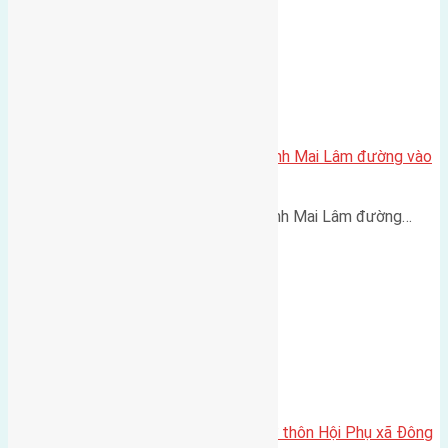
Cần bán 40m2(4×10) đất Thái Bình Mai Lâm đường vào
2,2m
Cần bán 40m2(4x10) đất Thái Bình Mai Lâm đường…
Cần bán 40m2 (4×10) đất thổ cư thôn Hội Phụ xã Đông