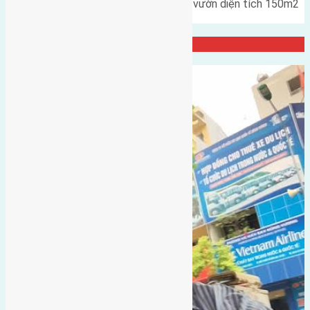
Cần bán đất phân lô biệt thự nhà vườn diện tích 150m2
(7,5x20) đường rộng…
Đại Diện Công ty