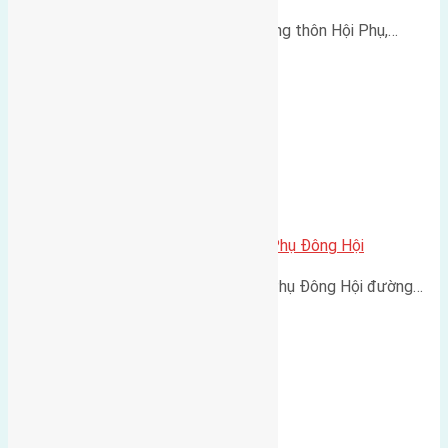
Cần bán 60m2 (5x12) đất trục làng thôn Hội Phụ,…
Cần bán 32m2 (3,2×10) đất Hội Phụ Đông Hội
Cần bán 32m2 (3,2x10) đất Hội Phụ Đông Hội đường…