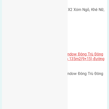
Cần bán 75m2(5x15) đất đấu giá X2 Xóm Ngõ, Khê Nữ,
Nguyên Khê, Huyện Đông Anh.…
Cầu Đông Trù
,
Xã Đông Hội
Cần bán biệt thự song lập Eurowindow Đông Trù Đông
Hội Đông Anh Tp Hà Nội diện tích 135m2(9×15) đường
rộng 10m vỉa hè 5m
Cần bán biệt thự song lập Eurowindow Đông Trù Đông
Hội Đông Anh Tp Hà Nội diện…
Xã Đông Hội