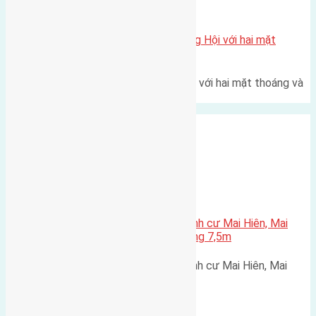
Xã Đông Hội
Một vị trí hiếm còn lại tại X1 Đông Hội với hai mặt
thoáng
Một góc tái định cư X1 Đông Hội với hai mặt thoáng và
trục đường 40m Diện…
Xã Mai Lâm
Cần bán 56m2(3,5×16) đất tái định cư Mai Hiên, Mai
Lâm, Đông Anh, Hà Nội đường rộng 7,5m
Cần bán 56m2(3,5x16) đất tái định cư Mai Hiên, Mai
Lâm, Đông Anh, Hà Nội đường…