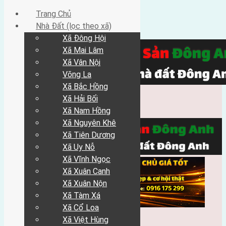
Trang Chủ
Nhà Đất (lọc theo xã)
Xã Đông Hội
Xã Mai Lâm
Xã Vân Nội
Võng La
Xã Bắc Hồng
Xã Hải Bối
Xã Nam Hồng
Xã Nguyên Khê
Xã Tiên Dương
Xã Uy Nỗ
Xã Vĩnh Ngọc
Xã Xuân Canh
Xã Xuân Nộn
Xã Tàm Xá
Xã Cổ Loa
Xã Việt Hùng
Trang Chủ