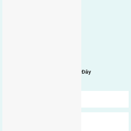
0
GỬI BÌNH LUẬN
Gửi Tin Nhắn Cho Chúng Tôi Ở Đây
Bạn phải
đăng nhập
để gửi bình luận.
Mới Nhất
Xu Hướng
Ngẫu Nhiên