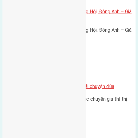
Bán đất 80m² tái định cư X1 Đông Hội, Đông Anh – Giá
165 triệu/m²
Bán đất 80m² tái định cư X1 Đông Hội, Đông Anh – Giá
165 triệu/m² Thông tin…
Chung cư
Nhà Đất bán tại Việt Nam đâu phải chuyện đùa
Theo như nhận định chung của các chuyên gia thì thị
trường bất động sản (BĐS)…