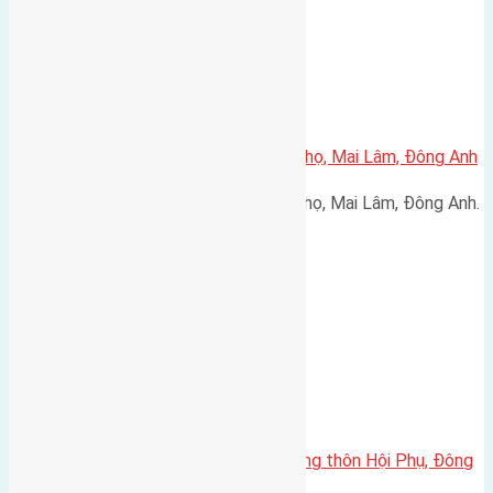
Cần bán 50m2(5×10) đất Phúc Thọ, Mai Lâm, Đông Anh
Cần bán 50m2(5x10) đất Phúc Thọ, Mai Lâm, Đông Anh.
…
Cần bán 60m2 (5×12) đất trục làng thôn Hội Phụ, Đông
Hội đường rộng 5m