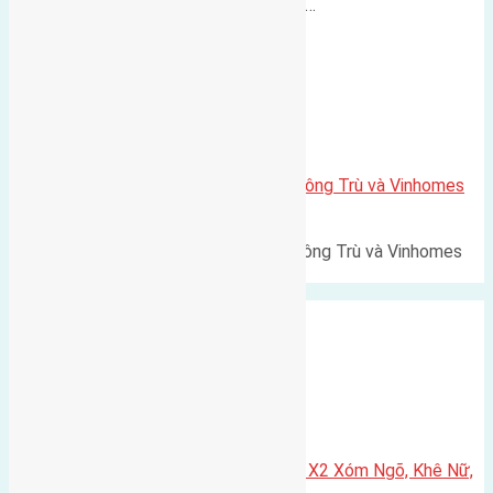
500m Diện tích: 56m² (3,5x16m).…
Xã Mai Lâm
Lô đất Lê Xá 103,6m2 gần cầu Đông Trù và Vinhomes
Cổ Loa
Lô đất Lê Xá 103,6m² gần cầu Đông Trù và Vinhomes
Cổ Loa Diện tích: 103,6m²…
Xã Nguyên Khê
Cần bán 75m2(5×15) đất đấu giá X2 Xóm Ngõ, Khê Nữ,
Nguyên Khê, Huyện Đông Anh