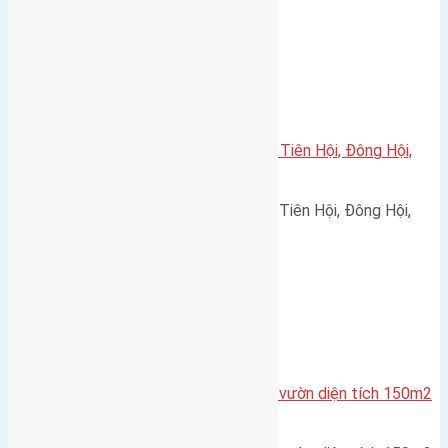
Xã Đông Hội
Cần bán 90m2(5×18) đất đấu giá Tiên Hội, Đông Hội,
Đông Anh, Hà Nội
Cần bán 90m2(5x18) đất đấu giá Tiên Hội, Đông Hội,
Đông Anh, Hà Nội đường…
Cầu Đông Trù
Cần bán đất phân lô biệt thự nhà vườn diện tích 150m2
(7,5×20) đường rộng 8m