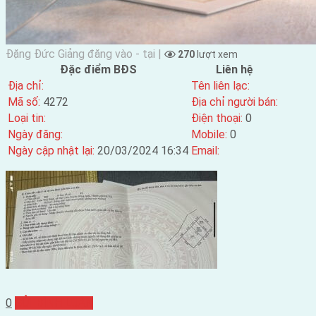
Đặng Đức Giảng đăng vào - tại |
270
lượt xem
Đặc điểm BĐS
Liên hệ
Địa chỉ:
Tên liên lạc:
Mã số:
4272
Địa chỉ người bán:
Loại tin:
Điện thoại:
0
Ngày đăng:
Mobile:
0
Ngày cập nhật lại:
20/03/2024 16:34
Email:
0
GỬI BÌNH LUẬN