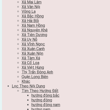
Xã Mai Lâm
Xã Vân Nội
Võng La
Xã Bắc Hồng
Xã Hải Bối
Xã Nam Hồng
Xã Nguyên Khê
Xã Tiên Dương
Xã Uy Nỗ
Xã Vĩnh Ngọc
Xã Xuân Canh
Xã Xuân Nộn
Xã Tàm Xá
Xã Cổ Loa
Xã Việt Hùng
Thị Trấn Đông Anh
Quận Long Biên
Khác
Lọc Theo Nội Dung
Tìm Theo Hướng Đất
hướng đông bắc
hướng đông
hướng đông nam
hướng nam