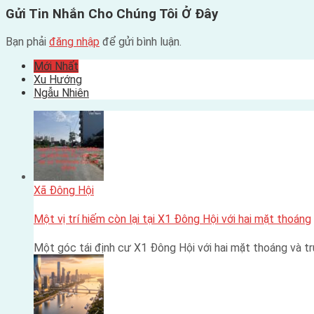
Gửi Tin Nhắn Cho Chúng Tôi Ở Đây
Bạn phải
đăng nhập
để gửi bình luận.
Mới Nhất
Xu Hướng
Ngẫu Nhiên
Xã Đông Hội
Một vị trí hiếm còn lại tại X1 Đông Hội với hai mặt thoáng
Một góc tái định cư X1 Đông Hội với hai mặt thoáng và 