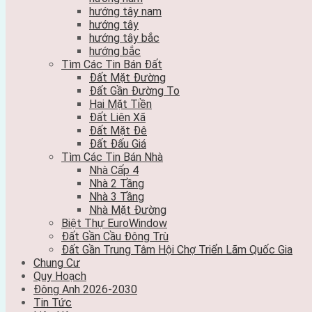
hướng tây nam
hướng tây
hướng tây bắc
hướng bắc
Tìm Các Tin Bán Đất
Đất Mặt Đường
Đất Gần Đường To
Hai Mặt Tiền
Đất Liên Xã
Đất Mặt Đê
Đất Đấu Giá
Tìm Các Tin Bán Nhà
Nhà Cấp 4
Nhà 2 Tầng
Nhà 3 Tầng
Nhà Mặt Đường
Biệt Thự EuroWindow
Đất Gần Cầu Đông Trù
Đất Gần Trung Tâm Hội Chợ Triển Lãm Quốc Gia
Chung Cư
Quy Hoạch
Đông Anh 2026-2030
Tin Tức