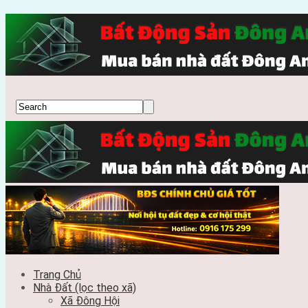
Trang Chủ
Nhà Đất (lọc theo xã)
Xã Đông Hội