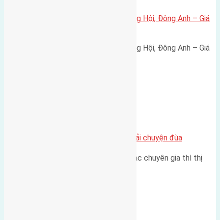
Bán đất 80m² tái định cư X1 Đông Hội, Đông Anh – Giá
165 triệu/m²
Bán đất 80m² tái định cư X1 Đông Hội, Đông Anh – Giá
165 triệu/m² Thông tin…
Chung cư
Nhà Đất bán tại Việt Nam đâu phải chuyện đùa
Theo như nhận định chung của các chuyên gia thì thị
trường bất động sản (BĐS)…