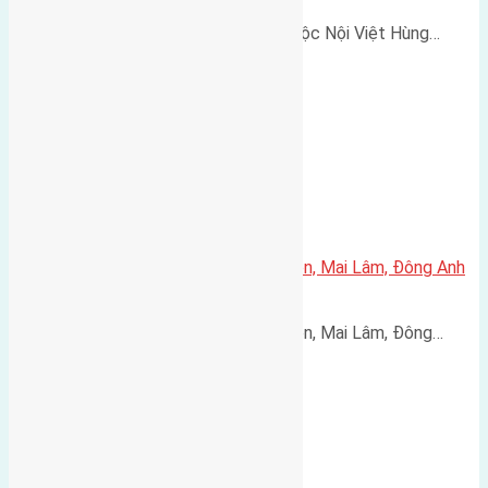
Cần bán 80m2 (5x16) đất thôn Dộc Nội Việt Hùng…
Bán đất tái định cư 80m² Mai Hiên, Mai Lâm, Đông Anh
– Đường 30m, giá 215 triệu/m²
Bán đất tái định cư 80m² Mai Hiên, Mai Lâm, Đông…