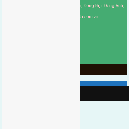
51 Đường Đông Hội, Đông Hội, Đông Anh,
Văn phòng giao dịch:
Hà Nội
https://batdongsandonganh24h.com.vn
Website:
ducgiang090970@gmail.com
Email:
0916-175-299
Hotline:
Chính sách bảo mật
3903
Ngày chạy
130
Tháng hoạt động
10
Năm đã qua
1066
Tin Bán Đất