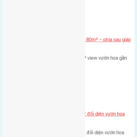
Xã Mai Lâm
Cần bán Đất đấu giá X2 Thái Bình 80m² – phía sau giáp
đường và vườn hoa
Lô đất đấu giá X2 Thái Bình 80m² view vườn hoa gần
cầu Tứ Liên Diện tích:…
Xã Mai Lâm
Lô đất tái định cư Mai Hiên 56m2 đối diện vườn hoa
500m
Lô đất tái định cư Mai Hiên 56m² đối diện vườn hoa