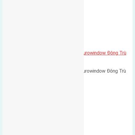
Cần bán 135m2(9×15) biệt thự Eurowindow Đông Trù
Đông Hội đường rộng 5m
Cần bán 135m2(9x15) biệt thự Eurowindow Đông Trù
Đông…