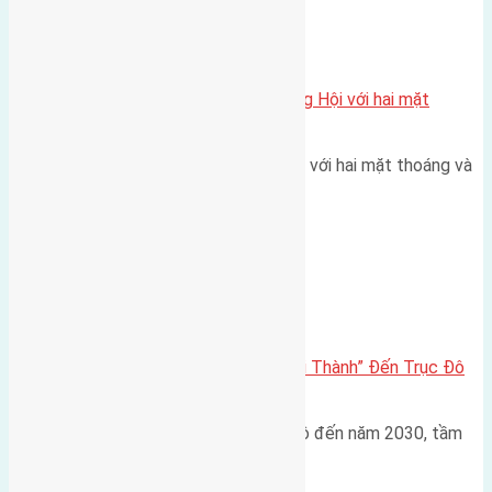
Xã Đông Hội
Một vị trí hiếm còn lại tại X1 Đông Hội với hai mặt
thoáng
Một góc tái định cư X1 Đông Hội với hai mặt thoáng và
trục đường 40m Diện…
Đông Anh 2026-2030
Đông Anh 2026: Từ “Huyện Ngoại Thành” Đến Trục Đô
Thị Đa Cực – Góc Nhìn Dữ Liệu
Trong bối cảnh Quy hoạch Thủ đô đến năm 2030, tầm
nhìn 2050 (với trọng tâm…