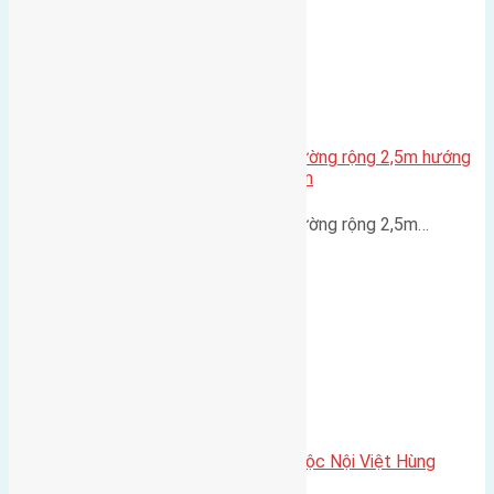
Cần bán 45m Lại Đà, Đông Hội đường rộng 2,5m hướng
Tây Bắc cách cầu Đông Trù 600m
Cần bán 45m Lại Đà, Đông Hội đường rộng 2,5m…
Cần bán 80m2 (5×16) đất thôn Dộc Nội Việt Hùng
đường rộng 5m