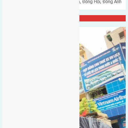
Cần bán 73m2(5x14,6) đất Lại Đà, Đông Hội, Đông Anh
đường rộng 4,2m hướng…
Đại Diện Công ty