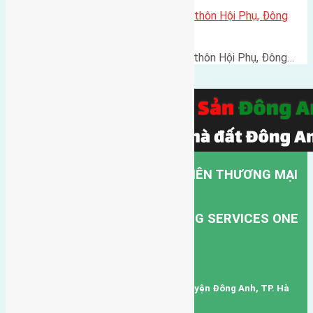
Cần bán 48m2(4×12) đất thổ cư thôn Hội Phụ, Đông
Hội, Đông Anh
Cần bán 48m2(4x12) đất thổ cư thôn Hội Phụ, Đông…
CÔNG TY TNHH MỘT THÀNH VIÊN THƯƠNG MẠI
DỊCH VỤ VẬN TẢI HỒNG HÀ.
HONG HA TRANSPORT TRADING SERVICES ONE
MEMBER COMPANY LIMITED.
Mã số thuế: 0101346678
Trụ sở: thôn Trung Thôn, Xã Đông Hội, Huyện Đông Anh, TP. Hà
Nội, Việt Nam.