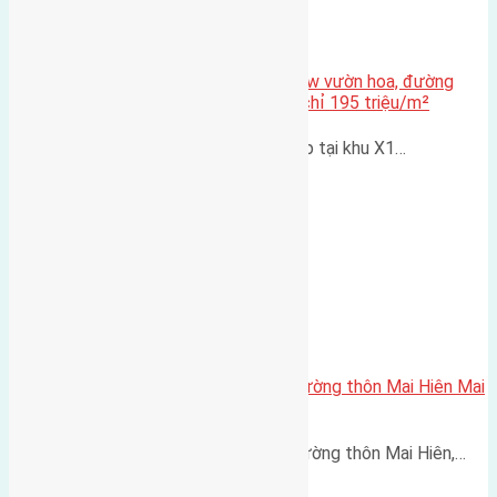
Bán đất X1 Đông Hội 80m² – View vườn hoa, đường
7,5m, gần Vinhomes Cổ Loa, giá chỉ 195 triệu/m²
Chính chủ cần bán lô đất cực đẹp tại khu X1…
Cần bán 56m2 (4×14) đất mặt đường thôn Mai Hiên Mai
Lâm đường rộng 8m
Cần bán 56m2 (4x14) đất mặt đường thôn Mai Hiên,…