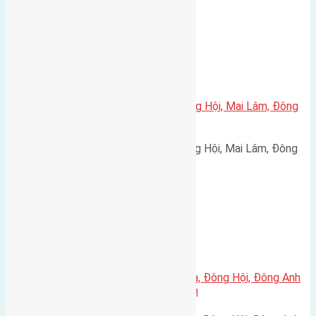
Xã Mai Lâm
Cần bán 80m2(5×16) đất X1 Đông Hội, Mai Lâm, Đông
Anh đường rộng 7,5m
Cần bán 80m2(5x16) đất X1 Đông Hội, Mai Lâm, Đông
Anh đường rộng 7,5m vỉa hè…
Xã Đông Hội
Cần bán 73m2(5×14,6) đất Lại Đà, Đông Hội, Đông Anh
đường rộng 4,2m hướng Tây Nam