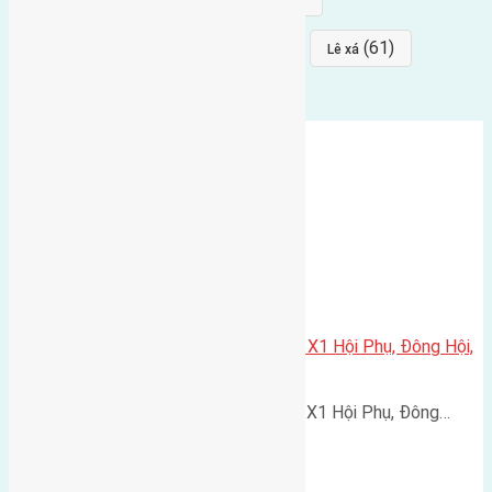
(64)
(64)
(61)
đất đấu giá
Phúc Thọ
Lê xá
Cần bán 80m2(5×16) đất đấu giá X1 Hội Phụ, Đông Hội,
Đông Anh đường rộng 5m
Cần bán 80m2(5x16) đất đấu giá X1 Hội Phụ, Đông…