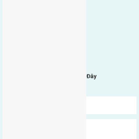
0
GỬI BÌNH LUẬN
Gửi Tin Nhắn Cho Chúng Tôi Ở Đây
Bạn phải
đăng nhập
để gửi bình luận.
Mới Nhất
Xu Hướng
Ngẫu Nhiên