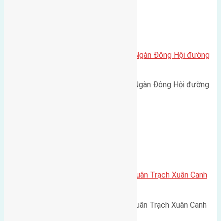
Xã Đông Hội
Cần bán 48m2 (4×12) đất Đông Ngàn Đông Hội đường
rộng 4m
Cần bán 48m2 (4x12) đất Đông Ngàn Đông Hội đường
rộng 4m hướng Tây Nam cách…
Xã Xuân Canh
Cần bán 57,5m2 (4,2×13,7) đất Xuân Trạch Xuân Canh
đường vào 2,5m
Cần bán 57,5m2 (4,2x13,7) đất Xuân Trạch Xuân Canh
đường vào 2,5m hướng Đông…