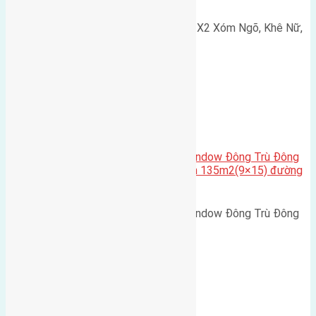
Cần bán 75m2(5x15) đất đấu giá X2 Xóm Ngõ, Khê Nữ,
Nguyên Khê, Huyện Đông Anh.…
Cầu Đông Trù
,
Xã Đông Hội
Cần bán biệt thự song lập Eurowindow Đông Trù Đông
Hội Đông Anh Tp Hà Nội diện tích 135m2(9×15) đường
rộng 10m vỉa hè 5m
Cần bán biệt thự song lập Eurowindow Đông Trù Đông
Hội Đông Anh Tp Hà Nội diện…
Xã Đông Hội