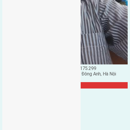
Đặng Đức Giảng: 0916.175.299
Phó chủ nhiệm hội nhà đất huyện Đông Anh, Hà Nội
TRANG CỘNG ĐỒNG