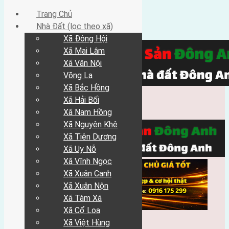
Trang Chủ
Nhà Đất (lọc theo xã)
Xã Đông Hội
Xã Mai Lâm
Xã Vân Nội
Võng La
Xã Bắc Hồng
Xã Hải Bối
Xã Nam Hồng
Xã Nguyên Khê
Xã Tiên Dương
Xã Uy Nỗ
Xã Vĩnh Ngọc
Xã Xuân Canh
Xã Xuân Nộn
Xã Tàm Xá
Xã Cổ Loa
Xã Việt Hùng
Trang Chủ