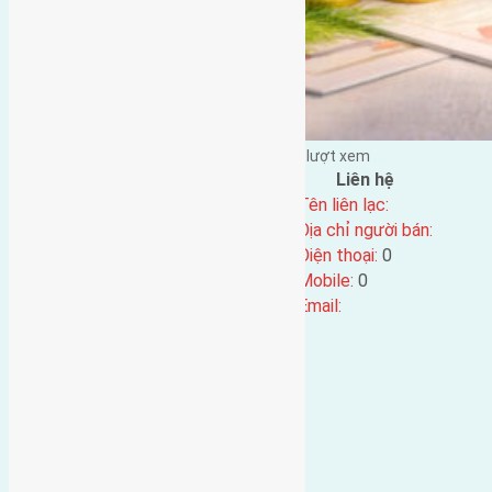
Đặng Đức Giảng đăng vào - tại |
186
lượt xem
Đặc điểm BĐS
Liên hệ
Địa chỉ:
Tên liên lạc:
Mã số:
4343
Địa chỉ người bán:
Loại tin:
Điện thoại:
0
Ngày đăng:
Mobile:
0
Ngày cập nhật lại:
24/04/2024 05:54
Email: