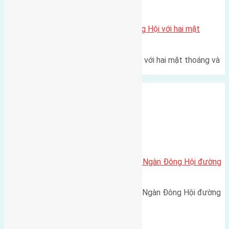
Xã Đông Hội
Một vị trí hiếm còn lại tại X1 Đông Hội với hai mặt
thoáng
Một góc tái định cư X1 Đông Hội với hai mặt thoáng và
trục đường 40m Diện…
Xã Đông Hội
Cần bán 58m2(4×14,5) đất Đông Ngàn Đông Hội đường
rộng 2,5m
Cần bán 58m2(4x14,5) đất Đông Ngàn Đông Hội đường
rộng 2,5m hướng Bắc cách…