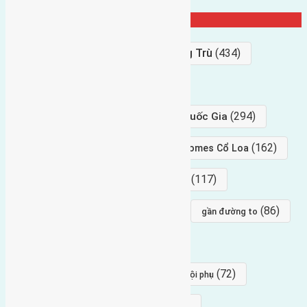
Từ Khóa Nổi Bật
Bán Đất
(927)
Gần Cầu Đông Trù
(434)
hướng tây
(406)
(294)
gần trung tâm hội Chợ triển Lãm Quốc Gia
(239)
(162)
hướng tây nam
gần Vinhomes Cổ Loa
(154)
(117)
hướng nam
hướng tây bắc
(96)
(88)
(86)
hướng bắc
Đông trù
gần đường to
(84)
(82)
đông ngàn
Lại Đà
(77)
(72)
Thái Bình, Mai Lâm, Đông Anh
hội phụ
(68)
(68)
Mai hiên
hướng đông nam