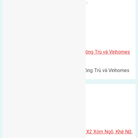
500m Diện tích: 56m² (3,5x16m).…
Xã Mai Lâm
Lô đất Lê Xá 103,6m2 gần cầu Đông Trù và Vinhomes
Cổ Loa
Lô đất Lê Xá 103,6m² gần cầu Đông Trù và Vinhomes
Cổ Loa Diện tích: 103,6m²…
Xã Nguyên Khê
Cần bán 75m2(5×15) đất đấu giá X2 Xóm Ngõ, Khê Nữ,
Nguyên Khê, Huyện Đông Anh