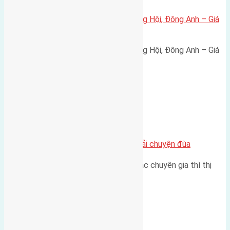
Bán đất 80m² tái định cư X1 Đông Hội, Đông Anh – Giá
165 triệu/m²
Bán đất 80m² tái định cư X1 Đông Hội, Đông Anh – Giá
165 triệu/m² Thông tin…
Chung cư
Nhà Đất bán tại Việt Nam đâu phải chuyện đùa
Theo như nhận định chung của các chuyên gia thì thị
trường bất động sản (BĐS)…