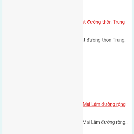
Cần bán đất 70m2 (7×10) đất mặt đường thôn Trung
Thôn Đông Hội
Cần bán đất 70m2 (7x10) đất mặt đường thôn Trung…
Cần bán 55m2(5×11) đất Du Nội Mai Lâm đường rộng
3m
Cần bán 55m2(5x11) đất Du Nội Mai Lâm đường rộng…