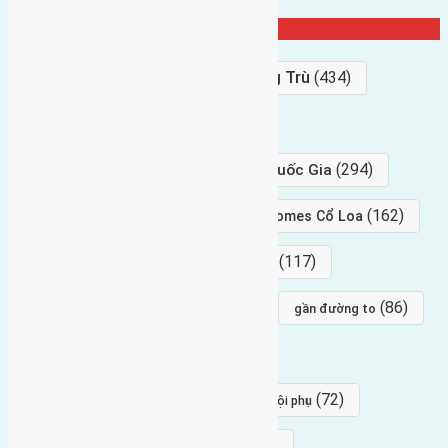
Từ Khóa Nổi Bật
Bán Đất
(927)
Gần Cầu Đông Trù
(434)
hướng tây
(406)
(294)
gần trung tâm hội Chợ triển Lãm Quốc Gia
(239)
(162)
hướng tây nam
gần Vinhomes Cổ Loa
(154)
(117)
hướng nam
hướng tây bắc
(96)
(88)
(86)
hướng bắc
Đông trù
gần đường to
(84)
(82)
đông ngàn
Lại Đà
(77)
(72)
Thái Bình, Mai Lâm, Đông Anh
hội phụ
(68)
(68)
Mai hiên
hướng đông nam