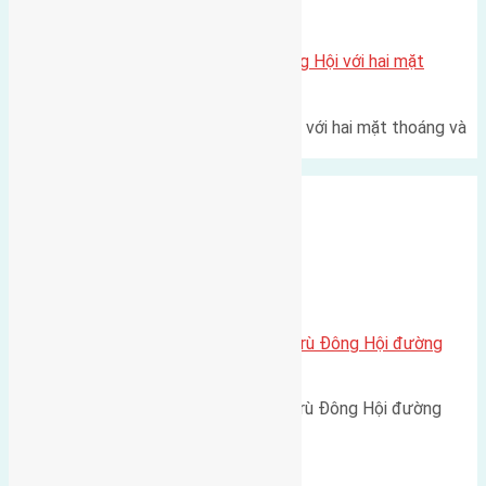
Xã Đông Hội
Một vị trí hiếm còn lại tại X1 Đông Hội với hai mặt
thoáng
Một góc tái định cư X1 Đông Hội với hai mặt thoáng và
trục đường 40m Diện…
Xã Đông Hội
Cần bán 50m2(5×10) đất Đông Trù Đông Hội đường
rộng 2,5m
Cần bán 50m2(5x10) đất Đông Trù Đông Hội đường
rộng 2,5m hướng Bắc cách…