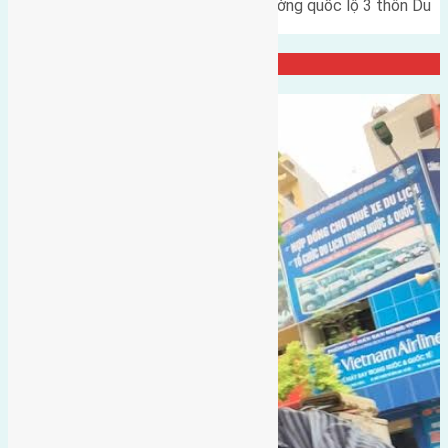
Cần bán 90m2(5x18) đất mặt đường quốc lộ 3 thôn Du
Nội Mai Lâm đường 8m…
Đại Diện Công ty