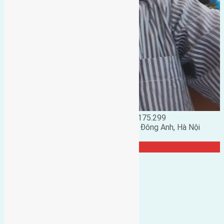
Đặng Đức Giảng: 0916.175.299
Phó chủ nhiệm hội nhà đất huyện Đông Anh, Hà Nội
TRANG CỘNG ĐỒNG