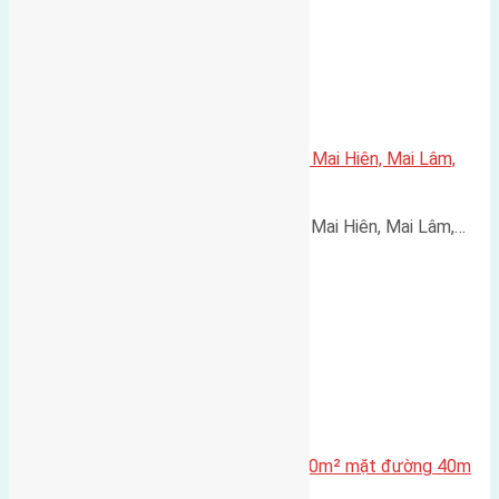
Cần bán 75m2(5×15) đất đấu giá Mai Hiên, Mai Lâm,
Đông Anh đường rộng 15m
Cần bán 75m2(5x15) đất đấu giá Mai Hiên, Mai Lâm,…
Lô đất tái định cư X1 Đông Hội 80m² mặt đường 40m
gần cầu Đông Trù