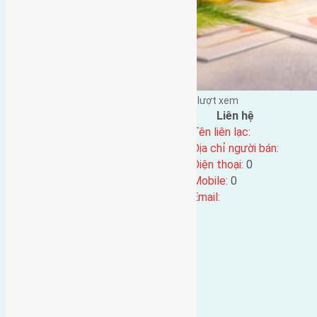
Đặng Đức Giảng đăng vào - tại |
173
lượt xem
Đặc điểm BĐS
Liên hệ
Địa chỉ:
Tên liên lạc:
Mã số:
4608
Địa chỉ người bán:
Loại tin:
Điện thoại:
0
Ngày đăng:
Mobile:
0
Ngày cập nhật lại:
30/08/2024 12:48
Email: