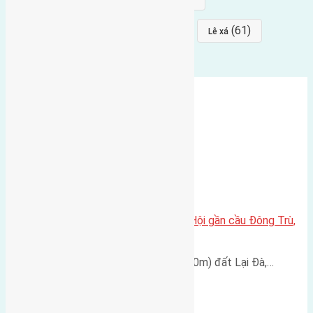
(64)
(64)
(61)
đất đấu giá
Phúc Thọ
Lê xá
Cần bán 40m2 đất Lại Đà, Đông Hội gần cầu Đông Trù,
Đông Hội – Đông Anh – Hà Nội
Cần bán đất diện tích 40m2 (4x10m) đất Lại Đà,…