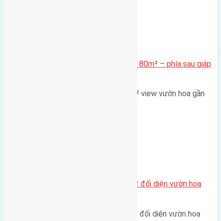
Xã Mai Lâm
Cần bán Đất đấu giá X2 Thái Bình 80m² – phía sau giáp
đường và vườn hoa
Lô đất đấu giá X2 Thái Bình 80m² view vườn hoa gần
cầu Tứ Liên Diện tích:…
Xã Mai Lâm
Lô đất tái định cư Mai Hiên 56m2 đối diện vườn hoa
500m
Lô đất tái định cư Mai Hiên 56m² đối diện vườn hoa