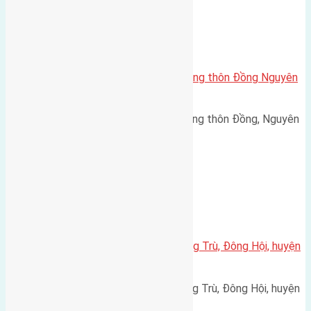
Xã Nguyên Khê
Cần bán 92m(4,5×20,5) đất bìa làng thôn Đồng Nguyên
Khê đường rộng 4m
Cần bán 92m(4,5x20,5) đất bìa làng thôn Đồng, Nguyên
Khê đường rộng 4m Tây…
Xã Đông Hội
Cần bán 50m2(4,3×11,6) đất Đông Trù, Đông Hội, huyện
Đông Anh
Cần bán 50m2(4,3x11,6) đất Đông Trù, Đông Hội, huyện
Đông Anh đường vào 2,2m…