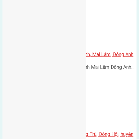
Cần bán 60m2(4×15) đất Thái Bình, Mai Lâm, Đông Anh
Cần bán 60m2(4x15) đất Thái Bình Mai Lâm Đông Anh…
Cần bán 47m2(3,62×13) đất Đông Trù, Đông Hội, huyện