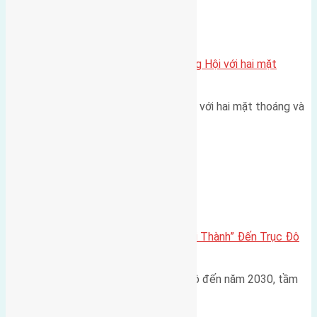
Xã Đông Hội
Một vị trí hiếm còn lại tại X1 Đông Hội với hai mặt
thoáng
Một góc tái định cư X1 Đông Hội với hai mặt thoáng và
trục đường 40m Diện…
Đông Anh 2026-2030
Đông Anh 2026: Từ “Huyện Ngoại Thành” Đến Trục Đô
Thị Đa Cực – Góc Nhìn Dữ Liệu
Trong bối cảnh Quy hoạch Thủ đô đến năm 2030, tầm
nhìn 2050 (với trọng tâm…