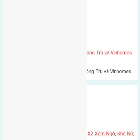
500m Diện tích: 56m² (3,5x16m).…
Xã Mai Lâm
Lô đất Lê Xá 103,6m2 gần cầu Đông Trù và Vinhomes
Cổ Loa
Lô đất Lê Xá 103,6m² gần cầu Đông Trù và Vinhomes
Cổ Loa Diện tích: 103,6m²…
Xã Nguyên Khê
Cần bán 75m2(5×15) đất đấu giá X2 Xóm Ngõ, Khê Nữ,
Nguyên Khê, Huyện Đông Anh