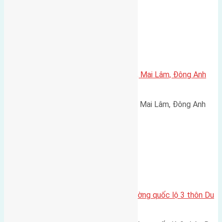
Xã Mai Lâm
Cần bán 50m2(5×10) đất Lộc Hà, Mai Lâm, Đông Anh
đường rộng 3m
Cần bán 50m2(5x10) đất Lộc Hà, Mai Lâm, Đông Anh
đường rộng 3m hướng Bắc…
Xã Mai Lâm
Cần bán 90m2(5×18) đất mặt đường quốc lộ 3 thôn Du
Nội Mai Lâm đường 8m