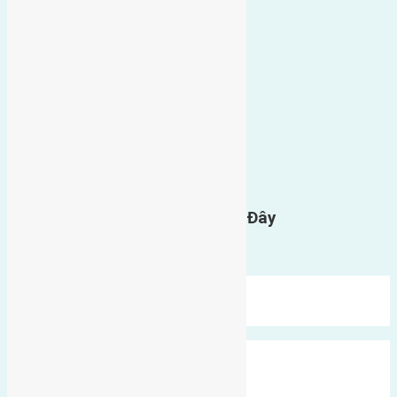
0
GỬI BÌNH LUẬN
Gửi Tin Nhắn Cho Chúng Tôi Ở Đây
Bạn phải
đăng nhập
để gửi bình luận.
Mới Nhất
Xu Hướng
Ngẫu Nhiên