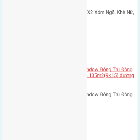
Cần bán 75m2(5x15) đất đấu giá X2 Xóm Ngõ, Khê Nữ,
Nguyên Khê, Huyện Đông Anh.…
Cầu Đông Trù
,
Xã Đông Hội
Cần bán biệt thự song lập Eurowindow Đông Trù Đông
Hội Đông Anh Tp Hà Nội diện tích 135m2(9×15) đường
rộng 10m vỉa hè 5m
Cần bán biệt thự song lập Eurowindow Đông Trù Đông
Hội Đông Anh Tp Hà Nội diện…
Xã Đông Hội