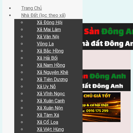
Trang Chủ
Nhà Đất (lọc theo xã)
Xã Đông Hội
Xã Mai Lâm
Xã Vân Nội
Võng La
Xã Bắc Hồng
Xã Hải Bối
Xã Nam Hồng
Xã Nguyên Khê
Xã Tiên Dương
Xã Uy Nỗ
Xã Vĩnh Ngọc
Xã Xuân Canh
Xã Xuân Nộn
Xã Tàm Xá
Xã Cổ Loa
Xã Việt Hùng
Trang Chủ