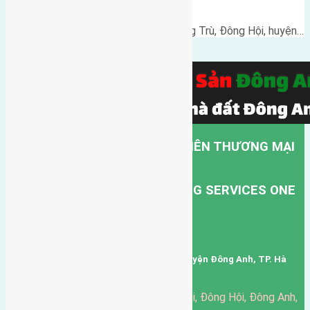
Đông Anh
Cần bán 47m2(3,62x13) đất Đông Trù, Đông Hội, huyện…
CÔNG TY TNHH MỘT THÀNH VIÊN THƯƠNG MẠI
DỊCH VỤ VẬN TẢI HỒNG HÀ.
HONG HA TRANSPORT TRADING SERVICES ONE
MEMBER COMPANY LIMITED.
Mã số thuế: 0101346678
Trụ sở: thôn Trung Thôn, Xã Đông Hội, Huyện Đông Anh, TP. Hà
Nội, Việt Nam.
51 Đường Đông Hội, Đông Hội, Đông Anh,
Văn phòng giao dịch: