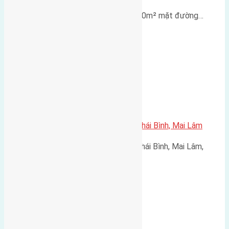
Lô đất tái định cư X1 Đông Hội 80m² mặt đường…
Cần bán 60m2 (4×15) đất thôn Thái Bình, Mai Lâm
Cần bán 60m2 (4x15) đất thôn Thái Bình, Mai Lâm,
Đông…