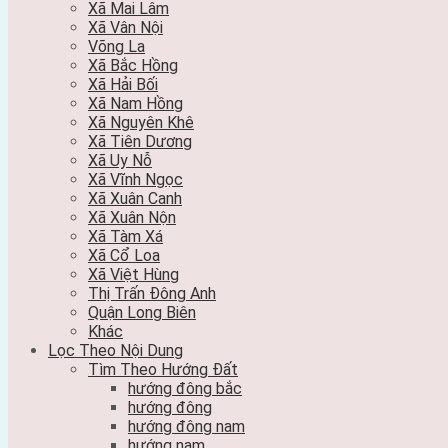
Xã Mai Lâm
Xã Vân Nội
Võng La
Xã Bắc Hồng
Xã Hải Bối
Xã Nam Hồng
Xã Nguyên Khê
Xã Tiên Dương
Xã Uy Nỗ
Xã Vĩnh Ngọc
Xã Xuân Canh
Xã Xuân Nộn
Xã Tàm Xá
Xã Cổ Loa
Xã Việt Hùng
Thị Trấn Đông Anh
Quận Long Biên
Khác
Lọc Theo Nội Dung
Tìm Theo Hướng Đất
hướng đông bắc
hướng đông
hướng đông nam
hướng nam