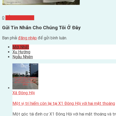
0
GỬI BÌNH LUẬN
Gửi Tin Nhắn Cho Chúng Tôi Ở Đây
Bạn phải
đăng nhập
để gửi bình luận.
Mới Nhất
Xu Hướng
Ngẫu Nhiên
Xã Đông Hội
Một vị trí hiếm còn lại tại X1 Đông Hội với hai mặt thoáng
Một góc tái định cư X1 Đông Hội với hai mặt thoáng và 