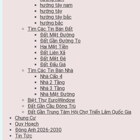
hướng tây nam
hướng tây
hướng tây bắc
hướng bắc
Tìm Các Tin Bán Đất
Đất Mặt Đường
Đất Gần Đường To
Hai Mặt Tiền
Đất Liên Xã
Đất Mặt Đê
Đất Đấu Giá
Tìm Các Tin Bán Nhà
Nhà Cấp 4
Nhà 2 Tầng
Nhà 3 Tầng
Nhà Mặt Đường
Biệt Thự EuroWindow
Đất Gần Cầu Đông Trù
Đất Gần Trung Tâm Hội Chợ Triển Lãm Quốc Gia
Chung Cư
Quy Hoạch
Đông Anh 2026-2030
Tin Tức