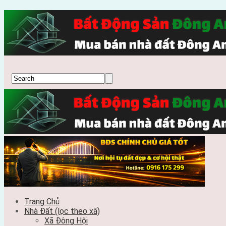
Trang Chủ
Nhà Đất (lọc theo xã)
Xã Đông Hội