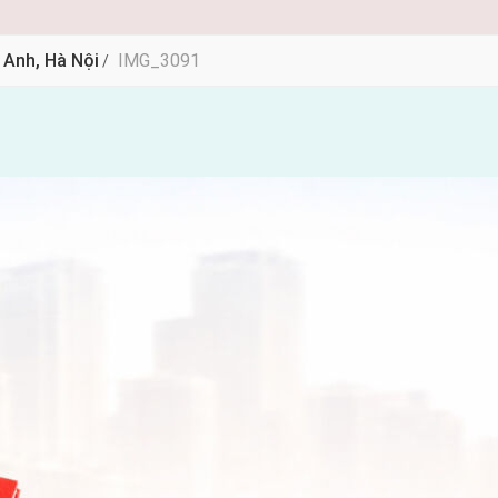
 Anh, Hà Nội
IMG_3091
/