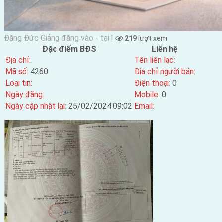
Đặng Đức Giảng đăng vào - tại |
219
lượt xem
Đặc điểm BĐS
Liên hệ
Địa chỉ:
Tên liên lạc:
Mã số:
4260
Địa chỉ người bán:
Loại tin:
Điện thoại:
0
Ngày đăng:
Mobile:
0
Ngày cập nhật lại:
25/02/2024 09:02
Email: