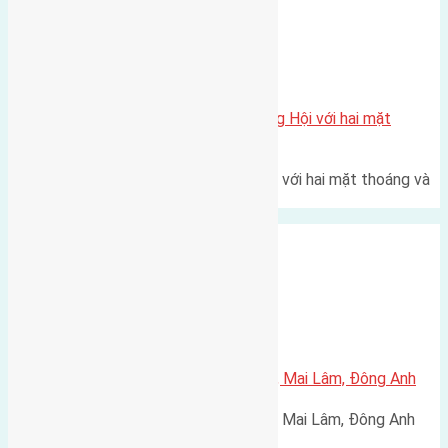
Xã Đông Hội
Một vị trí hiếm còn lại tại X1 Đông Hội với hai mặt
thoáng
Một góc tái định cư X1 Đông Hội với hai mặt thoáng và
trục đường 40m Diện…
Xã Mai Lâm
Cần bán 60m2(4×15) đất Lộc Hà, Mai Lâm, Đông Anh
Cần bán 60m2(4x15) đất Lộc Hà, Mai Lâm, Đông Anh
đường rộng 3,2m hướng Nam…