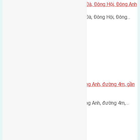
Cần bán 50m2(4,2×11,9) đất Lại Đà, Đông Hội, Đông Anh
Cần bán 50m2(4,2x11,9) đất Lại Đà, Đông Hội, Đông…
Bán đất 70m² thôn Đông Trù Đông Anh, đường 4m, gần
cầu Đông Trù, giá 150 triệu/m²
Bán đất 70m² thôn Đông Trù Đông Anh, đường 4m,…