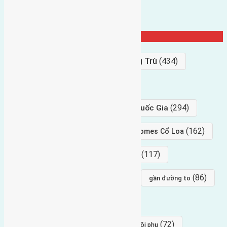
Từ Khóa Nổi Bật
Bán Đất
(927)
Gần Cầu Đông Trù
(434)
hướng tây
(406)
(294)
gần trung tâm hội Chợ triển Lãm Quốc Gia
(239)
(162)
hướng tây nam
gần Vinhomes Cổ Loa
(154)
(117)
hướng nam
hướng tây bắc
(96)
(88)
(86)
hướng bắc
Đông trù
gần đường to
(84)
(82)
đông ngàn
Lại Đà
(77)
(72)
Thái Bình, Mai Lâm, Đông Anh
hội phụ