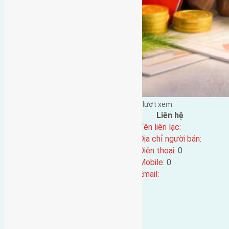
Đặng Đức Giảng đăng vào - tại |
292
lượt xem
Đặc điểm BĐS
Liên hệ
Địa chỉ:
Tên liên lạc:
Mã số:
3680
Địa chỉ người bán:
Loại tin:
Điện thoại:
0
Ngày đăng:
Mobile:
0
Ngày cập nhật lại:
11/11/2021 16:02
Email: