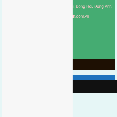
51 Đường Đông Hội, Đông Hội, Đông Anh,
Văn phòng giao dịch:
Hà Nội
https://batdongsandonganh24h.com.vn
Website:
ducgiang090970@gmail.com
Email:
0916-175-299
Hotline:
Chính sách bảo mật
3903
Ngày chạy
130
Tháng hoạt động
10
Năm đã qua
1066
Tin Bán Đất