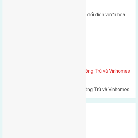
500m
Lô đất tái định cư Mai Hiên 56m² đối diện vườn hoa
500m Diện tích: 56m² (3,5x16m).…
Xã Mai Lâm
Lô đất Lê Xá 103,6m2 gần cầu Đông Trù và Vinhomes
Cổ Loa
Lô đất Lê Xá 103,6m² gần cầu Đông Trù và Vinhomes
Cổ Loa Diện tích: 103,6m²…