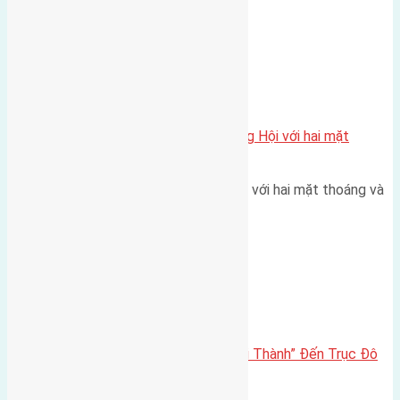
Xã Đông Hội
Một vị trí hiếm còn lại tại X1 Đông Hội với hai mặt
thoáng
Một góc tái định cư X1 Đông Hội với hai mặt thoáng và
trục đường 40m Diện…
Đông Anh 2026-2030
Đông Anh 2026: Từ “Huyện Ngoại Thành” Đến Trục Đô
Thị Đa Cực – Góc Nhìn Dữ Liệu