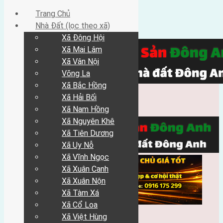
Trang Chủ
Nhà Đất (lọc theo xã)
Xã Đông Hội
Xã Mai Lâm
Xã Vân Nội
Võng La
Xã Bắc Hồng
Xã Hải Bối
Xã Nam Hồng
Xã Nguyên Khê
Xã Tiên Dương
Xã Uy Nỗ
Xã Vĩnh Ngọc
Xã Xuân Canh
Xã Xuân Nộn
Xã Tàm Xá
Xã Cổ Loa
Xã Việt Hùng
Trang Chủ