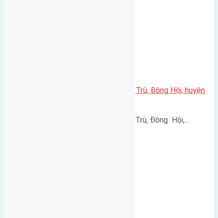
Cần bán 54m2(4×13,5) đất Đông Trù, Đông Hội, huyện
Đông Anh
Cần bán 54m2(4x13,5) đất Đông Trù, Đông Hội,…