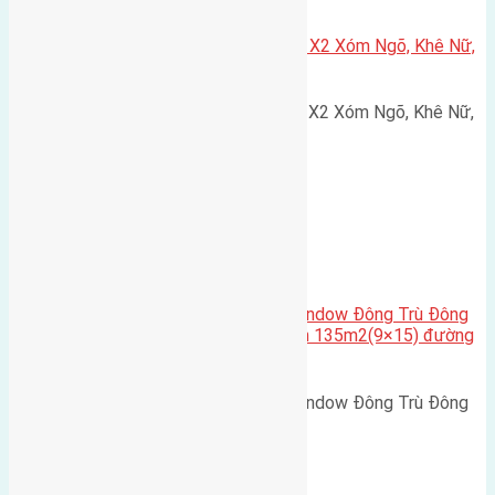
Xã Nguyên Khê
Cần bán 75m2(5×15) đất đấu giá X2 Xóm Ngõ, Khê Nữ,
Nguyên Khê, Huyện Đông Anh
Cần bán 75m2(5x15) đất đấu giá X2 Xóm Ngõ, Khê Nữ,
Nguyên Khê, Huyện Đông Anh.…
Cầu Đông Trù
,
Xã Đông Hội
Cần bán biệt thự song lập Eurowindow Đông Trù Đông
Hội Đông Anh Tp Hà Nội diện tích 135m2(9×15) đường
rộng 10m vỉa hè 5m
Cần bán biệt thự song lập Eurowindow Đông Trù Đông
Hội Đông Anh Tp Hà Nội diện…