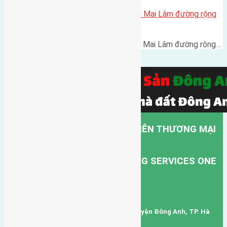
Cần bán 45m(4,5×10) đất Lộc Hà Mai Lâm đường rộng
2,4m
Cần bán 45m(4,5x10) đất Lộc Hà Mai Lâm đường rộng…
CÔNG TY TNHH MỘT THÀNH VIÊN THƯƠNG MẠI
DỊCH VỤ VẬN TẢI HỒNG HÀ.
HONG HA TRANSPORT TRADING SERVICES ONE
MEMBER COMPANY LIMITED.
Mã số thuế: 0101346678
Trụ sở: thôn Trung Thôn, Xã Đông Hội, Huyện Đông Anh, TP. Hà
Nội, Việt Nam.