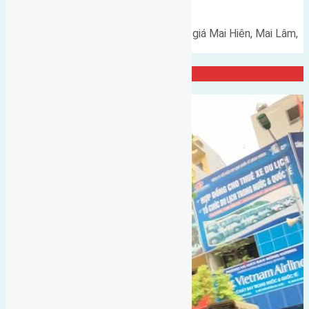
huyện Đông Anh
Cần bán 92,5m2(5x18,5) đất đấu giá Mai Hiên, Mai Lâm,
huyện Đông Anh đường rộng…
Đại Diện Công ty