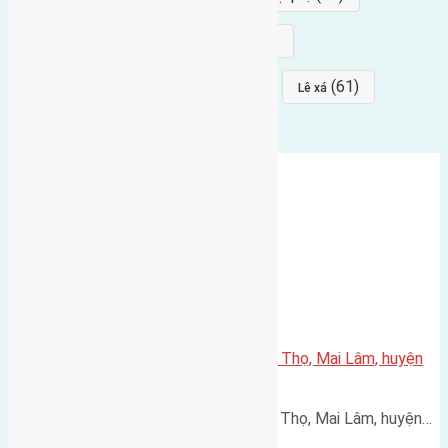
(68)
(68)
Mai hiên
hướng đông nam
(64)
(64)
(61)
đất đấu giá
Phúc Thọ
Lê xá
Cần bán 45m2(5,5×8,2) đất Phúc Thọ, Mai Lâm, huyện
Đông Anh đường rộng 3m
Cần bán 45m2(5,5x8,2) đất Phúc Thọ, Mai Lâm, huyện…