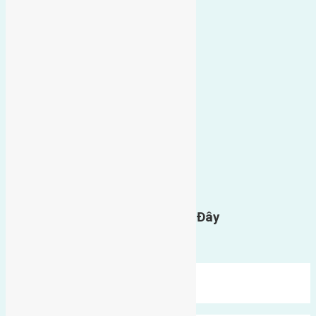
0
GỬI BÌNH LUẬN
Gửi Tin Nhắn Cho Chúng Tôi Ở Đây
Bạn phải
đăng nhập
để gửi bình luận.
Mới Nhất
Xu Hướng
Ngẫu Nhiên