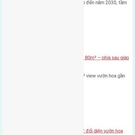
Trong bối cảnh Quy hoạch Thủ đô đến năm 2030, tầm
nhìn 2050 (với trọng tâm…
Xã Mai Lâm
Cần bán Đất đấu giá X2 Thái Bình 80m² – phía sau giáp
đường và vườn hoa
Lô đất đấu giá X2 Thái Bình 80m² view vườn hoa gần
cầu Tứ Liên Diện tích:…
Xã Mai Lâm
Lô đất tái định cư Mai Hiên 56m2 đối diện vườn hoa