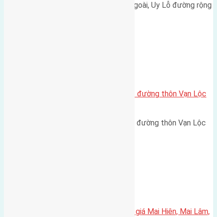
Cần bán 50m2 (5x10) đất Xóm Ngoài, Uy Lỗ đường rộng
6m hướng Đông Nam cách…
Xã Xuân Canh
Cần bán 88,5m2(5×17,7) đất trục đường thôn Vạn Lộc
xã Xuân Canh đường rộng 5m
Cần bán 88,5m2(5x17,7) đất trục đường thôn Vạn Lộc
xã Xuân Canh đường rộng…
Xã Mai Lâm
Cần bán 92,5m2(5×18,5) đất đấu giá Mai Hiên, Mai Lâm,