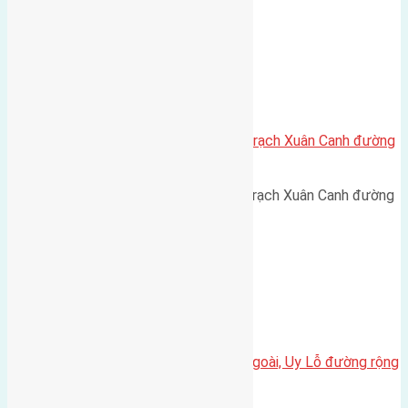
Xã Xuân Canh
Cần bán 80m2 (5×16) đất Xuân Trạch Xuân Canh đường
vào 5m
Cần bán 80m2 (5x16) đất Xuân Trạch Xuân Canh đường
vào 5m hướng Tây Nam cách…
Xã Uy Nỗ
Cần bán 50m2 (5×10) đất Xóm Ngoài, Uy Lỗ đường rộng
6m