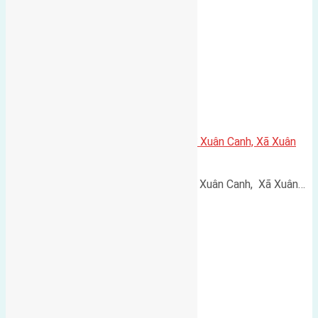
Cần bán 52m2 (4×13) đất thổ cư Xuân Canh, Xã Xuân
Canh, Đông Anh, Hà Nội
Cần bán 52m2 (4x13) đất thổ cư Xuân Canh, Xã Xuân…