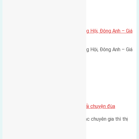
Xã Đông Hội
Bán đất 80m² tái định cư X1 Đông Hội, Đông Anh – Giá
165 triệu/m²
Bán đất 80m² tái định cư X1 Đông Hội, Đông Anh – Giá
165 triệu/m² Thông tin…
Chung cư
Nhà Đất bán tại Việt Nam đâu phải chuyện đùa
Theo như nhận định chung của các chuyên gia thì thị
trường bất động sản (BĐS)…