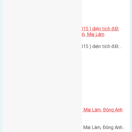
Cần bán nhà hai tầng ( xây năm 2015 ) diện tích đất
85m2 (5×17) mặt đường Thái Bình, Mai Lâm
Cần bán nhà hai tầng ( xây năm 2015 ) diện tích đất…
Cần bán 60m2(4×15) đất Lộc Hà, Mai Lâm, Đông Anh
đường rộng 2,7m
Cần bán 60m2(4x15) đất Lộc Hà, Mai Lâm, Đông Anh…