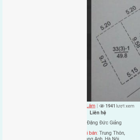
Đặng Đức Giảng đăng vào - tại
Xã Mai Lâm
|
1941
lượt xem
Đặc điểm BĐS
Liên hệ
Địa chỉ:
Lê Xá, Mai Lâm,
Tên liên lạc:
Đặng Đức Giảng
Đông Anh, Hà Nội
Địa chỉ người bán:
Trung Thôn,
Mã số:
868
Đông Hội, Đông Anh, Hà Nội