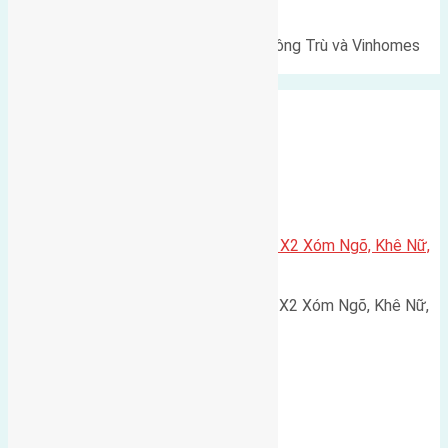
Cổ Loa
Lô đất Lê Xá 103,6m² gần cầu Đông Trù và Vinhomes
Cổ Loa Diện tích: 103,6m²…
Xã Nguyên Khê
Cần bán 75m2(5×15) đất đấu giá X2 Xóm Ngõ, Khê Nữ,
Nguyên Khê, Huyện Đông Anh
Cần bán 75m2(5x15) đất đấu giá X2 Xóm Ngõ, Khê Nữ,
Nguyên Khê, Huyện Đông Anh.…
Cầu Đông Trù
,
Xã Đông Hội