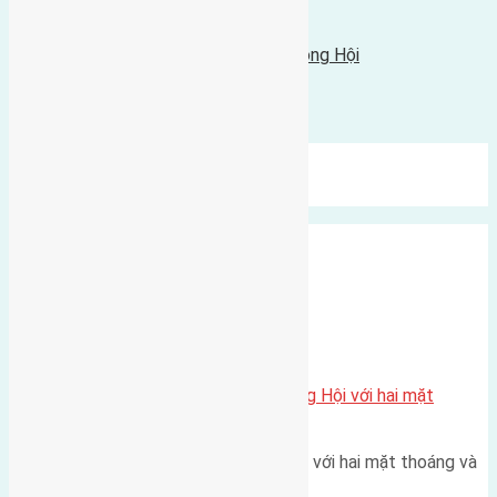
16/07/2016 - 8:57 sáng |
Tin Cũ Hơn
Cần bán 45m2 (3,5x12,8) đất Lại Đà Đông Hội
14/07/2016 - 11:12 sáng |
Bình luận được đóng lại.
Mới Nhất
Xu Hướng
Ngẫu Nhiên
Xã Đông Hội
Một vị trí hiếm còn lại tại X1 Đông Hội với hai mặt
thoáng
Một góc tái định cư X1 Đông Hội với hai mặt thoáng và
trục đường 40m Diện…