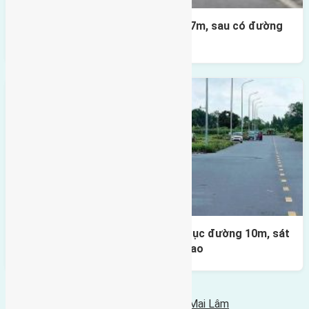
Lô đất X2 Thái Bình 80m² – trục 17m, sau có đường
4m & vườn hoa
Lô đất đấu giá X1 Lê Xá 80m² – Trục đường 10m, sát
cầu Đông Trù, tiềm năng đầu tư cao
Bình luận bị vô hiệu hóa
Tin Mới Hơn
Cần bán 46m2 (4x11,5) đất Phúc Thọ Mai Lâm