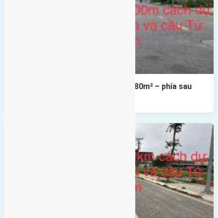
Cần bán Đất đấu giá X2 Thái Bình 80m² – phía sau
giáp đường và vườn hoa