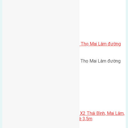
Xã Mai Lâm
Cần bán 42m2 (4×10,5) đất Phúc Thọ Mai Lâm đường
rộng 2,5m
Cần bán 42m2 (4x10,5) đất Phúc Thọ Mai Lâm đường
rộng 2,5m hướng Đông cách…
Xã Mai Lâm
Cần bán 80m2(5×16) đất đấu giá X2 Thái Bình, Mai Lâm,
Đông Anh đường rộng 6,5m, via hè 3,5m