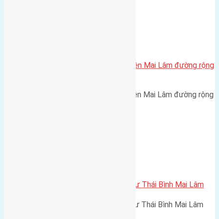
Xã Mai Lâm
Cần bán 90m2 (6×15) đất Mai Hiên Mai Lâm đường rộng
3m
Cần bán 90m2 (6x15) đất Mai Hiên Mai Lâm đường rộng
3m hướng Nam cách cầu Đông…
Xã Mai Lâm
Cần bán 68m2(5×13,6) đất thổ cư Thái Bình Mai Lâm
Cần bán 68m2(5x13,6) đất thổ cư Thái Bình Mai Lâm
đường rộng 2,6m và hướng…