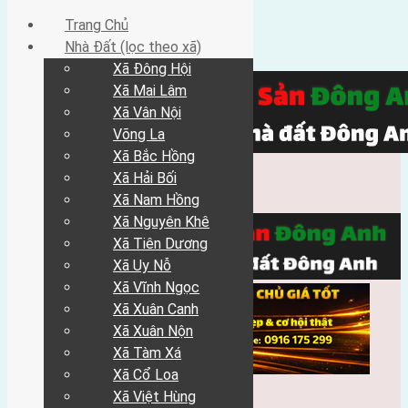
Trang Chủ
Nhà Đất (lọc theo xã)
Xã Đông Hội
Xã Mai Lâm
Xã Vân Nội
Võng La
Xã Bắc Hồng
Xã Hải Bối
Xã Nam Hồng
Xã Nguyên Khê
Xã Tiên Dương
Xã Uy Nỗ
Xã Vĩnh Ngọc
Xã Xuân Canh
Xã Xuân Nộn
Xã Tàm Xá
Xã Cổ Loa
Xã Việt Hùng
Trang Chủ