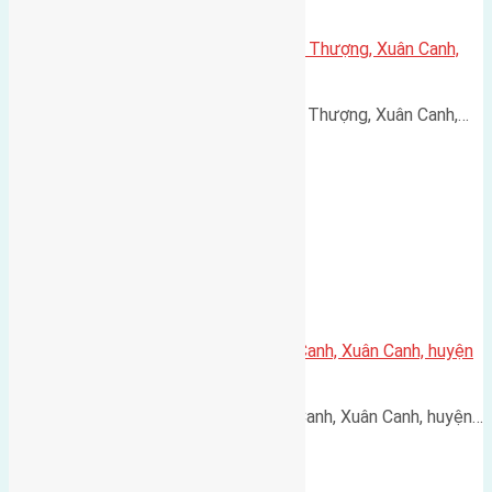
Cần bán 100m2 (8×12,5) đất Văn Thượng, Xuân Canh,
Đông Anh đường rộng 4m
Cần bán 100m2 (8x12,5) đất Văn Thượng, Xuân Canh,…
Cần bán 62m2(4×15,5) đất Lực Canh, Xuân Canh, huyện
Đông Anh đường rộng 3m
Cần bán 62m2(4x15,5) đất Lực Canh, Xuân Canh, huyện…