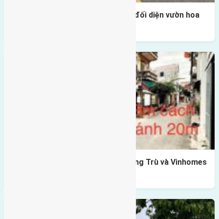
Lô đất tái định cư Mai Hiên 56m2 đối diện vườn hoa
500m
Lô đất Lê Xá 103,6m2 gần cầu Đông Trù và Vinhomes
Cổ Loa