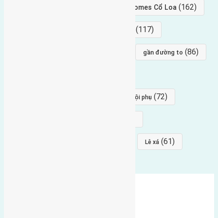
(239)
(162)
hướng tây nam
gần Vinhomes Cổ Loa
(154)
(117)
hướng nam
hướng tây bắc
(96)
(88)
(86)
hướng bắc
Đông trù
gần đường to
(84)
(82)
đông ngàn
Lại Đà
(77)
(72)
Thái Bình, Mai Lâm, Đông Anh
hội phụ
(68)
(68)
Mai hiên
hướng đông nam
(64)
(64)
(61)
đất đấu giá
Phúc Thọ
Lê xá