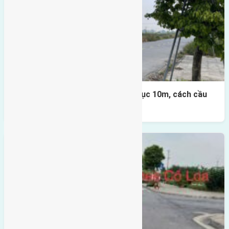
Lô đất đấu giá X1 Lê Xá 80m² – trục 10m, cách cầu
Đông Trù 500m