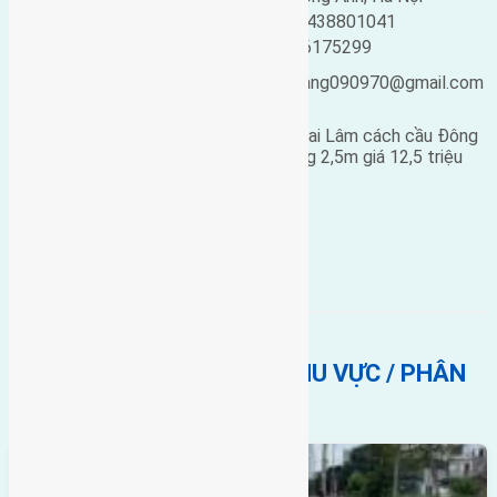
Loại tin:
Bán đất
Điện thoại:
0438801041
Ngày đăng:
Mobile:
0916175299
Ngày cập nhật lại:
Email:
ducgiang090970@gmail.com
25/02/2019 05:09
Cần bán 3 lô 50m2 (5×10) đất Lê Xá Mai Lâm cách cầu Đông
Trù 800m hướng Đông Nam đường rộng 2,5m giá 12,5 triệu
liên hệ 0916175298 .
Bán Đất
Lê xá
BẤT ĐỘNG SẢN CÙNG KHU VỰC / PHÂN
KHÚC