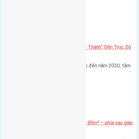
Đông Anh 2026-2030
Đông Anh 2026: Từ “Huyện Ngoại Thành” Đến Trục Đô
Thị Đa Cực – Góc Nhìn Dữ Liệu
Trong bối cảnh Quy hoạch Thủ đô đến năm 2030, tầm
nhìn 2050 (với trọng tâm…
Xã Mai Lâm
Cần bán Đất đấu giá X2 Thái Bình 80m² – phía sau giáp
đường và vườn hoa