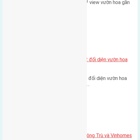
Lô đất đấu giá X2 Thái Bình 80m² view vườn hoa gần
cầu Tứ Liên Diện tích:…
Xã Mai Lâm
Lô đất tái định cư Mai Hiên 56m2 đối diện vườn hoa
500m
Lô đất tái định cư Mai Hiên 56m² đối diện vườn hoa
500m Diện tích: 56m² (3,5x16m).…
Xã Mai Lâm
Lô đất Lê Xá 103,6m2 gần cầu Đông Trù và Vinhomes