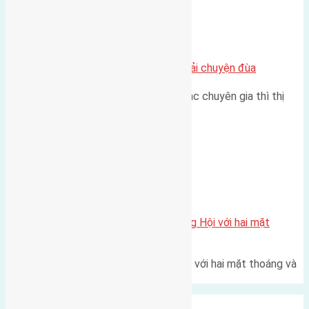
Chung cư
Nhà Đất bán tại Việt Nam đâu phải chuyện đùa
Theo như nhận định chung của các chuyên gia thì thị
trường bất động sản (BĐS)…
Xã Đông Hội
Một vị trí hiếm còn lại tại X1 Đông Hội với hai mặt
thoáng
Một góc tái định cư X1 Đông Hội với hai mặt thoáng và
trục đường 40m Diện…