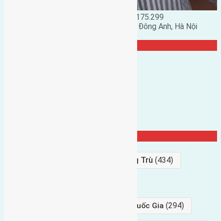
Đặng Đức Giảng: 0916.175.299
Phó chủ nhiệm hội nhà đất huyện Đông Anh, Hà Nội
TRANG CỘNG ĐỒNG
Từ Khóa Nổi Bật
Bán Đất
(927)
Gần Cầu Đông Trù
(434)
hướng tây
(406)
(294)
gần trung tâm hội Chợ triển Lãm Quốc Gia