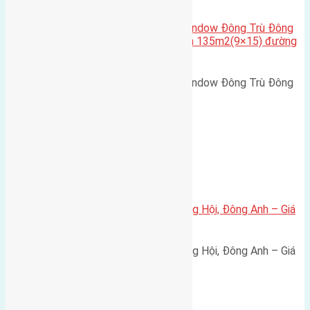
Cần bán biệt thự song lập Eurowindow Đông Trù Đông
Hội Đông Anh Tp Hà Nội diện tích 135m2(9×15) đường
rộng 10m vỉa hè 5m
Cần bán biệt thự song lập Eurowindow Đông Trù Đông
Hội Đông Anh Tp Hà Nội diện…
Xã Đông Hội
Bán đất 80m² tái định cư X1 Đông Hội, Đông Anh – Giá
165 triệu/m²
Bán đất 80m² tái định cư X1 Đông Hội, Đông Anh – Giá
165 triệu/m² Thông tin…