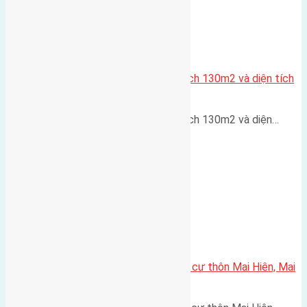
Cần bán nhà ba tầng tổng diện tích 130m2 và diện tích
đất 50m
Cần bán nhà ba tầng tổng diện tích 130m2 và diện…
Cần bán 110m2 (5,5×20) đất thổ cư thôn Mai Hiên, Mai
Lâm đường rộng 3,5m