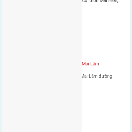
Cần bán 110m2 (5,5x20) đất thổ cư thôn Mai Hiên,…
Bán 50m2 (4×12,5) đất Mai Hiên Mai Lâm
Bán 50m2(4x12,5) đất Mai Hiên Mai Lâm đường
vào hướng…