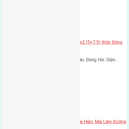
Cần bán nhà cấp 4 diện tích 37,5m2 (5×7,5) thôn Đông
Ngàn, Đông Hội
Cần bán nhà cấp 4 thôn Đông Ngàn, Đông Hội. Diện…
Cần bán 46,1m2(3,6×12,8) đất Mai Hiên, Mai Lâm đường
rộng 3m