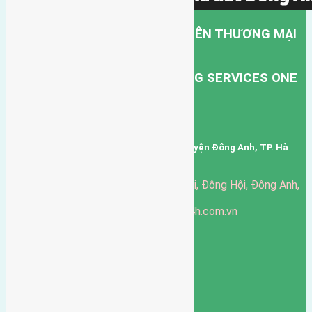
CÔNG TY TNHH MỘT THÀNH VIÊN THƯƠNG MẠI
DỊCH VỤ VẬN TẢI HỒNG HÀ.
HONG HA TRANSPORT TRADING SERVICES ONE
MEMBER COMPANY LIMITED.
Mã số thuế: 0101346678
Trụ sở: thôn Trung Thôn, Xã Đông Hội, Huyện Đông Anh, TP. Hà
Nội, Việt Nam.
51 Đường Đông Hội, Đông Hội, Đông Anh,
Văn phòng giao dịch:
Hà Nội
https://batdongsandonganh24h.com.vn
Website:
ducgiang090970@gmail.com
Email:
0916-175-299
Hotline:
Chính sách bảo mật
3903
Ngày chạy
130
Tháng hoạt động
10
Năm đã qua