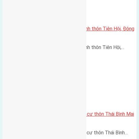
Cần bán 84m (7×12) đất trục chính thôn Tiên Hội, Đông
Hội đường rộng 5,5m
Cần bán 84m (7x12) đất trục chính thôn Tiên Hội,…
Cần bán 219m2 (7,3×30) đất thổ cư thôn Thái Bình Mai
Lâm đường rộng 4,5m
Cần bán 219m2 (7,3x30) đất thổ cư thôn Thái Bình…