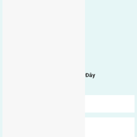
0
GỬI BÌNH LUẬN
Gửi Tin Nhắn Cho Chúng Tôi Ở Đây
Bạn phải
đăng nhập
để gửi bình luận.
Mới Nhất
Xu Hướng
Ngẫu Nhiên