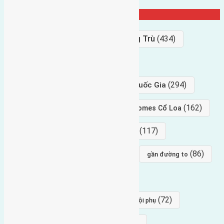
Từ Khóa Nổi Bật
Bán Đất
(927)
Gần Cầu Đông Trù
(434)
hướng tây
(406)
(294)
gần trung tâm hội Chợ triển Lãm Quốc Gia
(239)
(162)
hướng tây nam
gần Vinhomes Cổ Loa
(154)
(117)
hướng nam
hướng tây bắc
(96)
(88)
(86)
hướng bắc
Đông trù
gần đường to
(84)
(82)
đông ngàn
Lại Đà
(77)
(72)
Thái Bình, Mai Lâm, Đông Anh
hội phụ
(68)
(68)
Mai hiên
hướng đông nam