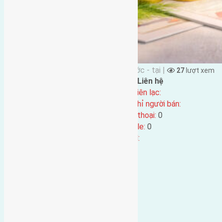
Đặng Đức Giảng đăng vào 9 tháng Trước - tại |
27
lượt xem
Đặc điểm BĐS
Liên hệ
Địa chỉ:
Tên liên lạc:
Mã số:
5239
Địa chỉ người bán:
Loại tin:
Điện thoại:
0
Ngày đăng:
9 tháng Trước
Mobile:
0
Ngày cập nhật lại:
9 tháng Trước
Email: