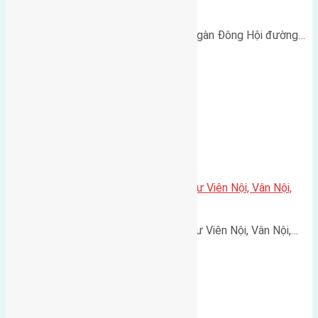
vào 2,3m
Cần bán 40m2(4x10) đất Đông Ngàn Đông Hội đường…
Cần bán 125m2 (5×25) đất thổ cư Viên Nội, Vân Nội,
Đông Anh
Cần bán 125m2 (5x25) đất thổ cư Viên Nội, Vân Nội,…