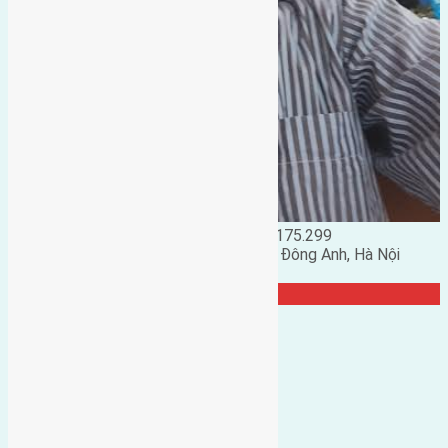
Đặng Đức Giảng: 0916.175.299
Phó chủ nhiệm hội nhà đất huyện Đông Anh, Hà Nội
TRANG CỘNG ĐỒNG