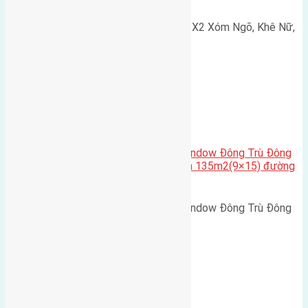
Cần bán 75m2(5x15) đất đấu giá X2 Xóm Ngõ, Khê Nữ,
Nguyên Khê, Huyện Đông Anh.…
Cầu Đông Trù
,
Xã Đông Hội
Cần bán biệt thự song lập Eurowindow Đông Trù Đông
Hội Đông Anh Tp Hà Nội diện tích 135m2(9×15) đường
rộng 10m vỉa hè 5m
Cần bán biệt thự song lập Eurowindow Đông Trù Đông
Hội Đông Anh Tp Hà Nội diện…
Xã Đông Hội