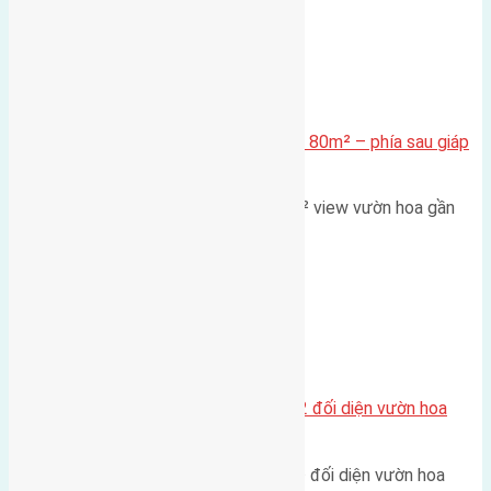
Xã Mai Lâm
Cần bán Đất đấu giá X2 Thái Bình 80m² – phía sau giáp
đường và vườn hoa
Lô đất đấu giá X2 Thái Bình 80m² view vườn hoa gần
cầu Tứ Liên Diện tích:…
Xã Mai Lâm
Lô đất tái định cư Mai Hiên 56m2 đối diện vườn hoa
500m
Lô đất tái định cư Mai Hiên 56m² đối diện vườn hoa