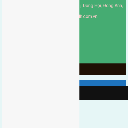
51 Đường Đông Hội, Đông Hội, Đông Anh,
Văn phòng giao dịch:
Hà Nội
https://batdongsandonganh24h.com.vn
Website:
ducgiang090970@gmail.com
Email:
0916-175-299
Hotline:
Chính sách bảo mật
3902
Ngày chạy
130
Tháng hoạt động
10
Năm đã qua
1066
Tin Bán Đất