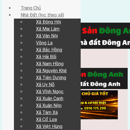
Trang Chủ
Nhà Đất (lọc theo xã)
Xã Đông Hội
Xã Mai Lâm
Xã Vân Nội
Võng La
Xã Bắc Hồng
Xã Hải Bối
Xã Nam Hồng
Xã Nguyên Khê
Xã Tiên Dương
Xã Uy Nỗ
Xã Vĩnh Ngọc
Xã Xuân Canh
Xã Xuân Nộn
Xã Tàm Xá
Xã Cổ Loa
Xã Việt Hùng
Trang Chủ