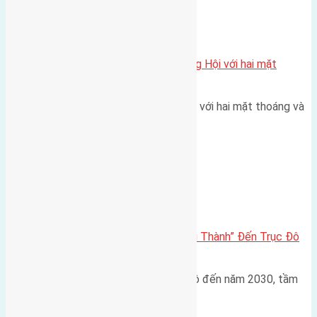
Xã Đông Hội
Một vị trí hiếm còn lại tại X1 Đông Hội với hai mặt
thoáng
Một góc tái định cư X1 Đông Hội với hai mặt thoáng và
trục đường 40m Diện…
Đông Anh 2026-2030
Đông Anh 2026: Từ “Huyện Ngoại Thành” Đến Trục Đô
Thị Đa Cực – Góc Nhìn Dữ Liệu
Trong bối cảnh Quy hoạch Thủ đô đến năm 2030, tầm
nhìn 2050 (với trọng tâm…