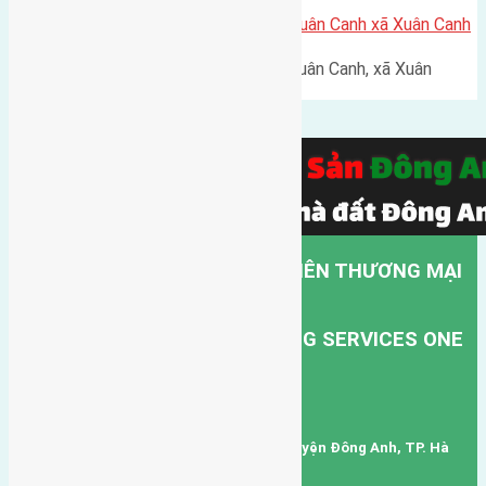
Cần bán 52m2 (4×13) đất thôn Xuân Canh xã Xuân Canh
Cần bán 52m2 (4x13) đất thôn Xuân Canh, xã Xuân
Canh…
CÔNG TY TNHH MỘT THÀNH VIÊN THƯƠNG MẠI
DỊCH VỤ VẬN TẢI HỒNG HÀ.
HONG HA TRANSPORT TRADING SERVICES ONE
MEMBER COMPANY LIMITED.
Mã số thuế: 0101346678
Trụ sở: thôn Trung Thôn, Xã Đông Hội, Huyện Đông Anh, TP. Hà
Nội, Việt Nam.