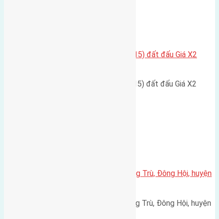
Kim Nỗ
Chính chủ cần bán 86,2m2(5,75×15) đất đấu Giá X2
Thôn Bắc, Kim Nỗ, Đông Anh
Chính chủ cần bán 86,2m2(5,75x15) đất đấu Giá X2
Thôn Bắc, Kim Nỗ, Đông Anh…
Xã Đông Hội
Cần bán 50m2(4,3×11,6) đất Đông Trù, Đông Hội, huyện
Đông Anh
Cần bán 50m2(4,3x11,6) đất Đông Trù, Đông Hội, huyện
Đông Anh đường vào 2,2m…