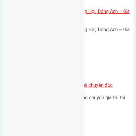
Bán đất 80m² tái định cư X1 Đông Hội, Đông Anh – Giá
165 triệu/m²
Bán đất 80m² tái định cư X1 Đông Hội, Đông Anh – Giá
165 triệu/m² Thông tin…
Chung cư
Nhà Đất bán tại Việt Nam đâu phải chuyện đùa
Theo như nhận định chung của các chuyên gia thì thị
trường bất động sản (BĐS)…