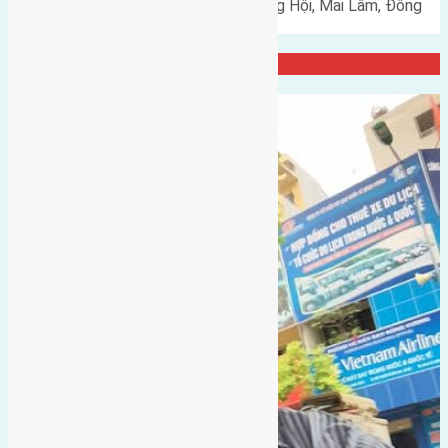
Cần bán 80m2(5x16) đất X1 Đông Hội, Mai Lâm, Đông
Anh đường rộng 7,5m vỉa hè…
Đại Diện Công ty