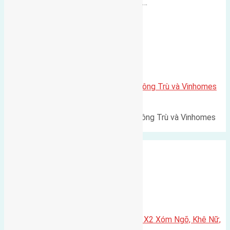
500m Diện tích: 56m² (3,5x16m).…
Xã Mai Lâm
Lô đất Lê Xá 103,6m2 gần cầu Đông Trù và Vinhomes
Cổ Loa
Lô đất Lê Xá 103,6m² gần cầu Đông Trù và Vinhomes
Cổ Loa Diện tích: 103,6m²…
Xã Nguyên Khê
Cần bán 75m2(5×15) đất đấu giá X2 Xóm Ngõ, Khê Nữ,
Nguyên Khê, Huyện Đông Anh