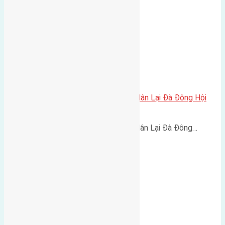
Cần bán 120m2 (8×15) đất giãn dân Lại Đà Đông Hội
đường rộng 6m
Cần bán 120m2 (8x15) đất giãn dân Lại Đà Đông…