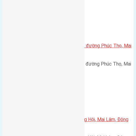
Xã Mai Lâm
Cần bán 68,5m2(4×17,2) đất trục đường Phúc Thọ, Mai
Lâm, Đông Anh đường rộng 5m
Cần bán 68,5m2(4x17,2) đất trục đường Phúc Thọ, Mai
Lâm, Đông Anh đường rộng…
Xã Đông Hội
Cần bán 80m2(5×16) đất X1 Đông Hội, Mai Lâm, Đông
Anh đường rộng 7,5m