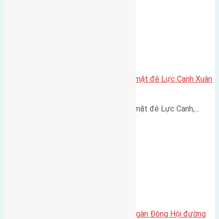
Cần bán 153,5m2 (7,6×20,2) đất mặt đê Lực Canh Xuân
Canh đường rộng 6m
Cần bán 153,5m2 (7,6x20,2) đất mặt đê Lực Canh,…
Cần bán 40m2(4×10) đất Đông Ngàn Đông Hội đường