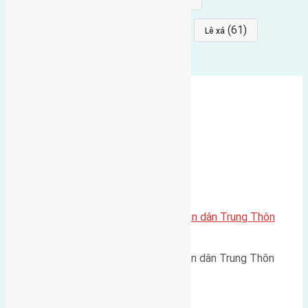
(64)
(64)
(61)
đất đấu giá
Phúc Thọ
Lê xá
Cần bán 113,5m2(7×16,2) đất giãn dân Trung Thôn
Đông Hội đường rộng 5m
Cần bán 113,5m2(7x16,2) đất giãn dân Trung Thôn
Đông…