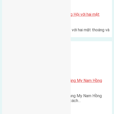
Xã Đông Hội
Một vị trí hiếm còn lại tại X1 Đông Hội với hai mặt
thoáng
Một góc tái định cư X1 Đông Hội với hai mặt thoáng và
trục đường 40m Diện…
Xã Nam Hồng
Cần bán 78m2(5×15,6) đấu giá Tằng My Nam Hồng
đường rộng 8m
Cần bán 78m2(5x15,6) đấu giá Tằng My Nam Hồng
đường rộng 8m hướng Tây Nam cách…