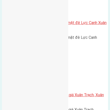
Cần bán 153,5m2 (7,6×20,2) đất mặt đê Lực Canh Xuân
Canh đường rộng 6m
Cần bán 153,5m2 (7,6x20,2) đất mặt đê Lực Canh
Xuân…
Cần bán 82,5m2(5×16,5) đất đấu giá Xuân Trạch, Xuân
Canh đường rộng 7,5m
Cần bán 82,5m2(5x16,5) đất đấu giá Xuân Trạch,…