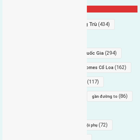
Từ Khóa Nổi Bật
Bán Đất
(927)
Gần Cầu Đông Trù
(434)
hướng tây
(406)
(294)
gần trung tâm hội Chợ triển Lãm Quốc Gia
(239)
(162)
hướng tây nam
gần Vinhomes Cổ Loa
(154)
(117)
hướng nam
hướng tây bắc
(96)
(88)
(86)
hướng bắc
Đông trù
gần đường to
(84)
(82)
đông ngàn
Lại Đà
(77)
(72)
Thái Bình, Mai Lâm, Đông Anh
hội phụ
(68)
(68)
Mai hiên
hướng đông nam