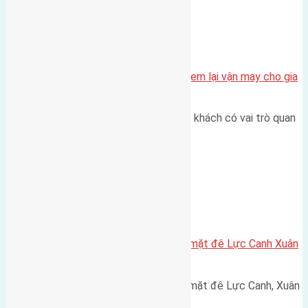
Tin Tức
Bài trí phong thủy phòng khách đem lại vận may cho gia
chủ
Là trung tâm của ngôi nhà, phòng khách có vai trò quan
trọng là nơi tiếp khách,…
Xã Xuân Canh
Cần bán 153,5m2 (7,6×20,2) đất mặt đê Lực Canh Xuân
Canh đường rộng 6m
Cần bán 153,5m2 (7,6x20,2) đất mặt đê Lực Canh, Xuân
Canh đường rộng 6m hướng…