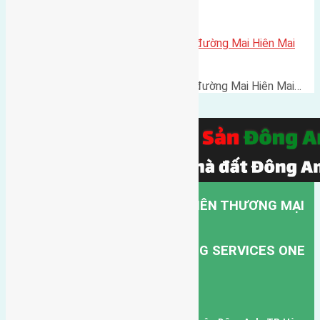
Cần bán 45m2 (3,7×12) đất mặt đường Mai Hiên Mai
Lâm Đông Anh
Cần bán 45m2 (3,7x12) đất mặt đường Mai Hiên Mai…
CÔNG TY TNHH MỘT THÀNH VIÊN THƯƠNG MẠI
DỊCH VỤ VẬN TẢI HỒNG HÀ.
HONG HA TRANSPORT TRADING SERVICES ONE
MEMBER COMPANY LIMITED.
Mã số thuế: 0101346678