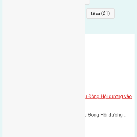
(64)
(64)
(61)
đất đấu giá
Phúc Thọ
Lê xá
Cần bán 80m2 (5×16) đất Hội Phụ Đông Hội đường vào
3m
Cần bán 80m2 (5x16) đất Hội Phụ Đông Hội đường…