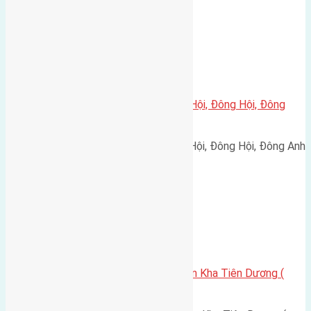
Xã Đông Hội
Cần bán 42m2(4×10,5) đất Tiên Hội, Đông Hội, Đông
Anh
Cần bán 42m2(4x10,5) đất Tiên Hội, Đông Hội, Đông Anh
đường vào 2m hướng…
Uncategorized
Cần bán 42m2(6×7) đất thôn Tiên Kha Tiên Dương (
cạch ubnd xã Tiên Dương )