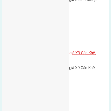
Cần bán 72,5m2(5×14,5) đất đấu giá X9 Cán Khê,
Nguyên Khê, Huyện Đông Anh
Cần bán 72,5m2(5x14,5) đất đấu giá X9 Cán Khê,
Nguyên…