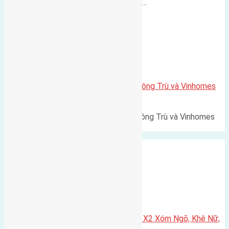
500m Diện tích: 56m² (3,5x16m).…
Xã Mai Lâm
Lô đất Lê Xá 103,6m2 gần cầu Đông Trù và Vinhomes
Cổ Loa
Lô đất Lê Xá 103,6m² gần cầu Đông Trù và Vinhomes
Cổ Loa Diện tích: 103,6m²…
Xã Nguyên Khê
Cần bán 75m2(5×15) đất đấu giá X2 Xóm Ngõ, Khê Nữ,
Nguyên Khê, Huyện Đông Anh