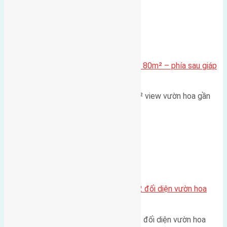
Xã Mai Lâm
Cần bán Đất đấu giá X2 Thái Bình 80m² – phía sau giáp
đường và vườn hoa
Lô đất đấu giá X2 Thái Bình 80m² view vườn hoa gần
cầu Tứ Liên Diện tích:…
Xã Mai Lâm
Lô đất tái định cư Mai Hiên 56m2 đối diện vườn hoa
500m
Lô đất tái định cư Mai Hiên 56m² đối diện vườn hoa