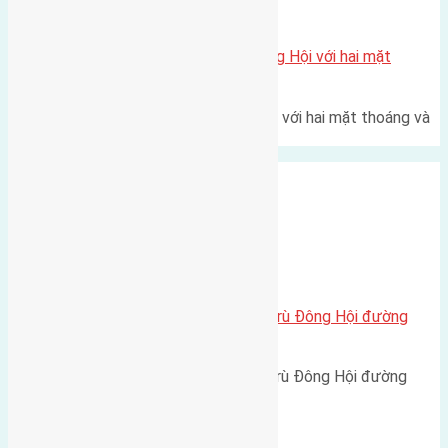
Xã Đông Hội
Một vị trí hiếm còn lại tại X1 Đông Hội với hai mặt
thoáng
Một góc tái định cư X1 Đông Hội với hai mặt thoáng và
trục đường 40m Diện…
Xã Đông Hội
Cần bán 56m2(4×14) đất Đông Trù Đông Hội đường
rộng 2,2m
Cần bán 56m2(4x14) đất Đông Trù Đông Hội đường
rộng 2,2m hướng Đông cách…