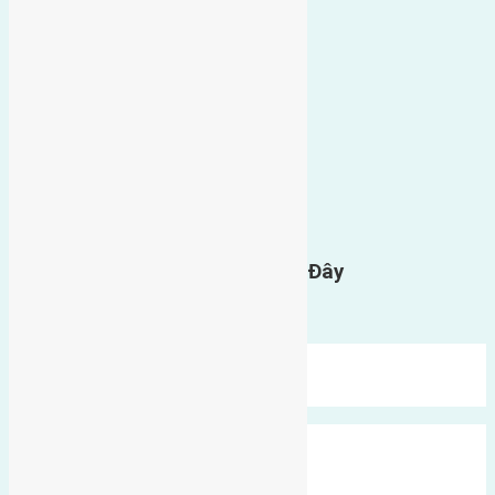
0
GỬI BÌNH LUẬN
Gửi Tin Nhắn Cho Chúng Tôi Ở Đây
Bạn phải
đăng nhập
để gửi bình luận.
Mới Nhất
Xu Hướng
Ngẫu Nhiên