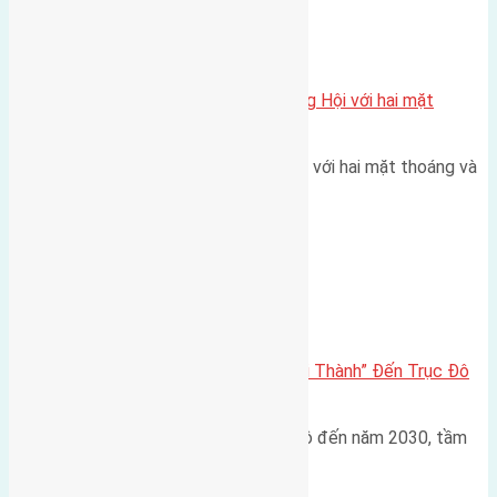
Xã Đông Hội
Một vị trí hiếm còn lại tại X1 Đông Hội với hai mặt
thoáng
Một góc tái định cư X1 Đông Hội với hai mặt thoáng và
trục đường 40m Diện…
Đông Anh 2026-2030
Đông Anh 2026: Từ “Huyện Ngoại Thành” Đến Trục Đô
Thị Đa Cực – Góc Nhìn Dữ Liệu
Trong bối cảnh Quy hoạch Thủ đô đến năm 2030, tầm
nhìn 2050 (với trọng tâm…