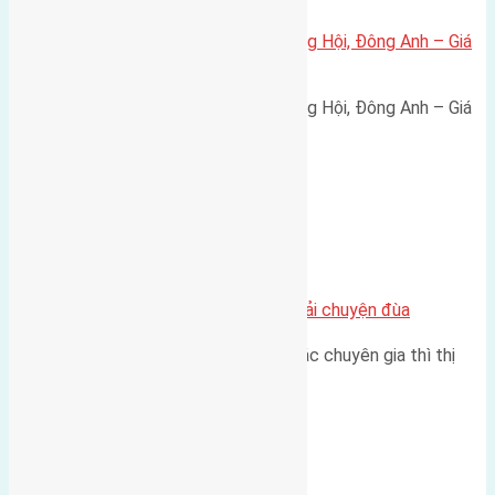
Bán đất 80m² tái định cư X1 Đông Hội, Đông Anh – Giá
165 triệu/m²
Bán đất 80m² tái định cư X1 Đông Hội, Đông Anh – Giá
165 triệu/m² Thông tin…
Chung cư
Nhà Đất bán tại Việt Nam đâu phải chuyện đùa
Theo như nhận định chung của các chuyên gia thì thị
trường bất động sản (BĐS)…