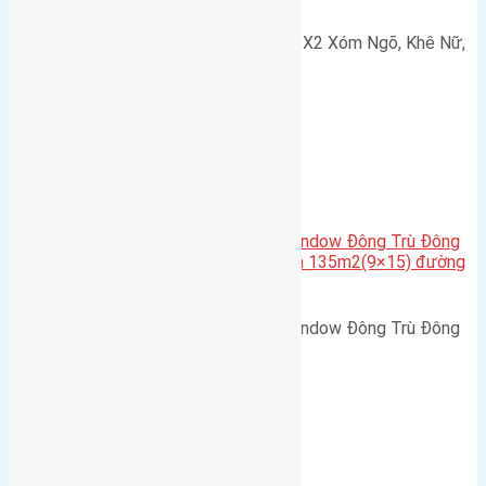
Cần bán 75m2(5x15) đất đấu giá X2 Xóm Ngõ, Khê Nữ,
Nguyên Khê, Huyện Đông Anh.…
Cầu Đông Trù
,
Xã Đông Hội
Cần bán biệt thự song lập Eurowindow Đông Trù Đông
Hội Đông Anh Tp Hà Nội diện tích 135m2(9×15) đường
rộng 10m vỉa hè 5m
Cần bán biệt thự song lập Eurowindow Đông Trù Đông
Hội Đông Anh Tp Hà Nội diện…
Xã Đông Hội