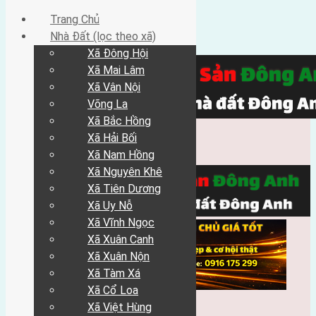
Trang Chủ
Nhà Đất (lọc theo xã)
Xã Đông Hội
Xã Mai Lâm
Xã Vân Nội
Võng La
Xã Bắc Hồng
Xã Hải Bối
Xã Nam Hồng
Xã Nguyên Khê
Xã Tiên Dương
Xã Uy Nỗ
Xã Vĩnh Ngọc
Xã Xuân Canh
Xã Xuân Nộn
Xã Tàm Xá
Xã Cổ Loa
Xã Việt Hùng
Trang Chủ