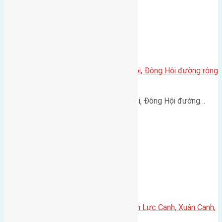
Cần bán 60m2(4×15) đất Tiên Hội, Đông Hội đường rộng
3m hướng Nam
Cần bán 60m2(4x15) đất Tiên Hội, Đông Hội đường…
Cần bán 60m2(4×15) đất giãn dân Lực Canh, Xuân Canh,
huyện Đông Anh đường rộng 5m