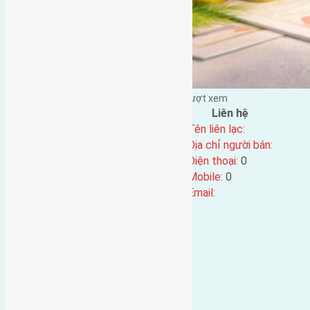
Đặng Đức Giảng đăng vào - tại |
97
lượt xem
Đặc điểm BĐS
Liên hệ
Địa chỉ:
Tên liên lạc:
Mã số:
4998
Địa chỉ người bán:
Loại tin:
Điện thoại:
0
Ngày đăng:
Mobile:
0
Ngày cập nhật lại:
21/05/2025 19:17
Email: