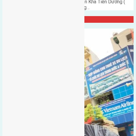
Cần bán 42m2(6x7) đất thôn Tiên Kha Tiên Dương (
cạch ubnd xã Tiên Dương ) đường…
Đại Diện Công ty