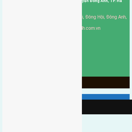
Trụ sở: thôn Trung Thôn, Xã Đông Hội, Huyện Đông Anh, TP. Hà
Nội, Việt Nam.
51 Đường Đông Hội, Đông Hội, Đông Anh,
Văn phòng giao dịch:
Hà Nội
https://batdongsandonganh24h.com.vn
Website:
ducgiang090970@gmail.com
Email:
0916-175-299
Hotline:
Chính sách bảo mật
3905
Ngày chạy
130
Tháng hoạt động
10
Năm đã qua
1066
Tin Bán Đất