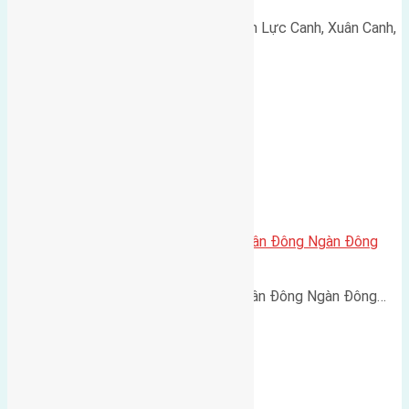
Cần bán 60m2(4x15) đất giãn dân Lực Canh, Xuân Canh,
…
Cần bán 120m2(6×20) đất giãn dân Đông Ngàn Đông
Hội
Cần bán 120m2(6x20) đất giãn dân Đông Ngàn Đông…