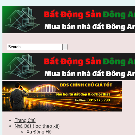
Trang Chủ
Nhà Đất (lọc theo xã)
Xã Đông Hội