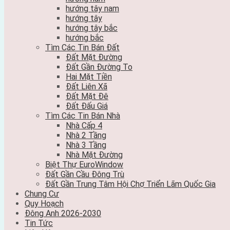
hướng tây nam
hướng tây
hướng tây bắc
hướng bắc
Tìm Các Tin Bán Đất
Đất Mặt Đường
Đất Gần Đường To
Hai Mặt Tiền
Đất Liên Xã
Đất Mặt Đê
Đất Đấu Giá
Tìm Các Tin Bán Nhà
Nhà Cấp 4
Nhà 2 Tầng
Nhà 3 Tầng
Nhà Mặt Đường
Biệt Thự EuroWindow
Đất Gần Cầu Đông Trù
Đất Gần Trung Tâm Hội Chợ Triển Lãm Quốc Gia
Chung Cư
Quy Hoạch
Đông Anh 2026-2030
Tin Tức