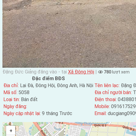
Đặng Đức Giảng đăng vào - tại
Xã Đông Hội
|
780
lượt xem
Đặc điểm BĐS
Địa chỉ:
Lại Đà, Đông Hội, Đông Anh, Hà Nội
Tên liên lạc:
Đặng Đ
Mã số:
5058
Địa chỉ người bán:
T
Loại tin:
Bán đất
Điện thoại:
043880
Ngày đăng:
Mobile:
091617529
Ngày cập nhật lại:
9 tháng Trước
Email:
ducgiang090
+