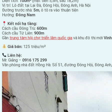
Diện tích:
100m²
(mặt tiền 5,5m, sâu 18,2m)
Vị trí: Lô đất tại Lại Đà, Đông Hội, Đông Anh, Hà Nội
Đường trước nhà:
5m
, ô tô ra vào thuận tiện
Hướng:
Đông Nam
Kết nối hạ tầng:
Cách cầu Đông Trù:
600m
Cách cầu Tứ Liên:
900m
Gần
trung tâm hội chợ triển lãm quốc gia
và khu đô thị mới
Vin
Giá bán:
125 triệu/m²
Liên hệ:
Mr. Giảng –
0916 175 299
Văn phòng nhà đất Hồng Hà: Số 51, đường Đông Hội, Đông Anh, 