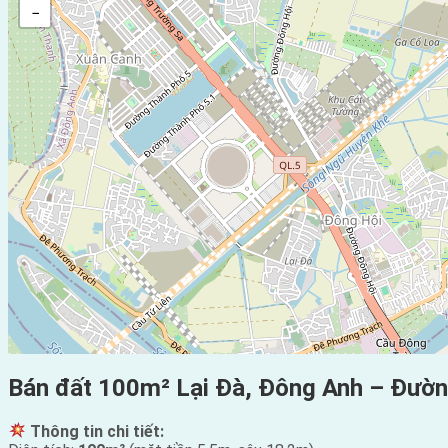
−
Bán đất 100m² Lại Đà, Đông Anh – Đườn
Thông tin chi tiết: