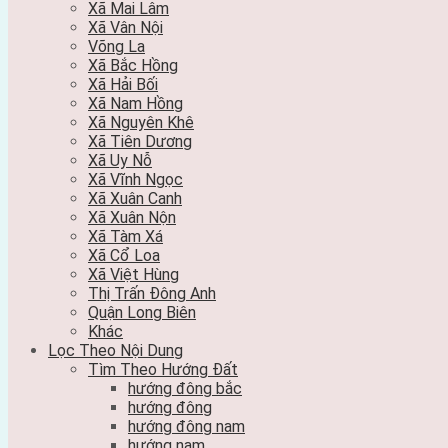
Xã Mai Lâm
Xã Vân Nội
Võng La
Xã Bắc Hồng
Xã Hải Bối
Xã Nam Hồng
Xã Nguyên Khê
Xã Tiên Dương
Xã Uy Nỗ
Xã Vĩnh Ngọc
Xã Xuân Canh
Xã Xuân Nộn
Xã Tàm Xá
Xã Cổ Loa
Xã Việt Hùng
Thị Trấn Đông Anh
Quận Long Biên
Khác
Lọc Theo Nội Dung
Tìm Theo Hướng Đất
hướng đông bắc
hướng đông
hướng đông nam
hướng nam