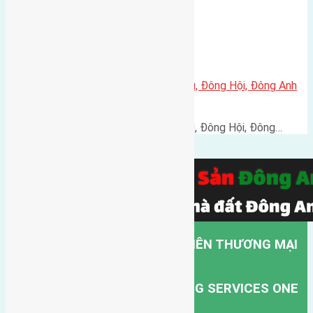
Cần bán 60m2(4×15) đất Hội Phụ, Đông Hội, Đông Anh
đường vào 4m
Cần bán 60m2(4x15) đất Hội Phụ, Đông Hội, Đông…
CÔNG TY TNHH MỘT THÀNH VIÊN THƯƠNG MẠI
DỊCH VỤ VẬN TẢI HỒNG HÀ.
HONG HA TRANSPORT TRADING SERVICES ONE
MEMBER COMPANY LIMITED.