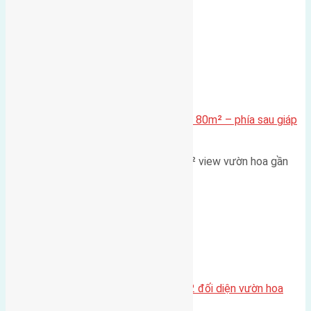
nhìn 2050 (với trọng tâm…
Xã Mai Lâm
Cần bán Đất đấu giá X2 Thái Bình 80m² – phía sau giáp
đường và vườn hoa
Lô đất đấu giá X2 Thái Bình 80m² view vườn hoa gần
cầu Tứ Liên Diện tích:…
Xã Mai Lâm
Lô đất tái định cư Mai Hiên 56m2 đối diện vườn hoa
500m