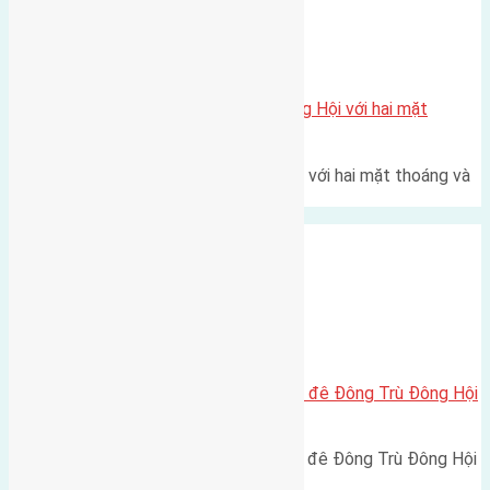
Xã Đông Hội
Một vị trí hiếm còn lại tại X1 Đông Hội với hai mặt
thoáng
Một góc tái định cư X1 Đông Hội với hai mặt thoáng và
trục đường 40m Diện…
Xã Đông Hội
Cần bán 75m2(4,2×17,9) đất mặt đê Đông Trù Đông Hội
đường rộng 6m
Cần bán 75m2(4,2x17,9) đất mặt đê Đông Trù Đông Hội
đường rộng 6m hướng…