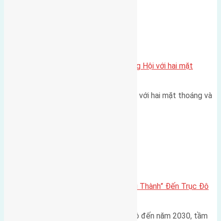
Xã Đông Hội
Một vị trí hiếm còn lại tại X1 Đông Hội với hai mặt
thoáng
Một góc tái định cư X1 Đông Hội với hai mặt thoáng và
trục đường 40m Diện…
Đông Anh 2026-2030
Đông Anh 2026: Từ “Huyện Ngoại Thành” Đến Trục Đô
Thị Đa Cực – Góc Nhìn Dữ Liệu
Trong bối cảnh Quy hoạch Thủ đô đến năm 2030, tầm