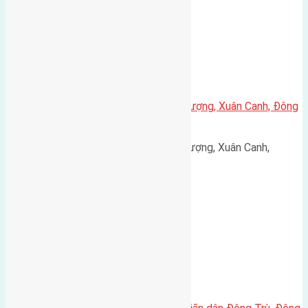
Cần bán 95m2(5×19) đất Văn Thượng, Xuân Canh, Đông
Anh đường rộng 6m
Cần bán 95m2(5x19) đất Văn Thượng, Xuân Canh,
Đông…