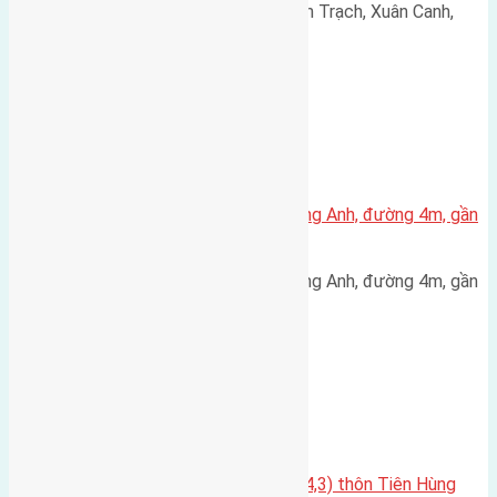
Cần bán 50m2(4,5x11,1) đất Xuân Trạch, Xuân Canh,
Đông Anh, Hà Nội đường rộng…
Xã Đông Hội
Bán đất 70m² thôn Đông Trù Đông Anh, đường 4m, gần
cầu Đông Trù, giá 150 triệu/m²
Bán đất 70m² thôn Đông Trù Đông Anh, đường 4m, gần
cầu Đông Trù Diện tích:…
Xã Nguyên Khê
Cần bán đất đấu giá 85,9m2(6×14,3) thôn Tiên Hùng