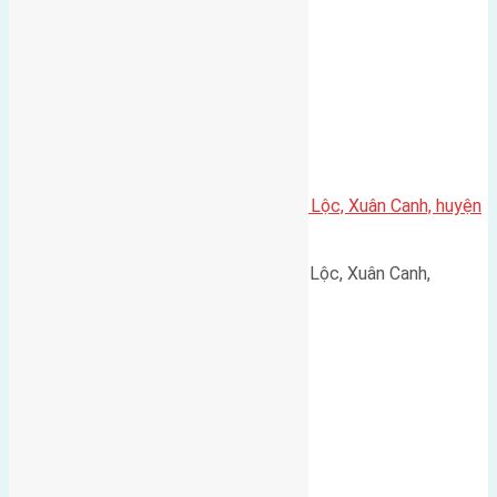
Cần bán 61m2(4,5×13,5) đất Vạn Lộc, Xuân Canh, huyện
Đông Anh đường vào 2,5m
Cần bán 61m2(4,5x13,5) đất Vạn Lộc, Xuân Canh,
huyện…