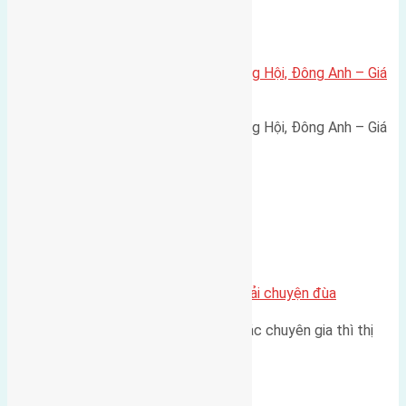
Xã Đông Hội
Bán đất 80m² tái định cư X1 Đông Hội, Đông Anh – Giá
165 triệu/m²
Bán đất 80m² tái định cư X1 Đông Hội, Đông Anh – Giá
165 triệu/m² Thông tin…
Chung cư
Nhà Đất bán tại Việt Nam đâu phải chuyện đùa
Theo như nhận định chung của các chuyên gia thì thị
trường bất động sản (BĐS)…