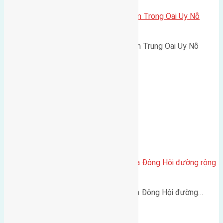
Cần bán 67,6m2 (4,5×15) đất xóm Trong Oai Uy Nỗ
đường rộng 3m
Cần bán 67,6m2 (4,5x15) đất xóm Trung Oai Uy Nỗ
đường…
Cần bán 50m2(4×12,5) đất Lại Đà Đông Hội đường rộng
2,5m
Cần bán 50m2(4x12,5) đất Lại Đà Đông Hội đường…