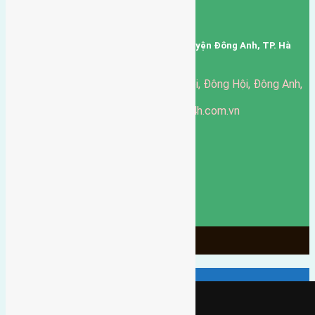
Mã số thuế: 0101346678
Trụ sở: thôn Trung Thôn, Xã Đông Hội, Huyện Đông Anh, TP. Hà
Nội, Việt Nam.
51 Đường Đông Hội, Đông Hội, Đông Anh,
Văn phòng giao dịch:
Hà Nội
https://batdongsandonganh24h.com.vn
Website:
ducgiang090970@gmail.com
Email:
0916-175-299
Hotline:
Chính sách bảo mật
3906
Ngày chạy
130
Tháng hoạt động
10
Năm đã qua
1066
Tin Bán Đất