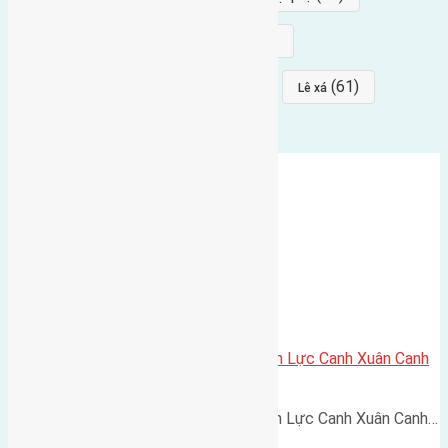
(68)
(68)
Mai hiên
hướng đông nam
(64)
(64)
(61)
đất đấu giá
Phúc Thọ
Lê xá
Cần bán 60m2(4×15) đất giãn dân Lực Canh Xuân Canh
đường vào 5m
Cần bán 60m2(4x15) đất giãn dân Lực Canh Xuân Canh…