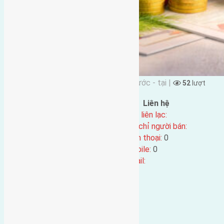
Đặng Đức Giảng đăng vào 11 tháng Trước - tại |
52
lượt
xem
Đặc điểm BĐS
Liên hệ
Địa chỉ:
Tên liên lạc:
Mã số:
5165
Địa chỉ người bán:
Loại tin:
Điện thoại:
0
Ngày đăng:
11 tháng Trước
Mobile:
0
Ngày cập nhật lại:
11 tháng Trước
Email: