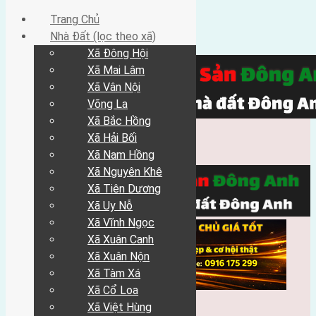
Trang Chủ
Nhà Đất (lọc theo xã)
Xã Đông Hội
Xã Mai Lâm
Xã Vân Nội
Võng La
Xã Bắc Hồng
Xã Hải Bối
Xã Nam Hồng
Xã Nguyên Khê
Xã Tiên Dương
Xã Uy Nỗ
Xã Vĩnh Ngọc
Xã Xuân Canh
Xã Xuân Nộn
Xã Tàm Xá
Xã Cổ Loa
Xã Việt Hùng
Trang Chủ