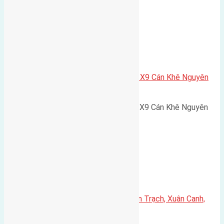
Xã Nguyên Khê
Cần bán 75m2(5×15) đất đấu giá X9 Cán Khê Nguyên
Khê, Đông Anh đường rộng 6m
Cần bán 75m2(5x15) đất đấu giá X9 Cán Khê Nguyên
Khê, Đông Anh đường rộng…
Xã Xuân Canh
Cần bán 50m2(4,5×11,1) đất Xuân Trạch, Xuân Canh,
Đông Anh đường rộng 3m