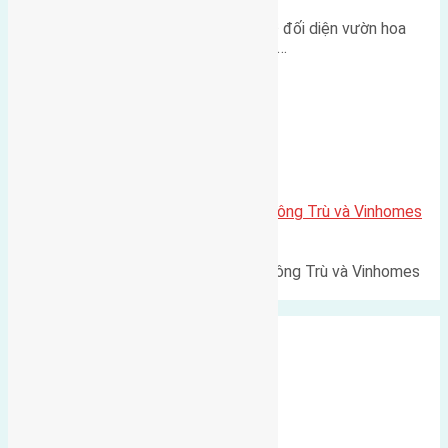
Lô đất tái định cư Mai Hiên 56m² đối diện vườn hoa
500m Diện tích: 56m² (3,5x16m).…
Xã Mai Lâm
Lô đất Lê Xá 103,6m2 gần cầu Đông Trù và Vinhomes
Cổ Loa
Lô đất Lê Xá 103,6m² gần cầu Đông Trù và Vinhomes
Cổ Loa Diện tích: 103,6m²…
Xã Nguyên Khê