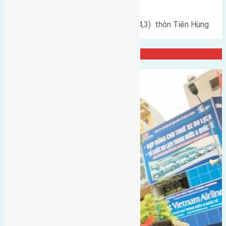
Nguyên Khê đường rộng 5m
Cần bán đất đấu giá 85,9m2(6x14,3) thôn Tiên Hùng
Nguyên Khê đường rộng…
Đại Diện Công ty