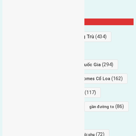
Từ Khóa Nổi Bật
Bán Đất
(927)
Gần Cầu Đông Trù
(434)
hướng tây
(406)
(294)
gần trung tâm hội Chợ triển Lãm Quốc Gia
(239)
(162)
hướng tây nam
gần Vinhomes Cổ Loa
(154)
(117)
hướng nam
hướng tây bắc
(96)
(88)
(86)
hướng bắc
Đông trù
gần đường to
(84)
(82)
đông ngàn
Lại Đà
(77)
(72)
Thái Bình, Mai Lâm, Đông Anh
hội phụ