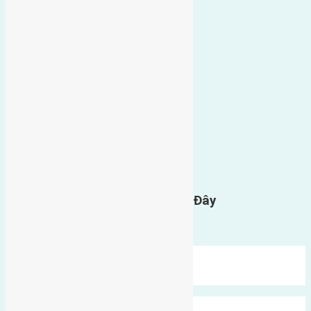
0
GỬI BÌNH LUẬN
Gửi Tin Nhắn Cho Chúng Tôi Ở Đây
Bạn phải
đăng nhập
để gửi bình luận.
Mới Nhất
Xu Hướng
Ngẫu Nhiên