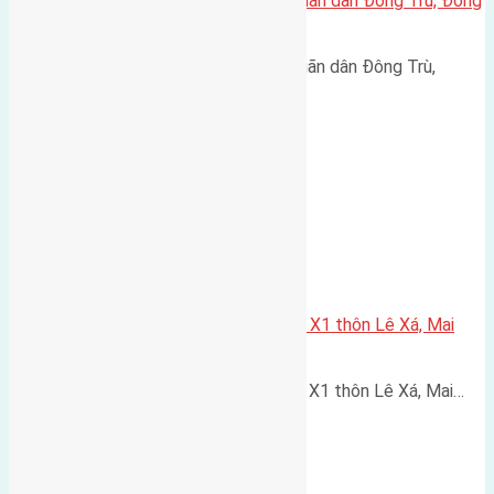
Cần bán 105m2(8,17×12,8) đất giãn dân Đông Trù, Đông
Hội, Đông Anh đường rộng 6m
Cần bán 105m2(8,17x12,8) đất giãn dân Đông Trù,
Đông…
Cần bán 80m2(5×16) đất đấu Giá X1 thôn Lê Xá, Mai
Lâm đường rộng 7m
Cần bán 80m2(5x16) đất đấu Giá X1 thôn Lê Xá, Mai…