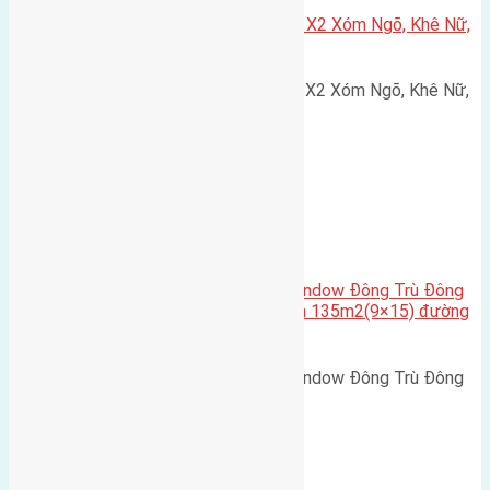
Cần bán 75m2(5×15) đất đấu giá X2 Xóm Ngõ, Khê Nữ,
Nguyên Khê, Huyện Đông Anh
Cần bán 75m2(5x15) đất đấu giá X2 Xóm Ngõ, Khê Nữ,
Nguyên Khê, Huyện Đông Anh.…
Cầu Đông Trù
,
Xã Đông Hội
Cần bán biệt thự song lập Eurowindow Đông Trù Đông
Hội Đông Anh Tp Hà Nội diện tích 135m2(9×15) đường
rộng 10m vỉa hè 5m
Cần bán biệt thự song lập Eurowindow Đông Trù Đông
Hội Đông Anh Tp Hà Nội diện…