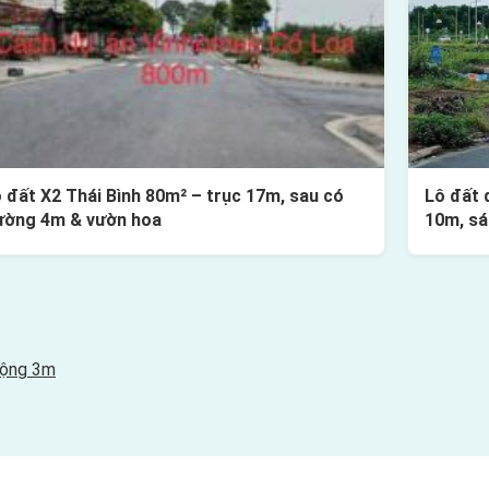
 đất X2 Thái Bình 80m² – trục 17m, sau có
Lô đất 
ường 4m & vườn hoa
10m, sá
rộng 3m