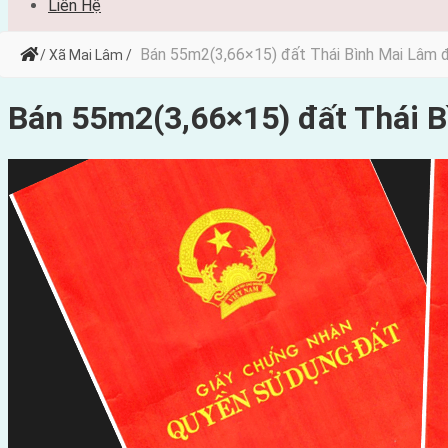
Liên Hệ
Bán 55m2(3,66×15) đất Thái Bình Mai Lâm 
/ Xã Mai Lâm /
Bán 55m2(3,66×15) đất Thái 