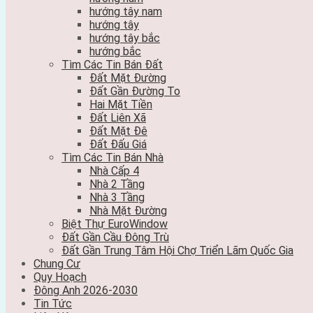
hướng tây nam
hướng tây
hướng tây bắc
hướng bắc
Tìm Các Tin Bán Đất
Đất Mặt Đường
Đất Gần Đường To
Hai Mặt Tiền
Đất Liên Xã
Đất Mặt Đê
Đất Đấu Giá
Tìm Các Tin Bán Nhà
Nhà Cấp 4
Nhà 2 Tầng
Nhà 3 Tầng
Nhà Mặt Đường
Biệt Thự EuroWindow
Đất Gần Cầu Đông Trù
Đất Gần Trung Tâm Hội Chợ Triển Lãm Quốc Gia
Chung Cư
Quy Hoạch
Đông Anh 2026-2030
Tin Tức