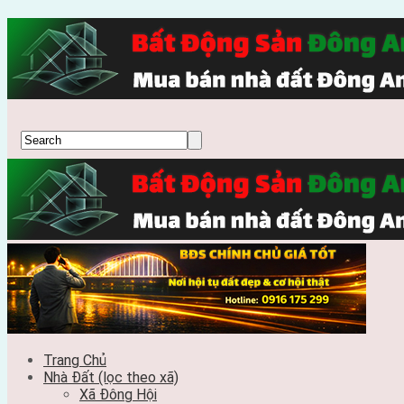
Trang Chủ
Nhà Đất (lọc theo xã)
Xã Đông Hội