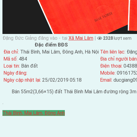
Đặng Đức Giảng đăng vào - tại
Xã Mai Lâm
|
2328
lượt xem
Đặc điểm BĐS
Địa chỉ:
Thái Bình, Mai Lâm, Đông Anh, Hà Nội
Tên liên lạc:
Đặng
Mã số:
484
Địa chỉ người bán
Loại tin:
Bán đất
Điện thoại:
0438
Ngày đăng:
Mobile:
0916175
Ngày cập nhật lại:
25/02/2019 05:18
Email:
ducgiang0
Bán 55m2(3,66×15) đất Thái Bình Mai Lâm đường rộng 3m 
.
Thái Bình, Mai Lâm, Đông Anh