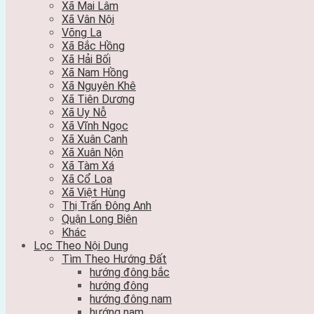
Xã Mai Lâm
Xã Vân Nội
Võng La
Xã Bắc Hồng
Xã Hải Bối
Xã Nam Hồng
Xã Nguyên Khê
Xã Tiên Dương
Xã Uy Nỗ
Xã Vĩnh Ngọc
Xã Xuân Canh
Xã Xuân Nộn
Xã Tàm Xá
Xã Cổ Loa
Xã Việt Hùng
Thị Trấn Đông Anh
Quận Long Biên
Khác
Lọc Theo Nội Dung
Tìm Theo Hướng Đất
hướng đông bắc
hướng đông
hướng đông nam
hướng nam