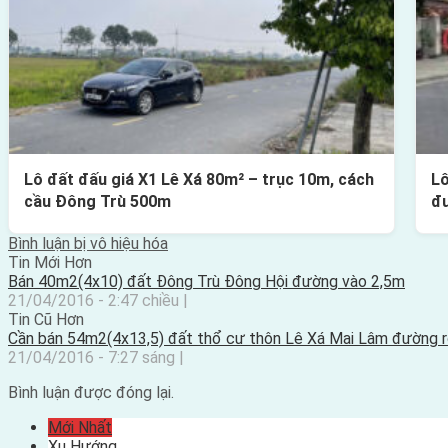
Lô đất đấu giá X1 Lê Xá 80m² – trục 10m, cách
Lô
cầu Đông Trù 500m
đ
Bình luận bị vô hiệu hóa
Tin Mới Hơn
Bán 40m2(4x10) đất Đông Trù Đông Hội đường vào 2,5m
21/04/2016 - 2:47 chiều |
Tin Cũ Hơn
Cần bán 54m2(4x13,5) đất thổ cư thôn Lê Xá Mai Lâm đường 
21/04/2016 - 7:27 sáng |
Bình luận được đóng lại.
Mới Nhất
Xu Hướng