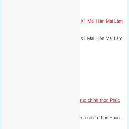
Cần bán 75m2(5×15) đất đấu giá X1 Mai Hiên Mai Lâm
đường rộng 25m
Cần bán 75m2(5x15) đất đấu giá X1 Mai Hiên Mai Lâm…
Cần bán 51,7m2(4,35×11,9) đất trục chính thôn Phúc
Thọ Mai Lâm đường rộng 4,5m
Cần bán 51,7m2(4,35x11,9) đất trục chính thôn Phúc…