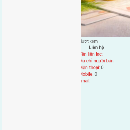
Đặng Đức Giảng đăng vào - tại |
289
lượt xem
Đặc điểm BĐS
Liên hệ
Địa chỉ:
Tên liên lạc:
Mã số:
798
Địa chỉ người bán:
Loại tin:
Điện thoại:
0
Ngày đăng:
Mobile:
0
Ngày cập nhật lại:
08/06/2016 06:09
Email: