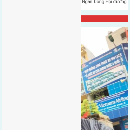
Cần bán 58m2 (4x14,5) đất Đông Ngàn Đông Hội đường
vào 3m hướng Nam cách cầu…
Đại Diện Công ty