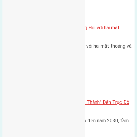
Xã Đông Hội
Một vị trí hiếm còn lại tại X1 Đông Hội với hai mặt
thoáng
Một góc tái định cư X1 Đông Hội với hai mặt thoáng và
trục đường 40m Diện…
Đông Anh 2026-2030
Đông Anh 2026: Từ “Huyện Ngoại Thành” Đến Trục Đô
Thị Đa Cực – Góc Nhìn Dữ Liệu
Trong bối cảnh Quy hoạch Thủ đô đến năm 2030, tầm
nhìn 2050 (với trọng tâm…