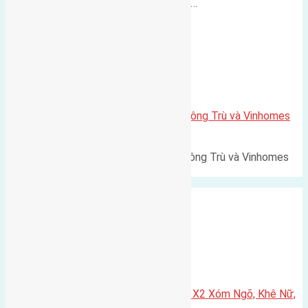
500m Diện tích: 56m² (3,5x16m).…
Xã Mai Lâm
Lô đất Lê Xá 103,6m2 gần cầu Đông Trù và Vinhomes
Cổ Loa
Lô đất Lê Xá 103,6m² gần cầu Đông Trù và Vinhomes
Cổ Loa Diện tích: 103,6m²…
Xã Nguyên Khê
Cần bán 75m2(5×15) đất đấu giá X2 Xóm Ngõ, Khê Nữ,
Nguyên Khê, Huyện Đông Anh