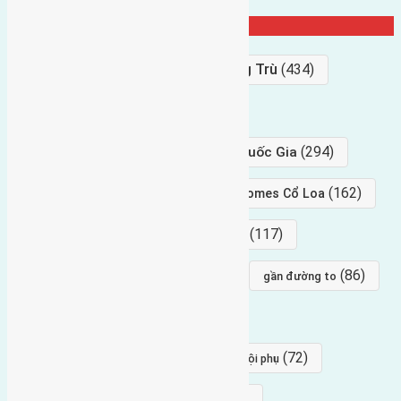
Từ Khóa Nổi Bật
Bán Đất
(927)
Gần Cầu Đông Trù
(434)
hướng tây
(406)
(294)
gần trung tâm hội Chợ triển Lãm Quốc Gia
(239)
(162)
hướng tây nam
gần Vinhomes Cổ Loa
(154)
(117)
hướng nam
hướng tây bắc
(96)
(88)
(86)
hướng bắc
Đông trù
gần đường to
(84)
(82)
đông ngàn
Lại Đà
(77)
(72)
Thái Bình, Mai Lâm, Đông Anh
hội phụ
(68)
(68)
Mai hiên
hướng đông nam