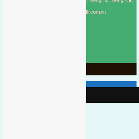
51 Đường Đông Hội, Đông Hội, Đông Anh,
Văn phòng giao dịch:
Hà Nội
https://batdongsandonganh24h.com.vn
Website:
ducgiang090970@gmail.com
Email:
0916-175-299
Hotline:
Chính sách bảo mật
3902
Ngày chạy
130
Tháng hoạt động
10
Năm đã qua
1066
Tin Bán Đất