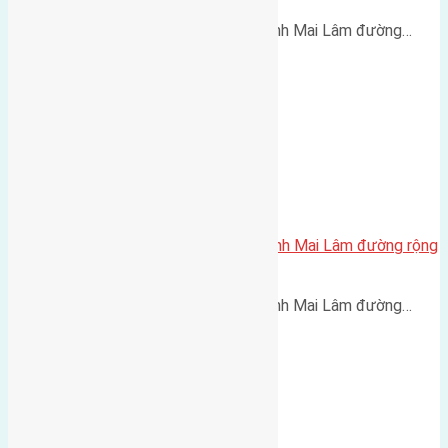
Cần bán 66m2(6x11) đất Thái Bình Mai Lâm đường…
Cần bán 60m2(6×10) đất Thái Bình Mai Lâm đường rộng
3,5m
Cần bán 60m2(6x10) đất Thái Bình Mai Lâm đường…