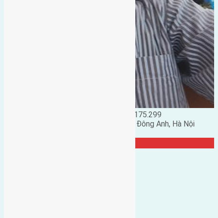
Đặng Đức Giảng: 0916.175.299
Phó chủ nhiệm hội nhà đất huyện Đông Anh, Hà Nội
TRANG CỘNG ĐỒNG