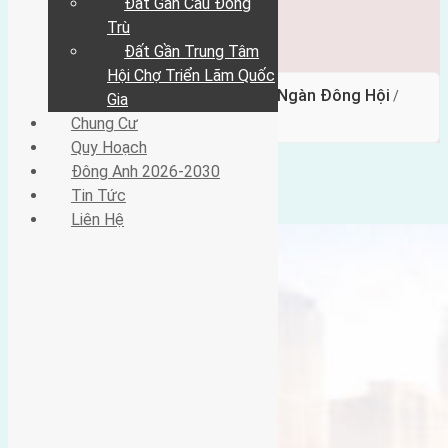
Đất Gần Cầu Đông
Đông Anh 2026-2030
Tin Tức
Trù
Liên Hệ
Đất Gần Trung Tâm
Hội Chợ Triển Lãm Quốc
Bán 50m2 (4×12,5) đất Đông Ngàn Đông Hội
/
/
Gia
image
Chung Cư
Quy Hoạch
Đông Anh 2026-2030
image
Tin Tức
Liên Hệ