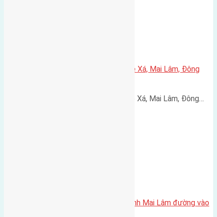
Cần bán 45,8m2(3,7×12,4) đất Lê Xá, Mai Lâm, Đông
Anh đường rộng 2,6m
Cần bán 45,8m2(3,7x12,4) đất Lê Xá, Mai Lâm, Đông…
Cần bán 66m2(6×11) đất Thái Bình Mai Lâm đường vào
2,5m hướng Đông