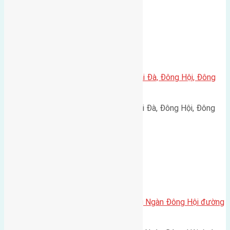
Xã Đông Hội
Cần bán 60m2(4×15) đất thôn Lại Đà, Đông Hội, Đông
Anh
Cần bán 60m2(4x15) đất thôn Lại Đà, Đông Hội, Đông
Anh đường rộng 2,5m hướng…
Xã Đông Hội
Cần bán 58m2 (4×14,5) đất Đông Ngàn Đông Hội đường
vào 3m