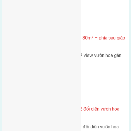
Xã Mai Lâm
Cần bán Đất đấu giá X2 Thái Bình 80m² – phía sau giáp
đường và vườn hoa
Lô đất đấu giá X2 Thái Bình 80m² view vườn hoa gần
cầu Tứ Liên Diện tích:…
Xã Mai Lâm
Lô đất tái định cư Mai Hiên 56m2 đối diện vườn hoa
500m
Lô đất tái định cư Mai Hiên 56m² đối diện vườn hoa