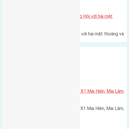
Xã Đông Hội
Một vị trí hiếm còn lại tại X1 Đông Hội với hai mặt
thoáng
Một góc tái định cư X1 Đông Hội với hai mặt thoáng và
trục đường 40m Diện…
Xã Mai Lâm
Cần bán 75m2(5×15) đất đấu giá X1 Mai Hiên, Mai Lâm,
Đông Anh
Cần bán 75m2(5x15) đất đấu giá X1 Mai Hiên, Mai Lâm,
Đông Anh. đường rộng 4,5m…