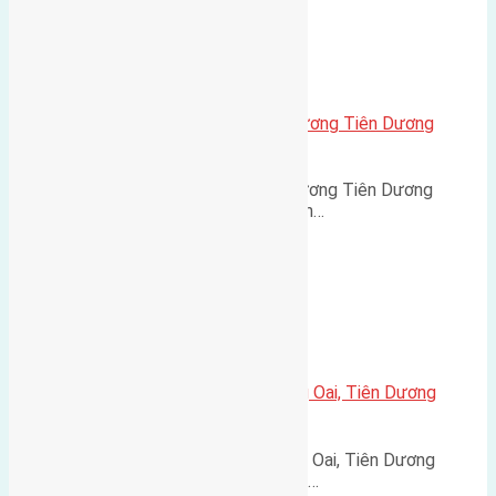
Xã Tiên Dương
Cần bán 100m2(5×20) đất Cổ Dương Tiên Dương
đường rộng 2,8m
Cần bán 100m2(5x20) đất Cổ Dương Tiên Dương
đường rộng 2,8m hướng Tây cách…
Xã Tiên Dương
Cần bán 160m2 (8×20) đất Trung Oai, Tiên Dương
đường rộng 4m
Cần bán 160m2 (8x20) đất Trung Oai, Tiên Dương
đường rộng 4m hướng Tây Nam (…