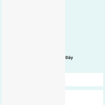
0
GỬI BÌNH LUẬN
Gửi Tin Nhắn Cho Chúng Tôi Ở Đây
Bạn phải
đăng nhập
để gửi bình luận.
Mới Nhất
Xu Hướng
Ngẫu Nhiên