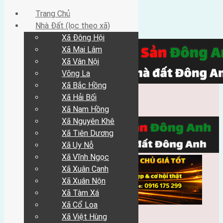
Trang Chủ
Nhà Đất (lọc theo xã)
Xã Đông Hội
Xã Mai Lâm
Xã Vân Nội
Võng La
Xã Bắc Hồng
Xã Hải Bối
Xã Nam Hồng
Xã Nguyên Khê
Xã Tiên Dương
Xã Uy Nỗ
Xã Vĩnh Ngọc
Xã Xuân Canh
Xã Xuân Nộn
Xã Tàm Xá
Xã Cổ Loa
Xã Việt Hùng
Trang Chủ