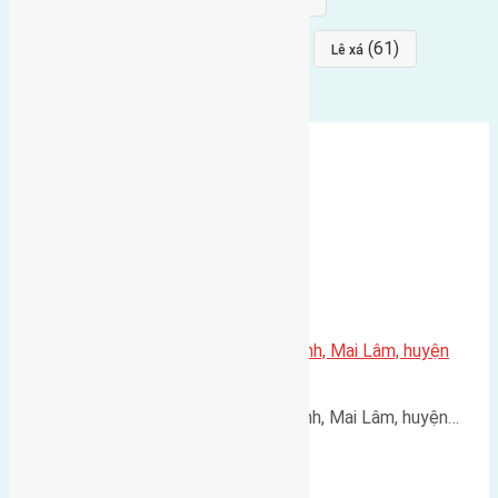
(64)
(64)
(61)
đất đấu giá
Phúc Thọ
Lê xá
Cần bán 56m2(4×14) đất Thái Bình, Mai Lâm, huyện
Đông Anh
Cần bán 56m2(4x14) đất Thái Bình, Mai Lâm, huyện…