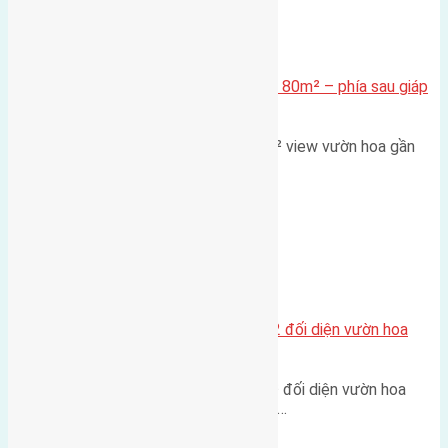
Xã Mai Lâm
Cần bán Đất đấu giá X2 Thái Bình 80m² – phía sau giáp
đường và vườn hoa
Lô đất đấu giá X2 Thái Bình 80m² view vườn hoa gần
cầu Tứ Liên Diện tích:…
Xã Mai Lâm
Lô đất tái định cư Mai Hiên 56m2 đối diện vườn hoa
500m
Lô đất tái định cư Mai Hiên 56m² đối diện vườn hoa
500m Diện tích: 56m² (3,5x16m).…