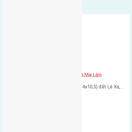
Cần bán 42m2 (4×10,5) đất Lê Xá Mai Lâm
Hiện đang có nhu cầu bán 42m2 (4x10,5) đất Lê Xá,…