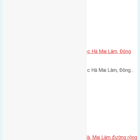
Cần bán 52,5m2(4,2×12,5) đất Lộc Hà Mai Lâm, Đông
Anh
Cần bán 52,5m2(4,2x12,5) đất Lộc Hà Mai Lâm, Đông…
Cần bán 42m2(4×10,5) đất Lộc Hà, Mai Lâm đường rộng