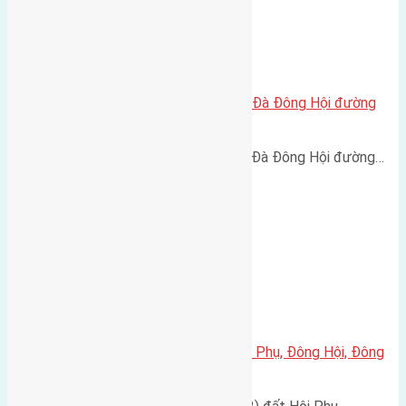
Cần bán 55m2 (4,5×12,2) đất Lại Đà Đông Hội đường
rộng 2,5m
Cần bán 55m2 (4,5x12,2) đất Lại Đà Đông Hội đường…
Cần bán đất 60m2(5×12) đất Hội Phụ, Đông Hội, Đông
Anh