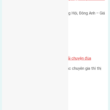
165 triệu/m²
Bán đất 80m² tái định cư X1 Đông Hội, Đông Anh – Giá
165 triệu/m² Thông tin…
Chung cư
Nhà Đất bán tại Việt Nam đâu phải chuyện đùa
Theo như nhận định chung của các chuyên gia thì thị
trường bất động sản (BĐS)…
Xã Đông Hội