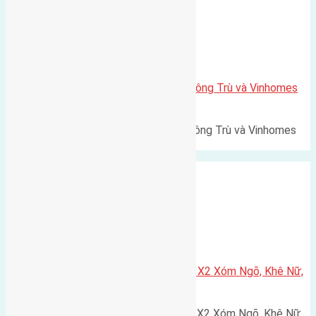
Xã Mai Lâm
Lô đất Lê Xá 103,6m2 gần cầu Đông Trù và Vinhomes
Cổ Loa
Lô đất Lê Xá 103,6m² gần cầu Đông Trù và Vinhomes
Cổ Loa Diện tích: 103,6m²…
Xã Nguyên Khê
Cần bán 75m2(5×15) đất đấu giá X2 Xóm Ngõ, Khê Nữ,
Nguyên Khê, Huyện Đông Anh
Cần bán 75m2(5x15) đất đấu giá X2 Xóm Ngõ, Khê Nữ,