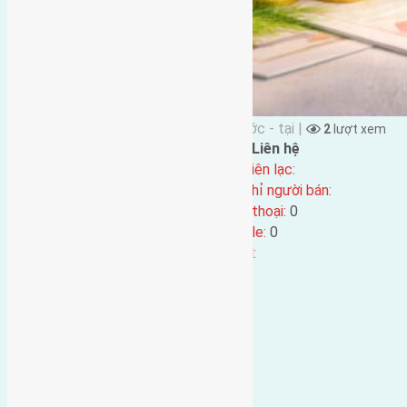
Đặng Đức Giảng đăng vào 3 tháng Trước - tại |
2
lượt xem
Đặc điểm BĐS
Liên hệ
Địa chỉ:
Tên liên lạc:
Mã số:
5594
Địa chỉ người bán:
Loại tin:
Điện thoại:
0
Ngày đăng:
3 tháng Trước
Mobile:
0
Ngày cập nhật lại:
3 tháng Trước
Email: