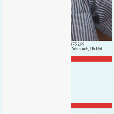
Đặng Đức Giảng: 0916.175.299
Phó chủ nhiệm hội nhà đất huyện Đông Anh, Hà Nội
TRANG CỘNG ĐỒNG
Từ Khóa Nổi Bật