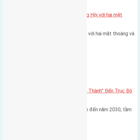
Xã Đông Hội
Một vị trí hiếm còn lại tại X1 Đông Hội với hai mặt
thoáng
Một góc tái định cư X1 Đông Hội với hai mặt thoáng và
trục đường 40m Diện…
Đông Anh 2026-2030
Đông Anh 2026: Từ “Huyện Ngoại Thành” Đến Trục Đô
Thị Đa Cực – Góc Nhìn Dữ Liệu
Trong bối cảnh Quy hoạch Thủ đô đến năm 2030, tầm
nhìn 2050 (với trọng tâm…