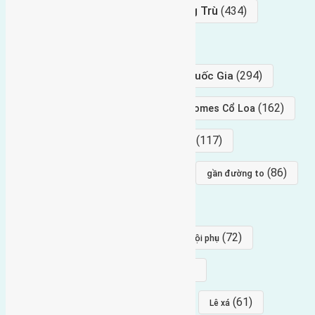
Bán Đất
(927)
Gần Cầu Đông Trù
(434)
hướng tây
(406)
(294)
gần trung tâm hội Chợ triển Lãm Quốc Gia
(239)
(162)
hướng tây nam
gần Vinhomes Cổ Loa
(154)
(117)
hướng nam
hướng tây bắc
(96)
(88)
(86)
hướng bắc
Đông trù
gần đường to
(84)
(82)
đông ngàn
Lại Đà
(77)
(72)
Thái Bình, Mai Lâm, Đông Anh
hội phụ
(68)
(68)
Mai hiên
hướng đông nam
(64)
(64)
(61)
đất đấu giá
Phúc Thọ
Lê xá