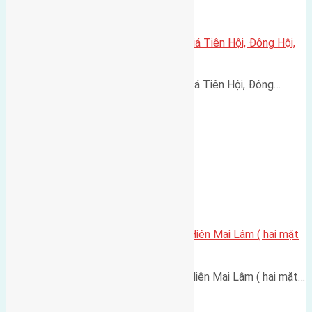
Cần bán 88m2(5×17,6) đất đấu giá Tiên Hội, Đông Hội,
Đông Anh đường rộng 5m
Cần bán 88m2(5x17,6) đất đấu giá Tiên Hội, Đông…
Cần bán 45m2 (4,5×10) đất Mai Hiên Mai Lâm ( hai mặt
tiền )
Cần bán 45m2 (4,5x10) đất Mai Hiên Mai Lâm ( hai mặt…