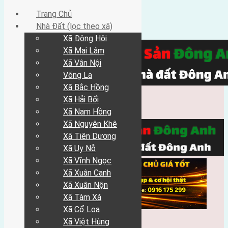
Trang Chủ
Nhà Đất (lọc theo xã)
Xã Đông Hội
Xã Mai Lâm
Xã Vân Nội
Võng La
Xã Bắc Hồng
Xã Hải Bối
Xã Nam Hồng
Xã Nguyên Khê
Xã Tiên Dương
Xã Uy Nỗ
Xã Vĩnh Ngọc
Xã Xuân Canh
Xã Xuân Nộn
Xã Tàm Xá
Xã Cổ Loa
Xã Việt Hùng
Trang Chủ