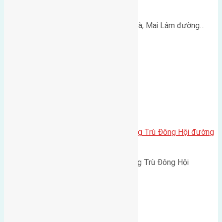
2,5m
Cần bán 42m2(4x10,5) đất Lộc Hà, Mai Lâm đường…
Cần bán 48,1m2(3,7×13) đất Đông Trù Đông Hội đường
rộng 2,3m hướng Tây Nam
Cần bán 48,1m2(3,7x13) đất Đông Trù Đông Hội
đường…