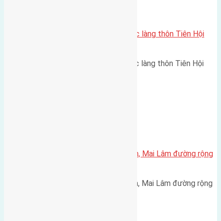
Xã Đông Hội
Cần bán 66m2(4,5×14,6) đất trục làng thôn Tiên Hội
Đông Hội đường rộng 4m
Cần bán 66m2(4,5x14,6) đất trục làng thôn Tiên Hội
Đông Hội đường…
Xã Mai Lâm
Cần bán 45m2(5×9) đất Thái Bình, Mai Lâm đường rộng
3m hướng Đông Bắc
Cần bán 45m2(5x9) đất Thái Bình, Mai Lâm đường rộng
3m hướng Đông Bắc cách…