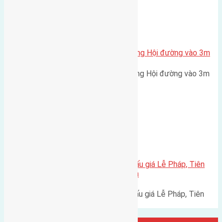
Xã Đông Hội
Bán 33m2(3×11) đất Hội Phụ Đông Hội đường vào 3m
Bán 33m2(3x11) đất Hội Phụ Đông Hội đường vào 3m
hướng Đông cách cầu Đông…
Xã Tiên Dương
Cần bán 115,5m2 (7×15,5) đất đấu giá Lễ Pháp, Tiên
Dương, Đông Anh đường rộng 6m
Cần bán 115,5m2 (7x15,5) đất đấu giá Lễ Pháp, Tiên
Dương, Đông Anh đường rộng…