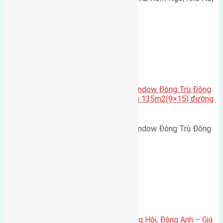
Nguyên Khê, Huyện Đông Anh.…
Cầu Đông Trù
,
Xã Đông Hội
Cần bán biệt thự song lập Eurowindow Đông Trù Đông
Hội Đông Anh Tp Hà Nội diện tích 135m2(9×15) đường
rộng 10m vỉa hè 5m
Cần bán biệt thự song lập Eurowindow Đông Trù Đông
Hội Đông Anh Tp Hà Nội diện…
Xã Đông Hội
Bán đất 80m² tái định cư X1 Đông Hội, Đông Anh – Giá