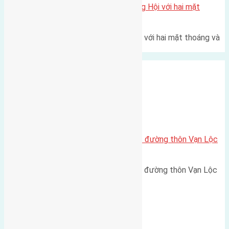
Một vị trí hiếm còn lại tại X1 Đông Hội với hai mặt
thoáng
Một góc tái định cư X1 Đông Hội với hai mặt thoáng và
trục đường 40m Diện…
Xã Xuân Canh
Cần bán 88,5m2(5×17,7) đất trục đường thôn Vạn Lộc
xã Xuân Canh đường rộng 5m
Cần bán 88,5m2(5x17,7) đất trục đường thôn Vạn Lộc
xã Xuân Canh đường rộng…