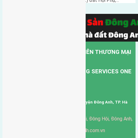
Cần bán đất diện tích 60m2(5x12) đất Hội Phụ,…
CÔNG TY TNHH MỘT THÀNH VIÊN THƯƠNG MẠI
DỊCH VỤ VẬN TẢI HỒNG HÀ.
HONG HA TRANSPORT TRADING SERVICES ONE
MEMBER COMPANY LIMITED.
Mã số thuế: 0101346678
Trụ sở: thôn Trung Thôn, Xã Đông Hội, Huyện Đông Anh, TP. Hà
Nội, Việt Nam.
51 Đường Đông Hội, Đông Hội, Đông Anh,
Văn phòng giao dịch:
Hà Nội
https://batdongsandonganh24h.com.vn
Website:
ducgiang090970@gmail.com
Email: