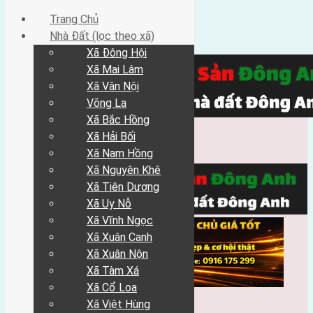
Trang Chủ
Nhà Đất (lọc theo xã)
Xã Đông Hội
Xã Mai Lâm
Xã Vân Nội
Võng La
Xã Bắc Hồng
Xã Hải Bối
Xã Nam Hồng
Xã Nguyên Khê
Xã Tiên Dương
Xã Uy Nỗ
Xã Vĩnh Ngọc
Xã Xuân Canh
Xã Xuân Nộn
Xã Tàm Xá
Xã Cổ Loa
Xã Việt Hùng
Trang Chủ