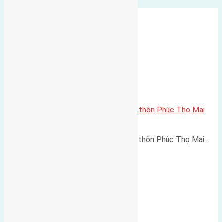
Cần bán ba lô đất 54m2 (4×13,5) thôn Phúc Thọ Mai
Lâm
Cần bán ba lô đất 54m2 (4x13,5) thôn Phúc Thọ Mai…