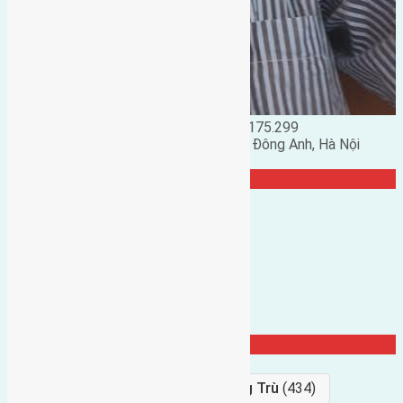
Đặng Đức Giảng: 0916.175.299
Phó chủ nhiệm hội nhà đất huyện Đông Anh, Hà Nội
TRANG CỘNG ĐỒNG
Từ Khóa Nổi Bật
Bán Đất
(927)
Gần Cầu Đông Trù
(434)