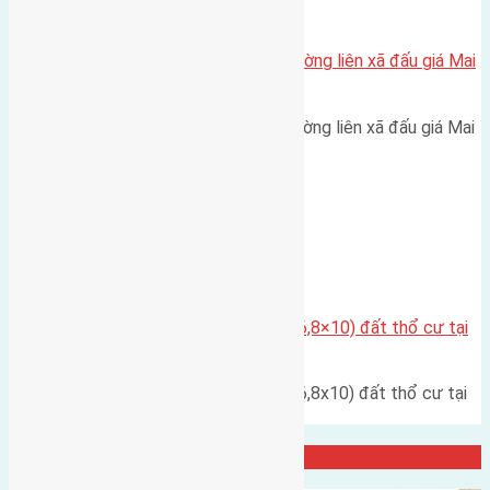
Xã Mai Lâm
Cần bán 75m2(5×15) đất mặt đường liên xã đấu giá Mai
Hiên Mai Lâm đường rộng 6m
Cần bán 75m2(5x15) đất mặt đường liên xã đấu giá Mai
Hiên Mai Lâm đường…
Xã Đông Hội
Cần bán đất có diện tích 68m2 (6,8×10) đất thổ cư tại
thôn Lại Đà
Cần bán đất có diện tích 68m2 (6,8x10) đất thổ cư tại
thôn Lại Đà đường…
Đại Diện Công ty