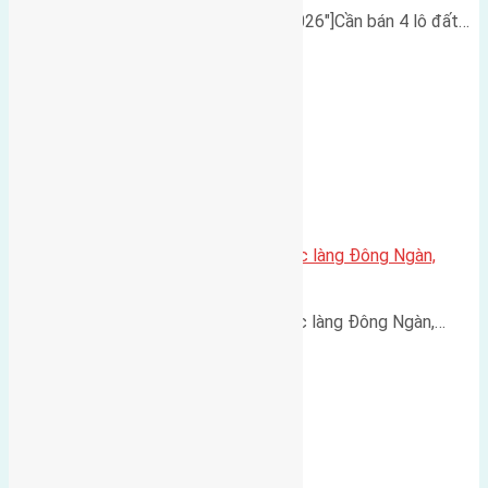
[tribulant_slideshow post_id="1026"]Cần bán 4 lô đất…
Cần bán 60m2 (4,3×13,9) đất trục làng Đông Ngàn,
Đông Hội đường rộng 4m
Cần bán 60m2 (4,3x13,9) đất trục làng Đông Ngàn,…