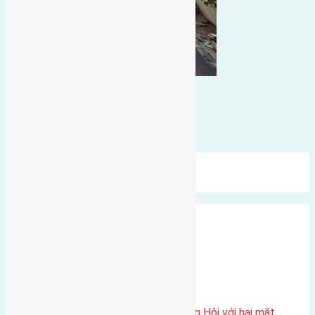
Bình luận bị vô hiệu hóa
Bình luận được đóng lại.
Mới Nhất
Xu Hướng
Ngẫu Nhiên
Xã Đông Hội
Một vị trí hiếm còn lại tại X1 Đông Hội với hai mặt