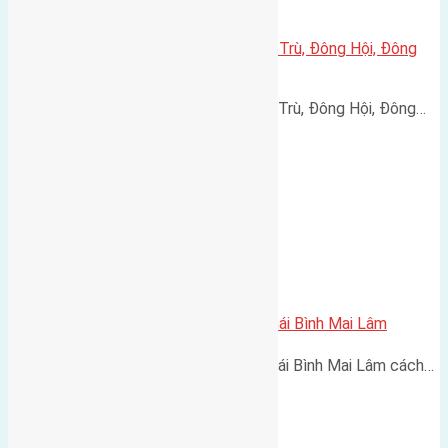
Cần bán 45m2(4,5×10) đất Đông Trù, Đông Hội, Đông
Anh, Hà Nội
Cần bán 45m2(4,5x10) đất Đông Trù, Đông Hội, Đông…
Cần bán 472m2 (23×20,6) đất Thái Bình Mai Lâm
Cần bán 472m2 (23x20,6) đất Thái Bình Mai Lâm cách…