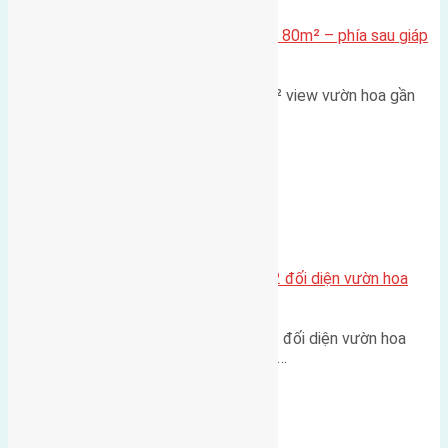
Cần bán Đất đấu giá X2 Thái Bình 80m² – phía sau giáp
đường và vườn hoa
Lô đất đấu giá X2 Thái Bình 80m² view vườn hoa gần
cầu Tứ Liên Diện tích:…
Xã Mai Lâm
Lô đất tái định cư Mai Hiên 56m2 đối diện vườn hoa
500m
Lô đất tái định cư Mai Hiên 56m² đối diện vườn hoa
500m Diện tích: 56m² (3,5x16m).…