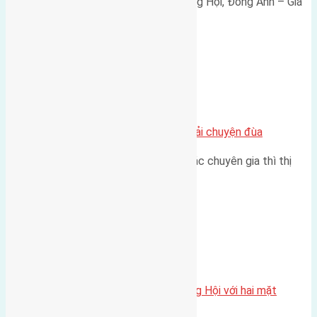
Bán đất 80m² tái định cư X1 Đông Hội, Đông Anh – Giá
165 triệu/m² Thông tin…
Chung cư
Nhà Đất bán tại Việt Nam đâu phải chuyện đùa
Theo như nhận định chung của các chuyên gia thì thị
trường bất động sản (BĐS)…
Xã Đông Hội
Một vị trí hiếm còn lại tại X1 Đông Hội với hai mặt
thoáng