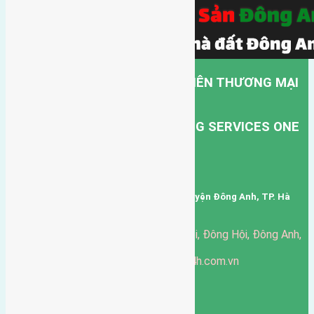
CÔNG TY TNHH MỘT THÀNH VIÊN THƯƠNG MẠI
DỊCH VỤ VẬN TẢI HỒNG HÀ.
HONG HA TRANSPORT TRADING SERVICES ONE
MEMBER COMPANY LIMITED.
Mã số thuế: 0101346678
Trụ sở: thôn Trung Thôn, Xã Đông Hội, Huyện Đông Anh, TP. Hà
Nội, Việt Nam.
51 Đường Đông Hội, Đông Hội, Đông Anh,
Văn phòng giao dịch:
Hà Nội
https://batdongsandonganh24h.com.vn
Website:
ducgiang090970@gmail.com
Email:
0916-175-299
Hotline:
Chính sách bảo mật