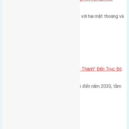
thoáng
Một góc tái định cư X1 Đông Hội với hai mặt thoáng và
trục đường 40m Diện…
Đông Anh 2026-2030
Đông Anh 2026: Từ “Huyện Ngoại Thành” Đến Trục Đô
Thị Đa Cực – Góc Nhìn Dữ Liệu
Trong bối cảnh Quy hoạch Thủ đô đến năm 2030, tầm
nhìn 2050 (với trọng tâm…
Xã Mai Lâm