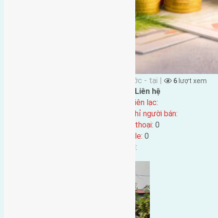
Đặng Đức Giảng đăng vào 5 tháng Trước - tại |
6
lượt xem
Đặc điểm BĐS
Liên hệ
Địa chỉ:
Tên liên lạc:
Mã số:
5512
Địa chỉ người bán:
Loại tin:
Điện thoại:
0
Ngày đăng:
5 tháng Trước
Mobile:
0
Ngày cập nhật lại:
5 tháng Trước
Email: