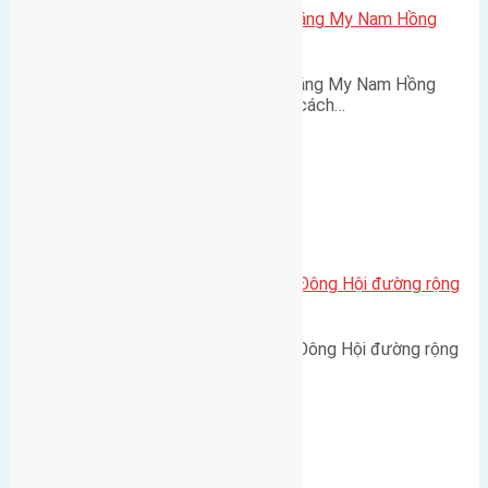
Cần bán 78m2(5×15,6) đấu giá Tằng My Nam Hồng
đường rộng 8m
Cần bán 78m2(5x15,6) đấu giá Tằng My Nam Hồng
đường rộng 8m hướng Tây Nam cách…
Xã Đông Hội
Cần bán 48m2(4×12) đất Lại Đà Đông Hội đường rộng
2,5m
Cần bán 48m2(4x12) đất Lại Đà Đông Hội đường rộng
2,5m hướng Bắc ré Tây…