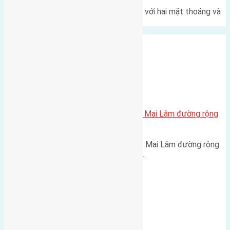
Một góc tái định cư X1 Đông Hội với hai mặt thoáng và
trục đường 40m Diện…
Xã Mai Lâm
Bán 50m2(4×12,5) đất Phúc Thọ Mai Lâm đường rộng
2,5m
Bán 50m2(4x12,5) đất Phúc Thọ, Mai Lâm đường rộng
2,5m hướng Nam cách cầu Đông…
Xã Nam Hồng