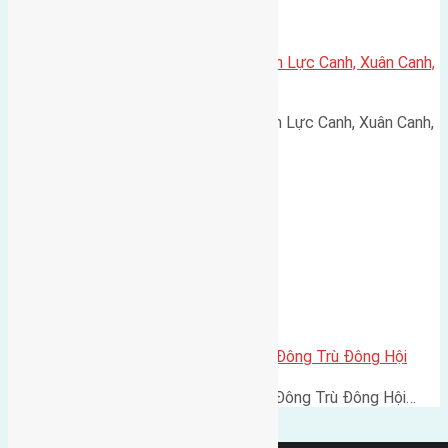
Cần bán 60m2(4×15) đất giãn dân Lực Canh, Xuân Canh,
huyện Đông Anh đường rộng 5m
Cần bán 60m2(4x15) đất giãn dân Lực Canh, Xuân Canh,
…
Cần bán 51,6m2 (4,03×12,8) đất Đông Trù Đông Hội
Cần bán 51,6m2 (4,03x12,8) đất Đông Trù Đông Hội…