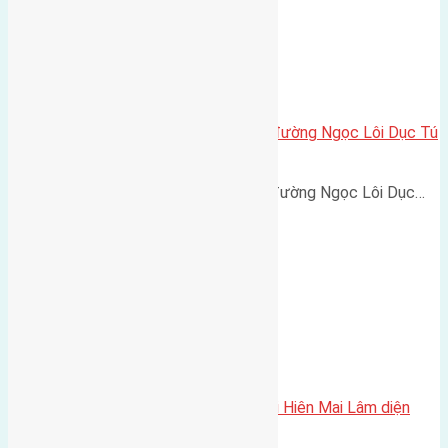
Cần bán 161m2 (7×23) đất mặt đường Ngọc Lôi Dục Tú
Đông Anh
Cần bán 161m2 (7x23) đất mặt đường Ngọc Lôi Dục…
Cần bán 4 lô đất thổ cư thôn Mai Hiên Mai Lâm diện
tích từ 40 đến 45m