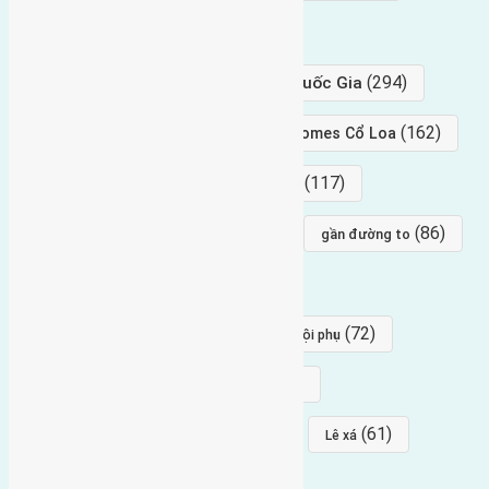
hướng tây
(406)
(294)
gần trung tâm hội Chợ triển Lãm Quốc Gia
(239)
(162)
hướng tây nam
gần Vinhomes Cổ Loa
(154)
(117)
hướng nam
hướng tây bắc
(96)
(88)
(86)
hướng bắc
Đông trù
gần đường to
(84)
(82)
đông ngàn
Lại Đà
(77)
(72)
Thái Bình, Mai Lâm, Đông Anh
hội phụ
(68)
(68)
Mai hiên
hướng đông nam
(64)
(64)
(61)
đất đấu giá
Phúc Thọ
Lê xá