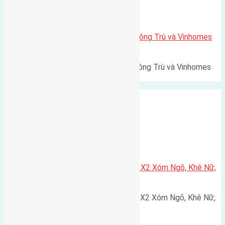
Xã Mai Lâm
Lô đất Lê Xá 103,6m2 gần cầu Đông Trù và Vinhomes
Cổ Loa
Lô đất Lê Xá 103,6m² gần cầu Đông Trù và Vinhomes
Cổ Loa Diện tích: 103,6m²…
Xã Nguyên Khê
Cần bán 75m2(5×15) đất đấu giá X2 Xóm Ngõ, Khê Nữ,
Nguyên Khê, Huyện Đông Anh
Cần bán 75m2(5x15) đất đấu giá X2 Xóm Ngõ, Khê Nữ,
Nguyên Khê, Huyện Đông Anh.…