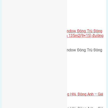
Cầu Đông Trù
,
Xã Đông Hội
Cần bán biệt thự song lập Eurowindow Đông Trù Đông
Hội Đông Anh Tp Hà Nội diện tích 135m2(9×15) đường
rộng 10m vỉa hè 5m
Cần bán biệt thự song lập Eurowindow Đông Trù Đông
Hội Đông Anh Tp Hà Nội diện…
Xã Đông Hội
Bán đất 80m² tái định cư X1 Đông Hội, Đông Anh – Giá
165 triệu/m²